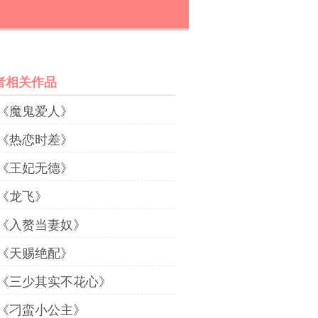
者相关作品
《魔鬼爱人》
《热恋时差》
《王妃无德》
《龙飞》
《入赘当妻奴》
《天赐绝配》
《三少其实不花心》
《刁蛮小公主》