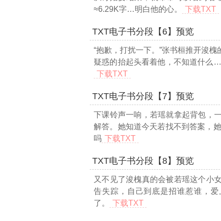
≈6.29K字…
明白他的心。
下载TXT
TXT电子书分段【6】预览
“抱歉，打扰一下。”张书桓推开浚
疑惑的抬起头看着他，不知道什么
…
下载TXT
TXT电子书分段【7】预览
下课铃声一响，若瑶就拿起背包，
解答。她知道今天若找不到答案，
吗
下载TXT
TXT电子书分段【8】预览
又不见了浚槐真的会被若瑶这个小
告失踪，自己到底是招谁惹谁，爱
了。
下载TXT