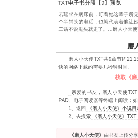
TXT电子书分段【9】预览
若瑶坐在病床前，盯着她这辈子所
个半钟头的电话，也就代表着他让
二话不说甩头就走了。
…磨人小天使T
磨
磨人小天使TXT共
9
章节约
21.
快的网络下载约需要几秒钟时间。
获取《磨
亲爱的书友，磨人小天使TXT
PAD、电子阅读器等终端上阅读；如
1、返回
《磨人小天使》小说目
2、去搜索
《磨人小天使》TXT
《磨人小天使》
由书友上传分享