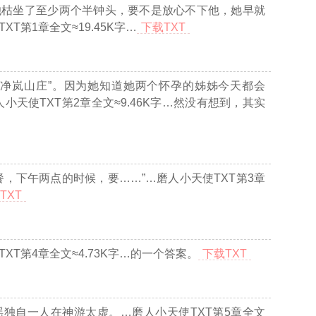
她枯坐了至少两个半钟头，要不是放心不下他，她早就
XT第1章全文≈19.45K字…
下载TXT
“净岚山庄”。因为她知道她两个怀孕的姊姊今天都会
小天使TXT第2章全文≈9.46K字…
然没有想到，其实
餐，下午两点的时候，要……”
…磨人小天使TXT第3章
TXT
XT第4章全文≈4.73K字…
的一个答案。
下载TXT
瑶独自一人在神游太虚。
…磨人小天使TXT第5章全文