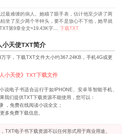
见过最难缠的病人。她瞄了眼手表，估计他至少讲了两
她枯坐了至少两个半钟头，要不是放心不下他，她早就
XT第9章全文≈19.43K字…
下载TXT
人小天使TXT简介
13万
字，下载TXT文件大小约
367.24
KB，手机4G或更
人小天使》TXT下载文件
小说电子书适合运行于如IPHONE、安卓等智能手机、
果我们提供TXT下载资源不能使用，您可以：
录
，免费在线阅读小说全文；
更多免费下载信息。
，TXT电子书下载资源不以任何形式用于商业用途。