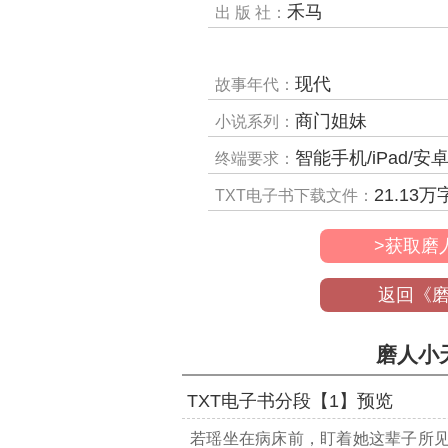
禾马
出 版 社：
现代
故事年代：
商门姐妹
小说系列：
智能手机/iPad/安卓平板/电子阅读器/MP4
终端要求：
21.13
万
TXT电子书下载文件：
>获取磨
返回《
磨人小
TXT电子书分段【1】预览
若瑶坐在病床前，盯着她这辈子所