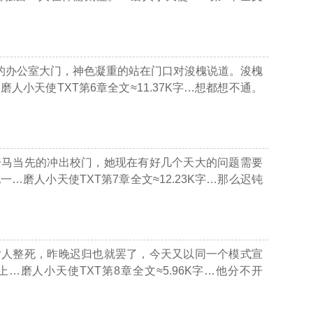
槐的办公室大门，神色凝重的站在门口对浚槐说道。浚槐
磨人小天使TXT第6章全文≈11.37K字…
想都想不通。
一马当先的冲出校门，她现在有好几个天大的问题需要
她一
…磨人小天使TXT第7章全文≈12.23K字…
那么迟钝
女人整死，昨晚迟归也就罢了，今天又以同一个模式宣
上
…磨人小天使TXT第8章全文≈5.96K字…
他分不开