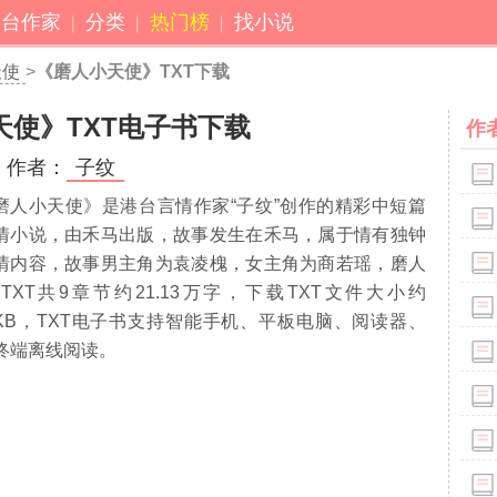
港台作家
分类
热门榜
找小说
天使
>
《磨人小天使》TXT下载
天使》TXT电子书下载
作
作者：
子纹
磨人小天使》是港台言情作家“子纹”创作的精彩中短篇
情小说，由禾马出版，故事发生在禾马，属于情有独钟
情内容，故事男主角为袁凌槐，女主角为商若瑶，磨人
TXT共
9
章节约
21.13万
字，下载TXT文件大小约
KB，TXT电子书支持智能手机、平板电脑、阅读器、
等终端离线阅读。