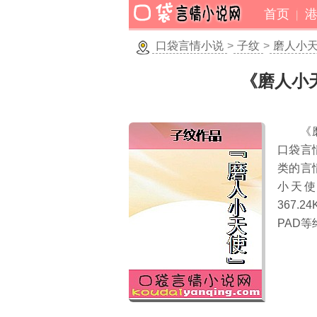
首页
口袋言情小说
>
子纹
>
磨人小
《磨人小
《
口袋言
类的言
小天使
367.24
PAD