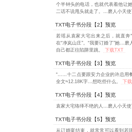
个半钟头的电话，也就代表着他让
二话不说甩头就走了。
…磨人小天使T
TXT电子书分段【2】预览
若瑶从袁家大宅出来之后，就直奔
在“净岚山庄”。“我要订婚了”她
…磨人
自己都正往陷阱里跳。
下载TXT
TXT电子书分段【3】预览
“……十二点要跟安力企业的许总用
全文≈12.18K字…
想吃些什么。
下载
TXT电子书分段【4】预览
袁家大宅络绎不绝的人
…磨人小天使T
TXT电子书分段【5】预览
从订婚宴结束，就常常可以看到若