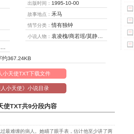
1995-10-00
出版时间：
禾马
故事地点：
情有独钟
情节分类：
袁凌槐/商若瑶/莫静婷,卓风
小说人物：
等
字约
367.24
KB
人小天使TXT下载文件
磨人小天使》小说目录
天使TXT共9分段内容
见过最难缠的病人。她瞄了眼手表，估计他至少讲了两