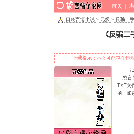
首页
口袋言情小说
>
元媛
>
反骗二
《反骗二
下载提示：
本文可能存在违
《
口袋言
TXT文
脑、阅