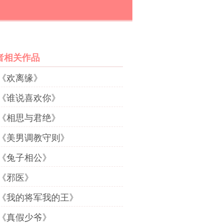
者相关作品
《欢离缘》
《谁说喜欢你》
《相思与君绝》
《美男调教守则》
《兔子相公》
《邪医》
《我的将军我的王》
《真假少爷》