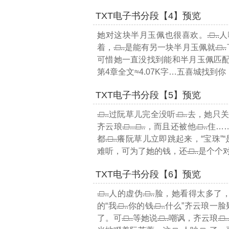
TXT电子书分段【4】预览
她对这块半月玉佩也很喜欢。
.□..
人
着，
.□..
是能有另一块半月玉佩就
.□..
可惜她一直没找到能和半月玉佩匹
第4章全文≈4.07K字…
五喜城找到你
TXT电子书分段【5】预览
.□..
过阮草儿完全没听
.□..
去，她只关
齐云琅
.□..
.□..
，而且还被他
.□..
住…
都
.□..
癢阮草儿立即跳起来，“宝珠”“
难听，可为了她的钱，还
.□..
是个个
TXT电子书分段【6】预览
.□..
人的虚伪
.□..
脸，她看得太多了
的“我
.□..
你的钱
.□..
什么”齐云琅一
了。可
.□..
等她说
.□..
嘲讽，齐云琅
.□.