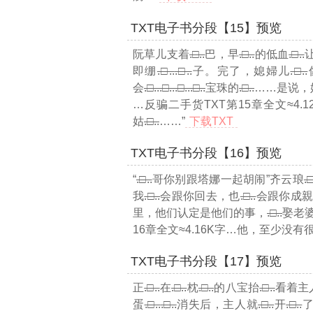
TXT电子书分段【15】预览
阮草儿支着
.□..
巴，早
.□..
的低血
.□..
即绷
.□..
.□..
子。完了，媳婦儿
.□..
会
.□..
.□..
.□..
.□..
宝珠的
.□..
……是说，
…反骗二手货TXT第15章全文≈4.1
姑
.□..
……”
下载TXT
TXT电子书分段【16】预览
“
.□..
哥你别跟塔娜一起胡闹”齐云琅
.□
我
.□..
会跟你回去，也
.□..
会跟你成
里，他们认定是他们的事，
.□..
娶老
16章全文≈4.16K字…
他，至少没有
TXT电子书分段【17】预览
正
.□..
在
.□..
枕
.□..
的八宝抬
.□..
看着主
蛋
.□..
.□..
消失后，主人就
.□..
开
.□..