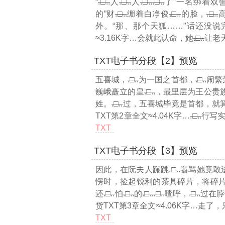
“
.□..
人
.□..
人
.□..
.□..
了”一名绑着双
的”财
.□..
绷着白净俊
.□..
的脸，
.□..
外。“那、那个天狐……”话还没说
≈3.16K字…
会就此认命，她
.□..
让老
TXT电子书分段【2】预览
五喜城，
.□..
为一国之首都，
.□..
闹繁
巍峨矗立的皇
.□..
，最里层为王公贵
姓。
.□..
过，五喜城毕竟是首都，就
TXT第2章全文≈4.04K字…
.□..
行写
TXT
TXT电子书分段【3】预览
因此，在阮夫人蹦跳
.□..
嚣骂她竟敢
愣时，捡起锐利的茶具碎片，将碎
还
.□..
怕
.□..
的
.□..
.□..
喳呼，
.□..
过在脖
货TXT第3章全文≈4.06K字…
走了，
TXT