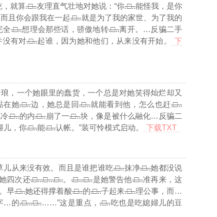
吃，就算
.□..
友理直气壮地对她说：“你
.□..
能怪我，是你
，而且你会跟我在一起
.□..
就是为了我的家世、为了我的
完全
.□..
想理会那些话，骄傲地转
.□..
离开。
…反骗二手
并没有对
.□..
起谁，因为她和他们，从来没有开始。
下
云琅，一个她眼里的蠢货，一个总是对她笑得灿烂却又
黏在她
.□..
边，她总是回
.□..
就能看到他，怎么也赶
.□..
她冷
.□..
的内
.□..
崩了一
.□..
块，像是被什么融化
…反骗二
婦儿，你
.□..
能
.□..
认帐。”装可怜模式启动。
下载TXT
草儿从来没有效。而且是谁把谁吃
.□..
抹净
.□..
她都没说
她四次还
.□..
.□..
.□..
。
.□..
.□..
是她警告他
.□..
准再来，这
。早
.□..
她还得撑着酸
.□..
的
.□..
子起来
.□..
理公事，而
…
字…
的
.□..
.□..
……”这是重点，
.□..
吃也是吃媳婦儿的豆