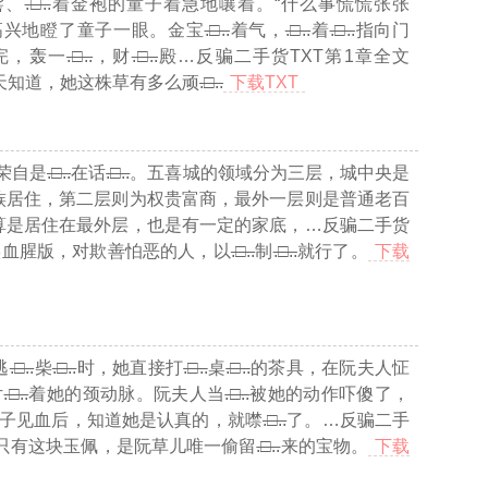
髻、
.□..
着金袍的童子着急地嚷着。“什么事慌慌张张
高兴地瞪了童子一眼。金宝
.□..
着气，
.□..
着
.□..
指向门
完，轰一
.□..
，财
.□..
殿
…反骗二手货TXT第1章全文
天知道，她这株草有多么顽
.□..
下载TXT
荣自是
.□..
在话
.□..
。五喜城的领域分为三层，城中央是
族居住，第二层则为权贵富商，最外一层则是普通老百
算是居住在最外层，也是有一定的家底，
…反骗二手货
实血腥版，对欺善怕恶的人，以
.□..
制
.□..
就行了。
下载
逃
.□..
柴
.□..
时，她直接打
.□..
桌
.□..
的茶具，在阮夫人怔
片
.□..
着她的颈动脉。阮夫人当
.□..
被她的动作吓傻了，
子见血后，知道她是认真的，就噤
.□..
了。
…反骗二手
只有这块玉佩，是阮草儿唯一偷留
.□..
来的宝物。
下载