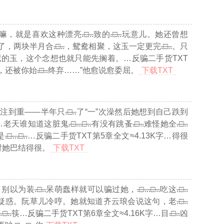
嘛，就是喜欢这种漂亮
.□..
致的
.□..
玩意儿。她还曾想
了，两块半月合
.□..
，鸳鸯相聚，这玉一定更完
.□..
。只
配的玉，这个念想也就只能先搁着。
…反骗二手货TXT
，还被你始
.□..
终弃……”他愈说愈委屈。
下载TXT
注到重——半年只
.□..
了“一”次澡然后她想到自己跌到
…老天谁知道这脏鬼
.□..
.□..
有没有跳蚤
.□..
难怪她全
.□..
是
.□..
.□..
…反骗二手货TXT第5章全文≈4.13K字…
得很
对她巴结得很。
下载TXT
，别以为装
.□..
呆萌蠢样就可以骗过她，
.□..
.□..
吃这
.□..
脸疑惑。阮草儿冷哼。她就知道齐云琅会说这句，老
.□..
.
.□..
筷
…反骗二手货TXT第6章全文≈4.16K字…
目
.□..
凶