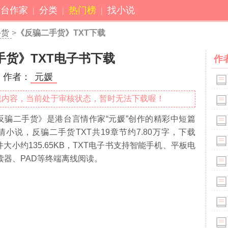
港台作家
分类
热门榜
找小说
手货
>
《反骗二手货》TXT下载
手货》TXT电子书下载
作
作者：
元媛
规内容，当前处于审核状态，暂时无法下载喔！
反骗二手货》是港台言情作家“元媛”创作的精彩中短篇
情小说，反骗二手货TXT共
19
章节约
7.80万
字，下载
件大小约
135.65
KB，TXT电子书支持智能手机、平板电
读器、PAD等终端离线阅读。