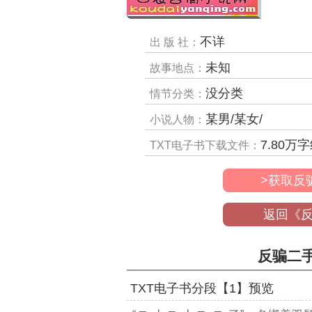
不详
出 版 社：
未知
故事地点：
没分类
情节分类：
某男/某女/
小说人物：
7.80
万字
TXT电子书下载文件：
>获取反
返回《
反骗二手
TXT电子书分段【1】预览