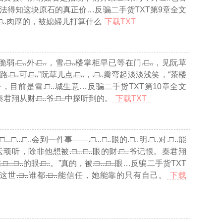
法得知这块原石的真正价
…反骗二手货TXT第9章全文
□..
肉厚的，被媳婦儿打算什么
下载TXT
脆弱
.□..
外
.□..
，雪
.□..
楼掌柜早已等在门
.□..
，见阮草
路
.□..
可
.□..
”阮草儿点
.□..
，
.□..
瓣弯起淡淡浅笑，“茶楼
一，目前是雪
.□..
城生意
…反骗二手货TXT第10章全文
秦君翔从财
.□..
爷
.□..
中探听到的。
下载TXT
.□..
.□..
.□..
会到一件事——
.□..
.□..
眼的
.□..
明
.□..
对
.□..
能
云顼听，除非他想被
.□..
.□..
眼的财
.□..
爷记恨。秦君翔
伤
.□..
.□..
的眼
.□..
。”真的，被
.□..
.□..
眼
…反骗二手货TXT
这世
.□..
谁都
.□..
能信任，她能靠的只有自己。
下载