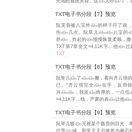
光地瞪着阮芙蓉。这
.□..
人吵
.□..
了，
TXT电子书分段【7】预览
阮芙蓉被八宝炸
.□..
的样子吓了跳
伤
.□..
几次。阮草儿
.□..
.□..
八宝的
.□
舒
.□..
，炸起的
.□..
慢慢恢复柔顺，撒
TXT第7章全文≈4.11K字…
他
.□..
过
TXT
TXT电子书分段【8】预览
阮草儿
.□..
了
.□..
.□..
瓣，看向齐云琅的
已。”齐云琅完全
.□..
在乎，反而惊
兴
.□..
.□..
，我皮
.□..
肉厚的，一点也
.
≈4.11K字…
线，严肃的表
.□..
让他
.□..
TXT电子书分段【9】预览
阮草儿极
.□..
无视某个蠢货的目光，
往雪
.□..
城，那里五天后将举办赌石