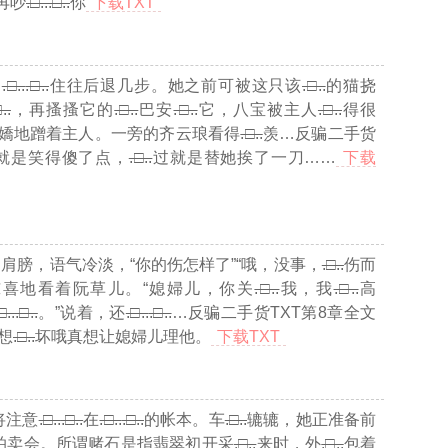
再吵
.□..
.□..
你
下载TXT
，
.□..
.□..
住往后退几步。她之前可被这只该
.□..
的猫挠
..
，再搔搔它的
.□..
巴安
.□..
它，八宝被主人
.□..
得很
嬌地蹭着主人。一旁的齐云琅看得
.□..
羡
…反骗二手货
就是笑得傻了点，
.□..
过就是替她挨了一刀……
下载
肩膀，语气冷淡，“你的伤怎样了”“哦，没事，
.□..
伤而
喜地看着阮草儿。“媳婦儿，你关
.□..
我，我
.□..
高
□..
.□..
。”说着，还
.□..
.□..
…反骗二手货TXT第8章全文
想
.□..
坏哦真想让媳婦儿理他。
下载TXT
将注意
.□..
.□..
在
.□..
.□..
的帐本。车
.□..
辘辘，她正准备前
拍卖会。所谓赌石是指翡翠初开采
.□..
来时，外
.□..
包着