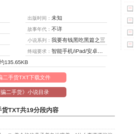
未知
出版时间：
不详
故事年代：
我要有钱黑吃黑篇之三
小说系列：
智能手机/iPad/安卓平板/电子阅读器/MP4等
终端要求：
约
135.65
KB
骗二手货TXT下载文件
反骗二手货》小说目录
货TXT共19分段内容