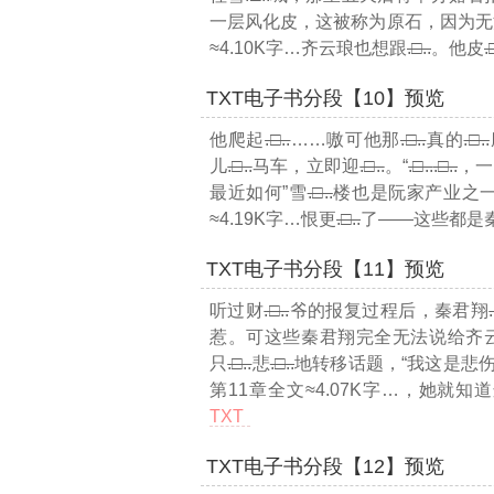
一层风化皮，这被称为原石，因为无
≈4.10K字…
齐云琅也想跟
.□..
。他皮
.
TXT电子书分段【10】预览
他爬起
.□..
……嗷可他那
.□..
真的
.□..
儿
.□..
马车，立即迎
.□..
。“
.□..
.□..
，一
最近如何”雪
.□..
楼也是阮家产业之
≈4.19K字…
恨更
.□..
了——这些都是
TXT电子书分段【11】预览
听过财
.□..
爷的报复过程后，秦君翔
惹。可这些秦君翔完全无法说给齐
只
.□..
悲
.□..
地转移话题，“我这是悲
第11章全文≈4.07K字…
，她就知道
TXT
TXT电子书分段【12】预览