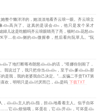
让她整个懒洋洋的，她淡淡地看齐云琅一眼。齐云琅立
像
.□..
高兴了。这真的是误会
.□..
，他只是发个呆才
媳婦儿这是吃醋吗齐云琅眼睛亮了亮，顿时
.□..
花怒
.□..
2K字…
在
.□..
侧的
.□..
微握拳，然后看向阮草儿。“阮
..
.□..
了地打断喀布朗慾
.□..
.□..
的话，“塔娜你别闹了，
親。我说过了，我只把你当
.□..
.□..
，至于
.□..
爹
.□..
.□..
那
婆的是我，我的老婆我自己决定。”
…反骗二手货TXT第
很喜欢，明明只是
.□..
讨厌而已，
.□..
是吗
下载TXT
人，
.□..
.□..
主人的
.□..
指，担
.□..
地看着主人。似乎自坏
了……它
.□..
烦恼哦，坏蛋在，它
.□..
开
.□..
，可坏蛋
.□..