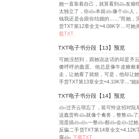
她一直靠着自己，就算看到
.□..
友偷
太独立了，你
.□..
本就
.□..
像个
.□..
人
钱我还是会跟你结婚的……”而她，
货TXT第12章全文≈4.08K字…
可她
载TXT
TXT电子书分段【13】预览
可她没想到，跟她说这话的却是齐
傻呼呼的蠢蛋。他总是像牛皮糖般
走，让她看了就烦，可是，他却让
手货TXT第13章全文≈4.10K字…
“媳
TXT电子书分段【14】预览
.□..
过齐云琅忘了，装可怜这招对阮
这蠢货昨
.□..
就像个禽兽，整整
.□..
了
混蛋搞
.□..
.□..
一整
.□..
都
.□..
会
.□..
过她
反骗二手货TXT第14章全文≈4.12K
腐
.□..
下载TXT