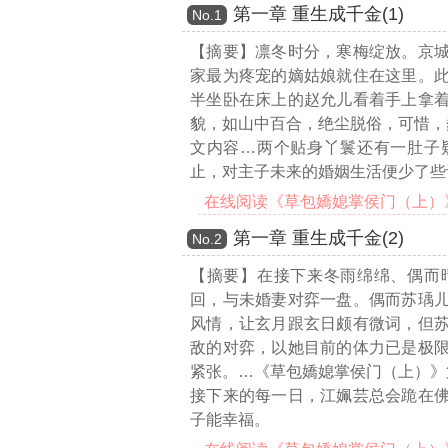
第一章 重生成千金(1)
Νο.1
【摘要】凛冬时分，寒梅绽放。京
家最为疼宠的嫡姑娘就住在这里。
半坐卧在床上的赵允儿看着手上拿
貌，如山中百合，绝尘脱俗，可惜，
文内容…
两个贴身丫鬟还有一肚子
止，对主子未来的婚姻生活便少了些
在线阅读《草包嬌媳掌侯门（上）》第
第一章 重生成千金(2)
Νο.2
【摘要】在接下来冬雨绵绵、偶而
回，与未婚妻对弈一盘。偶而苏瑀
风情，让玄月跟玄日颇有微词，但
敌的对弈，以她目前的体力已是极
紧张。
…《草包嬌媳掌侯门（上）》
接下来的每一日，江姵芸总会跪在
子能幸福。