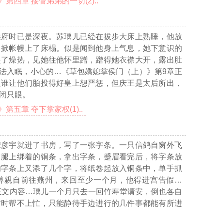
四章 接管弟弟的一切(2)..
侯府时已是深夜。苏瑀儿已经在拔步大床上熟睡，他放
，掀帐幔上了床榻。似是闻到他身上气息，她下意识的
起了燥热，见她往他怀里蹭，蹭得她衣襟大开，露出肚
法入眠，小心的
…《草包嬌媳掌侯门（上）》第9章正
但谁让他们胎投得好皇上想严惩，但庆王是太后所出，
闭只眼。
五章 夺下掌家权(1)..
宋彦宇就进了书房，写了一张字条。一只信鸽自窗外飞
它腿上绑着的铜条，拿出字条，蹙眉看完后，将字条放
的字条上又添了几个字，将纸卷起放入铜条中，单手抓
算親自前往燕州，来回至少一个月，他得进宫告假
…
正文内容…
瑀儿一个月只去一回竹寿堂请安，倒也各自
暂时帮不上忙，只能静待手边进行的几件事都能有所进