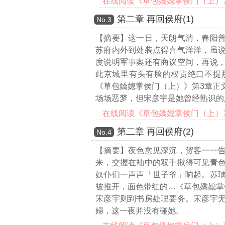
在线阅读《草包嬌媳掌侯门（上）》第
第二章 再回侯府(1)
Νο.3
【摘要】这一日，天朗气清，春阳
苏府内外到处装点得喜气洋洋，虽
度说明军事案还有商议空间，再说
此京城里有头有脸的权贵绝口不提
《草包嬌媳掌侯门（上）》第3章正
场场恶梦，但宋彦宇是她曾经熟识的
在线阅读《草包嬌媳掌侯门（上）》第
第二章 再回侯府(2)
Νο.4
【摘要】夜色愈见深沉，贺客一一
来，交握在袖中的双手揪得可见青
奴仆们一声声「世子爷」响起。苏
被推开，面色带红的
…《草包嬌媳掌
宋彦宇则到书房处理要务。宋彦宇
婦，这一夜并没有碰她。