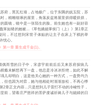
城苏府，黑瓦红墙，占地极广，位于东隅的妩玉院，苏
此时，精雕细琢的屋里，角落炭盆将屋里烘得暖烘烘，
着的圆镜，镜中是一张陌生的脸。前生她也有一副好容
蠢笨如猪的她被
…《草包嬌媳掌侯门（上）》第1章正
疑问，不过想到宋世子体贴的让主子在床上下棋的举
许忧心。
一章 重生成千金(1)..
晴偶而雪的日子中，宋彦宇前前后后又来苏府探病几
儿棋瘾未解想再下一盘，他总是冷冰冰拒绝，如此不解
苏瑀儿却明白，这是他关心她的一种方式，一盘势均力
限，但也因为对弈，她与他相处时渐渐放松，不再心悸
第2章正文内容…
只是想到儿子雷打不动的冷峻性子，
佛堂前，望着庄严慈祥的菩萨虔诚祈祷儿子与媳婦的日