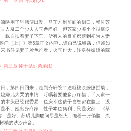
二章 再回侯府(2)..
，简略用了早膳便出发。马车方到前面的街口，就见苏
苏夫人及二个少夫人气色尚好，但苏家少爷个个眼底泛
背，親自扶着妻子下车。所有人的目光都落到初为人妻
侯门（上）》第5章正文内容…
道自己说错话，但诚如
时宋书任见妻子脸色难看，火气也大，转身往姨娘的院
三章 终于见到弟弟(1)..
三日，第四日回来，走到齐轩院半途就被余嬷嬷拦劫，
着媳婦儿大哭的事情，叮嘱着要他多点疼惜，「人家一
言的木头已经很委屈，也庆幸这孩子喜怒都在脸上，没
，是不」她出身商家，性子本也爽利，只是突然
…《草
容…
是好。苏瑀儿胸臆间尽是怒火，绷着一张俏脸，久
树梢的沙沙声音。