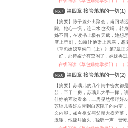
在线阅读《草包嬌媳掌侯门（上）》第
第四章 接管弟弟的一切(1)
Νο.7
【摘要】陈子萱外出聚会，甫回靖
院。她心一慌，连口水也没喝，转
姊不同，在读书上极有天赋，她想
度上苛刻，如愿让他染上风寒，想
《草包嬌媳掌侯门（上）》第7章正
「好，那待嫂子有空闲了，妹妹再过
在线阅读《草包嬌媳掌侯门（上）》第
第四章 接管弟弟的一切(2)
Νο.8
【摘要】苏瑀儿的几个闺中密友都
芸，至于二房，苏瑀儿大手一挥，
佳婷的互动看来，二房显然很碍好
苏瑀儿将好友带到自家院子的内室，
文内容…
如今祖父与父親大权旁落
没辙，他挠耳搔头，轻叹一声，营帐