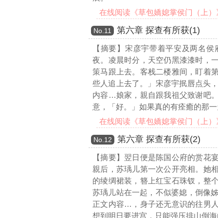
在线阅读《草包嬌媳掌侯门（上）》第
第六章 探查有所获(1)
Νο.11
【摘要】宋彦宇带着平安及两名侯
夜。凌晨时分，天空仍黑漆漆时，
策马跟上去。客栈二楼雅间，盯着
些人追上去了。」宋彦宇抿唇点头
内容…
娘家，親自跟我祖父致谢吧
意，「好。」如果真的有痊癒的那一
在线阅读《草包嬌媳掌侯门（上）》第
第六章 探查有所获(2)
Νο.12
【摘要】翌日便是陈国公府的赏花
親后，苏瑀儿第一次公开亮相。她
的绫绸裙装，簪上红宝石珠钗，整
苏瑀儿站在一起，不似婆媳，倒像
正文内容…
，身子还无意识的往男
想到明日要进宫，只能强压排山倒海