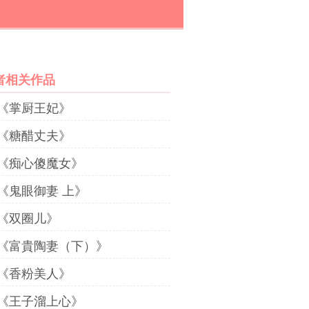
者相关作品
《掌厨王妃》
《糖醋丈夫》
《痴心傻魔女》
《鬼眼御妻 上》
《双圈儿》
《富貴陶妻（下）》
《香粉美人》
《王子溜上心》