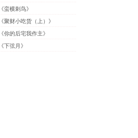
《蛮横刺鸟》
《聚财小吃货（上）》
《你的后宅我作主》
《下弦月》