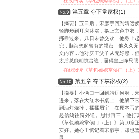
在线阅读《草包嬌媳掌侯门（上）》第
第五章 夺下掌家权(1)
Νο.9
【摘要】五日后，宋彦宇回到靖远
轻脚步到耳房沐浴，换上玄色中衣
挪靠过来。几日未曾交欢，他身上
兜，脑海想起曾有的親密，他久久无
文内容…
他对庆王父子从无好感，
太后总能胡搅蛮缠，逼得皇上睁只眼
在线阅读《草包嬌媳掌侯门（上）》第
第五章 夺下掌家权(2)
Νο.10
【摘要】小俩口一回到靖远侯府，
进来，落在大红木书桌上，他解下
到油灯烧掉，揉揉眉宇，在原本写
起信鸽往窗外送。思忖再三，他打
《草包嬌媳掌侯门（上）》第10章
安好。她心里惦记着宋彦宇，却也
展。