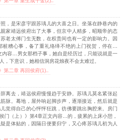
一章 重生成千金(2)..
普照，是宋彦宇跟苏瑀儿的大喜之日。坐落在静巷内的
说親家靖远侯府出了大事，但京中人精多，昭顺帝的态
，苏老太傅门生无数，在权贵间也有一定的影响力。因
那桩糟心事，备了重礼络绎不绝的上门祝贺，停在
…
文内容…
男女那档子事，她自是经历过，只能说就是一
人，下意识，她相信洞房花烛夜不会太难过。
二章 再回侯府(1)..
告辞离去，靖远侯府慢慢趋于安静。苏瑀儿莫名紧张起
色筋脉。蓦地，屋外响起脚步声，逐渐接近，然后就是
瑀儿觉得自己的心怦怦狂跳，彷佛要跳出胸腔来。房门
侯门（上）》第4章正文内容…
的，疲累的上床小憩，
无疑是体贴的，因隔日便要归宁，又心疼苏瑀儿初为人