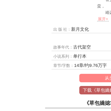
蛮，
靖远侯
展开+
新月文化
出 版 社：
古代架空
故事年代：
单行本
小说系列：
14章/约9.76万字
章节/字数：
从
下载《草包嬌
《草包嬌媳