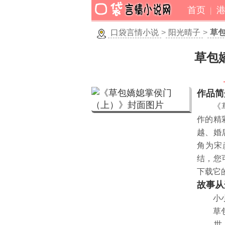
首页
口袋言情小说
>
阳光晴子
>
草
草包
作品简
《
作的精
越、婚
角为宋
结，您
下载它
故事从
小小媳
草包媳
世人都