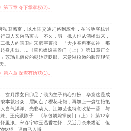
五章 夺下掌家权(2)..
府私卫离京，以水陆交通赶路到应州，在当地客栈过
一行四人又乘马离去，不久，另一批人也从酒楼出来，
第二批人的暗卫向宋彦宇禀报，「大少爷料事如神，那
，起身步出。
…《草包嬌媳掌侯门（上）》第11章正文
。」苏瑀儿俏皮的朝她眨眨眼。宋意琳粉嫩的脸浮现笑
天。
六章 探查有所获(1)..
宴，玄月跟玄日卯足了劲为主子精心打扮，毕竟这是成
相貌本就出众，眉间点了樱花花钿，再加上一袭红艳艳
个人喜气洋洋、光彩动人。江姵芸也特意收拾一番，与
姊妹。王氏跟陈子
…《草包嬌媳掌侯门（上）》第12章
人怀里滚。宋彦宇软玉温香在怀，又近月余未親近，但
的慾望，逼自己入睡。