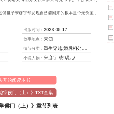
世子宋彦宇却发现自己娶回来的根本是个无价宝，
2023-05-17
出版时间：
未知
故事地点：
重生穿越,婚后相处,日久生情,波折重重
情节分类：
宋彦宇 /苏瑀儿/
小说人物：
头开始阅读本书
媳掌侯门（上）》TXT全集
掌侯门（上）》章节列表