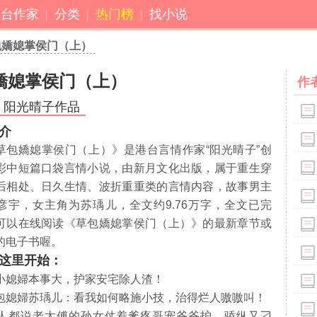
港台作家
分类
热门榜
找小说
包嬌媳掌侯门（上）
嬌媳掌侯门（上）
作
阳光晴子作品
介
草包嬌媳掌侯门（上）》是港台言情作家“阳光晴子”创
彩中短篇口袋言情小说，由新月文化出版，属于重生穿
后相处、日久生情、波折重重类的言情内容，故事男主
彦宇，女主角为苏瑀儿，全文约9.76万字，全文已完
可以在线阅读《草包嬌媳掌侯门（上）》的最新章节或
的电子书喔。
这里开始：
婦本事大，护家安宅除人渣！
婦苏瑀儿：看我如何略施小技，治得烂人嗷嗷叫！
说老太傅的孙女仗着爹疼哥宠爷爷护，骄纵又刁