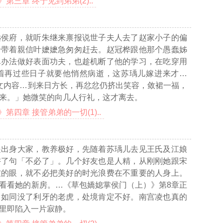
三章 终于见到弟弟(2)..
远侯府，就听朱继来禀报说世子夫人去了赵家小子的偏
身带着親信叶嬷嬷急匆匆赶去。赵冠桦跟他那个愚蠢姊
尽办法做好表面功夫，也趁机断了他的学习，在吃穿用
着再过些日子就要他悄然病逝，这苏瑀儿嫁进来才
…
文内容…
到来日方长，再忿忿仍挤出笑容，敛裙一福，
来。」她微笑的向几人行礼，这才离去。
四章 接管弟弟的一切(1)..
是出身大家，教养极好，先随着苏瑀儿去见王氏及江娘
讲了句「不必了」。几个好友也是人精，从刚刚她跟宋
友的眼，就不必把美好的时光浪费在不重要的人身上。
看看她的新房。
…《草包嬌媳掌侯门（上）》第8章正
，如同没了利牙的老虎，处境肯定不好。南宫凌也真的
里即陷入一片寂静。