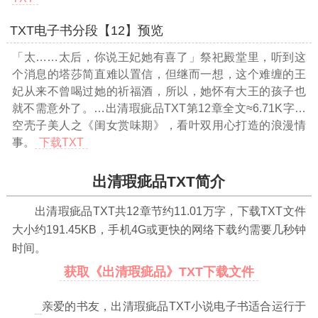
TXT电子书分段【12】预览
「太……太后，你说王妃她有喜了」祭祀殿堂里，听到这
个消息的塔莎简直难以置信，但继而一想，这个难缠的王
妃从来不曾喝过她的祈福酒，所以，她怀有大王的孩子也
就不需意外了。
…出清瑕疵品TXT第12章全文≈6.71K字…
空壳子美人之《闺女赏味期》，看叶双用心打造的浪漫情
事。
下载TXT
出清瑕疵品TXT简介
出清瑕疵品TXT共
12
章节约
11.01万
字，下载TXT文件
大小约
191.45
KB，手机4G或更快的网络下载约需要几秒钟
时间。
获取《出清瑕疵品》TXT下载文件
亲爱的书友，出清瑕疵品TXT小说电子书适合运行于