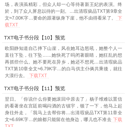
场，表演虽精彩，但众人却一心等待著新王妃的表演。终
於，到了众人屏息以待的一刻。
…出清瑕疵品TXT第9章全
文≈7.00K字…
要命的跟著纵身下崖，他不由得看呆了。
下
载TXT
TXT电子书分段【10】预览
欧阳静知道自己摔下山崖，风在她耳边怒吼，她整个人一
直往下坠，往下坠……她快死了吗闭著眼睛，她狂乱的想
再抓些什么。她不要死在异乡，她还不想死
…出清瑕疵品
TXT第10章全文≈6.79K字…
的白马供主仆俩共乘後，就往
大漠行去。
下载TXT
TXT电子书分段【11】预览
翌日。「你说什么你要她滚回中原去了」杨子维难以置信
的看著坐在宫廷前喝闷酒的古镇宇，顿了一下，他马上起
身往外走，「我马上去帮你将
…出清瑕疵品TXT第11章全
文≈6.69K字…
的娘都只能留在他身边，哪儿也不准去
下载
TXT