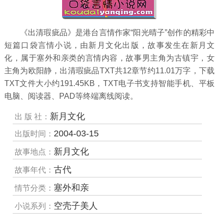
《出清瑕疵品》是港台言情作家“阳光晴子”创作的精彩中
短篇口袋言情小说，由新月文化出版，故事发生在新月文
化，属于塞外和亲类的言情内容，故事男主角为古镇宇，女
主角为欧阳静，出清瑕疵品TXT共
12
章节约
11.01万
字，下载
TXT文件大小约
191.45
KB，TXT电子书支持智能手机、平板
电脑、阅读器、PAD等终端离线阅读。
新月文化
出 版 社：
2004-03-15
出版时间：
新月文化
故事地点：
古代
故事年代：
塞外和亲
情节分类：
空壳子美人
小说系列：