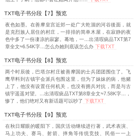
TXT电子书分段【7】预览
夜色如墨。在善摩皇宫近郊一处广大乾涸的河谷後面，就
是克烈族人居住的村庄，一排排的简单木屋，在寂静的夜
色中多了一份凄凉的寂寥。蓦地，一
…出清瑕疵品TXT第7
章全文≈6.54K字…
怎么办她到底该怎么办
下载TXT
TXT电子书分段【8】预览
两个时辰後，巴塔尔村庄被善摩国的士兵团团围住了。飞
鹰早料到古镇宇会派兵包围这里，但为了妹妹的病，他赌
上了，他没有设置任何机关，也没有拥兵对抗，而是与古
镇宇遥遥对望。
…出清瑕疵品TXT第8章全文≈7.58K字…
，
惨了，他们绝对又有新话题可以吵了
下载TXT
TXT电子书分段【9】预览
在秋日耀眼的暖阳下，国庆活动继续进行著，武术表演、
马上功夫、赛马、射箭、摔角等传统竞技、民俗一一上