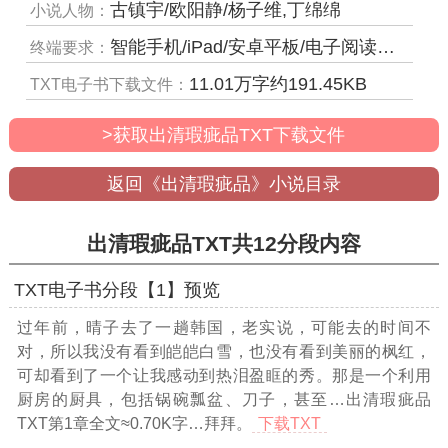
古镇宇/欧阳静/杨子维,丁绵绵
小说人物：
智能手机/iPad/安卓平板/电子阅读器/MP4等
终端要求：
11.01
万字约
191.45
KB
TXT电子书下载文件：
>获取出清瑕疵品TXT下载文件
返回《出清瑕疵品》小说目录
出清瑕疵品TXT共12分段内容
TXT电子书分段【1】预览
过年前，晴子去了一趟韩国，老实说，可能去的时间不
对，所以我没有看到皑皑白雪，也没有看到美丽的枫红，
可却看到了一个让我感动到热泪盈眶的秀。那是一个利用
厨房的厨具，包括锅碗瓢盆、刀子，甚至
…出清瑕疵品
TXT第1章全文≈0.70K字…
拜拜。
下载TXT