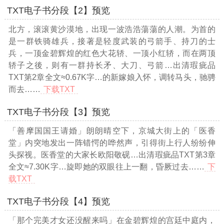
TXT电子书分段【2】预览
北方，滚滚黄沙漠地，出现一波浩浩蕩蕩的人潮。为首的
是一群铁骑雄兵，接著是轻度武装的弓箭手、持刀的士
兵，一顶金碧辉煌的红色大花轿、一顶小红轿，而在两顶
轿子之後，则有一群持长矛、大刀、弓箭
…出清瑕疵品
TXT第2章全文≈0.67K字…
的新嫁娘入怀，调转马头，驰骋
而去……
下载TXT
TXT电子书分段【3】预览
「善摩国国王请婚」朗朗晴空下，京城大街上的「医香
堂」内突地发出一阵错愕的哗然声，引得街上行人纷纷伸
头探视。医香堂的大家长欧阳敬砚
…出清瑕疵品TXT第3章
全文≈7.30K字…
旋即她的双眼往上一翻，昏厥过去……
下
载TXT
TXT电子书分段【4】预览
「那个完美才女还没醒来吗」在金碧辉煌的宫廷中庭内，