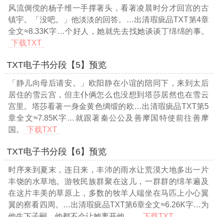
风流倜傥的杨子维一手撑著头，看著凌晨时分才回宫的古
镇宇。「没吧。」他淡淡的回答。
…出清瑕疵品TXT第4章
全文≈8.33K字…
个好人，她就先去找她谈谈丁绵绵的事。
下载TXT
TXT电子书分段【5】预览
「静儿向母后请安。」欧阳静在小谊的陪同下，来到太后
居住的雪云宫，但主仆俩怎么也没想到塔莎居然也在雪云
宫里。塔莎看著一身金黄色绸缎的欧
…出清瑕疵品TXT第5
章全文≈7.85K字…
就跟著秦公公及善摩国特使前往善摩
国。
下载TXT
TXT电子书分段【6】预览
时序来到夏末，连日来，丰沛的雨水让荒漠大地多出一片
丰饶的水草地。游牧民族群聚在这儿，一群群的绵羊遍及
在这片丰美的草原上，多数的牧羊人端坐在马匹上小心翼
翼的察看四周。
…出清瑕疵品TXT第6章全文≈6.26K字…
为
他生下子嗣，他都不会让她离开他……
下载TXT