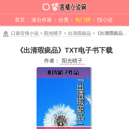
首页
港台作家
分类
热门榜
找小说
口袋言情小说
>
阳光晴子
>
出清瑕疵品
>
《出清瑕疵品》TXT下载
《出清瑕疵品》TXT电子书下载
作者：
阳光晴子