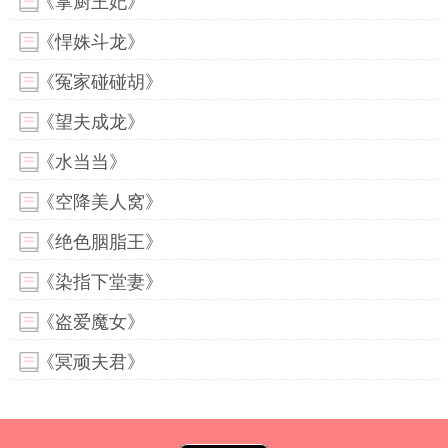
《掌厨王妃》
《悍姝斗龙》
《冤家碰碰胡》
《望夫成龙》
《水当当》
《空降美人窝》
《绝色胭脂王》
《染指下堂妻》
《盗爱魔女》
《冥顽夫君》