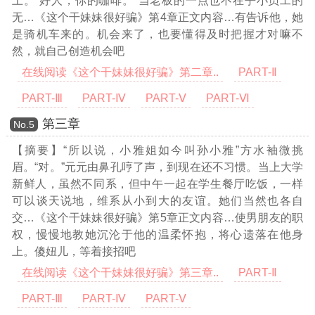
上。“好人，你的咖啡。”当老板的一点也不在乎小员工的
无
…《这个干妹妹很好骗》第4章正文内容…
有告诉他，她
是骑机车来的。机会来了，也要懂得及时把握才对嘛不
然，就自己创造机会吧
在线阅读《这个干妹妹很好骗》第二章..
PART-Ⅱ
PART-Ⅲ
PART-Ⅳ
PART-Ⅴ
PART-Ⅵ
第三章
Νο.5
【摘要】“所以说，小雅姐如今叫孙小雅”方水袖微挑
眉。“对。”元元由鼻孔哼了声，到现在还不习惯。当上大学
新鲜人，虽然不同系，但中午一起在学生餐厅吃饭，一样
可以谈天说地，维系从小到大的友谊。她们当然也各自
交
…《这个干妹妹很好骗》第5章正文内容…
使男朋友的职
权，慢慢地教她沉沦于他的温柔怀抱，将心遗落在他身
上。傻妞儿，等着接招吧
在线阅读《这个干妹妹很好骗》第三章..
PART-Ⅱ
PART-Ⅲ
PART-Ⅳ
PART-Ⅴ