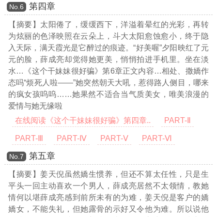
第四章
Νο.6
【摘要】太阳倦了，缓缓西下，洋溢着晕红的光彩，再转
为炫丽的色泽映照在云朵上，斗大太阳愈蚀愈小，终于隐
入天际，满天霞光是它醉过的痕迹。“好美喔”夕阳映红了元
元的脸，薛成亮却觉得她更美，悄悄拍进手机里。坐在淡
水
…《这个干妹妹很好骗》第6章正文内容…
相处、撒嬌作
态吗“烦死人啦——”她突然朝天大吼，惹得路人侧目，哪来
的疯女孩呜呜……她果然不适合当气质美女，唯美浪漫的
爱情与她无缘啦
在线阅读《这个干妹妹很好骗》第四章..
PART-Ⅱ
PART-Ⅲ
PART-Ⅳ
PART-Ⅴ
PART-Ⅵ
第五章
Νο.7
【摘要】姜天倪虽然嬌生惯养，但还不算太任性，只是生
平头一回主动喜欢一个男人，薛成亮居然不太领情，教她
情何以堪薛成亮感到前所未有的为难，姜天倪是客户的嬌
嬌女，不能失礼，但她露骨的示好又令他为难。所以说他