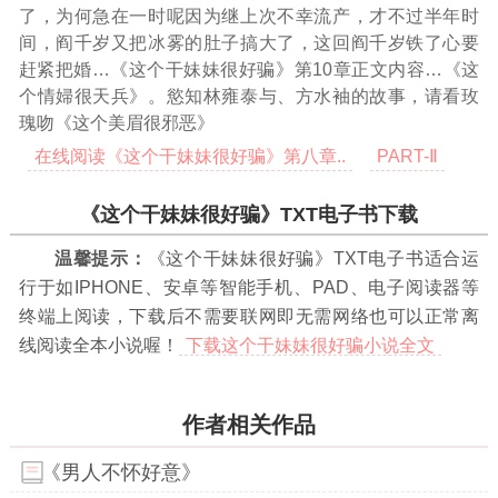
了，为何急在一时呢因为继上次不幸流产，才不过半年时
间，阎千岁又把冰雾的肚子搞大了，这回阎千岁铁了心要
赶紧把婚
…《这个干妹妹很好骗》第10章正文内容…
《这
个情婦很天兵》。慾知林雍泰与、方水袖的故事，请看玫
瑰吻《这个美眉很邪恶》
在线阅读《这个干妹妹很好骗》第八章..
PART-Ⅱ
《这个干妹妹很好骗》TXT电子书下载
温馨提示：
《这个干妹妹很好骗》TXT电子书适合运
行于如IPHONE、安卓等智能手机、PAD、电子阅读器等
终端上阅读，下载后不需要联网即无需网络也可以正常离
线阅读全本小说喔！
下载这个干妹妹很好骗小说全文
作者相关作品
《男人不怀好意》