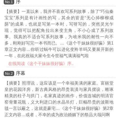
序
Νο.1
【摘要】一直以来，我并不喜欢写系列故事，除了“巧仙秦
宝宝”系列是有计画性的写，其余的皆是“无心揷柳柳成
荫”的成果，也就是写第一本时，写呀写的，突然灵光乍
现，觉得可以把配角拉出来变主角，不小心成了系列故
事。我真的不适合写系列故事，为啥米我的耐性一向不
多，刚刚好写完一本书而已。
…《这个干妹妹很好骗》第1
章正文内容…
你听过蜗牛可以进化变羚羊吗又要展开新的
一年，在此祝福大家今生今世福气满满福气啦
在线阅读《这个干妹妹很好骗》序..
序幕
Νο.2
【摘要】照理说，这应该是一个幸福美满的家庭。富丽堂
皇的花园洋房，新古典风格的昂贵装潢与家具摆设，雕琢
精美的柱子与拱门，名家真迹的画作，价值连城的明清官
窑骨董花瓶，义大利进口的水晶吊灯，巨幅昂贵的波斯地
毯一言以蔽之，这就是豪宅
…《这个干妹妹很好骗》第2章
正文内容…
或者，不幸的成为政治婚姻下的祭品大哉问啊