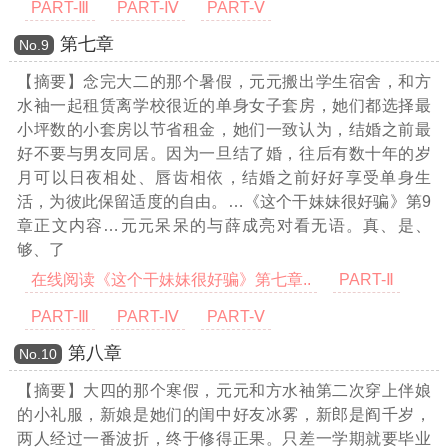
PART-Ⅲ
PART-Ⅳ
PART-Ⅴ
第七章
Νο.9
【摘要】念完大二的那个暑假，元元搬出学生宿舍，和方
水袖一起租赁离学校很近的单身女子套房，她们都选择最
小坪数的小套房以节省租金，她们一致认为，结婚之前最
好不要与男友同居。因为一旦结了婚，往后有数十年的岁
月可以日夜相处、唇齿相依，结婚之前好好享受单身生
活，为彼此保留适度的自由。
…《这个干妹妹很好骗》第9
章正文内容…
元元呆呆的与薛成亮对看无语。真、是、
够、了
在线阅读《这个干妹妹很好骗》第七章..
PART-Ⅱ
PART-Ⅲ
PART-Ⅳ
PART-Ⅴ
第八章
Νο.10
【摘要】大四的那个寒假，元元和方水袖第二次穿上伴娘
的小礼服，新娘是她们的闺中好友冰雾，新郎是阎千岁，
两人经过一番波折，终于修得正果。只差一学期就要毕业