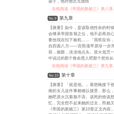
孩子，他对他岂无感情
在线阅读《帝国的新娘三》第八章.
第九章
Νο.9
【摘要】如今，是该取他性命的时
会继承帝国首领之位，他不必再担
要他现在扣下板机……「我答应你
自四面八方——宫雨漫早原珍一步
容…
敛眼，淡淡地点头。原火低咒
中说过的那个救命恩人吧那个把你从
在线阅读《帝国的新娘三》第九章.
第十章
Νο.10
【摘要】「就是他。」慕悠晚接下
南的女儿这件事都难以接受，那么
她吧原火沉着脸不语。该死的他该
忆，完全想不起来她的过去，而她
《帝国的新娘三》第10章正文内容