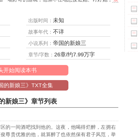
未知
出版时间：
不详
故事年代：
帝国的新娘三
小说系列：
26章/约7.99万字
章节/字数：
头开始阅读本书
国的新娘三》TXT全集
的新娘三》章节列表
市区的一间酒吧找到他的。这夜，他喝得烂醉，左拥右
英俊尊贵优雅的他，就算醉了也依然保有君子风范，举