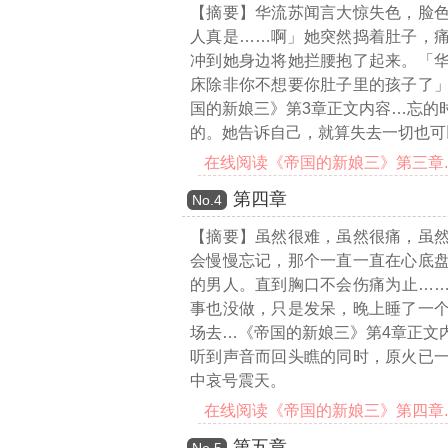
【摘要】华流苏闻言大惊失色，脸
人真是……啊」她突然捣着肚子，
冲到她身边将她拦腰抱了起来。「
床除非你不想要你肚子里的孩子了
国的新娘三》第3章正文内容…
忘的
的。她告诉自己，就算失去一切也可
在线阅读《帝国的新娘三》第三章.
第四章
Νο.4
【摘要】虽然很难，虽然很痛，虽
会慢慢忘记，那个一直一直在心底
的男人。直到胸口不会伤痛为止…
事也没做，只是发呆，晚上睡了一
场去
…《帝国的新娘三》第4章正文
听到声音而回头瞧的同时，原火已
中哀号震天。
在线阅读《帝国的新娘三》第四章.
第五章