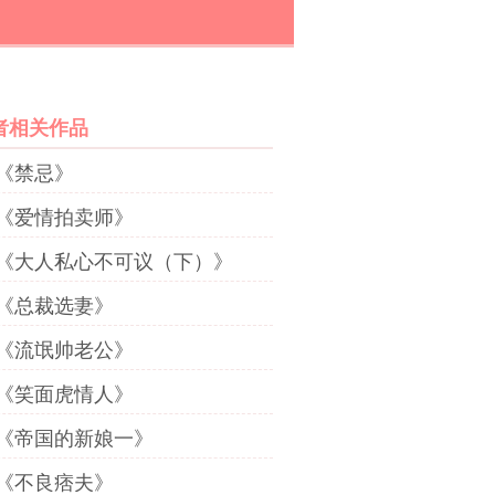
者相关作品
《禁忌》
《爱情拍卖师》
《大人私心不可议（下）》
《总裁选妻》
《流氓帅老公》
《笑面虎情人》
《帝国的新娘一》
《不良痞夫》