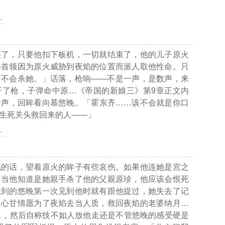
.
候了，只要他扣下板机，一切就结束了，他的儿子原火
心首领因为原火威胁到夜焰的位置而派人取他性命。只
，不会杀她。」话落，枪响——不是一声，是数声，来
开了枪，子弹命中原
…《帝国的新娘三》第9章正文内
一声，回眸看向慕悠晚。「霍东齐……该不会就是你口
生死关头救回来的人——」
.
他的话，望着原火的眸子有些哀伤。如果他连她是宫之
，当他知道是她親手杀了他的父親原珍，他应该会恨死
想到的悠晚第一次见到他时就有跟他提过，她失去了记
又心甘情愿为了夜焰去当人质，救回夜焰的老婆纳月
…
…
，然后自称技不如人放他走还是不管悠晚的感受硬是