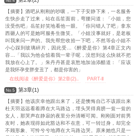
Νο.4
【摘要】酒吧从刚刚的吵嚷，一下子安静下来，一名服务
生快步走了过来，站在岳笙面前，弯腰问道：「小姐，您
没受伤吧」岳笙好笑地看他一眼。「你问错人了吧」拿东
西砸人的可是她呵服务生微笑。「小姐没事就好，是老板
叫我来问一声的。我先帮您收拾一下吧，不然等会小姐不
小心踩到玻璃碎片，因此受
…《醉爱是你》第4章正文内
容…
「我以为他会惦着我一辈子呢，没想到这么快就不把
我放在心上了。」朱丹丹甚是哀愁地加油添醋道：「应该
是我怀孕变胖变丑了，都是你害的」
在线阅读《醉爱是你》第2章(2)..
PART-Ⅱ
第3章(1)
Νο.5
【摘要】他该庆幸他跟出来了，还是懊悔自己不该跟出来
杜天羽远远看着蹲在大马路边，埋头哭得肩膀一耸一耸的
女人，那哭声在静寂的夜里分外清晰可闻。刚刚面对前男
友时，她表现得如此豁达和不在意，可一转过身，却完全
不顾形象、可怜兮兮地蹲在大马路边哭。原来她也只是一