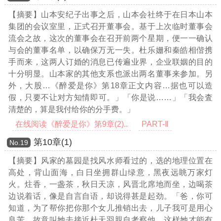
【摘要】山本安纪子出事之后，山本会社终于在日本山本
集团的会议室里，正式召开董事会。基于上次临时董事会
流会之故，这次的董事会在召开前两个星期，便一一确认
与会的董事名单，以确保万无一失。杜乐姗和秦皓相偕携
手而来，这两人订婚的消息已传遍业界，企业联姻的目的
十分明显。山本家的其他支系也派出两名董事来参加。另
外，大股
…《醉爱是你》第18章正文内容…
据也可以造
假，只要不让对方知情即可。」「你是说……」「我会査
清楚的，算是我付给你的分手费。」
在线阅读《醉爱是你》第9章(2)..
PART-Ⅱ
第10章(1)
Νο.19
【摘要】风家的墓园是找风水师看过的，选的地理位置在
高处，背山面海，白日坐拥群山绿意，黑夜远眺万家灯
火。炷香，一盏茶，秋日天凉，风晋北席地而坐，边喝茶
边说着话，像是自言自语，却说得甚是起劲。「爸，你可
知道，为了帮你把你那个女儿推销出去，儿子我可是用心
良苦，故意叫她去接近杜天羽親自考察他，这样她才能有