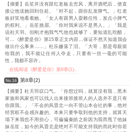
【摘要】岳笙并没有跟红老板去兜风，离开酒吧后，便直
接让他送她回到住处。「对不起，跟你乱发脾气。」红老
板好笑地看着她。「女人有跟男人耍赖任性，发点小脾气
的权利。」岳笙挑眉。「你对我来说不是男人。」「我是
说杜天羽。但刚才抱我气气他也就够了，要知道乱吃醋，
可
…《醉爱是你》第15章正文内容…
保证不然天知道我会
做出什么事来……」杜乐姗落了泪。「大哥，那是母親留
给我的，我不能让任何人夺走，只要有一丝一毫的可能
性，我都不容许」
在线阅读《醉爱是你》第8章(1)..
第8章(2)
Νο.16
【摘要】杜天羽叹口气。「你想过吗，就算没有我，黑木
家族和风家也可以找人出来接班接班人的人选并不是只有
你跟我。」「不会的风晋北一向不管山本会社的事，他对
经营权不会感兴趣的。本来只要争取到他的支持，就算天
塌下来我也不用担心，可偏偏秦皓之前因为我而甩了他妹
妹岳笙，如今的风晋北是绝对不可能支持我的而此时你若