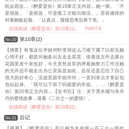
机会跟这
…《醉爱是你》第19章正文内容…
她一眼。「不
是很急」「是很急，可是慢工才能出细活。」苏容难得的
对着她板起脸。「认真点，慢慢思考后再下笔。」
在线阅读《醉爱是你》第10章(1)..
PART-Ⅱ
第10章(2)
Νο.20
【摘要】有鬼这位学姐何时变得这么刁难下属了以前见她
心情不好，都是叫她多出去走走晃晃，借着送文件去露台
花园里发个呆也好，今天竟然反常的押着她努力工作没她
的允许还不能走出办公室虽是如此，岳笙还是忍住了自己
强大的好奇心，没故意跟学姐作对，一直到准点才拿起包
包站起身。「我可以下班了吗親爱的学姐。」
…《醉爱是
你》第20章正文内容…
【全书完】注：关于黑木曜与朱丹
丹的爱情故事，请看《二分之一的爱情》。
在线阅读《醉爱是你》第10章(2)..
后记
Νο.21
【摘要】《醉爱是你》是以桐为名的第一百三十一部作