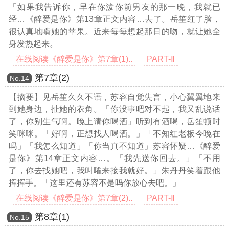
「如果我告诉你，早在你泼你前男友的那一晚，我就已
经
…《醉爱是你》第13章正文内容…
去了。岳笙红了脸，
很认真地啃她的苹果。近来每每想起那日的吻，就让她全
身发热起来。
在线阅读《醉爱是你》第7章(1)..
PART-Ⅱ
第7章(2)
Νο.14
【摘要】见岳笙久久不语，苏容自觉失言，小心翼翼地来
到她身边，扯她的衣角。「你没事吧对不起，我又乱说话
了，你别生气啊。晚上请你喝酒」听到有酒喝，岳笙顿时
笑咪咪。「好啊，正想找人喝酒。」「不知红老板今晚在
吗」「我怎么知道」「你当真不知道」苏容怀疑
…《醉爱
是你》第14章正文内容…
。「我先送你回去。」「不用
了，你去找她吧，我叫曜来接我就好。」朱丹丹笑着跟他
挥挥手。「这里还有苏容不是吗你放心去吧。」
在线阅读《醉爱是你》第7章(2)..
PART-Ⅱ
第8章(1)
Νο.15