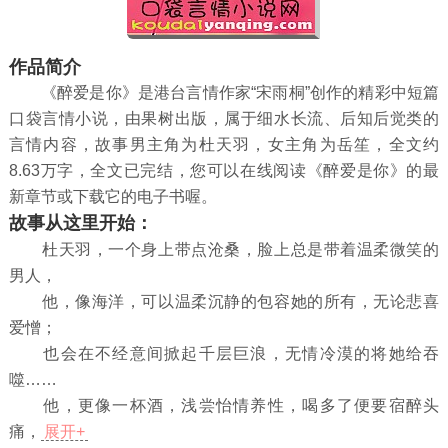
作品简介
《醉爱是你》是港台言情作家“宋雨桐”创作的精彩中短篇
口袋言情小说，由果树出版，属于细水长流、后知后觉类的
言情内容，故事男主角为杜天羽，女主角为岳笙，全文约
8.63万字，全文已完结，您可以在线阅读《醉爱是你》的最
新章节或下载它的电子书喔。
故事从这里开始：
杜天羽，一个身上带点沧桑，脸上总是带着温柔微笑的
男人，
他，像海洋，可以温柔沉静的包容她的所有，无论悲喜
爱憎；
也会在不经意间掀起千层巨浪，无情冷漠的将她给吞
噬……
他，更像一杯酒，浅尝怡情养性，喝多了便要宿醉头
痛，
展开+