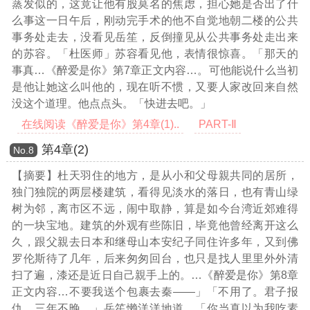
蒸发似的，这竟让他有股莫名的焦虑，担心她是否出了什
么事这一日午后，刚动完手术的他不自觉地朝二楼的公共
事务处走去，没看见岳笙，反倒撞见从公共事务处走出来
的苏容。「杜医师」苏容看见他，表情很惊喜。「那天的
事真
…《醉爱是你》第7章正文内容…
。可他能说什么当初
是他让她这么叫他的，现在听不惯，又要人家改回来自然
没这个道理。他点点头。「快进去吧。」
在线阅读《醉爱是你》第4章(1)..
PART-Ⅱ
第4章(2)
Νο.8
【摘要】杜天羽住的地方，是从小和父母親共同的居所，
独门独院的两层楼建筑，看得见淡水的落日，也有青山绿
树为邻，离市区不远，闹中取静，算是如今台湾近郊难得
的一块宝地。建筑的外观有些陈旧，毕竟他曾经离开这么
久，跟父親去日本和继母山本安纪子同住许多年，又到佛
罗伦斯待了几年，后来匆匆回台，也只是找人里里外外清
扫了遍，漆还是近日自己親手上的。
…《醉爱是你》第8章
正文内容…
不要我送个包裹去秦——」「不用了。君子报
仇，三年不晚。」岳笙懒洋洋地道。「你当真以为我吃素