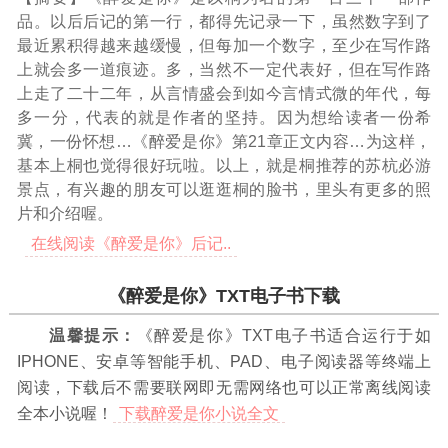
品。以后后记的第一行，都得先记录一下，虽然数字到了
最近累积得越来越缓慢，但每加一个数字，至少在写作路
上就会多一道痕迹。多，当然不一定代表好，但在写作路
上走了二十二年，从言情盛会到如今言情式微的年代，每
多一分，代表的就是作者的坚持。因为想给读者一份希
冀，一份怀想
…《醉爱是你》第21章正文内容…
为这样，
基本上桐也觉得很好玩啦。以上，就是桐推荐的苏杭必游
景点，有兴趣的朋友可以逛逛桐的脸书，里头有更多的照
片和介绍喔。
在线阅读《醉爱是你》后记..
《醉爱是你》TXT电子书下载
温馨提示：
《醉爱是你》TXT电子书适合运行于如
IPHONE、安卓等智能手机、PAD、电子阅读器等终端上
阅读，下载后不需要联网即无需网络也可以正常离线阅读
全本小说喔！
下载醉爱是你小说全文