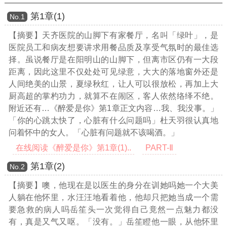
第1章(1)
Νο.1
【摘要】天齐医院的山脚下有家餐厅，名叫「绿叶」，是
医院员工和病友想要讲求用餐品质及享受气氛时的最佳选
择。虽说餐厅是在阳明山的山脚下，但离市区仍有一大段
距离，因此这里不仅处处可见绿意，大大的落地窗外还是
人间绝美的山景，夏绿秋红，让人可以很放松，再加上大
厨高超的掌杓功力，就算不在闹区，客人依然络绎不绝。
附近还有
…《醉爱是你》第1章正文内容…
我、我没事。」
「你的心跳太快了，心脏有什么问题吗」杜天羽很认真地
问着怀中的女人。「心脏有问题就不该喝酒。」
在线阅读《醉爱是你》第1章(1)..
PART-Ⅱ
第1章(2)
Νο.2
【摘要】噢，他现在是以医生的身分在训她吗她一个大美
人躺在他怀里，水汪汪地看着他，他却只把她当成一个需
要急救的病人吗岳笙头一次觉得自己竟然一点魅力都没
有，真是又气又呕。「没有。」岳笙瞪他一眼，从他怀里