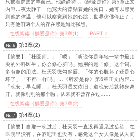
只披着虎皮的羊而已。他静静待
…《醉爱是你》第5章正文
内容…
夜太静了，他宽大的背贴着她的胸口，她可以感受
到他的体温，他可以察觉到她的心跳，世界仿佛停止了，
只有他们两个人的存在感是如此强烈。
在线阅读《醉爱是你》第3章(1)..
PART-Ⅱ
第3章(2)
Νο.6
【摘要】「杜医师。」「嗯」「听说你是年轻一辈中最顶
尖的外科医生，你会修心脏吗」她用的是「修」这个词。
多有趣的用法。杜天羽微勾起唇。「你的心脏坏了还是心
坏了」「不都一样吗」
…《醉爱是你》第6章正文内容…
「晚安，早点睡。」杜天羽温文依旧，道晚安后就转身离
开。就像刚刚的那个吻，从来就不曾存在过……
在线阅读《醉爱是你》第3章(2)..
第4章(1)
Νο.7
【摘要】自那一晚过后，杜天羽一直没再遇见过岳笙，在
医院里没有，在酒吧里也没有，感觉这个女人像是从人间