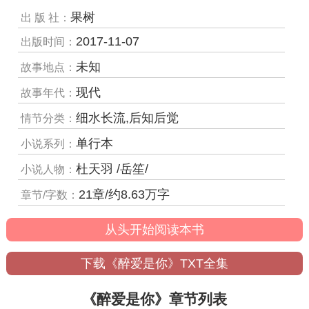
果树
出 版 社：
2017-11-07
出版时间：
未知
故事地点：
现代
故事年代：
细水长流,后知后觉
情节分类：
单行本
小说系列：
杜天羽 /岳笙/
小说人物：
21章/约8.63万字
章节/字数：
从头开始阅读本书
下载《醉爱是你》TXT全集
《醉爱是你》章节列表