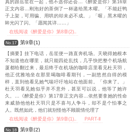
真的跟岳笙在一起，他不选你还会
…《醉爱是你》第16章
正文内容…
刚泡好的茶倒了一杯递给黑木曜。「不能赶鸭
子上架，可用骗、用哄的却未必不成。」「喔」黑木曜的
眸光闪了闪。「愿闻其详……」
在线阅读《醉爱是你》第8章(2)..
第9章(1)
Νο.17
【摘要】挂下电话，岳笙便一路直奔机场。天晓得她根本
不知道他在哪里，就只能四处乱找，几乎快把整个机场航
厦都给翻过来，最后终于在机场的咖啡店里看见杜天羽，
他正优雅地坐在那里喝咖啡看期刊，一副悠然自得的模
样，直到他看见她气喘吁吁地站在他面前。「你来了。」
杜天羽看见她似乎并不意外，甚至可以说，他等了她许
久。
…《醉爱是你》第17章正文内容…
依然要拿她的性命
来威胁他他杜天羽只是不喜与人争斗，却不是个怕事之
人。既然如此，他们就别怪他不顾親情伦理了
在线阅读《醉爱是你》第9章(1)..
PART-Ⅱ
第9章(2)
Νο.18