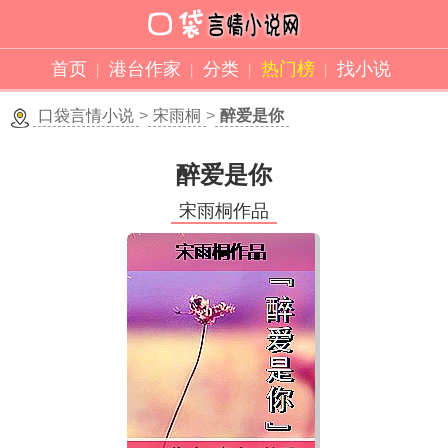
首页
港台作家
分类
热门榜
找小说
口袋言情小说
>
宋雨桐
>
醉爱是你
醉爱是你
宋雨桐作品