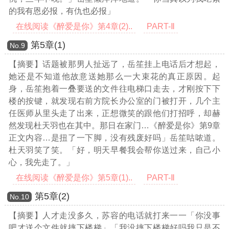
的我有恩必报，有仇也必报」
在线阅读《醉爱是你》第4章(2)..
PART-Ⅱ
第5章(1)
Νο.9
【摘要】话题被那男人扯远了，岳笙挂上电话后才想起，
她还是不知道他故意送她那么一大束花的真正原因。起
身，岳笙抱着一叠要送的文件往电梯口走去，才刚按下下
楼的按键，就发现右前方院长办公室的门被打开，几个主
任医师从里头走了出来，正想微笑的跟他们打招呼，却赫
然发现杜天羽也在其中。那日在家门
…《醉爱是你》第9章
正文内容…
是扭了一下脚，没有残废好吗」岳笙咕哝道。
杜天羽笑了笑。「好，明天早餐我会帮你送过来，自己小
心，我先走了。」
在线阅读《醉爱是你》第5章(1)..
PART-Ⅱ
第5章(2)
Νο.10
【摘要】人才走没多久，苏容的电话就打来一一「你没事
吧才送个文件就摔下楼梯」「我没摔下楼梯好吗我只是不