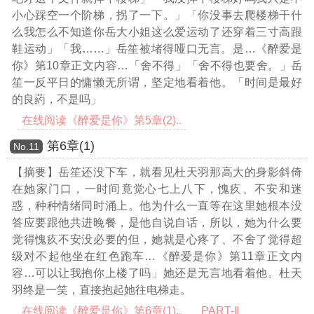
小心踩空一个阶梯，拐了一下。」「你没事去爬楼梯干什
么我怎么不知道你岳大小姐这么爱运动了还穿着三寸高跟
鞋运动」「我……」岳笙被堵得哑口无言。是
…《醉爱是
你》第10章正文内容…
「舍不得」「舍不得也要舍。」岳
笙一反平日的慵懒无所谓，坚定地看着他。「时间是最好
的良葯，不是吗」
在线阅读《醉爱是你》第5章(2)..
第6章(1)
Νο.11
【摘要】岳笙还没下车，就看见杜天羽那高大的身影斜倚
在她家门口，一时间竟觉心七上八下，愧疚、不安和迷
惑，种种情绪同时涌上。他为什么一直等在这里她根本没
答应要跟他共进晚餐，是他自说自话，所以，她为什么要
觉得愧疚不安没必要的但，她就是心疼了、不舍了觉得超
级对不起他坐在红色跑车
…《醉爱是你》第11章正文内
容…
可以让我抱你上楼了吗」她还是无言地看着他。杜天
羽终是一笑，直接抱起她往电梯走。
在线阅读《醉爱是你》第6章(1)..
PART-Ⅱ