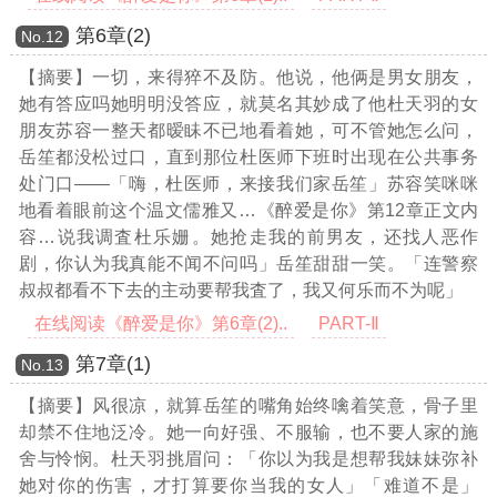
第6章(2)
Νο.12
【摘要】一切，来得猝不及防。他说，他俩是男女朋友，
她有答应吗她明明没答应，就莫名其妙成了他杜天羽的女
朋友苏容一整天都暧眛不已地看着她，可不管她怎么问，
岳笙都没松过口，直到那位杜医师下班时出现在公共事务
处门口——「嗨，杜医师，来接我们家岳笙」苏容笑咪咪
地看着眼前这个温文儒雅又
…《醉爱是你》第12章正文内
容…
说我调査杜乐姗。她抢走我的前男友，还找人恶作
剧，你认为我真能不闻不问吗」岳笙甜甜一笑。「连警察
叔叔都看不下去的主动要帮我査了，我又何乐而不为呢」
在线阅读《醉爱是你》第6章(2)..
PART-Ⅱ
第7章(1)
Νο.13
【摘要】风很凉，就算岳笙的嘴角始终噙着笑意，骨子里
却禁不住地泛冷。她一向好强、不服输，也不要人家的施
舍与怜悯。杜天羽挑眉问：「你以为我是想帮我妹妹弥补
她对你的伤害，才打算要你当我的女人」「难道不是」