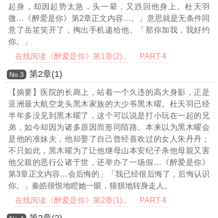
起身，却因起势太急，头一晕，又跌回他身上。杜天羽
微
…《醉爱是你》第2章正文内容…
。」意思就是无条件同
意了岳笙笑开了，掏出手机递给他。「那你加我，我好约
你。」
在线阅读《醉爱是你》第1章(2)..
PART-Ⅱ
第2章(1)
Νο.3
【摘要】医院的长廊上，站着一个久违的高大身影，正是
亚洲最大航空龙头黑木家族的大少爷黑木曜。杜天羽已经
半年多没见到黑木曜了，这个可以说是打小玩在一起的兄
弟，如今却因为诸多原因而形同陌路。本来以为黑木曜会
是他的准妹夫，他却娶了自己曾经喜欢过的女人朱丹丹；
不只如此，黑木曜为了让他继母山本安纪子杀他母親又害
他父親的恶行公诸于世，还举办了一场假
…《醉爱是你》
第3章正文内容…
会后悔的」「我已经很后悔了，后悔认识
你。」秦皓很恨地瞪她一眼，狼狈地转身走人。
在线阅读《醉爱是你》第2章(1)..
PART-Ⅱ
第2章(2)