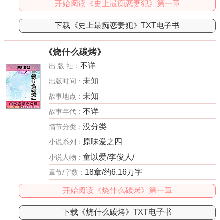
开始阅读《史上最痴恋妻犯》第一章
下载《史上最痴恋妻犯》TXT电子书
《烧什么碳烤》
不详
出 版 社：
未知
出版时间：
未知
故事地点：
不详
故事年代：
没分类
情节分类：
原味爱之四
小说系列：
童以爱/李俊人/
小说人物：
18章/约6.16万字
章节/字数：
开始阅读《烧什么碳烤》第一章
下载《烧什么碳烤》TXT电子书