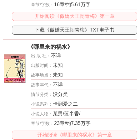
16章/约5.61万字
章节/字数：
开始阅读《傲嬌天王闹青梅》第一章
下载《傲嬌天王闹青梅》TXT电子书
《哪里来的祸水》
不详
出 版 社：
未知
出版时间：
未知
故事地点：
不详
故事年代：
没分类
情节分类：
卡到爱之二
小说系列：
某男/蓝半香/
小说人物：
23章/约7.35万字
章节/字数：
开始阅读《哪里来的祸水》第一章