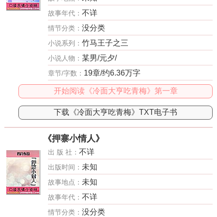
不详
故事年代：
没分类
情节分类：
竹马王子之三
小说系列：
某男/元夕/
小说人物：
19章/约6.36万字
章节/字数：
开始阅读《冷面大亨吃青梅》第一章
下载《冷面大亨吃青梅》TXT电子书
《押寨小情人》
不详
出 版 社：
未知
出版时间：
未知
故事地点：
不详
故事年代：
没分类
情节分类：