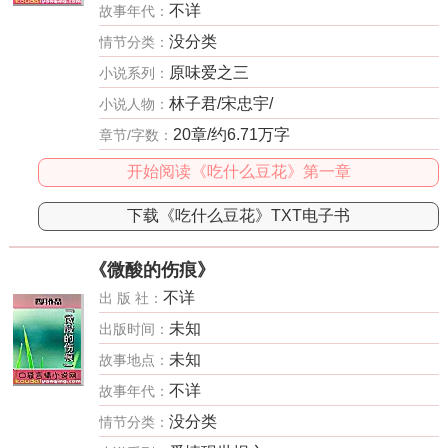
不详
故事年代：
没分类
情节分类：
原味爱之三
小说系列：
林子君/宋忠宇/
小说人物：
20章/约6.71万字
章节/字数：
开始阅读《吃什么豆花》第一章
下载《吃什么豆花》TXT电子书
《微酸的伤痕》
不详
出 版 社：
未知
出版时间：
未知
故事地点：
不详
故事年代：
没分类
情节分类：