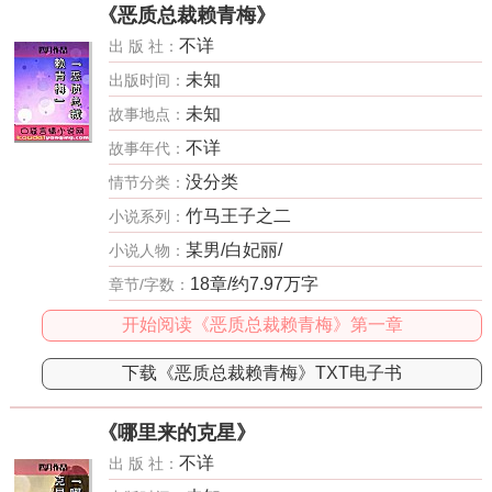
《恶质总裁赖青梅》
不详
出 版 社：
未知
出版时间：
未知
故事地点：
不详
故事年代：
没分类
情节分类：
竹马王子之二
小说系列：
某男/白妃丽/
小说人物：
18章/约7.97万字
章节/字数：
开始阅读《恶质总裁赖青梅》第一章
下载《恶质总裁赖青梅》TXT电子书
《哪里来的克星》
不详
出 版 社：