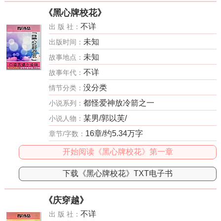
《黑心牌校花》
不详
出 版 社：
未知
出版时间：
未知
故事地点：
不详
故事年代：
没分类
情节分类：
都怪爱神放冷箭之一
小说系列：
某男/郭以芙/
小说人物：
16章/约5.34万字
章节/字数：
开始阅读《黑心牌校花》第一章
下载《黑心牌校花》TXT电子书
《庆穿越》
不详
出 版 社：