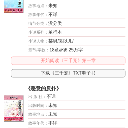
未知
故事地点：
不详
故事年代：
没分类
情节分类：
单行本
小说系列：
某男/袁以儿/
小说人物：
18章/约6.25万字
章节/字数：
开始阅读《三千宠》第一章
下载《三千宠》TXT电子书
《恶意的反扑》
不详
出 版 社：
未知
出版时间：
未知
故事地点：
不详
故事年代：