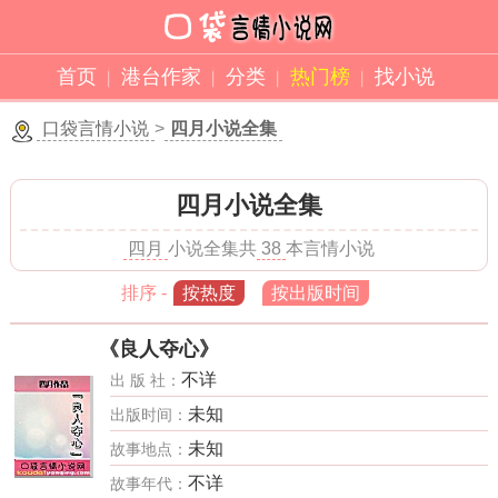
首页
港台作家
分类
热门榜
找小说
口袋言情小说
>
四月小说全集
四月小说全集
四月
小说全集共
38
本言情小说
排序 -
按热度
按出版时间
《良人夺心》
不详
出 版 社：
未知
出版时间：
未知
故事地点：
不详
故事年代：