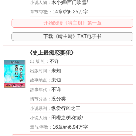
木小媚/西门吹雪/
小说人物：
14章/约6.25万字
章节/字数：
开始阅读《啃主厨》第一章
下载《啃主厨》TXT电子书
《史上最痴恋妻犯》
不详
出 版 社：
未知
出版时间：
未知
故事地点：
不详
故事年代：
没分类
情节分类：
纵爱行凶之三
小说系列：
田橙之/郑佑威/
小说人物：
16章/约6.94万字
章节/字数：