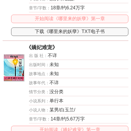
18章/约6.24万字
章节/字数：
开始阅读《哪里来的妖孽》第一章
下载《哪里来的妖孽》TXT电子书
《嬌妃难宠》
不详
出 版 社：
未知
出版时间：
未知
故事地点：
不详
故事年代：
没分类
情节分类：
单行本
小说系列：
某男/白玉兰/
小说人物：
14章/约5.67万字
章节/字数：
开始阅读《嬌妃难宠》第一章