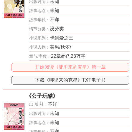
未知
出版时间：
未知
故事地点：
不详
故事年代：
没分类
情节分类：
卡到爱之三
小说系列：
某男/秋依/
小说人物：
22章/约7.23万字
章节/字数：
开始阅读《哪里来的克星》第一章
下载《哪里来的克星》TXT电子书
《公子玩酷》
不详
出 版 社：
未知
出版时间：
未知
故事地点：
不详
故事年代：