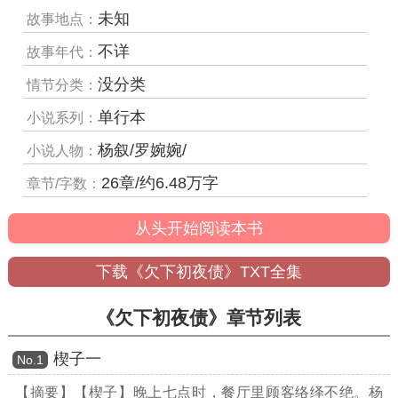
未知
故事地点：
不详
故事年代：
没分类
情节分类：
单行本
小说系列：
杨叙/罗婉婉/
小说人物：
26章/约6.48万字
章节/字数：
从头开始阅读本书
下载《欠下初夜债》TXT全集
《欠下初夜债》章节列表
楔子一
Νο.1
【摘要】【楔子】晚上七点时，餐厅里顾客络绎不绝。杨