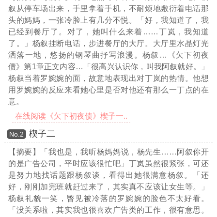
叙从停车场出来，手里拿着手机，不耐烦地敷衍着电话那
头的媽媽，一张冷脸上有几分不悦。「好，我知道了，我
已经到餐厅了。对了，她叫什么来着……丁岚，我知道
了。」杨叙挂断电话，步进餐厅的大厅。大厅里水晶灯光
洒落一地，悠扬的钢琴曲抒写浪漫。杨叙
…《欠下初夜
债》第1章正文内容…
「很高兴认识你，叫我阿叙就好。」
杨叙当着罗婉婉的面，故意地表现出对丁岚的热情。他想
用罗婉婉的反应来看她心里是否对他还有那么一丁点的在
意。
在线阅读《欠下初夜债》楔子一..
楔子二
Νο.2
【摘要】「我也是，我听杨媽媽说，杨先生……阿叙你开
的是广告公司，平时应该很忙吧」丁岚虽然很紧张，可还
是努力地找话题跟杨叙谈，看得出她很满意杨叙。「还
好，刚刚加完班就赶过来了，其实真不应该让女生等。」
杨叙礼貌一笑，瞥见被冷落的罗婉婉的脸色不太好看。
「没关系啦，其实我也很喜欢广告类的工作，很有意思。