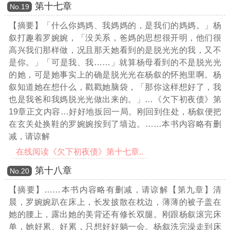
第十七章
Νο.19
【摘要】「什么你媽媽、我媽媽的，是我们的媽媽。」杨
叙打趣着罗婉婉，「没关系，爸媽的思想很开明，他们很
高兴我们那样做，况且那天她看到的是脱光光的我，又不
是你。」「可是我、我……」就算杨母看到的不是脱光光
的她，可是她事实上的确是脱光光在杨叙的怀抱里啊。杨
叙知道她在想什么，戳戳她脑袋，「那你这样想好了，我
也是我爸和我媽脱光光做出来的。」
…《欠下初夜债》第
19章正文内容…
好好地扳回一局。刚回到住处，杨叙便把
在玄关处换鞋的罗婉婉按到了墙边。……本书内容略有删
减，请谅解
在线阅读《欠下初夜债》第十七章..
第十八章
Νο.20
【摘要】……本书内容略有删减，请谅解【第九章】清
晨，罗婉婉趴在床上，长发披散在枕边，薄薄的被子盖在
她的腰上，露出她的美背还有修长双腿。刚跟杨叙滚完床
单，她好累、好累，只想好好躺一会。杨叙洗完澡走到床