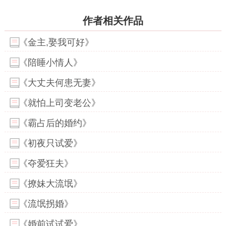
作者相关作品
《金主,娶我可好》
《陪睡小情人》
《大丈夫何患无妻》
《就怕上司变老公》
《霸占后的婚约》
《初夜只试爱》
《夺爱狂夫》
《撩妹大流氓》
《流氓拐婚》
《婚前试试爱》