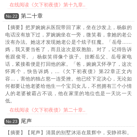
在线阅读《欠下初夜债》第十九章..
第二十章
Νο.22
【摘要】把罗婉婉从医院带回了家，坐在沙发上，杨叙的
电话没有放下过，罗婉婉坐在一旁，微笑着，拿她的老公
没有办法。她这才发现她老公是个炫子狂魔。「岳母……
媽，我又要当爸了，而且这次是双胞胎。对了，记得告诉
爸跟俊哥。」杨叙笑得像个孩子。挂断岳父、岳母家电
话，紧接着便是打回他的家。「爸，婉婉又怀孕了，这次
怀两个，快告诉媽，
…《欠下初夜债》第22章正文内
容…
，害他的独占慾一连受挫。他已经下定决心，无论如
何都要让他老婆给他生一个宝贝女儿，不然拥有三个小情
人的老婆被霸占不说，他在家里的地位也是一天比一天
低。
在线阅读《欠下初夜债》第二十章..
尾声
Νο.23
【摘要】【尾声】清晨的别墅沐浴在晨辉中，安静祥和。