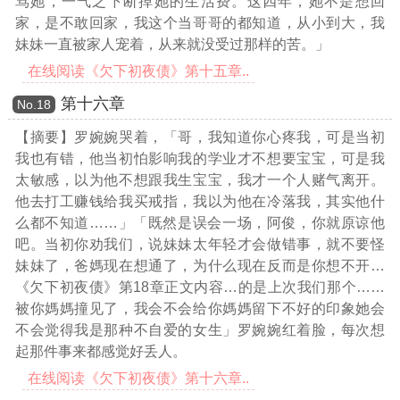
骂她，一气之下断掉她的生活费。这四年，她不是想回
家，是不敢回家，我这个当哥哥的都知道，从小到大，我
妹妹一直被家人宠着，从来就没受过那样的苦。」
在线阅读《欠下初夜债》第十五章..
第十六章
Νο.18
【摘要】罗婉婉哭着，「哥，我知道你心疼我，可是当初
我也有错，他当初怕影响我的学业才不想要宝宝，可是我
太敏感，以为他不想跟我生宝宝，我才一个人赌气离开。
他去打工赚钱给我买戒指，我以为他在冷落我，其实他什
么都不知道……」「既然是误会一场，阿俊，你就原谅他
吧。当初你劝我们，说妹妹太年轻才会做错事，就不要怪
妹妹了，爸媽现在想通了，为什么现在反而是你想不开
…
《欠下初夜债》第18章正文内容…
的是上次我们那个……
被你媽媽撞见了，我会不会给你媽媽留下不好的印象她会
不会觉得我是那种不自爱的女生」罗婉婉红着脸，每次想
起那件事来都感觉好丢人。
在线阅读《欠下初夜债》第十六章..