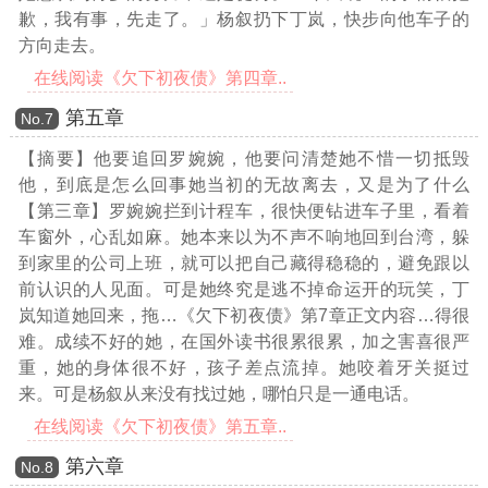
歉，我有事，先走了。」杨叙扔下丁岚，快步向他车子的
方向走去。
在线阅读《欠下初夜债》第四章..
第五章
Νο.7
【摘要】他要追回罗婉婉，他要问清楚她不惜一切抵毁
他，到底是怎么回事她当初的无故离去，又是为了什么
【第三章】罗婉婉拦到计程车，很快便钻进车子里，看着
车窗外，心乱如麻。她本来以为不声不响地回到台湾，躲
到家里的公司上班，就可以把自己藏得稳稳的，避免跟以
前认识的人见面。可是她终究是逃不掉命运开的玩笑，丁
岚知道她回来，拖
…《欠下初夜债》第7章正文内容…
得很
难。成续不好的她，在国外读书很累很累，加之害喜很严
重，她的身体很不好，孩子差点流掉。她咬着牙关挺过
来。可是杨叙从来没有找过她，哪怕只是一通电话。
在线阅读《欠下初夜债》第五章..
第六章
Νο.8