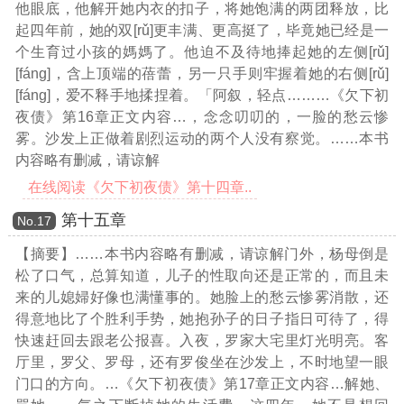
他眼底，他解开她内衣的扣子，将她饱满的两团释放，比
起四年前，她的双[rǔ]更丰满、更高挺了，毕竟她已经是一
个生育过小孩的媽媽了。他迫不及待地捧起她的左侧[rǔ]
[fáng]，含上顶端的蓓蕾，另一只手则牢握着她的右侧[rǔ]
[fáng]，爱不释手地揉捏着。「阿叙，轻点……
…《欠下初
夜债》第16章正文内容…
，念念叨叨的，一脸的愁云惨
雾。沙发上正做着剧烈运动的两个人没有察觉。……本书
内容略有删减，请谅解
在线阅读《欠下初夜债》第十四章..
第十五章
Νο.17
【摘要】……本书内容略有删减，请谅解门外，杨母倒是
松了口气，总算知道，儿子的性取向还是正常的，而且未
来的儿媳婦好像也满懂事的。她脸上的愁云惨雾消散，还
得意地比了个胜利手势，她抱孙子的日子指日可待了，得
快速赶回去跟老公报喜。入夜，罗家大宅里灯光明亮。客
厅里，罗父、罗母，还有罗俊坐在沙发上，不时地望一眼
门口的方向。
…《欠下初夜债》第17章正文内容…
解她、