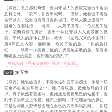
【摘要】袁月感到奇怪，因为守城人的反应完全出乎她的
意料之外。「凌爷，你要出城吗」「没错」他看也不看这
名守城人，迳自拖着袁月走向城门。守城人脸上流着汗，
困难的吞咽唾液，「请问……人死了没有」「你只想问这
个」凌断魂停住脚步，露出一抹让守城人头皮发麻的微
笑。守城人的身体在颤抖，就快
…《恶魂买来的小圆月》
第4章正文内容…
涌而至，热烫了她的脸。「你的脸好
红……」噙着一抹笑容，他的手抚着她柔嫩的脸。望着凌
断魂脸上的笑意，袁月倏的心跳乱了。
在线阅读《恶魂买来的小圆月》第四章..
第五章
Νο.5
【摘要】她皱起眉头，不喜欢这种脱序的感觉，像是一切
完全不在她的掌控之中。她抿着双唇，把他放肆的手打
掉。身子虽然有些虚弱，但她还是摇摇慾坠的站起来，走
到干净的草皮上休息。她闭上眼睛，不想理会他的存在，
可是他却像只蜜蜂般围绕在自己的四周嗡嗡乱叫。「你还
没回答我的问题，是心虚还是害羞看来你的脸皮相当