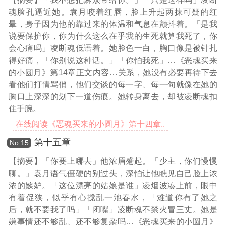
魂脸孔逼近她。袁月咬着红唇，脸上升起两抹可疑的红
晕，身子因为他的靠过来的体温和气息在颤抖着。「是我
说要保护你，你为什么这么在乎我的生死就算我死了，你
会心痛吗」凌断魂低语着。她脸色一白，胸口像是被针扎
得好痛，「你别说这种话。」「你怕我死」
…《恶魂买来
的小圆月》第14章正文内容…
关系，她没有必要再待下去
看他们打情骂俏，他们交谈的每一字、每一句就像在她的
胸口上深深的划下一道伤痕。她转身离去，却被凌断魂扣
住手腕。
在线阅读《恶魂买来的小圆月》第十四章..
第十五章
Νο.15
【摘要】「你要上哪去」他浓眉蹙起。「少主，你们慢慢
聊。」袁月语气僵硬的别过头，深怕让他瞧见自己脸上浓
浓的嫉妒。「这位漂亮的姑娘是谁」凌烟波凑上前，眼中
有着促狭，似乎有心搅乱一池春水，「难道你有了她之
后，就不要我了吗」「闭嘴」凌断魂不禁火冒三丈。她是
嫌事情还不够乱、还不够复杂吗
…《恶魂买来的小圆月》