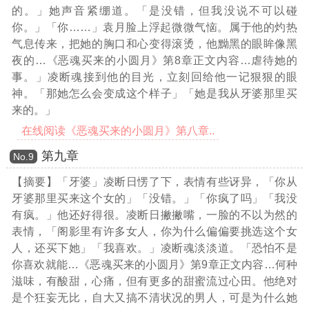
的。」她声音紧绷道。「是没错，但我没说不可以碰
你。」「你……」袁月脸上浮起微微气恼。属于他的灼热
气息传来，把她的胸口和心变得滚烫，他黝黑的眼眸像黑
夜的
…《恶魂买来的小圆月》第8章正文内容…
虐待她的
事。」凌断魂接到他的目光，立刻回给他一记狠狠的眼
神。「那她怎么会变成这个样子」「她是我从牙婆那里买
来的。」
在线阅读《恶魂买来的小圆月》第八章..
第九章
Νο.9
【摘要】「牙婆」凌断日愣了下，表情有些讶异，「你从
牙婆那里买来这个女的」「没错。」「你疯了吗」「我没
有疯。」他还好得很。凌断日撇撇嘴，一脸的不以为然的
表情，「阁影里有许多女人，你为什么偏偏要挑选这个女
人，还买下她」「我喜欢。」凌断魂淡淡道。「恐怕不是
你喜欢就能
…《恶魂买来的小圆月》第9章正文内容…
何种
滋味，有酸甜，心痛，但有更多的甜蜜流过心田。他绝对
是个狂妄无比，自大又搞不清状况的男人，可是为什么她