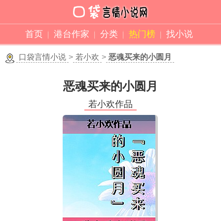
首页
港台作家
分类
热门榜
找小说
口袋言情小说
>
若小欢
>
恶魂买来的小圆月
恶魂买来的小圆月
若小欢作品