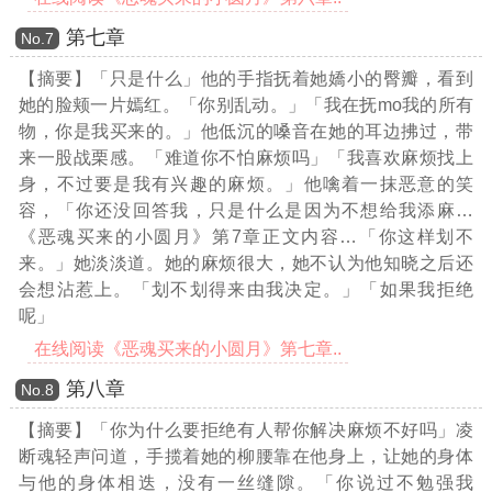
第七章
Νο.7
【摘要】「只是什么」他的手指抚着她嬌小的臀瓣，看到
她的脸颊一片嫣红。「你别乱动。」「我在抚mo我的所有
物，你是我买来的。」他低沉的嗓音在她的耳边拂过，带
来一股战栗感。「难道你不怕麻烦吗」「我喜欢麻烦找上
身，不过要是我有兴趣的麻烦。」他噙着一抹恶意的笑
容，「你还没回答我，只是什么是因为不想给我添麻
…
《恶魂买来的小圆月》第7章正文内容…
「你这样划不
来。」她淡淡道。她的麻烦很大，她不认为他知晓之后还
会想沾惹上。「划不划得来由我决定。」「如果我拒绝
呢」
在线阅读《恶魂买来的小圆月》第七章..
第八章
Νο.8
【摘要】「你为什么要拒绝有人帮你解决麻烦不好吗」凌
断魂轻声问道，手揽着她的柳腰靠在他身上，让她的身体
与他的身体相迭，没有一丝缝隙。「你说过不勉强我