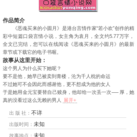
作品简介
《恶魂买来的小圆月》是港台言情作家“若小欢”创作的精
彩中短篇口袋言情小说，女主角为袁月，全文约5.77万字，
全文已完结，您可以在线阅读《恶魂买来的小圆月》的最新
章节或下载它的电子书喔。
故事从这里开始：
这个男人为什么买下她呢？
要不是他，她早已被卖到青楼，沦为千人枕的命运
不过她可不会因此而感谢他，更不想成为他的女人
于是她用金元宝要替自己赎身，他却给一次丢一次── 厚，她
真的没看过这么无赖的男人
展开+
不详
出 版 社：
未知
出版时间：
未知
故事地点：