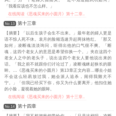
「我看应该也不怎么样。」
在线阅读《恶魂买来的小圆月》第十二章..
第十三章
Νο.13
【摘要】「以后生孩子会生不出来。」最年老的婦人更是
语不惊人死不休。袁月的脸颊迅速升起两抹艳红。「那又
如何」凌断魂淡淡询问，听得出他的口气很不爽。「断
魂，这四个老女人的意思是希望你换一个。」夹在这四个
老女人之中的老头子，说出这四个老女人要他说出来的
话。「我之前不就跟你们讨论过了」凌断魂眯起狭长的眼
眸。
…《恶魂买来的小圆月》第13章正文内容…
哪去小姐
不会这么轻易放过我，她会派人追杀，闹得我雞犬不
宁。」「但我已经买下你，你又为什么要离开」他扣住她
的小脸，凝视着她的眼眸。
在线阅读《恶魂买来的小圆月》第十三章..
第十四章
Νο.14
【摘要】「我不想把麻烦带给你。」「只是这样吗」凌断