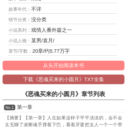
不详
故事年代：
没分类
情节分类：
戏情人番外篇之一
小说系列：
某男/袁月/
小说人物：
20章/约5.77万字
章节/字数：
从头开始阅读本书
下载《恶魂买来的小圆月》TXT全集
《恶魂买来的小圆月》章节列表
第一章
Νο.1
【摘要】【第一章】人生如果这样子平平淡淡的，会不会
太无聊了凌断魂手撑着下巴，看着牙婆把女人一个一个带