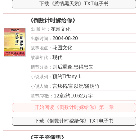
下载《惹情黑天鹅》TXT电子书
《倒数计时嫁给你》
花园文化
出 版 社：
2004-08-20
出版时间：
花园文化
故事地点：
现代
故事年代：
别后重逢,患得患失
情节分类：
预约Tiffany 1
小说系列：
言炫拓/宣以沅/潘玥竹
小说人物：
12章/约10.62万字
章节/字数：
开始阅读《倒数计时嫁给你》第一章
下载《倒数计时嫁给你》TXT电子书
《王子变痞男》