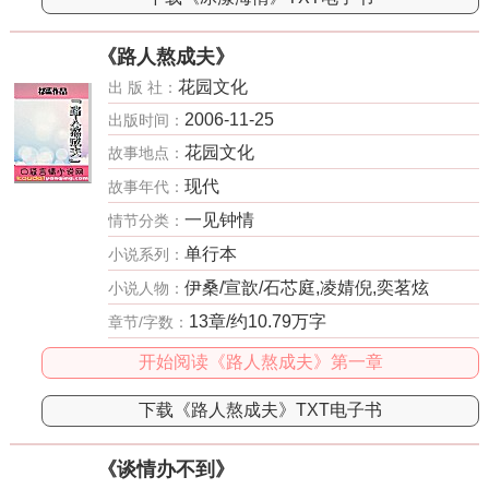
《路人熬成夫》
花园文化
出 版 社：
2006-11-25
出版时间：
花园文化
故事地点：
现代
故事年代：
一见钟情
情节分类：
单行本
小说系列：
伊桑/宣歆/石芯庭,凌婧倪,奕茗炫
小说人物：
13章/约10.79万字
章节/字数：
开始阅读《路人熬成夫》第一章
下载《路人熬成夫》TXT电子书
《谈情办不到》