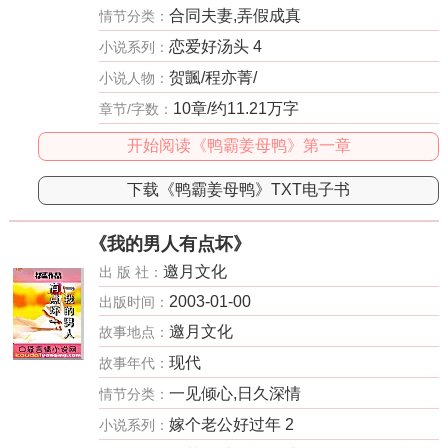
合同夫妻,弄假成真
情节分类：
恋爱好汤头 4
小说系列：
贺颽/程亦菁/
小说人物：
10章/约11.21万字
章节/字数：
开始阅读《鸭霸姜母鸭》第一章
下载《鸭霸姜母鸭》TXT电子书
《我的男人有点坏》
邀月文化
出 版 社：
2003-01-00
出版时间：
邀月文化
故事地点：
现代
故事年代：
一见倾心,日久深情
情节分类：
嫁个老公好过年 2
小说系列：