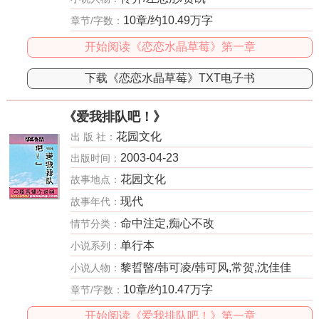
10章/约10.49万字
章节/字数：
开始阅读《恋恋水晶草莓》第一章
下载《恋恋水晶草莓》TXT电子书
《爱我排队吧！》
花园文化
出 版 社：
2003-04-23
出版时间：
花园文化
故事地点：
现代
故事年代：
命中注定,痴心不改
情节分类：
单行本
小说系列：
黎晢暋/韩可凌/韩可风,常贺,沈佳佳
小说人物：
10章/约10.47万字
章节/字数：
开始阅读《爱我排队吧！》第一章