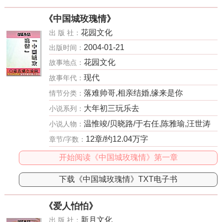
《中国城玫瑰情》
花园文化
出 版 社：
2004-01-21
出版时间：
花园文化
故事地点：
现代
故事年代：
落难帅哥,相亲结婚,缘来是你
情节分类：
大年初三玩乐去
小说系列：
温惟竣/贝晓路/于右任,陈雅瑜,汪世涛
小说人物：
12章/约12.04万字
章节/字数：
开始阅读《中国城玫瑰情》第一章
下载《中国城玫瑰情》TXT电子书
《爱人怕怕》
新月文化
出 版 社：