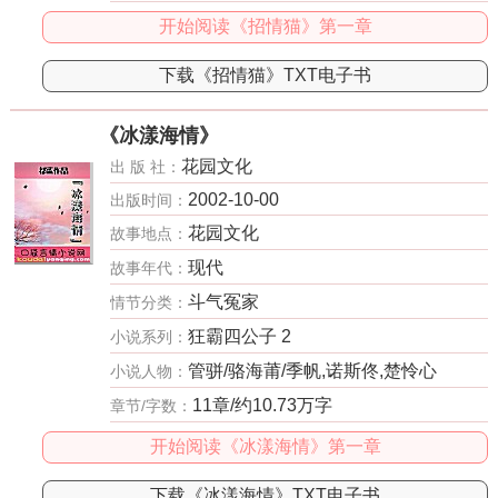
开始阅读《招情猫》第一章
下载《招情猫》TXT电子书
《冰漾海情》
花园文化
出 版 社：
2002-10-00
出版时间：
花园文化
故事地点：
现代
故事年代：
斗气冤家
情节分类：
狂霸四公子 2
小说系列：
管骈/骆海莆/季帆,诺斯佟,楚怜心
小说人物：
11章/约10.73万字
章节/字数：
开始阅读《冰漾海情》第一章
下载《冰漾海情》TXT电子书