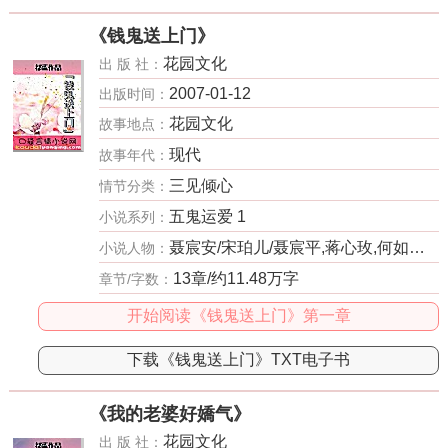
《钱鬼送上门》
花园文化
出 版 社：
2007-01-12
出版时间：
花园文化
故事地点：
现代
故事年代：
三见倾心
情节分类：
五鬼运爱 1
小说系列：
聂宸安/宋珀儿/聂宸平,蒋心玫,何如云,宋正远,江淑惠,杜子辛
小说人物：
13章/约11.48万字
章节/字数：
开始阅读《钱鬼送上门》第一章
下载《钱鬼送上门》TXT电子书
《我的老婆好嬌气》
花园文化
出 版 社：