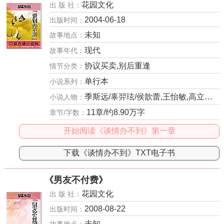
花园文化
出 版 社：
2004-06-18
出版时间：
未知
故事地点：
现代
故事年代：
协议买卖,别后重逢
情节分类：
单行本
小说系列：
季斯远/辜羿玹/侯歆蕾,王怡敏,高立颖,江海伦
小说人物：
11章/约8.90万字
章节/字数：
开始阅读《谈情办不到》第一章
下载《谈情办不到》TXT电子书
《男友不付费》
花园文化
出 版 社：
2008-08-22
出版时间：
未知
故事地点：