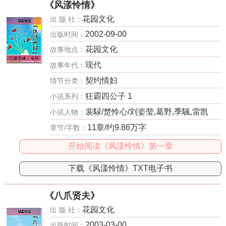
《风漾怜情》
花园文化
出 版 社：
2002-09-00
出版时间：
花园文化
故事地点：
现代
故事年代：
契约情妇
情节分类：
狂霸四公子 1
小说系列：
裴騄/楚怜心/刘姿莹,葛野,季颿,雷凯
小说人物：
11章/约9.86万字
章节/字数：
开始阅读《风漾怜情》第一章
下载《风漾怜情》TXT电子书
《八爪贤夫》
花园文化
出 版 社：
2003-03-00
出版时间：