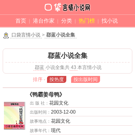
首页
港台作家
分类
热门榜
找小说
口袋言情小说
>
鄀蓝小说全集
鄀蓝小说全集
鄀蓝
小说全集共
43
本言情小说
排序 -
按热度
按出版时间
《鸭霸姜母鸭》
花园文化
出 版 社：
2003-12-00
出版时间：
花园文化
故事地点：
现代
故事年代：