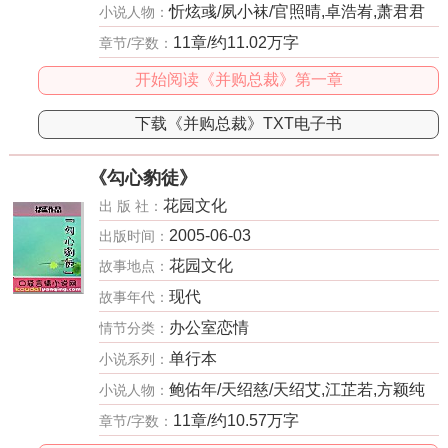
忻炫彧/夙小袜/官照晴,卓浩峟,萧君君
小说人物：
11章/约11.02万字
章节/字数：
开始阅读《并购总裁》第一章
下载《并购总裁》TXT电子书
《勾心豹徒》
花园文化
出 版 社：
2005-06-03
出版时间：
花园文化
故事地点：
现代
故事年代：
办公室恋情
情节分类：
单行本
小说系列：
鲍佑年/天绍慈/天绍艾,江芷若,方颖纯
小说人物：
11章/约10.57万字
章节/字数：