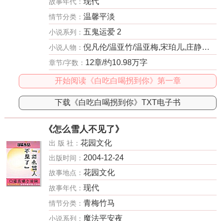
现代
故事年代：
温馨平淡
情节分类：
五鬼运爱 2
小说系列：
倪凡伦/温亚竹/温亚梅,宋珀儿,庄静雅,杜璇伊
小说人物：
12章/约10.98万字
章节/字数：
开始阅读《白吃白喝拐到你》第一章
下载《白吃白喝拐到你》TXT电子书
《怎么雪人不见了》
花园文化
出 版 社：
2004-12-24
出版时间：
花园文化
故事地点：
现代
故事年代：
青梅竹马
情节分类：
魔法平安夜
小说系列：