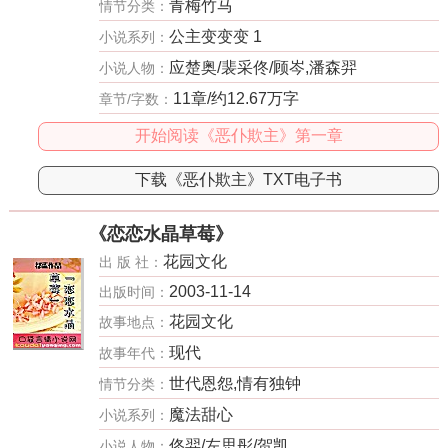
青梅竹马
情节分类：
公主变变变 1
小说系列：
应楚奥/裴采佟/顾岑,潘森羿
小说人物：
11章/约12.67万字
章节/字数：
开始阅读《恶仆欺主》第一章
下载《恶仆欺主》TXT电子书
《恋恋水晶草莓》
花园文化
出 版 社：
2003-11-14
出版时间：
花园文化
故事地点：
现代
故事年代：
世代恩怨,情有独钟
情节分类：
魔法甜心
小说系列：
佟羿/左思彤/贺凯
小说人物：