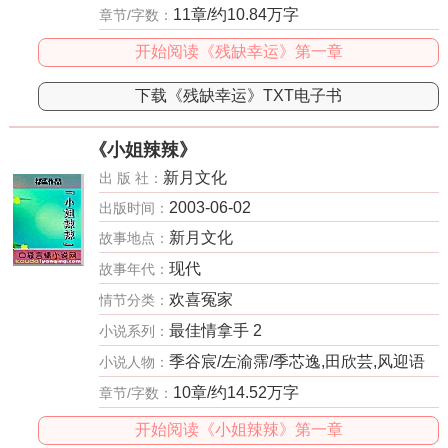
11章/约10.84万字
章节/字数：
开始阅读《残缺幸运》第一章
下载《残缺幸运》TXT电子书
《小姐辣辣》
新月文化
出 版 社：
2003-06-02
出版时间：
新月文化
故事地点：
现代
故事年代：
欢喜冤家
情节分类：
最佳情拿手 2
小说系列：
季谷宸/左渝霈/季芯逸,田欣芸,风迎语
小说人物：
10章/约14.52万字
章节/字数：
开始阅读《小姐辣辣》第一章