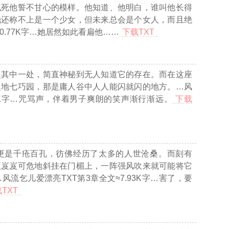
气死他誓不甘心的模样。他知道、他明白，谁叫他长得
她还称不上是一个少女，但未来总会是个女人，而且绝
.77K字…
她居然如此看扁他……
下载TXT
是其中一处，简直神秘到无人知道它的存在。而在这座
之地七巧园，那是庸人谷中人人能闪就闪的地方。
…风
K字…
咒骂声，伴着男子爽朗的笑声渐行渐远。
下载
更是千疮百孔，彷佛经历了太多的人世沧桑。而刻有
正岌岌可危地斜挂在门楣上，一阵强风吹来就可能将它
…风流乞儿爱漂亮TXT第3章全文≈7.93K字…
害了，要
TXT