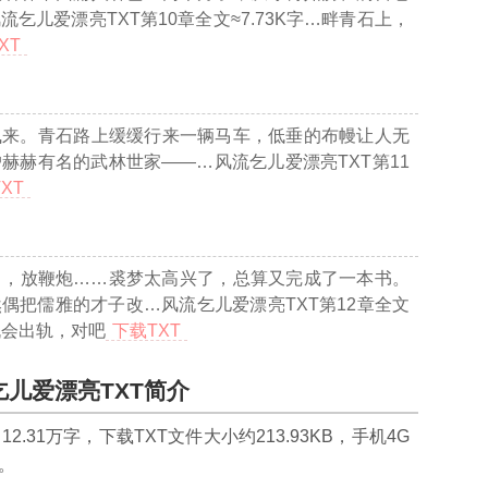
流乞儿爱漂亮TXT第10章全文≈7.73K字…
畔青石上，
XT
飞来。青石路上缓缓行来一辆马车，低垂的布幔让人无
户赫赫有名的武林世家——
…风流乞儿爱漂亮TXT第11
XT
了，放鞭炮……裘梦太高兴了，总算又完成了一本书。
然偶把儒雅的才子改
…风流乞儿爱漂亮TXT第12章全文
机会出轨，对吧
下载TXT
乞儿爱漂亮TXT简介
约
12.31万
字，下载TXT文件大小约
213.93
KB，手机4G
。