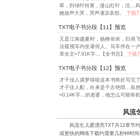
翠，到绿叶转黄，漫山红叶，沈
…风
她放声大哭，哭声凄凉哀怨。
下载T
TXT电子书分段【11】预览
又是江南盛夏时，杨柳依依，归燕
法窥视车内坐著何人。马车停在一
章全文≈7.91K字…
【全书完】
下载T
TXT电子书分段【12】预览
才子佳人裘梦嘻嘻这本书终於写完
才子佳人配，向来是千古绝唱，虽
≈0.14K字…
的老婆，他怎么可能有
风流
风流乞儿爱漂亮TXT共
12
章节
或更快的网络下载约需要几秒钟时间