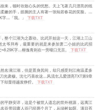
风徐来，顿时吹散心头的忧愁。天上飞著几只漂亮的纸
细柔嫩的手，皓腕的主人有著一张灿若春花的笑脸。
…
4K字…
「我。」
下载TXT
赛，整个江湖为之轰动。比武开始这一天，江湖上三山
老太爷拜寿，最重要的就是来参加萧二小姐的比武招
8.29K字…
柳逸青则在一旁哑口无言。
下载TXT
虽然名满江湖，但是置身其间，却只感受到江南温柔多
刀光肃穆。沈七巧喜欢这
…风流乞儿爱漂亮TXT第9章
耀下却显得越发狰狞。
下载TXT
样的平静安详，这是个被世人遗忘的世外桃源，远离江
无名谷带回庸人谷已经两个月了，从绿树如荫、满目苍