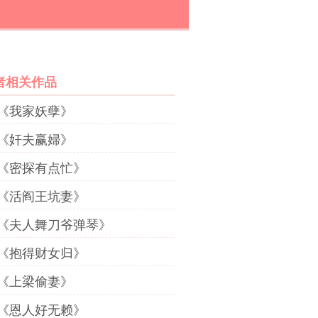
者相关作品
《我家妖孽》
《奸夫赢婦》
《密探有点忙》
《活阎王坑妻》
《夫人舞刀爷弹琴》
《抱得财女归》
《上梁偷妻》
《恩人好无赖》