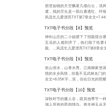
碧澄如镜的天空飘著几缕白云，清
鸢，线的尽头是一双白裏透红、纤
风流乞儿爱漂亮TXT第7章全文≈7.4
TXT电子书分段【8】预览
神剑山庄的二小姐摆下了招親擂台
五岳的人都到齐了，他们除了给萧
親。
…风流乞儿爱漂亮TXT第8章全文≈
TXT电子书分段【9】预览
依山傍水，山青水秀。江南柳家堡
情的水乡风情，丝毫不见武林名门的
全文≈8.05K字…
笑，但在日光的照
TXT电子书分段【10】预览
深秋时节的庸人谷，跟其他季节一
湖上所有的恩怨情仇。将丰神玉从