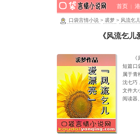
首页
口袋言情小说
>
裘梦
>
风流乞
《风流乞儿
《
短篇口
属于青
沈七巧
文件大
阅读器