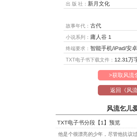
新月文化
出 版 社：
古代
故事年代：
庸人谷 1
小说系列：
智能手机/iPad/安卓平板/电子阅读器/MP4
终端要求：
12.31
万
TXT电子书下载文件：
>获取风流
返回《风
风流乞儿爱
TXT电子书分段【1】预览
他是个很漂亮的少年，尽管他抗议