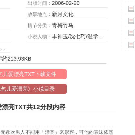
2006-02-20
出版时间：
新月文化
故事地点：
青梅竹马
情节分类：
丰神玉/沈七巧/温学尔,上官聪
小说人物：
等
字约
213.93
KB
乞儿爱漂亮TXT下载文件
流乞儿爱漂亮》小说目录
漂亮TXT共12分段内容
过无数次男人不能用「漂亮」来形容，可他的表妹依然