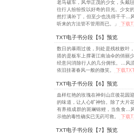
老马破车，风华正茂的少女，头戴
往行人纷纷投以好奇的目光。少女
然打满补丁，但至少也洗得干干
…风
听来的方法管不管用而已。」
下载T
TXT电子书分段【5】预览
数日的暴雨过後，到处是残枝败叶
搭的是板车上撑著江南油伞的俏丽
经意问消除行人的几分倜怅。
…风流
依旧挂著春风一般的微笑。
下载TX
TXT电子书分段【6】预览
血样红艳的玫瑰在神剑山庄後花园
的味道，让人心旷神怡。除了大片
有养殖成群的斑斓锦鲤，当鱼食
…风
示他的毒性确实已无葯可救。
下载T
TXT电子书分段【7】预览