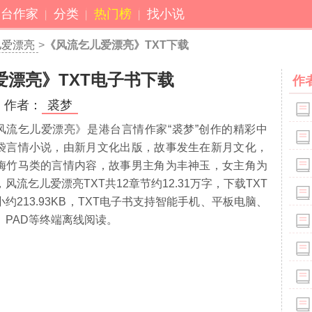
港台作家
分类
热门榜
找小说
儿爱漂亮
>
《风流乞儿爱漂亮》TXT下载
爱漂亮》TXT电子书下载
作
作者：
裘梦
风流乞儿爱漂亮》是港台言情作家“裘梦”创作的精彩中
袋言情小说，由新月文化出版，故事发生在新月文化，
梅竹马类的言情内容，故事男主角为丰神玉，女主角为
，风流乞儿爱漂亮TXT共
12
章节约
12.31万
字，下载TXT
小约
213.93
KB，TXT电子书支持智能手机、平板电脑、
、PAD等终端离线阅读。