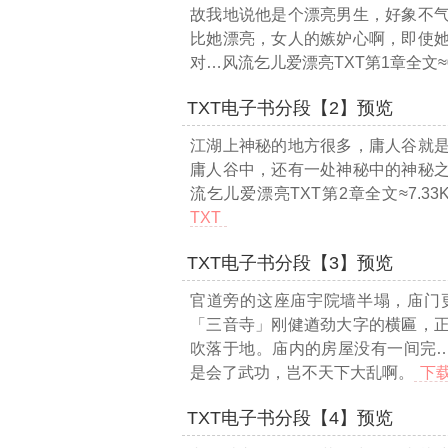
故我地说他是个漂亮男生，好象不
比她漂亮，女人的嫉妒心啊，即使
对
…风流乞儿爱漂亮TXT第1章全文≈0
TXT电子书分段【2】预览
江湖上神秘的地方很多，庸人谷就
庸人谷中，还有一处神秘中的神秘
流乞儿爱漂亮TXT第2章全文≈7.33
TXT
TXT电子书分段【3】预览
官道旁的这座庙宇院墙半塌，庙门
「三音寺」刚健遒劲大字的横匾，
吹落于地。庙内的房屋没有一间完
是会了武功，岂不天下大乱啊。
下载
TXT电子书分段【4】预览