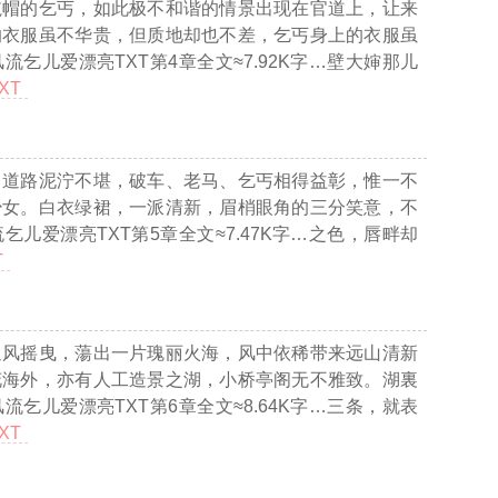
毡帽的乞丐，如此极不和谐的情景出现在官道上，让来
的衣服虽不华贵，但质地却也不差，乞丐身上的衣服虽
流乞儿爱漂亮TXT第4章全文≈7.92K字…
壁大婶那儿
XT
，道路泥泞不堪，破车、老马、乞丐相得益彰，惟一不
少女。白衣绿裙，一派清新，眉梢眼角的三分笑意，不
乞儿爱漂亮TXT第5章全文≈7.47K字…
之色，唇畔却
T
迎风摇曳，蕩出一片瑰丽火海，风中依稀带来远山清新
花海外，亦有人工造景之湖，小桥亭阁无不雅致。湖裏
流乞儿爱漂亮TXT第6章全文≈8.64K字…
三条，就表
XT