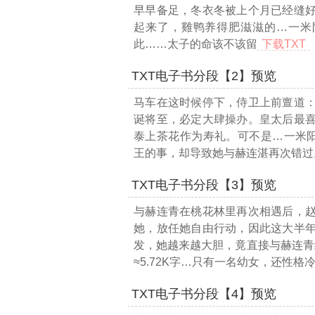
早早备足，冬衣冬被上个月已经缝
起来了，雞鸭养得肥滋滋的
…一米阳
此……太子的命该不该留
下载TXT
TXT电子书分段【2】预览
马车在这时候停下，侍卫上前亶道
诞将至，必定大肆操办。皇太后最
泰上茶花作为寿礼。可不是
…一米阳
王的事，却导致她与赫连湛再次错过
TXT电子书分段【3】预览
与赫连青在桃花林里再次相遇后，
她，放任她自由行动，因此这大半
发，她越来越大胆，竟直接与赫连青
≈5.72K字…
只有一名幼女，还性格
TXT电子书分段【4】预览