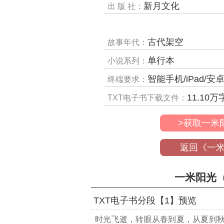
新月文化
出 版 社：
古代架空
故事年代：
单行本
小说系列：
智能手机/iPad/安卓平板/电子阅读器/MP4
终端要求：
11.10
万
TXT电子书下载文件：
>获取一米
返回《一
一米阳光（
TXT电子书分段【1】预览
时光飞逝，转眼从春到夏，从夏到