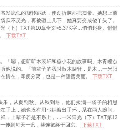
王爷发疯似的旋转跳跃，使劲折腾那把扫帚。她想上前
脑袋瓜不灵光，再被砸上几下，她真要变成傻丫头了。
光（下）TXT第10章全文≈5.37K字…
悄悄起身、悄悄
。
下载TXT
地。「嗯，想听听木裴轩和穆小花的故事吗」木青瞳点
想听他说的。「前辈子的我叫做木裴轩，是木
…一米阳
…
在情在，即便分离，也是一种甜蜜美丽。
下载TXT
快乐，从夏到秋、从秋到冬，他们捡满一袋子的相思
挂在手上，她也没有用弓织编出手环，系在两人腕间。
不祥，上辈子若是不系上，
…一米阳光（下）TXT第12
天一传到每天一讯，赫连叡终于回京。
下载TXT