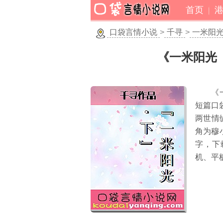
首页
口袋言情小说
>
千寻
>
一米阳
《一米阳光
《
短篇口
两世情
角为穆
字，下
机、平