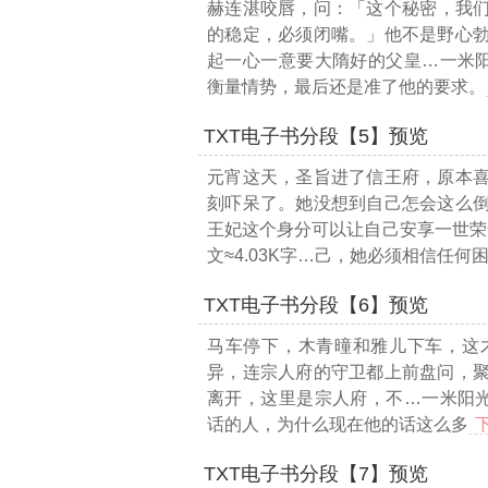
赫连湛咬唇，问：「这个秘密，我
的稳定，必须闭嘴。」他不是野心
起一心一意要大隋好的父皇
…一米阳
衡量情势，最后还是准了他的要求。
TXT电子书分段【5】预览
元宵这天，圣旨进了信王府，原本
刻吓呆了。她没想到自己怎会这么
王妃这个身分可以让自己安享一世荣
文≈4.03K字…
己，她必须相信任何
TXT电子书分段【6】预览
马车停下，木青曈和雅儿下车，这
异，连宗人府的守卫都上前盘问，
离开，这里是宗人府，不
…一米阳光
话的人，为什么现在他的话这么多
TXT电子书分段【7】预览