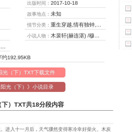
2017-10-18
出版时间：
未知
故事地点：
重生穿越,情有独钟,两世情缘
情节分类：
木裴轩(赫连湛) /穆小花(木青瞳)/
小说人物：
等
字约
192.95
KB
阳光（下）TXT下载文件
米阳光（下）》小说目录
下）TXT共18分段内容
秋。进入十一月后，天气骤然变得寒冷幸好柴火、木炭