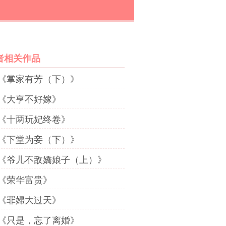
者相关作品
《掌家有芳（下）》
《大亨不好嫁》
《十两玩妃终卷》
《下堂为妾（下）》
《爷儿不敌嬌娘子（上）》
《荣华富贵》
《罪婦大过天》
《只是，忘了离婚》