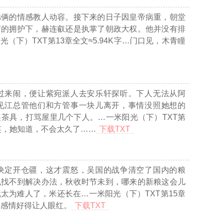
弟俩的情感教人动容。接下来的日子因皇帝病重，朝堂
官的拥护下，赫连叡还是执掌了朝政大权。他并没有排
光（下）TXT第13章全文≈5.94K字…
门口见，木青瞳
过来闹，便让紫宛派人去安乐轩探听。下人无法从阿
见江总管他们和方管事一块儿离开，事情没照她想的
粢茶具，打骂屋里几个下人。
…一米阳光（下）TXT第
笑，她知道，不会太久了……
下载TXT
决定开仓疆，这才震怒，吴国的战争清空了国内的粮
也找不到解决办法，秋收时节未到，哪来的新粮这会儿
就太为难人了，米还长在
…一米阳光（下）TXT第15章
，感情好得让人眼红。
下载TXT