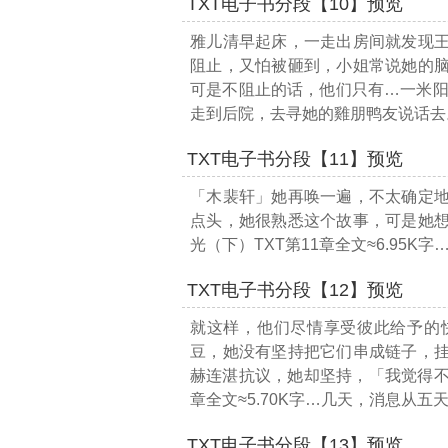
TXT电子书分段【10】预览
雅儿清早起床，一走出房间就发现
阻止，又怕被砸到，小姐常说她的
可是不阻止的话，他们只有
…一米阳
走到后院，去寻她的雞朋鸭友说话去
TXT电子书分段【11】预览
「木裴轩」她再唤一遍，不太确定
点头，她很熟悉这个故事，可是她
光（下）TXT第11章全文≈6.95K字
TXT电子书分段【12】预览
就这样，他们尽情享受彼此给予的
豆，她没有坚持把它们串成链子，
赫连湛抗议，她却坚持，「我觉得
章全文≈5.70K字…
几天，消息从五
TXT电子书分段【13】预览