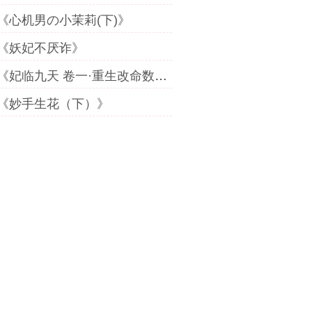
《心机男の小茉莉(下)》
《妖妃不厌诈》
《妃临九天 卷一·重生改命数（上）》
《妙手生花（下）》