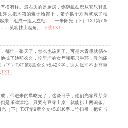
是有模有样。最右边的是厨房，锅碗瓢盆都从安乐轩拿
用斧头把木箱的盖子给卸下，箱子换个方向就成了柜
起来，组成一组大立柜。
…一米阳光（下）TXT第7章
身……笑容挂上嘴角。
下载TXT
床，都忙一整天了，怎么也该累了。可是木青瞳就躺在
，他找了她那么久，坟里埋的女尸和那只手环，教他痛
（下）TXT第8章全文≈5.42K字…
这人似乎不太尊重
TXT
收成，带进来的早吃光了，这些日子，他们光靠豆芽菜
湛倒是乐津津地，只要有豆芽上桌，就能扒上两碗饭。
光（下）TXT第9章全文≈5.61K字…
竹扫帚，把它当