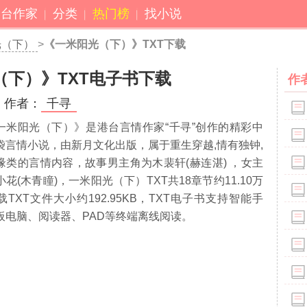
港台作家
分类
热门榜
找小说
光（下）
>
《一米阳光（下）》TXT下载
（下）》TXT电子书下载
作
作者：
千寻
一米阳光（下）》是港台言情作家“千寻”创作的精彩中
袋言情小说，由新月文化出版，属于重生穿越,情有独钟,
缘类的言情内容，故事男主角为木裴轩(赫连湛) ，女主
小花(木青瞳)，一米阳光（下）TXT共
18
章节约
11.10万
载TXT文件大小约
192.95
KB，TXT电子书支持智能手
板电脑、阅读器、PAD等终端离线阅读。