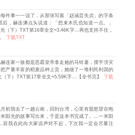
的每件事一一说了，从那张写着「赵涵芸失贞」的字条
话后，赫连渊点头说道：「想来木氏也知道一点。」
光（下）TXT第16章全文≈3.46K字…
再也支持不住，
。
下载TXT
说赫连家一族都是恶霸皇帝拿走她的马铃薯，摆平涝灾
还把产量丰富的稻麦品种上贡，她做了一堆利民利国的
（下）TXT第17章全文≈5.59K字…
【全书完】
下载
七月初我去了一趟云南，回到台湾，心里有股慾望在咆
一米阳光的故事写出来，于是这本书完成了。
…一米阳
…
容我在此向大家说声对不起，下次我一定会尽量注