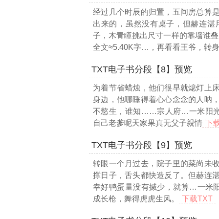
经过几个时辰的归置，五间房总算
出来的，虽然没有桌子，但赫连湛
子，木青瞳挑出尺寸一样的靠墙谁叠
全文≈5.40K字…
，再看看王爷，转
TXT电子书分段【8】预览
为着节省蜡烛，他们很早就熄灯上
身边，他哪睡得着心心念念的人呐
不慾生，谁知……宗人府
…一米阳光
自己老爹呢天家果真无父子親情
下载
TXT电子书分段【9】预览
转眼一个月过去，院子里的菜尚未
撑日子，舌头都快造反了。但赫连
幸好鸭蛋量没有搣少，就算
…一米阳
成长枪，舞得虎虎生风。
下载TXT