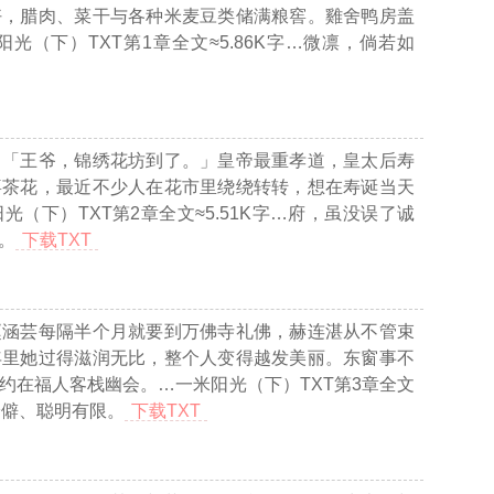
好，腊肉、菜干与各种米麦豆类储满粮窖。雞舍鸭房盖
光（下）TXT第1章全文≈5.86K字…
微凛，倘若如
：「王爷，锦绣花坊到了。」皇帝最重孝道，皇太后寿
喜茶花，最近不少人在花市里绕绕转转，想在寿诞当天
光（下）TXT第2章全文≈5.51K字…
府，虽没误了诚
。
下载TXT
赵涵芸每隔半个月就要到万佛寺礼佛，赫连湛从不管束
年里她过得滋润无比，整个人变得越发美丽。东窗事不
约在福人客栈幽会。
…一米阳光（下）TXT第3章全文
冷僻、聪明有限。
下载TXT