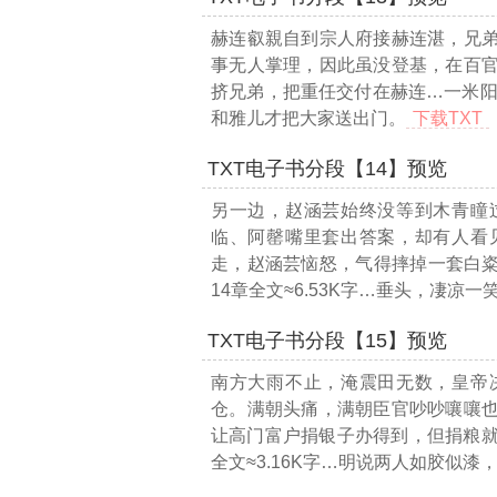
赫连叡親自到宗人府接赫连湛，兄
事无人掌理，因此虽没登基，在百
挤兄弟，把重任交付在赫连
…一米阳
和雅儿才把大家送出门。
下载TXT
TXT电子书分段【14】预览
另一边，赵涵芸始终没等到木青瞳
临、阿罄嘴里套出答案，却有人看
走，赵涵芸恼怒，气得摔掉一套白
14章全文≈6.53K字…
垂头，凄凉一
TXT电子书分段【15】预览
南方大雨不止，淹震田无数，皇帝
仓。满朝头痛，满朝臣官吵吵嚷嚷
让高门富户捐银子办得到，但捐粮
全文≈3.16K字…
明说两人如胶似漆