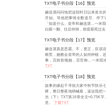
TXT电子书分段【16】预览
赫连湛闷闷地把这段时日以来发生
开始。等他把事情全数道尽、停下
「知道什么」皇帝和赫连湛
…一米阳
白眼一翻、往后仰倒，彻底晕死过去
TXT电子书分段【17】预览
赫连湛真是恶霸。不，更正，应该
粮荒，她教会皇帝的人如何种植，
事，百姓歌颂她，百官称
…一米阳光
TXT
TXT电子书分段【18】预览
故事的缘起千寻祝大家中秋节快乐
哮，整日整夜地呐喊着，逼迫我把
光（下）TXT第18章全文≈0.75K字
意。
下载TXT