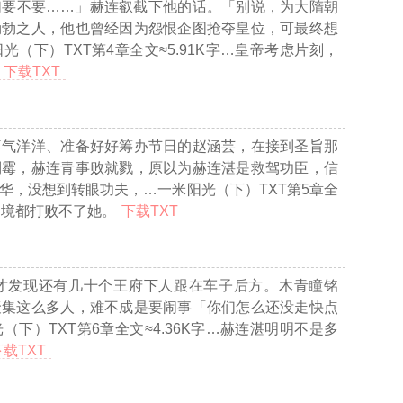
们要不要……」赫连叡截下他的话。「别说，为大隋朝
勃勃之人，他也曾经因为怨恨企图抢夺皇位，可最终想
光（下）TXT第4章全文≈5.91K字…
皇帝考虑片刻，
下载TXT
喜气洋洋、准备好好筹办节日的赵涵芸，在接到圣旨那
倒霉，赫连青事败就戮，原以为赫连湛是救驾功臣，信
华，没想到转眼功夫，
…一米阳光（下）TXT第5章全
困境都打败不了她。
下载TXT
才发现还有几十个王府下人跟在车子后方。木青瞳铭
聚集这么多人，难不成是要闹事「你们怎么还没走快点
（下）TXT第6章全文≈4.36K字…
赫连湛明明不是多
下载TXT