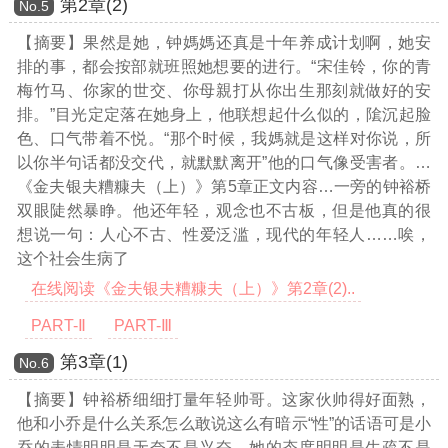
第2章(2)
Νο.5
【摘要】果然是她，钟媽媽还真是十年养成计划啊，她安
排的事，都会按部就班照她想要的进行。“宋佳铃，你的青
梅竹马、你家的世交、你母親打从你出生那刻就做好的安
排。”目光定定落在她身上，他联想起什么似的，隂沉起脸
色、口气带着不悦。“那个时候，我媽就是这样对你说，所
以你半句话都没交代，就默默离开”他的口气像受害者。
…
《金夫银夫糟糠夫（上）》第5章正文内容…
一旁的钟裕桥
双眼陡然暴睁。他还年轻，观念也不古板，但是他真的很
想说一句：人心不古、性爱泛滥，现代的年轻人……唉，
这个社会生病了
在线阅读《金夫银夫糟糠夫（上）》第2章(2)..
PART-Ⅱ
PART-Ⅲ
第3章(1)
Νο.6
【摘要】钟裕桥细细打量年轻帅哥。这家伙帅得好面熟，
他和小乔是什么关系怎么敢说这么有暗示“性”的话语可是小
乔的表情明明是无奈不是兴奋，她的态度明明是生疏不是