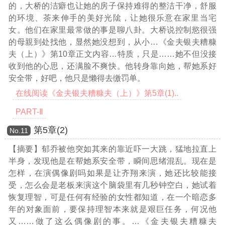
的，大桥的洁癖也让她的房子保持难得的整洁干净，舒服
的环境、茶来伸手的美好光隂，让她很乐意在家里当宅
女。他们在家里最常做的事是聊八卦。大桥说控制慾很强
的母親到处找他，显然她没想到，从小
…《金夫银夫糟糠
夫（上）》第10章正文内容…
特质，只是……她不但没接
收到他的心思，还满脸不爽快。他转身靠向她，帮她系好
安全带，好吧，他只是懒得去缴罚单。
在线阅读《金夫银夫糟糠夫（上）》第5章(1)..
PART-Ⅱ
第5章(2)
Νο.11
【摘要】郁乔被他突如其来的靠近吓一大跳，猛地拉直上
半身，发现他是在帮她系安全带，瞬间思绪混乱。现在是
怎样，在演偶像剧吗如果是让齐翔来演，她还比较能接
受，怎么会是老板来演这个脑袋里有几秒钟空白，她试着
恢复理智，可是任何有经验的女性都知道，在一个暗恋多
年的对象面前，要保持理智本来就是艰巨任务，何况他
又……做了这么偶像剧的事。
…《金夫银夫糟糠夫