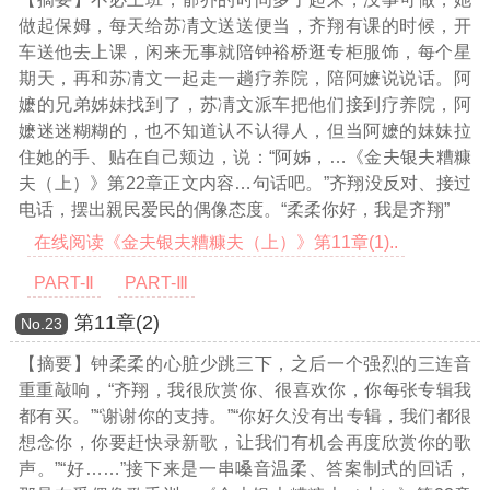
做起保姆，每天给苏凊文送送便当，齐翔有课的时候，开
车送他去上课，闲来无事就陪钟裕桥逛专柜服饰，每个星
期天，再和苏凊文一起走一趟疗养院，陪阿嬷说说话。阿
嬷的兄弟姊妹找到了，苏凊文派车把他们接到疗养院，阿
嬷迷迷糊糊的，也不知道认不认得人，但当阿嬷的妹妹拉
住她的手、贴在自己颊边，说：“阿姊，
…《金夫银夫糟糠
夫（上）》第22章正文内容…
句话吧。”齐翔没反对、接过
电话，摆出親民爱民的偶像态度。“柔柔你好，我是齐翔”
在线阅读《金夫银夫糟糠夫（上）》第11章(1)..
PART-Ⅱ
PART-Ⅲ
第11章(2)
Νο.23
【摘要】钟柔柔的心脏少跳三下，之后一个强烈的三连音
重重敲响，“齐翔，我很欣赏你、很喜欢你，你每张专辑我
都有买。”“谢谢你的支持。”“你好久没有出专辑，我们都很
想念你，你要赶快录新歌，让我们有机会再度欣赏你的歌
声。”“好……”接下来是一串嗓音温柔、答案制式的回话，