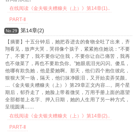
在线阅读《金夫银夫糟糠夫（上）》第14章(1)..
PART-Ⅱ
第14章(2)
Νο.29
【摘要】十五分钟后，她把吞进去的食物全吐了出来，齐
翔看见，放声大哭，哭得像个孩子，紧紧抱住她说：“不要
了、不要了，我不要你记住我，不要你让自己痛苦，我再
也不做菜了，再也不要欺负你。”她眼底泪光闪闪。傻瓜，
他哪有欺负她，他是爱她啊。那天，他们四个抱住彼此，
狠狠大哭一场，隔天，他们抹净眼泪，又开始卖弄笑颜。
…《金夫银夫糟糠夫（上）》第29章正文内容…
。两个星
期后，郁乔走了，她脸上带着微笑，万用手册上面的愿望
全部都签上名字、押入日期，她的人生用了另一种方式，
呈现圆满……
在线阅读《金夫银夫糟糠夫（上）》第14章(2)..
PART-Ⅱ