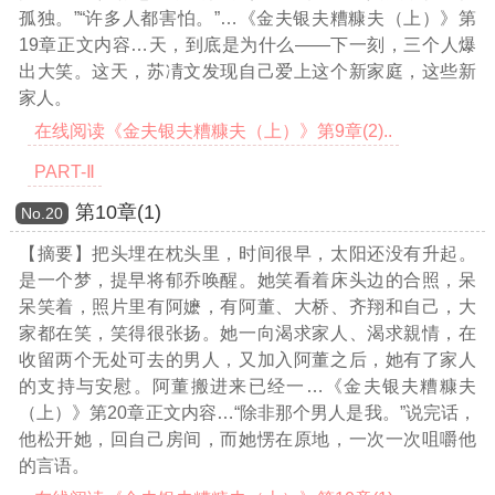
孤独。”“许多人都害怕。”
…《金夫银夫糟糠夫（上）》第
19章正文内容…
天，到底是为什么——下一刻，三个人爆
出大笑。这天，苏凊文发现自己爱上这个新家庭，这些新
家人。
在线阅读《金夫银夫糟糠夫（上）》第9章(2)..
PART-Ⅱ
第10章(1)
Νο.20
【摘要】把头埋在枕头里，时间很早，太阳还没有升起。
是一个梦，提早将郁乔唤醒。她笑看着床头边的合照，呆
呆笑着，照片里有阿嬷，有阿董、大桥、齐翔和自己，大
家都在笑，笑得很张扬。她一向渴求家人、渴求親情，在
收留两个无处可去的男人，又加入阿董之后，她有了家人
的支持与安慰。阿董搬进来已经一
…《金夫银夫糟糠夫
（上）》第20章正文内容…
“除非那个男人是我。”说完话，
他松开她，回自己房间，而她愣在原地，一次一次咀嚼他
的言语。