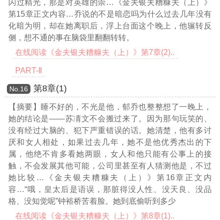
闪过精光，那是对英雄的崇
…《金夫银夫糟糠夫（上）》
第15章正文内容…
乔说的不是暗恋吗为什么过去几年没有
化暗为明，却在她离职后，浮上台面这个晚上，他辗转反
侧，想不通的事在脑袋里翻翻转转。
在线阅读《金夫银夫糟糠夫（上）》第7章(2)..
PART-Ⅱ
第8章(1)
Νο.16
【摘要】睡不好的，不光是他，郁乔也整整想了一晚上，
她的结论是——苏凊文不会搬过来了。因为那句玩笑的、
没有经过大脑的、犯下严重错误的话。她清楚，他有多讨
厌和女人相处，如果过去几年，她不是他优秀杰出的下
属，他绝不肯多看她两眼，女人和他只能有公事上的接
触，不会发展其他可能，公司里甚至有人猜测他是，不过
她比较
…《金夫银夫糟糠夫（上）》第16章正文内
容…
“哦，皇太后是语误，那脏得没人性、没天良、没品
格、没知觉呢”钟裕桥苦着脸。她到底偷听到多少
在线阅读《金夫银夫糟糠夫（上）》第8章(1)..