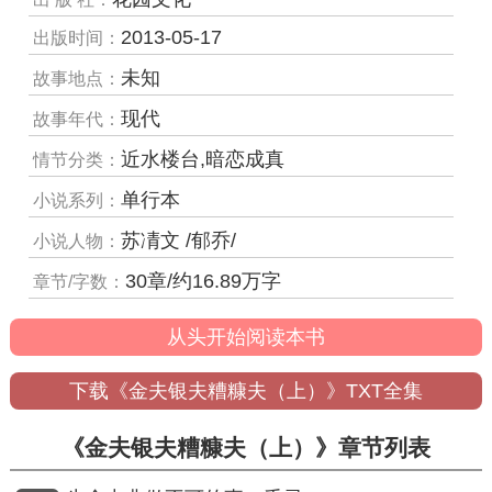
2013-05-17
出版时间：
未知
故事地点：
现代
故事年代：
近水楼台,暗恋成真
情节分类：
单行本
小说系列：
苏凊文 /郁乔/
小说人物：
30章/约16.89万字
章节/字数：
从头开始阅读本书
下载《金夫银夫糟糠夫（上）》TXT全集
《金夫银夫糟糠夫（上）》章节列表