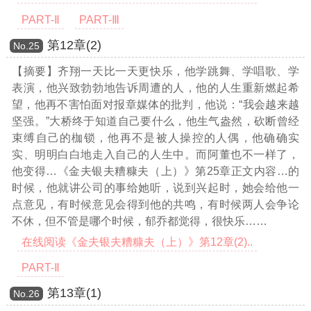
PART-Ⅱ
PART-Ⅲ
第12章(2)
Νο.25
【摘要】齐翔一天比一天更快乐，他学跳舞、学唱歌、学
表演，他兴致勃勃地告诉周遭的人，他的人生重新燃起希
望，他再不害怕面对报章媒体的批判，他说：“我会越来越
坚强。”大桥终于知道自己要什么，他生气盎然，砍断曾经
束缚自己的枷锁，他再不是被人操控的人偶，他确确实
实、明明白白地走入自己的人生中。而阿董也不一样了，
他变得
…《金夫银夫糟糠夫（上）》第25章正文内容…
的
时候，他就讲公司的事给她听，说到兴起时，她会给他一
点意见，有时候意见会得到他的共鸣，有时候两人会争论
不休，但不管是哪个时候，郁乔都觉得，很快乐……
在线阅读《金夫银夫糟糠夫（上）》第12章(2)..
PART-Ⅱ
第13章(1)
Νο.26