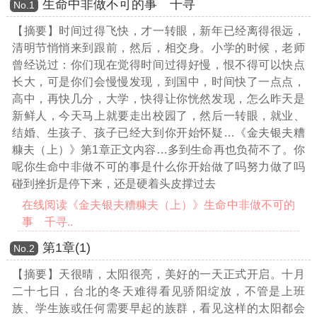
生命中非做不可的事 千寻
Νο.1
【摘要】时间过得飞快，才一转眼，新年已经离得很远，
清明节悄悄来到跟前，然后，相交身。小学的时候，老师
曾经说过：你们现在觉得时间过得好慢，恨不得可以快点
长大，可是你们会慢慢发现，到国中，时间快了一点点，
高中，再快几分，大学，快得让你恍然发现，怎么昨天是
新鲜人，今天马上就要走出校园了，然后一转眼，就业、
结婚、生孩子、孩子已经大到你开始怀疑
…《金夫银夫糟
糠夫（上）》第1章正文内容…
多到生命再也负荷不了。你
呢你生命中非做不可的事是什么你开始做了吗努力做了吗
碰到挫折是停下来，还是硬着头皮撑过去
在线阅读《金夫银夫糟糠夫（上）》生命中非做不可的
事 千寻..
第1章(1)
Νο.2
【摘要】天很晴，太阳很亮，美好的一天正式开启。十月
二十七日，台北的冬天难得看见骄阳绽放，不管是上班
族、学生族或任何需要早起的族群，看见这样的太阳都会