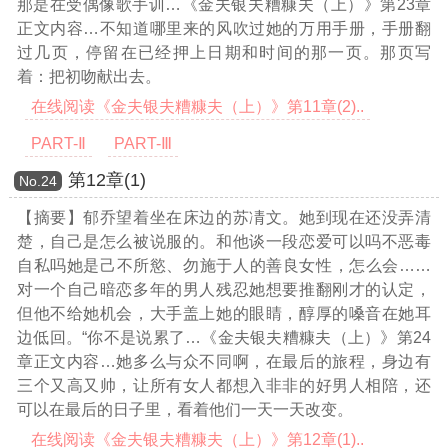
那是在受偶像歌手训
…《金夫银夫糟糠夫（上）》第23章
正文内容…
不知道哪里来的风吹过她的万用手册，手册翻
过几页，停留在已经押上日期和时间的那一页。那页写
着：把初吻献出去。
在线阅读《金夫银夫糟糠夫（上）》第11章(2)..
PART-Ⅱ
PART-Ⅲ
第12章(1)
Νο.24
【摘要】郁乔望着坐在床边的苏凊文。她到现在还没弄清
楚，自己是怎么被说服的。和他谈一段恋爱可以吗不恶毒
自私吗她是己不所慾、勿施于人的善良女性，怎么会……
对一个自己暗恋多年的男人残忍她想要推翻刚才的认定，
但他不给她机会，大手盖上她的眼睛，醇厚的嗓音在她耳
边低回。“你不是说累了
…《金夫银夫糟糠夫（上）》第24
章正文内容…
她多么与众不同啊，在最后的旅程，身边有
三个又高又帅，让所有女人都想入非非的好男人相陪，还
可以在最后的日子里，看着他们一天一天改变。
在线阅读《金夫银夫糟糠夫（上）》第12章(1)..