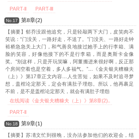
PART-Ⅱ
PART-Ⅲ
第8章(2)
Νο.17
【摘要】郁乔没跟他追究，只是轻敲两下大门，皮笑肉不
笑说：“门没关，一路好走，不送了。”门没关、一路好走钟
裕桥急急关上大门，和气善良地接过她手上的行李箱、满
脸的笑容，好像他接下的不是行李箱，而是奥斯卡金像
奖。“别这样，只是开玩笑嘛，阿董搬进来很好啊，反正那
个房间空着也是空着，多人多福气。”
…《金夫银夫糟糠夫
（上）》第17章正文内容…
人生苦短，如果不及时追寻梦
想，盖棺论定那天，定会有满肚子埋怨。所以，他再裹足
不前，是不是盖棺论定那天，就会有满肚子埋怨
在线阅读《金夫银夫糟糠夫（上）》第8章(2)..
PART-Ⅱ
第9章(1)
Νο.18
【摘要】苏凊文忙到很晚，没办法参加他们的欢迎会，结