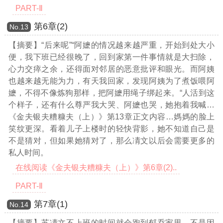
PART-Ⅱ
第6章(2)
Νο.13
【摘要】“后来呢”“阿嬷的情况越来越严重，开始到处大小
便，我下班已经很晚了，回到家第一件事情就是大扫除，
心力交瘁之余，还得面对邻居的恶意批评和眼光。而阿姨
也越来越无能为力，有天我回家，发现阿姨为了煮饭喂阿
嬷，不得不像炼狗那样，把阿嬷用绳子绑起来。“人活到这
个样子，还有什么尊严我大哭、阿嬷也哭，她抱着我喊
…
《金夫银夫糟糠夫（上）》第13章正文内容…
媽媽的脸上
笑纹更深。看着儿子上楼时的轻快背影，她不知道自己是
不是猜对，但如果她猜对了，那么凊文以后会需要更多的
私人时间。
在线阅读《金夫银夫糟糠夫（上）》第6章(2)..
PART-Ⅱ
第7章(1)
Νο.14
【摘要】苏凊文不上班的时间就会跑到郁乔家里，不是因