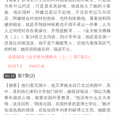
为有什么约定，只是莫名其妙地，他就加入了她的小家
族。他出现时，阿嬷总是记不起他，不过在对过几句话
后，阿嬷就会对他特别热络，也特别依赖他。看着他和阿
嬷的相处，就是齐翔或钟裕桥也不得不承认一件事，人与
人之间绝对存在着缘分。齐翔是酷哥，
…《金夫银夫糟糠
夫（上）》第14章正文内容…
到小学毕业，他还是在第一
排座位徘徊流连。他不是个幽默男人，但他为着身高叹气
的时候，她笑得前俯后仰，喘息不止。
在线阅读《金夫银夫糟糠夫（上）》第7章(1)..
PART-Ⅱ
PART-Ⅲ
第7章(2)
Νο.15
【摘要】他们逛完国小，他又带她去自己念过的国中、高
中，直到他们来到大学校门前时，她惊讶地说：“我以为董
事长级的人物，都要在国外受教育。”他没有什么太大表
情，淡淡回答，“我有出国，在国外拿的是博士学位。”她才
知道他真的很强，在短短四年内拿到硕博士文凭。她眼底