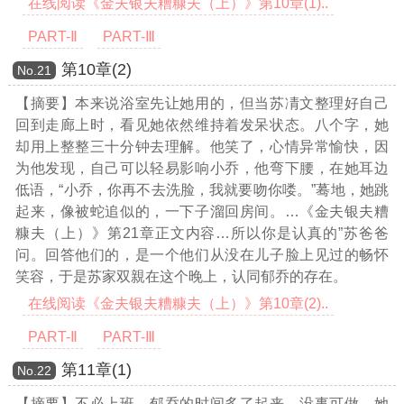
在线阅读《金夫银夫糟糠夫（上）》第10章(1)..
PART-Ⅱ
PART-Ⅲ
第10章(2)
Νο.21
【摘要】本来说浴室先让她用的，但当苏凊文整理好自己
回到走廊上时，看见她依然维持着发呆状态。八个字，她
却用上整整三十分钟去理解。他笑了，心情异常愉快，因
为他发现，自己可以轻易影响小乔，他弯下腰，在她耳边
低语，“小乔，你再不去洗脸，我就要吻你喽。”蓦地，她跳
起来，像被蛇追似的，一下子溜回房间。
…《金夫银夫糟
糠夫（上）》第21章正文内容…
所以你是认真的”苏爸爸
问。回答他们的，是一个他们从没在儿子脸上见过的畅怀
笑容，于是苏家双親在这个晚上，认同郁乔的存在。
在线阅读《金夫银夫糟糠夫（上）》第10章(2)..
PART-Ⅱ
PART-Ⅲ
第11章(1)
Νο.22
【摘要】不必上班，郁乔的时间多了起来，没事可做，她