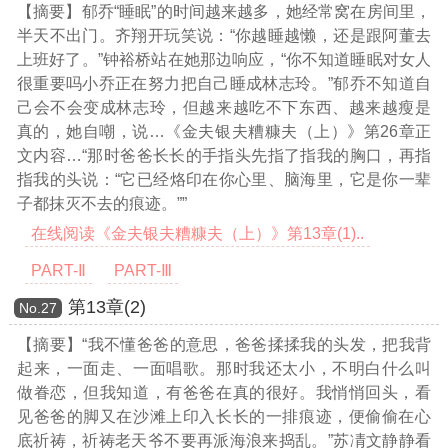
【摘要】郁乔“睡眠”的时间越来越多，她经常窝在房间里，
半天不出门。齐翔开玩笑说：“你越睡越懒，还是跟阿董去
上班好了。”钟裕桥站在她那边响应，“你不知道睡眠对女人
很重要吗小乔正在努力把自己睡成林志玲。”郁乔不知道自
己会不会变成林志玲，但越来越吃不下东西、越来越瘦是
真的，她自嘲，说
…《金夫银夫糟糠夫（上）》第26章正
文内容…
“那时爸爸长长的手指头先指了指我的胸口，再指
指我的头说：“它已经烙印在你心里、脑海里，它是你一辈
子都抹灭不去的痕迹。””
在线阅读《金夫银夫糟糠夫（上）》第13章(1)..
PART-Ⅱ
PART-Ⅲ
第13章(2)
Νο.27
【摘要】“我不懂爸爸的意思，爸爸揉揉我的头发，把我背
起来，一面走、一面唱歌。那时我还太小，不明白什么叫
做眷恋，但我知道，有爸爸在真的很好。我悄悄回头，看
见爸爸的脚又在沙滩上印入长长的一排痕迹，便偷偷在心
底祈祷，祈祷老天爷不要再派海浪来捣乱。”苏凊文静静看