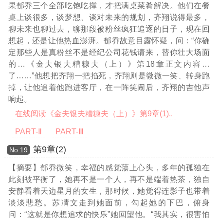
果郁乔三个全部吃饱吃撑，才把满桌菜肴解决。他们在餐
桌上谈很多，谈梦想、谈对未来的规划，齐翔说得最多，
聊未来也聊过去，聊那段被粉丝疯狂追逐的日子，现在回
想起，还是让他热血澎湃。郁乔故意目露怀疑，问：“你确
定那些人是真粉丝不是经纪公司花钱请来，替你壮大场面
的
…《金夫银夫糟糠夫（上）》第18章正文内容…
了……”他想把齐翔一把掐死，齐翔则是微微一笑、转身跑
掉，让他追着他跑进客厅，在一阵笑闹后，齐翔的吉他声
响起。
在线阅读《金夫银夫糟糠夫（上）》第9章(1)..
PART-Ⅱ
PART-Ⅲ
第9章(2)
Νο.19
【摘要】郁乔微笑，幸福的感觉蕩上心头，多年的孤独在
此刻被平衡了，她再不是一个人，再不是端着热茶，独自
安静看着天边星月的女生，那时候，她觉得连影子也带着
淡淡悲愁。苏凊文走到她面前，勾起她的下巴，俯身
问：“这就是你想追求的快乐”她回望他。“我其实，很害怕