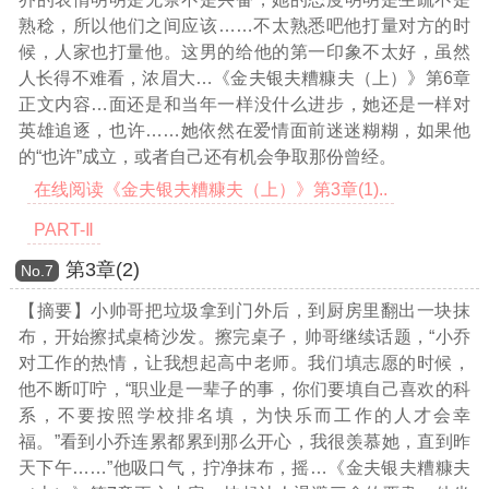
熟稔，所以他们之间应该……不太熟悉吧他打量对方的时
候，人家也打量他。这男的给他的第一印象不太好，虽然
人长得不难看，浓眉大
…《金夫银夫糟糠夫（上）》第6章
正文内容…
面还是和当年一样没什么进步，她还是一样对
英雄追逐，也许……她依然在爱情面前迷迷糊糊，如果他
的“也许”成立，或者自己还有机会争取那份曾经。
在线阅读《金夫银夫糟糠夫（上）》第3章(1)..
PART-Ⅱ
第3章(2)
Νο.7
【摘要】小帅哥把垃圾拿到门外后，到厨房里翻出一块抹
布，开始擦拭桌椅沙发。擦完桌子，帅哥继续话题，“小乔
对工作的热情，让我想起高中老师。我们填志愿的时候，
他不断叮咛，“职业是一辈子的事，你们要填自己喜欢的科
系，不要按照学校排名填，为快乐而工作的人才会幸
福。”看到小乔连累都累到那么开心，我很羡慕她，直到昨
天下午……”他吸口气，拧净抹布，摇
…《金夫银夫糟糠夫