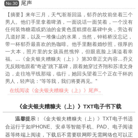
尾声
Νο.30
【摘要】来年三月，天气渐渐回温，郁乔的坟前坐着三个
男人。他们手里拿着啤酒，一面说话一面笑着，一个没有
任何装饰糖霜或奶油的金黄色蛋糕摆在墓碑中央，旁边有
几道好菜，以及一堆像山的水果，当然，钟裕桥没忘记，
带一杯郁乔最喜欢的热咖啡。他手里翻着婚纱照，很厚的
一大本，照片里的女孩虽然憔悴，但眼底脸上满溢着幸
福。
…《金夫银夫糟糠夫（上）》第30章正文内容…
乔义
无反顾地跟着“奇迹”跳下墓碑，跟着她穿过齐翔和苏凊文身
边，走往地平线那端，临行，她回头望着三个正在干杯的
男人，轻声说：“等等我，我们将要再见。”
在线阅读《金夫银夫糟糠夫（上）》尾声..
《金夫银夫糟糠夫（上）》TXT电子书下载
温馨提示：
《金夫银夫糟糠夫（上）》TXT电子书适
合运行于如IPHONE、安卓等智能手机、PAD、电子阅读
器等终端上阅读，下载后不需要联网即无需网络也可以正