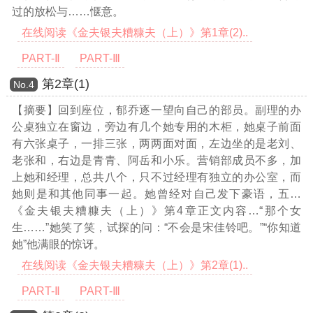
过的放松与……惬意。
在线阅读《金夫银夫糟糠夫（上）》第1章(2)..
PART-Ⅱ
PART-Ⅲ
第2章(1)
Νο.4
【摘要】回到座位，郁乔逐一望向自己的部员。副理的办
公桌独立在窗边，旁边有几个她专用的木柜，她桌子前面
有六张桌子，一排三张，两两面对面，左边坐的是老刘、
老张和，右边是青青、阿岳和小乐。营销部成员不多，加
上她和经理，总共八个，只不过经理有独立的办公室，而
她则是和其他同事一起。她曾经对自己发下豪语，五
…
《金夫银夫糟糠夫（上）》第4章正文内容…
“那个女
生……”她笑了笑，试探的问：“不会是宋佳铃吧。”“你知道
她”他满眼的惊讶。
在线阅读《金夫银夫糟糠夫（上）》第2章(1)..
PART-Ⅱ
PART-Ⅲ