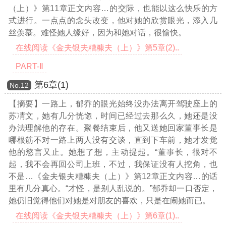
（上）》第11章正文内容…
的交际，也能以这么快乐的方
式进行。一点点的念头改变，他对她的欣赏眼光，添入几
丝羡慕。难怪她人缘好，因为和她对话，很愉快。
在线阅读《金夫银夫糟糠夫（上）》第5章(2)..
PART-Ⅱ
第6章(1)
Νο.12
【摘要】一路上，郁乔的眼光始终没办法离开驾驶座上的
苏凊文，她有几分恍惚，时间已经过去那么久，她还是没
办法理解他的存在。聚餐结束后，他又送她回家董事长是
哪根筋不对一路上两人没有交谈，直到下车前，她才发觉
他的慾言又止。她想了想，主动提起。“董事长，很对不
起，我不会再回公司上班，不过，我保证没有人挖角，也
不是
…《金夫银夫糟糠夫（上）》第12章正文内容…
的话
里有几分真心。“才怪，是别人乱说的。”郁乔却一口否定，
她仍旧觉得他们对她是对朋友的喜欢，只是在闹她而已。
在线阅读《金夫银夫糟糠夫（上）》第6章(1)..