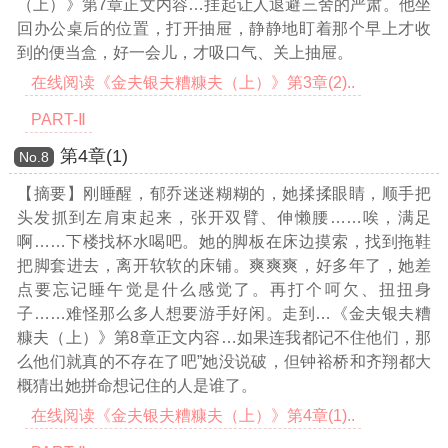
（上）》第7章正文内容…
挂起让人退避三舍的严肃。他坐
回办公桌后的位置，打开抽屉，静静地盯着那个早上才收
到的便当盒，好一会儿，才吸口气、关上抽屉。
在线阅读《金夫银夫糟糠夫（上）》第3章(2)..
PART-Ⅱ
第4章(1)
Νο.8
【摘要】刚睡醒，郁乔迷迷糊糊的，她揉揉眼睛，顺手把
头发抓到左肩束起来，张开双臂、伸懒腰……唉，满足
啊……下楼找杯水喝吧。她的脚板在床边摸索，找到拖鞋
把脚套进去，离开软软的床铺。爽爽爽，好多年了，她差
点要忘记睡午觉是什么感觉了。再打个呵欠、扭扭身
子……难怪那么多人想要游手好闲。走到
…《金夫银夫糟
糠夫（上）》第8章正文内容…
如果连我都记不住他们，那
么他们就真的不存在了吧”她没说破，但钟裕桥和齐翔都大
概猜出她拼命想记住的人是谁了。
在线阅读《金夫银夫糟糠夫（上）》第4章(1)..