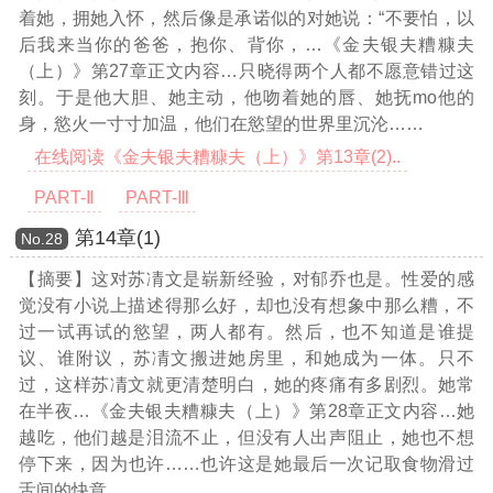
着她，拥她入怀，然后像是承诺似的对她说：“不要怕，以
后我来当你的爸爸，抱你、背你，
…《金夫银夫糟糠夫
（上）》第27章正文内容…
只晓得两个人都不愿意错过这
刻。于是他大胆、她主动，他吻着她的唇、她抚mo他的
身，慾火一寸寸加温，他们在慾望的世界里沉沦……
在线阅读《金夫银夫糟糠夫（上）》第13章(2)..
PART-Ⅱ
PART-Ⅲ
第14章(1)
Νο.28
【摘要】这对苏凊文是崭新经验，对郁乔也是。性爱的感
觉没有小说上描述得那么好，却也没有想象中那么糟，不
过一试再试的慾望，两人都有。然后，也不知道是谁提
议、谁附议，苏凊文搬进她房里，和她成为一体。只不
过，这样苏凊文就更清楚明白，她的疼痛有多剧烈。她常
在半夜
…《金夫银夫糟糠夫（上）》第28章正文内容…
她
越吃，他们越是泪流不止，但没有人出声阻止，她也不想
停下来，因为也许……也许这是她最后一次记取食物滑过
舌间的快意。