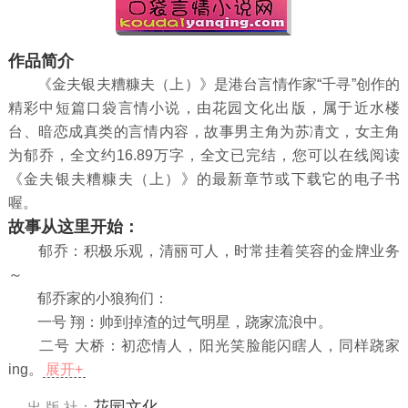
作品简介
《金夫银夫糟糠夫（上）》是港台言情作家“千寻”创作的
精彩中短篇口袋言情小说，由花园文化出版，属于近水楼
台、暗恋成真类的言情内容，故事男主角为苏凊文，女主角
为郁乔，全文约16.89万字，全文已完结，您可以在线阅读
《金夫银夫糟糠夫（上）》的最新章节或下载它的电子书
喔。
故事从这里开始：
郁乔：积极乐观，清丽可人，时常挂着笑容的金牌业务
～
郁乔家的小狼狗们：
一号 翔：帅到掉渣的过气明星，跷家流浪中。
二号 大桥：初恋情人，阳光笑脸能闪瞎人，同样跷家
ing。
展开+
花园文化
出 版 社：