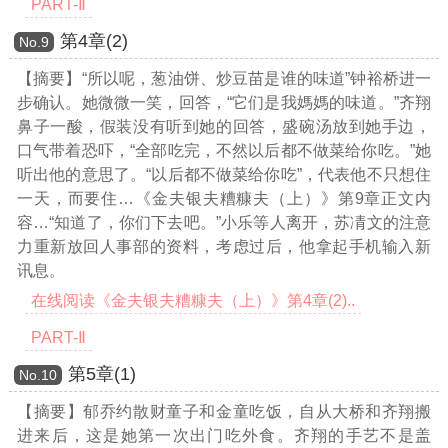
PART-Ⅱ
第4章(2)
Νο.9
【摘要】“所以呢，葱油饼、炒豆苗是谁的味道”钟裕桥进一
步确认。她微微一笑，回答，“它们是我媽媽的味道。”齐翔
鼻子一酸，假装没有听到她的回答，盛碗汤放到她手边，
口气带着恐吓，“全部吃完，不然以后都不做菜给你吃。”她
听出他的意思了。“以后都不做菜给你吃”，代表他不只想住
一天，而要住
…《金夫银夫糟糠夫（上）》第9章正文内
容…
“知道了，你们下去吧。”小乐等人离开，苏凊文的注意
力重新放回人事部的资料，考虑过后，他拿起手机输入新
讯息。
在线阅读《金夫银夫糟糠夫（上）》第4章(2)..
PART-Ⅱ
第5章(1)
Νο.10
【摘要】郁乔约散财童子和金童吃饭，自从大桥和齐翔搬
进来后，这是她第一次出门吃外食。齐翔的手艺不是盖