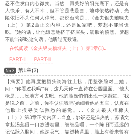
忍不住发自内心微笑。当然，再美好的阳光底下，还是有
人快乐、有人不幸，但不管是悲是喜，地球依然转动，光
隂依旧不为任何人停息。都说台湾是
…《金夫银夫糟糠夫
（上）》第2章正文内容…
还是回家吧，梦想不能当饭
吃。”她的话，让他嫌恶地挤了挤眉头，满脸的愤然。梦想
不能当饭吃这句话，他听过无数遍。
在线阅读《金夫银夫糟糠夫（上）》第1章(1)..
PART-Ⅱ
PART-Ⅲ
第1章(2)
Νο.3
【摘要】他再度把额头浏海往上捞，用整张脸对上她，
问：“你看过我吗”“有，这几天你一直待在公园里面。”他大
概是……没地方可去吧。他的脸颊悄悄出现一抹赧红。“我
是说之前，之前，你不认识我吗”她细看他的五官，认真在
他脸上搜寻类似熟悉的感觉。
…《金夫银夫糟糠夫
（上）》第3章正文内容…
当盒，炒饭还是温热的，苏凊文
拿起汤匙舀一口放进嘴里，细细品嚼，一个陈旧而遥远的
记忆跃入脑间，他深吸气，靠进椅背里，脸上有着未曾有