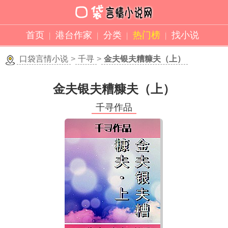
首页
港台作家
分类
热门榜
找小说
口袋言情小说
>
千寻
>
金夫银夫糟糠夫（上）
金夫银夫糟糠夫（上）
千寻作品