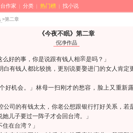
港台作家
分类
热门榜
找小说
眠
>第二章
《今夜不眠》
第二章
倪净作品
么好的事，你是说跟有钱人相
是吗？」
白有钱人都比较挑，更别说要娶进门的女人肯定更
」
好机会。」林母一扫刚才的愁容，脸上又重新露
公司的有钱太太，你老公想跟银行打好关系，若是
说她儿子要过一阵子才会回台湾。」
住在台湾？」