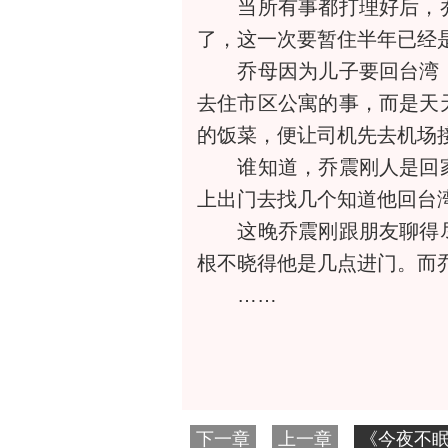
当所有事都打理好后，乔
了，这一次要暂住半年已经
乔母因为儿子要回台湾，
去住市区公寓的事，而是天
的饭菜，便让司机先去机场
谁知道，乔震刚人是回家
上出门去找几个知道他回台
这晚乔震刚跟朋友聊得尽
根不晓得他是几点进门。而
……
下一章
上一章
《今夜不