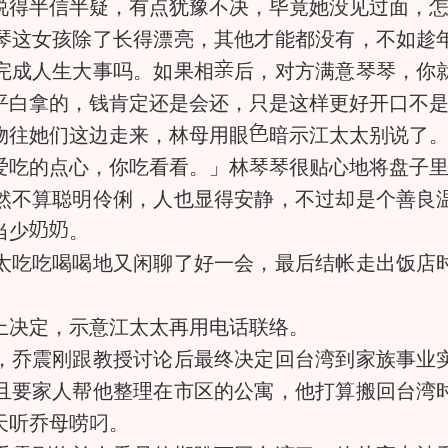
得半信半疑，有点犹豫不决，毕竟她没见过面，怎
这女孩除了长得漂亮，其他才能都没有，不如趁年
完成人生大事吗。如果相
后，对方满意琴琴，你
平白拿的，钱肯定还是会还，只是这样更好开口不
往她们这边走来，林母用眼
暗示江太太别说了
的点心，你吃看看。」林琴琴很贴心地将盘子里
不算聪明伶俐，人也显得安静，不过却是个善良温
当少
。
吃吃喝喝地又闲聊了好一会，最后结帐走出饭店时
上决定，示意江太太再用电话联络。
乔震刚跟教授讨论后最终决定回台湾到家族事业实
且要家人帮他整理在市区的公寓，他打算搬回台湾
天听乔母唠叼。