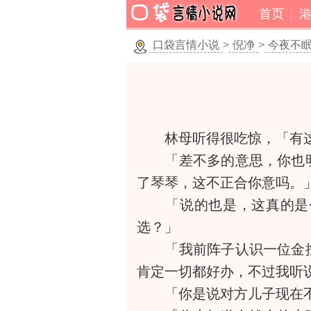
首页
口袋言情小说
>
倪净
>
今夜不
林母听得很吃惊，「有这
「差不多的意思，你也明
了琴琴，这不正合你意吗。
「说的也是，这真的是个
选？」
「我前阵子认识一位金控
肯定一切都好办，不过我听
「你是说对方儿子现在不