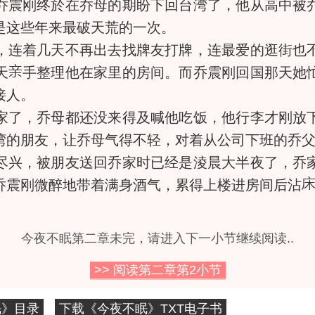
震刚终於在乔母的期盼下回台湾了，他从高中被乔
是这些年来最破天荒的一次。
连着几天不再出去找牌友打牌，连最爱的逛街也不
天
手整理他在家里的房间。而乔震刚回国那天她
接人。
了，乔母都还没来得及喊他吃饭，他行李才刚放下
湾的朋友，让乔母气得不轻，对着从公司下班的乔
兴，被朋友送回乔家时已经是淩晨大半夜了，乔家
乔震刚微醉地带着满身酒气，累得上楼进房间后沾
今夜不眠第二章未完，请进入下一小节继续阅读..
>> 阅读第二章第
2
小节
眠》目录
下载《今夜不眠》TXT电子书