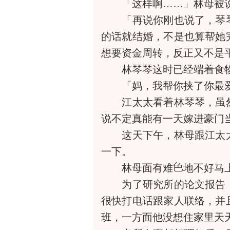
「这样啊……」林母被说
「再说你刚也说了，琴琴
的话就结婚，不是也算帮她
想要资金周转，反正又不是
林琴琴这时已经端着食物
「妈，我帮你挟了你最爱吃
江太太看着林琴琴，虽然
说不定真能有一天嫁进豪门
这天下午，林母跟江太太
一下。
林母面有难
地不好马
为了研究所的论文报告，
很快打电话跟家人联络，并
班，一方面他没想住家里天