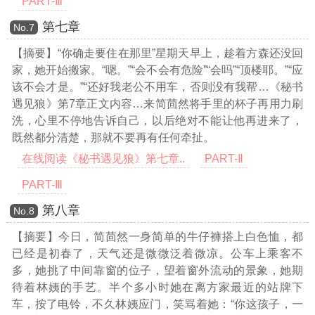
PART-Ⅲ
第七章
Νο.7
【摘要】“你确走要住在那里”星期天早上，趁着方森还没回
家，她开始搬家。“嗯。”“会不会有危险”“会吗”“顶楼耶。”“应
该不会才是。”“还好我老公不用车，否则没有我帮
…《秘书
遇见狼》第7章正文内容…
来简茴然将手里的杯子再用力刷
洗，心里不停地告诉自己，以后绝对不能让他再进来了，
既然都分清楚，那就不要再有任何牵扯。
在线阅读《秘书遇见狼》第七章..
PART-Ⅱ
PART-Ⅲ
第八章
Νο.8
【摘要】今日，简茴然一身简单的牛仔褲搭上白色恤，都
已经是初春了，天气还是微微泛着微凉。公车上乘客不
多，她挑了中间靠窗的位子，望着窗外流动的景象，她期
待着林姨的手艺。半个多小时她在离方家最近的站牌下
车，按了电铃，不久林姨应门，笑骂着她：“你这孩子，一