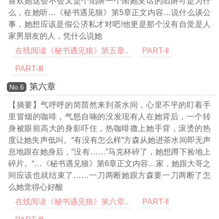
喜欢她这会不会又是个陷阱一个闹她笑话的陷阱可是为什
么，在她听
…《秘书遇见狼》第5章正文内容…
说什么谈公
事，她想应该是假公济私才对吧!他更是那个没有自觉是人
家男朋友的人，凭什么说她
在线阅读《秘书遇见狼》第五章..
PART-Ⅱ
PART-Ⅲ
第六章
Νο.6
【摘要】气呼呼的简茴然来到茶水间，心里不平的盯着手
里冒烟的咖啡，气怒自喃的没发现有人在她背后，一个转
身被眼前高大的身影吓住，热咖啡撒上她手背，滚烫的热
度让她失声低叫。“有没有怎么样”方森从她进茶水间即无声
息地跟在她身后，“没有……”马克杯碎了，她想蹲下捡地上
碎片。“
…《秘书遇见狼》第6章正文内容…
家，她跟大哥之
间应该也就结束了……一刀两断她跟方森要一刀两断了怎
么她觉得心好酸
在线阅读《秘书遇见狼》第六章..
PART-Ⅱ