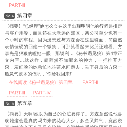
PART-Ⅲ
第四章
Νο.4
【摘要】“总经理”他怎么会在这里出现明明他的行程是排定
与客户用餐，而且还在大老远的郊区，离公司至少也有一
个小时的车程。因为没想过与方森会在这里碰面，简茴然
表情僵硬的回他一个微笑，可那笑看起来比哭还难看。方
森先是狠狠的瞪她一眼，那锐利
…《秘书遇见狼》第4章正
文内容…
就这样，简茴然不知哪来的神力，一把推开方
森，羞红脸的她急忙地往茶水间跑去，丢下身后的方森一
脸急气败坏的低吼，“你给我回来!”
在线阅读《秘书遇见狼》第四章..
PART-Ⅱ
PART-Ⅲ
PART-Ⅳ
第五章
Νο.5
【摘要】天啊!她以为自己的心脏要停了。方森竟然说他喜
欢她这会是真的吗向来的花心大少，多金又帅气，竟然说