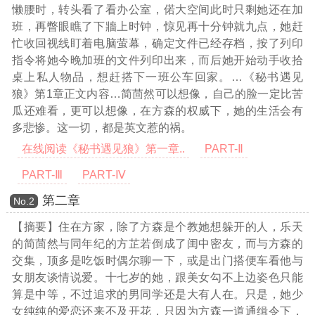
懒腰时，转头看了看办公室，偌大空间此时只剩她还在加
班，再瞥眼瞧了下牆上时钟，惊见再十分钟就九点，她赶
忙收回视线盯着电脑萤幕，确定文件已经存档，按了列印
指令将她今晚加班的文件列印出来，而后她开始动手收拾
桌上私人物品，想赶搭下一班公车回家。
…《秘书遇见
狼》第1章正文内容…
简茴然可以想像，自己的脸一定比苦
瓜还难看，更可以想像，在方森的权威下，她的生活会有
多悲惨。这一切，都是英文惹的祸。
在线阅读《秘书遇见狼》第一章..
PART-Ⅱ
PART-Ⅲ
PART-Ⅳ
第二章
Νο.2
【摘要】住在方家，除了方森是个教她想躲开的人，乐天
的简茴然与同年纪的方芷若倒成了闺中密友，而与方森的
交集，顶多是吃饭时偶尔聊一下，或是出门搭便车看他与
女朋友谈情说爱。十七岁的她，跟美女勾不上边姿色只能
算是中等，不过追求的男同学还是大有人在。只是，她少
女纯纯的爱恋还来不及开花，只因为方森一道通缉令下，