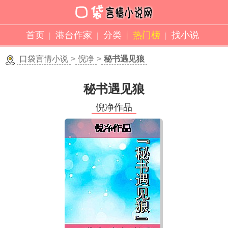
首页
港台作家
分类
热门榜
找小说
口袋言情小说
>
倪净
>
秘书遇见狼
秘书遇见狼
倪净作品