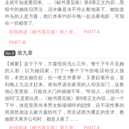
走就不知道要回来。
…《秘书遇见狼》第8章正文内容…
黑
暗中的她依旧哭泣，泪水像是永不停止般地落下。她知道
外头的人是方森，他们本来约好今晚一起去看电影，可现
在一切都变了。
在线阅读《秘书遇见狼》第八章..
PART-Ⅱ
PART-Ⅲ
第九章
Νο.9
【摘要】这个下午，方森慌得无心工作。整个下午不见她
的人影，以为她回家，打了一整个下午的电话却没人接
听，本想去她住处，但一堆文件要审，又要赶着开会，直
到晚上九点才赶来。谁知早该在家里的人却没应门，这教
他心里更急，只能在大门外抽烟干等。“年轻人，你找简小
姐吗”又是那位房
…《秘书遇见狼》第9章正文内容…
这一个
下午，休息室里传来男女粗喘细吟的[jī]情，还不谙性事的
简茴然就这么被方森给吃了，而且还因为餍足的贪求，教
她那天离开公司时，都是入夜了……
在线阅读《秘书遇见狼》第九章..
PART-Ⅱ