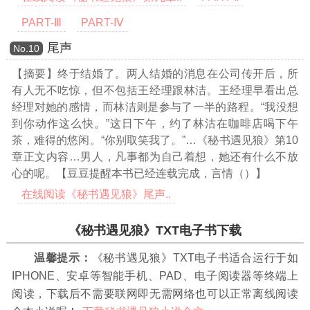
PART-Ⅲ
PART-Ⅳ
尾声
Νο.10
【摘要】终于结婚了。两人结婚的消息在公司传开后，所
有人无不吃惊，但不包括王经理跟林洁。王经理早看出总
经理对她的感情，而林洁则是参与了一半的路程。“我没想
到你动作这么快。”这日下午，约了林沽在咖啡店喝下午
茶，难得的悠闲。“你别取笑我了。”
…《秘书遇见狼》第10
章正文内容…
男人，凡事都为自己着想，她还有什么不放
心的呢。【豆豆提醒本书已经连载完成，言情（）】
在线阅读《秘书遇见狼》尾声..
《秘书遇见狼》TXT电子书下载
温馨提示：
《秘书遇见狼》TXT电子书适合运行于如
IPHONE、安卓等智能手机、PAD、电子阅读器等终端上
阅读，下载后不需要联网即无需网络也可以正常离线阅读