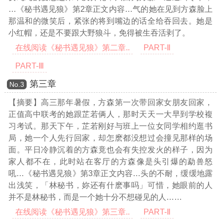
…《秘书遇见狼》第2章正文内容…
气的她在见到方森脸上
那温和的微笑后，紧张的将到嘴边的话全给吞回去。她是
小红帽，还是不要跟大野狼斗，免得被生吞活剥了。
在线阅读《秘书遇见狼》第二章..
PART-Ⅱ
PART-Ⅲ
第三章
Νο.3
【摘要】高三那年暑假，方森第一次带回家女朋友回家，
正值高中联考的她跟芷若俩人，那时天天一大早到学校複
习考试。那天下午，芷若刚好与班上一位女同学相约逛书
局，她一个人先行回家，却怎麽都没想过会撞见那样的场
面。平日冷静沉着的方森竟也会有失控发火的样子，因为
家人都不在，此时站在客厅的方森像是头引爆的勐兽怒
吼
…《秘书遇见狼》第3章正文内容…
头的不耐，缓缓地露
出浅笑，「林秘书，妳还有什麽事吗」可惜，她眼前的人
并不是林秘书，而是一个她十分不想碰见的人……
在线阅读《秘书遇见狼》第三章..
PART-Ⅱ