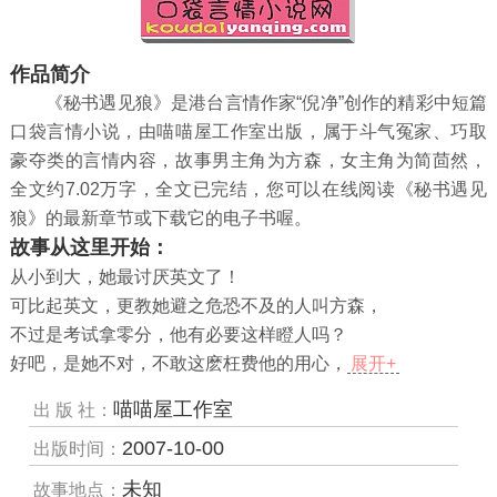
作品简介
《秘书遇见狼》是港台言情作家“倪净”创作的精彩中短篇
口袋言情小说，由喵喵屋工作室出版，属于斗气冤家、巧取
豪夺类的言情内容，故事男主角为方森，女主角为简茴然，
全文约7.02万字，全文已完结，您可以在线阅读《秘书遇见
狼》的最新章节或下载它的电子书喔。
故事从这里开始：
从小到大，她最讨厌英文了！
可比起英文，更教她避之危恐不及的人叫方森，
不过是考试拿零分，他有必要这样瞪人吗？
好吧，是她不对，不敢这麽枉费他的用心，
展开+
喵喵屋工作室
出 版 社：
2007-10-00
出版时间：
未知
故事地点：