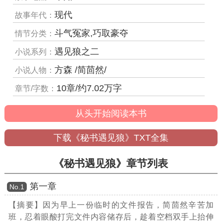
现代
故事年代：
斗气冤家,巧取豪夺
情节分类：
遇见狼之二
小说系列：
方森 /简茴然/
小说人物：
10章/约7.02万字
章节/字数：
从头开始阅读本书
下载《秘书遇见狼》TXT全集
《秘书遇见狼》章节列表
第一章
Νο.1
【摘要】因为早上一份临时的文件报告，简茴然辛苦加
班，忍着眼酸打完文件内容储存后，趁着空档双手上抬伸