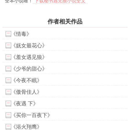
全本小说喔！
下载秘书遇见狼小说全文
作者相关作品
《情毒》
《妩女最花心》
《羞女遇见狼》
《少爷的甜心》
《今夜不眠》
《傲骨佳人》
《夜遇 下》
《买你一百夜下》
《浴火翔鹰》