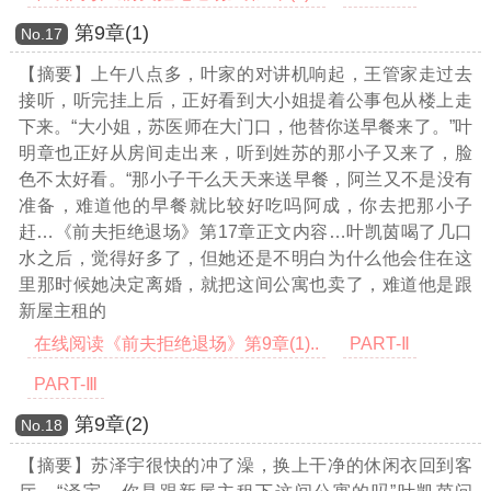
第9章(1)
Νο.17
【摘要】上午八点多，叶家的对讲机响起，王管家走过去
接听，听完挂上后，正好看到大小姐提着公事包从楼上走
下来。“大小姐，苏医师在大门口，他替你送早餐来了。”叶
明章也正好从房间走出来，听到姓苏的那小子又来了，脸
色不太好看。“那小子干么天天来送早餐，阿兰又不是没有
准备，难道他的早餐就比较好吃吗阿成，你去把那小子
赶
…《前夫拒绝退场》第17章正文内容…
叶凯茵喝了几口
水之后，觉得好多了，但她还是不明白为什么他会住在这
里那时候她决定离婚，就把这间公寓也卖了，难道他是跟
新屋主租的
在线阅读《前夫拒绝退场》第9章(1)..
PART-Ⅱ
PART-Ⅲ
第9章(2)
Νο.18
【摘要】苏泽宇很快的冲了澡，换上干净的休闲衣回到客