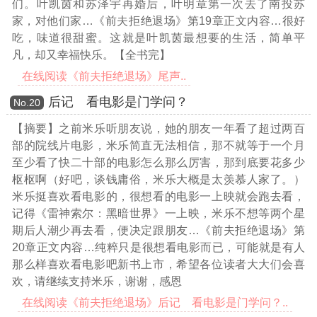
们。叶凯茵和苏泽宇再婚后，叶明章第一次去了南投苏
家，对他们家
…《前夫拒绝退场》第19章正文内容…
很好
吃，味道很甜蜜。这就是叶凯茵最想要的生活，简单平
凡，却又幸福快乐。【全书完】
在线阅读《前夫拒绝退场》尾声..
后记 看电影是门学问？
Νο.20
【摘要】之前米乐听朋友说，她的朋友一年看了超过两百
部的院线片电影，米乐简直无法相信，那不就等于一个月
至少看了快二十部的电影怎么那么厉害，那到底要花多少
枢枢啊（好吧，谈钱庸俗，米乐大概是太羡慕人家了。）
米乐挺喜欢看电影的，很想看的电影一上映就会跑去看，
记得《雷神索尔：黑暗世界》一上映，米乐不想等两个星
期后人潮少再去看，便决定跟朋友
…《前夫拒绝退场》第
20章正文内容…
纯粹只是很想看电影而已，可能就是有人
那么样喜欢看电影吧新书上市，希望各位读者大大们会喜
欢，请继续支持米乐，谢谢，感恩
在线阅读《前夫拒绝退场》后记 看电影是门学问？..