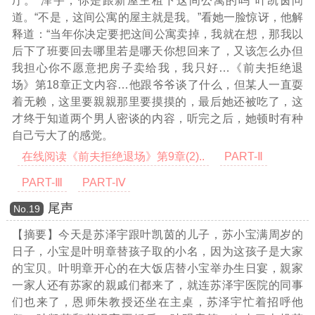
厅。“泽宇，你是跟新屋主租下这间公寓的吗”叶凯茵问
道。“不是，这间公寓的屋主就是我。”看她一脸惊讶，他解
释道：“当年你决定要把这间公寓卖掉，我就在想，那我以
后下了班要回去哪里若是哪天你想回来了，又该怎么办但
我担心你不愿意把房子卖给我，我只好
…《前夫拒绝退
场》第18章正文内容…
他跟爷爷谈了什么，但某人一直耍
着无赖，这里要親親那里要摸摸的，最后她还被吃了，这
才终于知道两个男人密谈的内容，听完之后，她顿时有种
自己亏大了的感觉。
在线阅读《前夫拒绝退场》第9章(2)..
PART-Ⅱ
PART-Ⅲ
PART-Ⅳ
尾声
Νο.19
【摘要】今天是苏泽宇跟叶凯茵的儿子，苏小宝满周岁的
日子，小宝是叶明章替孩子取的小名，因为这孩子是大家
的宝贝。叶明章开心的在大饭店替小宝举办生日宴，親家
一家人还有苏家的親戚们都来了，就连苏泽宇医院的同事
们也来了，恩师朱教授还坐在主桌，苏泽宇忙着招呼他