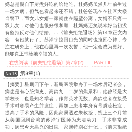
媽总是親自下厨煮好吃的给她吃。杜媽媽虽然几年前生过
一场大病，但气色看起来还不错，杜爸爸现在在社区大楼
当警卫，而女儿女婿一家就住在隔壁公寓，女婿不只疼一
双儿女，对他们也很好很孝顺，杜媽媽还笑说幸好当初没
有坚持反对他们结婚。
…《前夫拒绝退场》第14章正文内
容…
有她就行了。苏泽宇拉回目光的同时也拉回心神，专
注在研究上，他在心里再一次发誓，他一定会成为更好、
能够真正带给她幸福的人。
在线阅读《前夫拒绝退场》第7章(2)..
PART-Ⅱ
第8章(1)
Νο.15
【摘要】星期四下午，新民医院举办了一场术后记者会，
病患是有心脏病史、高龄九十二岁的焦景和，他曾经是大
学校长，也是知名学者，作育英才无数。高龄患者在接受
手术时容易产生并发症，再加上患者本身有骨质疏松症，
提高了手术的风险，因此家属透过朱教授，找上三个月前
从美国回到台湾的苏泽宇医师为患者动刀，手术非常成
功，病患今天高兴的出院，家属特别召开记
…《前夫拒绝