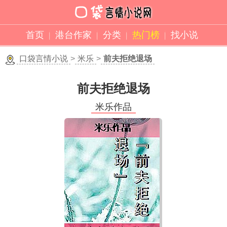
首页
港台作家
分类
热门榜
找小说
口袋言情小说
>
米乐
>
前夫拒绝退场
前夫拒绝退场
米乐作品