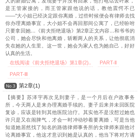
人的新婚公寓，发现妻子并没有回家，他打电话去叶家，
是王管家接的，而王管家跟他说的话，教他震愕不已
——“大小姐已经决定跟你离婚，过些时候便会有律师去找
你办理离婚事宜，大小姐不会再回那间公寓了，已经吩咐
只要拿回她
…《前夫拒绝退场》第2章正文内容…
和爷爷的
公司，她会尽快和他离婚，斩断两人的关系，让他彻底消
失在她的人生里。这一世，她会为家人也为她自己，好好
认真的生活。
在线阅读《前夫拒绝退场》第1章(2)..
PART-Ⅱ
PART-Ⅲ
第2章(1)
Νο.3
【摘要】苏泽宇再次见到妻子，是一个月后在户政事务
所，今天两人是来办理离婚手续的。妻子后来并未回医院
复诊，应该是转到其他医院治疗。其实他不是没想过她也
许只是又在闹脾气，才会一时冲动吵着要离婚，可是当他
知道她居然找了知名的路德律师事务所的女律师来跟他讨
论离婚事宜，他这才意识到她是认真的，他当下将对方请