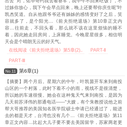
出去”“对，佑华哥约我去看赛车，我中午不回来吃饭了，不
过姊你放心，我下午会早点回来，晚上还要帮你庆生呢”叶
凯杰笑道。自从他跟爷爷还有姊姊的感情变好了之后，笑
容就多了，是个阳光
…《前夫拒绝退场》第10章正文内
容…
往前走，不回头看，那么就不该在这里烦恼的睡不
着，因此她走回房间，上床睡觉。今晚星星很多，相信明
天会是个晴朗无云的好天气。
在线阅读《前夫拒绝退场》第5章(2)..
PART-Ⅱ
PART-Ⅲ
第6章(1)
Νο.11
【摘要】两个月后。星期六的中午，叶凯茵开车来到南投
山区的一个村落，此时下着不小的雨，视线不是很清楚，
所以她的车速很慢。她会在这种鬼天气来到南投，是因为
几天前苏泽伟的那通电话——“大嫂，有个朱教授说他之前
帮大哥推荐的美国知名医学院硕士申请已经通过了，能进
去的都是天才，台湾也没有几个
…《前夫拒绝退场》第11
章正文内容…
比起大儿子要不要去美国留学，苏家两老更