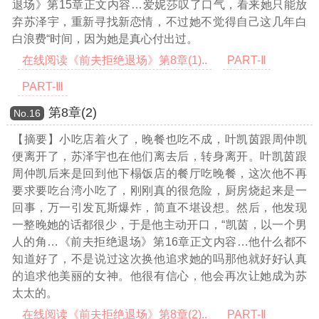
退场》第15章正文内容…
爱妮莎叹了口气，看来她只能放
弃苏泽宇，重新寻找新恋情，不过她不觉得自己这几年白
白浪费“时间，因为她是真心付出过。
在线阅读《前夫拒绝退场》第8章(1)..
PART-Ⅱ
PART-Ⅲ
第8章(2)
Νο.16
【摘要】小吃店着火了，晚餐也吃不成，叶凯茵跟周仲凯
便离开了，苏泽宇也在他们离去后，转身离开。叶凯茵跟
周仲凯后来是回到他下榻饭店的餐厅吃晚餐，这次他不再
要求要吃台湾小吃了，刚刚真的很危险，厨房烧起来是一
回事，万一引发瓦斯爆炸，简直不堪设想。然后，他发现
一整晚她的话都很少，于是他主动开口，“凯茵，以一个男
人的角
…《前夫拒绝退场》第16章正文内容…
他什么都不
知道好了，不是说过这次换他追求她的吗那他就好好认真
的追求他美丽的女神。他很有信心，他会再次让她成为苏
太太的。
在线阅读《前夫拒绝退场》第8章(2)..
PART-Ⅱ