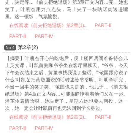
走，决定等
…《前夫拒绝退场》第3章正文内容…
完，她也
笑了。叶凯杰用力点点头，马上夹了一块咕喏肉送进嘴
里。这一顿饭，气氛愉悦。
在线阅读《前夫拒绝退场》第2章(1)..
PART-Ⅱ
PART-Ⅲ
PART-Ⅳ
第2章(2)
Νο.4
【摘要】叶凯杰开心的吃饱后，便上楼回房间准备待会儿
上英文课，叶凯茵则和爷爷坐在客厅里聊天。“爷爷，今天
下午会议结束之后，黄董事找我说了些话。”“敬国跟你说了
什么”叶凯茵把黄敬国说的话转述给爷爷听。叶明章听完，
不当一回事的笑了笑。“敬国也真是的，他儿子
…《前夫拒
绝退场》第4章正文内容…
可能眼睁睁看着他们又在一起。
潘芷伶表情隂狠，她决定了，星期六她也要去南投，这一
次，她一定会让叶凯茵再也无法回到学长身边。
在线阅读《前夫拒绝退场》第2章(2)..
PART-Ⅱ
PART-Ⅲ
PART-Ⅳ