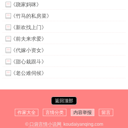
《跷家妈咪》
《竹马的私房菜》
《新欢找上门》
《前夫来求爱》
《代嫁小资女》
《甜心栽跟斗》
《老公难伺候》
返回顶部
作家大全
言情分类
内容举报
留言
©
口袋言情小说网
koudaiyanqing.com