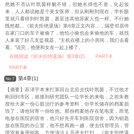
然她不否认叶凯茵样貌不错，但她长得也不差，化起妆
来，人人都说她是个美女医师，但从刚刚到现在，学长眼
里就只看得到叶凯茵，甚至连其他苏家人也一样。不行她
既然都
…《前夫拒绝退场》第6章正文内容…
，隔壁邻居停
在家门口的车子被偷了，他怕小偷也会来偷他的车，就找
人来装了好几支监视器。“主机在楼上的小房间，我们去看
看。”说完，他便和女友一起上楼了。
在线阅读《前夫拒绝退场》第3章(2)..
PART-Ⅱ
PART-Ⅲ
第4章(1)
Νο.7
【摘要】苏泽宇本来打算回台北后去找叶凯茵，不过他才
刚回到市区，就接到研究团队一位学长的来电，之前朱教
授给大家一份心脏治疗的参考资料，但学长储存的档案损
毁了，请他转寄一份给他。那份档案他存在笔电里，而笔
电放在医院的宿舍，他只好先开车到医院宿舍，因为钥匙
放在医院的办公室，他不想再跑一趟，便去找管理员，管
理室有备用钥匙，方便清洁人员进去打扫
…《前夫拒绝退