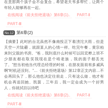
在意那两个孩子会不会复合，希望老天爷多帮忙，让两个
年轻人能够再在一起。
在线阅读《前夫拒绝退场》第6章(1)..
PART-Ⅱ
PART-Ⅲ
第6章(2)
Νο.12
【摘要】此时的台北虽然不像南投正下着滂沱大雨，但是
天空一片隂霾，就跟某人的心情一样。吃完午餐，黄宗柏
来到父親的书房。“爸，我到底什么时候可以回宏桦上班不
少朋友都在取笑我现在是个啃老族，我的面子都丢光
了。”想当初他当代理总经理的时候，在朋友面前有多威风
啊“时机还没到。”
…《前夫拒绝退场》第12章正文内容…
不
会再回头了，那么他也决定往前走，只有这么做，他才有
机会再追回她。凯茵，三年后，我一定会成为一个好男
人，你就拭目以待吧
在线阅读《前夫拒绝退场》第6章(2)..
PART-Ⅱ
PART-Ⅲ