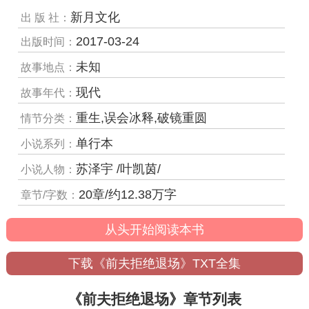
新月文化
出 版 社：
2017-03-24
出版时间：
未知
故事地点：
现代
故事年代：
重生,误会冰释,破镜重圆
情节分类：
单行本
小说系列：
苏泽宇 /叶凯茵/
小说人物：
20章/约12.38万字
章节/字数：
从头开始阅读本书
下载《前夫拒绝退场》TXT全集
《前夫拒绝退场》章节列表