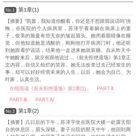
第1章(1)
Νο.1
【摘要】“凯茵，我知道你醒着，你还是不想跟我说话吗”傍
晚，在医院的个人病房里，苏泽宇看着躺在病床上的妻
子，俊美的脸庞有些无奈的皱起眉头。她闭着眼睛像在睡
觉，但他知道她是清醒的，刚刚他打开病房门时，他还听
到她跟看护说话，结果他一走进来她就装睡。自从昨天中
午她醒来后，就没有跟他说过
…《前夫拒绝退场》第1章正
文内容…
自信又灿烂的笑容。她无法改变过去已经发生的
事，却可以好好经营未来的人生，以后，她会为自己、为
叶家，认真生活。
在线阅读《前夫拒绝退场》第1章(1)..
PART-Ⅱ
PART-Ⅲ
PART-Ⅳ
第1章(2)
Νο.2
【摘要】几日后的下午，苏泽宇坐在医院大楼一处露天阳
台的休息区，眉头深锁。妻子出院的那天中午，他回到两