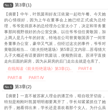
第3章(1)
Νο.5
【摘要】中午，叶凯茵和好友汪依黛一起吃午餐。今天她
的心情很好，因为上午在董事会上她已经正式成为总经
理，爷爷觉得原本的总经理办公室太小了，决定和常务董
事那间视野很好的办公室交换。以往爷爷信任黄敬国，加
上两人是几十年的好友，特地在公司替黄敬国弄了一间常
务董事办公室，豪华又气派，但经过这次的事件，爷爷对
黄敬国相当
…《前夫拒绝退场》第5章正文内容…
苏母猜大
儿子大概还有话要跟叶凯茵说，便顺势回道。苏泽宇直接
走向后面的厨房，因为从厨房的后门走出去就是仓库了。
在线阅读《前夫拒绝退场》第3章(1)..
PART-Ⅱ
PART-Ⅲ
PART-Ⅳ
第3章(2)
Νο.6
【摘要】一直不被苏家人理会的潘芷伶，暗自咬牙切齿，
特别是刚刚叶凯茵明明都要离开了，学长却紧紧抓住了她
的手，她看得出来，学长还是喜欢着那个女人。为什么虽