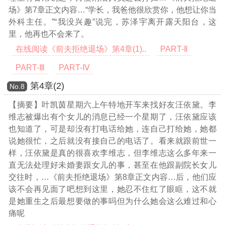
场》第7章正文内容…
“学长，我爸他很欣赏你，他想让你当
外科主任。”“我没兴趣”说完，苏泽宇离开露天阳台，这
里，他再也不会来了。
在线阅读《前夫拒绝退场》第4章(1)..
PART-Ⅱ
PART-Ⅲ
PART-Ⅳ
第4章(2)
Νο.8
【摘要】叶凯茵星期六上午特地开车来找好友汪依黛。李
维志被爆出有个女儿的消息已经一个星期了，汪依黛应该
也知道了，可是却没有打电话给她，连自己打给她，她都
说她很忙，之后就没有接自己的电话了。看来就跟前世一
样，汪依黛是真的很喜欢李维志，但李维志这么多年来一
直无法处理好未婚妻跟女儿的事，甚至在他跟副院长女儿
交往时，
…《前夫拒绝退场》第8章正文内容…
后，他们应
该不会再见面了吧想到这里，她忍不住红了眼眶，这不就
是她重生之后最想要做的事吗但为什么她会这么难过和心
痛呢