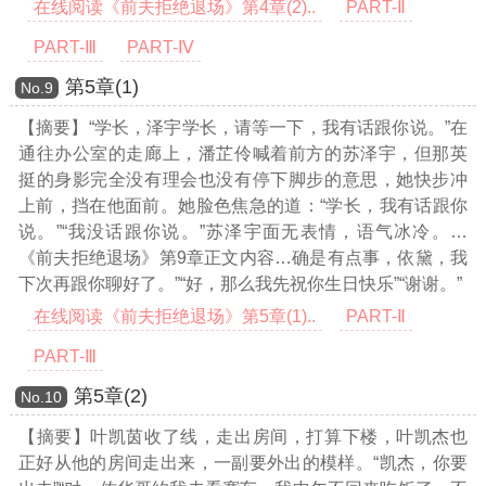
在线阅读《前夫拒绝退场》第4章(2)..
PART-Ⅱ
PART-Ⅲ
PART-Ⅳ
第5章(1)
Νο.9
【摘要】“学长，泽宇学长，请等一下，我有话跟你说。”在
通往办公室的走廊上，潘芷伶喊着前方的苏泽宇，但那英
挺的身影完全没有理会也没有停下脚步的意思，她快步冲
上前，挡在他面前。她脸色焦急的道：“学长，我有话跟你
说。”“我没话跟你说。”苏泽宇面无表情，语气冰冷。
…
《前夫拒绝退场》第9章正文内容…
确是有点事，依黛，我
下次再跟你聊好了。”“好，那么我先祝你生日快乐”“谢谢。”
在线阅读《前夫拒绝退场》第5章(1)..
PART-Ⅱ
PART-Ⅲ
第5章(2)
Νο.10
【摘要】叶凯茵收了线，走出房间，打算下楼，叶凯杰也
正好从他的房间走出来，一副要外出的模样。“凯杰，你要