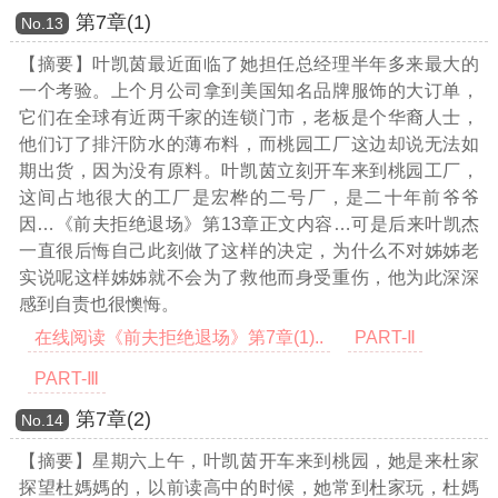
第7章(1)
Νο.13
【摘要】叶凯茵最近面临了她担任总经理半年多来最大的
一个考验。上个月公司拿到美国知名品牌服饰的大订单，
它们在全球有近两千家的连锁门市，老板是个华裔人士，
他们订了排汗防水的薄布料，而桃园工厂这边却说无法如
期出货，因为没有原料。叶凯茵立刻开车来到桃园工厂，
这间占地很大的工厂是宏桦的二号厂，是二十年前爷爷
因
…《前夫拒绝退场》第13章正文内容…
可是后来叶凯杰
一直很后悔自己此刻做了这样的决定，为什么不对姊姊老
实说呢这样姊姊就不会为了救他而身受重伤，他为此深深
感到自责也很懊悔。
在线阅读《前夫拒绝退场》第7章(1)..
PART-Ⅱ
PART-Ⅲ
第7章(2)
Νο.14
【摘要】星期六上午，叶凯茵开车来到桃园，她是来杜家
探望杜媽媽的，以前读高中的时候，她常到杜家玩，杜媽