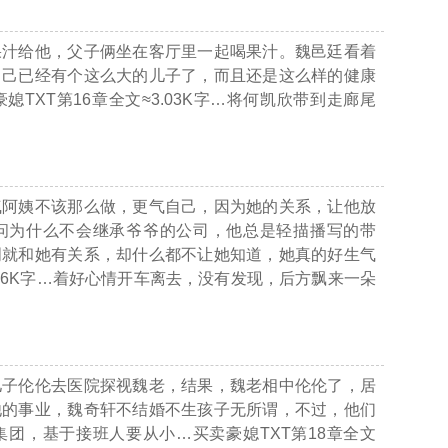
果汁给他，父子俩坐在客厅里一起喝果汁。魏邑廷看着
自己已经有个这么大的儿子了，而且还是这么样的健康
媳TXT第16章全文≈3.03K字…
将何凯欣带到走廊尾
气阿姨不该那么做，更气自己，因为她的关系，让他放
问为什么不会继承爷爷的公司，他总是轻描播写的带
明就和她有关系，却什么都不让她知道，她真的好生气
46K字…
着好心情开车离去，没有发现，后方飘来一朵
儿子伦伦去医院探视魏老，结果，魏老相中伦伦了，居
他的事业，魏奇轩不结婚不生孩子无所谓，不过，他们
集团，基于接班人要从小
…买卖豪媳TXT第18章全文