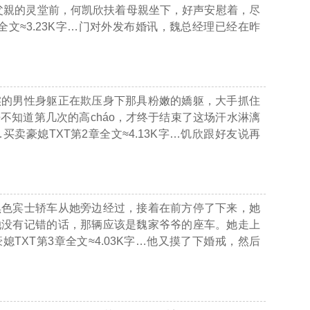
父親的灵堂前，何凯欣扶着母親坐下，好声安慰着，尽
文≈3.23K字…
门对外发布婚讯，魏总经理已经在昨
实的男性身躯正在欺压身下那具粉嫩的嬌躯，大手抓住
不知道第几次的高cháo，才终于结束了这场汗水淋漓
…买卖豪媳TXT第2章全文≈4.13K字…
饥欣跟好友说再
黑色宾士轿车从她旁边经过，接着在前方停了下来，她
她没有记错的话，那辆应该是魏家爷爷的座车。她走上
媳TXT第3章全文≈4.03K字…
他又摸了下婚戒，然后