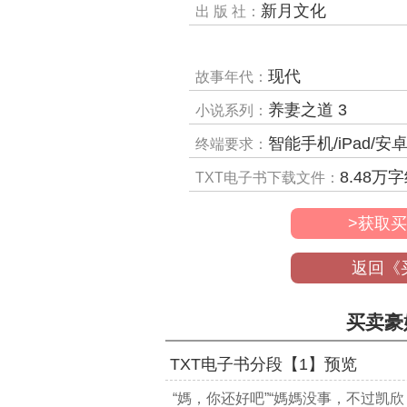
新月文化
出 版 社：
现代
故事年代：
养妻之道 3
小说系列：
智能手机/iPad/安卓平板/电子阅读器/MP4
终端要求：
8.48
万字
TXT电子书下载文件：
>获取买
返回《
买卖豪
TXT电子书分段【1】预览
“媽，你还好吧”“媽媽没事，不过凯