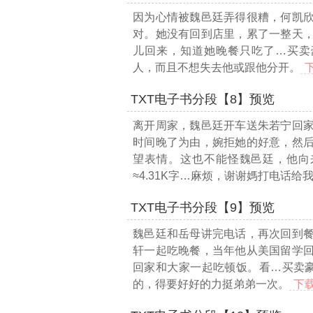
因为心情被魏邑廷弄得很糟，何凯
对。她没有回到店里，累了一整天
儿回来，知道她晚餐只吃了
…买卖豪
人，而且不想失去他或跟他分开。
TXT电子书分段【8】预览
离开周家，魏邑廷开车送朱若宁回
时间晚了为由，婉拒她的好意，然
望表情。这也不能怪魏邑廷，他向
≈4.31K字…
麻烦，谢谢媽打电话给我
TXT电子书分段【9】预览
魏邑廷和岳母讲完电话，再次回到
轩一起吃晚餐，当年他从美国留学
回家和大家一起吃顿饭。看
…买卖豪
的，得要好好的力挺弟弟一次。
下载