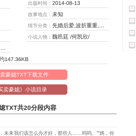
2014-08-13
出版时间：
未知
故事地点：
先婚后爱,波折重重,破镜重圆
情节分类：
魏邑廷 /何凯欣/
小说人物：
等
约
147.36
KB
卖豪媳TXT下载文件
买卖豪媳》小说目录
媳TXT共20分段内容
欣，未来我们该怎么办才好，那些人……呜呜。”“媽，你