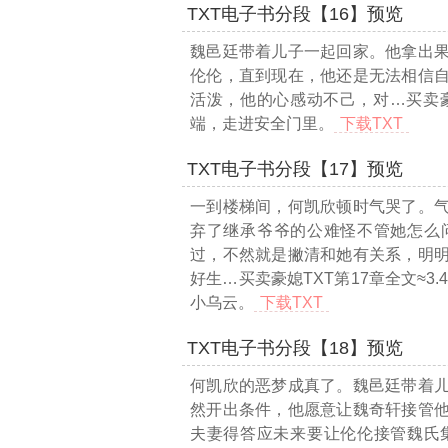
TXT电子书分段【16】预览
魏邑廷带着儿子一起回家。他拿出
伦伦，直到现在，他还是无法相信
活泼，他的心感动不己，对
…买卖豪
端，走进安全门里。
下载TXT
TXT电子书分段【17】预览
一到楼梯间，何凯欣顿时气哭了。
弃了继承爷爷的公难怪不管她怎么
过，不然就是撇清和她有关系，明
好生
…买卖豪媳TXT第17章全文≈3.
小乌云。
下载TXT
TXT电子书分段【18】预览
何凯欣的恶梦成真了。魏邑廷带着
然开出条件，他愿意让魏奇轩接管
夫妻得答应未来要让伦伦接管魏氏