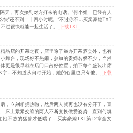
隔天，再次接到对方打来的电话。“何小姐，已经有人
么快”还不到二十四小时呢。“不过你不
…买卖豪媳TXT
，不过很快就能一起生活了。
下载TXT
装精品店的开幕之夜，店里除了举办开幕酒会外，也有
的小舞台，现场好不热闹，参加的贵婦名媛不少，当然
媒体更是很早就在店门口占好位置，拍下每个盛装出席
7K字…
不知道从何时开始，她的心里也只有他。
下载
里后，立刻相拥热吻，然后两人就再也没有分开了，直
夜，床上紧紧交缠的两人不断变换做爱姿势，直到何凯
住她不放的猛兽才低喘了
…买卖豪媳TXT第12章全文