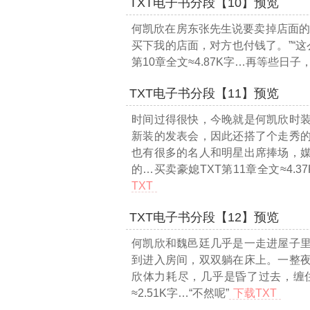
TXT电子书分段【10】预览
何凯欣在房东张先生说要卖掉店面的
买下我的店面，对方也付钱了。”“这
第10章全文≈4.87K字…
再等些日子
TXT电子书分段【11】预览
时间过得很快，今晚就是何凯欣时
新装的发表会，因此还搭了个走秀
也有很多的名人和明星出席捧场，
的
…买卖豪媳TXT第11章全文≈4.3
TXT
TXT电子书分段【12】预览
何凯欣和魏邑廷几乎是一走进屋子
到进入房间，双双躺在床上。一整
欣体力耗尽，几乎是昏了过去，缠
≈2.51K字…
“不然呢”
下载TXT