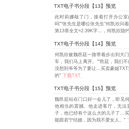
TXT电子书分段【13】预览
此时莉娜敲了门，接着打开办公室
吗”“张先生是哪位张先生”何凯欣问
第13章全文≈2.39K字…
，何凯欣隐
TXT电子书分段【14】预览
何凯欣被魏邑廷一路带着步出到大门
车，我们马上离开。”“邑廷，我们
没想到爷爷为了要让
…买卖豪媳TXT第
的”
下载TXT
TXT电子书分段【15】预览
魏邑廷站在门口好一会儿了，听见
他相当的震撼。他走进客厅，无法
子，他已经有个这么大的儿子了
…买
能跟若宁结婚，因为我不爱女人。”