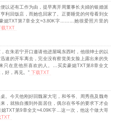
欣便以还有工作为由，提早离开周董事长夫婦的银婚派
，亨利回饭店，而她也回家了。正要睡觉的何母看到女
媳TXT第7章全文≈3.80K字…
……她很爱照片里的
下载TXT
家，在朱若宁开口邀请他进屋喝东西时，他很绅士的以
后迅速的开车离去，完全没有察觉美女脸上露出来的失
来只在意他所喜欢的人。
…买卖豪媳TXT第8章全文
，好，再见。”
下载TXT
餐桌。今天他刚好回魏家大宅，和爷爷、周秀燕及魏奇
回来，就独自搬到外面居住，偶尔在爷爷的要求下才会
媳TXT第9章全文≈4.09K字…
这一次，他这个做大哥
TXT