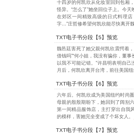
十四岁的何凯欣从化妆室回到包厢
怪异。“怎么了”她坐回位子上。今
在郊区一间精致高级的日式料理店
字…
”庄哲修希望何凯欣能尽快离开
TXT电子书分段【5】预览
魏邑廷害死了她父親何凯欣震愕着，
借钱吗”“何小姐，我没有骗你，董
以我不可能记错。”许昌明表明自己
月后，何凯欣离开台湾，前往美国纽
TXT电子书分段【6】预览
六年后。何凯欣成为美国纽约时尚
母親的殷殷期盼下，她回到了阔别
第一间精品服饰店，主打穿出自我
的模样，害她完全变成了个坏女人。
TXT电子书分段【7】预览