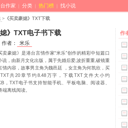
港台作家
分类
热门榜
找小说
媳
>
《买卖豪媳》TXT下载
媳》TXT电子书下载
作
作者：
米乐
买卖豪媳》是港台言情作家“米乐”创作的精彩中短篇口
小说，由新月文化出版，属于先婚后爱,波折重重,破镜重
言情内容，故事男主角为魏邑廷 ，女主角为何凯欣，买
TXT共
20
章节约
8.48万
字，下载TXT文件大小约
KB，TXT电子书支持智能手机、平板电脑、阅读器、
等终端离线阅读。