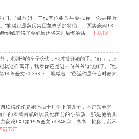
的门。“凯欣姐，二线有位张先生要找你，你要接听
着。“他说他是魏氏集团董事长的特助。
…买卖豪媳TXT
约听到魏老说了要魏邑廷将来别后悔的话。
下载TXT
外，来到他的车子旁边，他才放开她的手。“好了，上
不能就这样离开，我看你还是进去向爷爷道歉好了。”她
14章全文≈3.35K字…
地喊着：“邑廷你是什么时候来
何凯欣说伦伦是她怀胎十月生下的儿子，不是领养的，
置信的看着何凯欣以及她面前的小男孩，那是他的儿
卖豪媳TXT第15章全文≈3.84K字…
爷爷，抱歉，我不
下载TXT