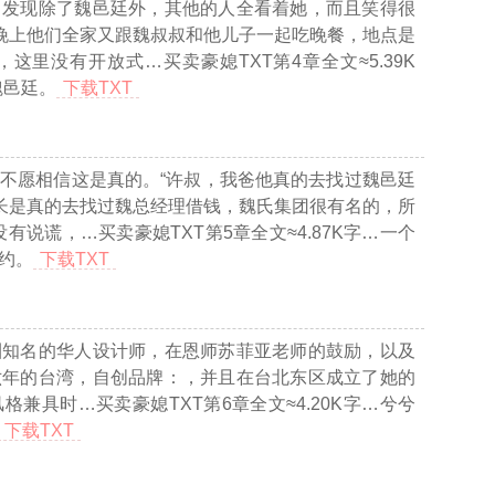
，发现除了魏邑廷外，其他的人全看着她，而且笑得很
天晚上他们全家又跟魏叔叔和他儿子一起吃晚餐，地点是
，这里没有开放式
…买卖豪媳TXT第4章全文≈5.39K
魏邑廷。
下载TXT
不愿相信这是真的。“许叔，我爸他真的去找过魏邑廷
事长是真的去找过魏总经理借钱，魏氏集团很有名的，所
没有说谎，
…买卖豪媳TXT第5章全文≈4.87K字…
一个
约。
下载TXT
圏知名的华人设计师，在恩师苏菲亚老师的鼓励，以及
六年的台湾，自创品牌：，并且在台北东区成立了她的
风格兼具时
…买卖豪媳TXT第6章全文≈4.20K字…
兮兮
下载TXT