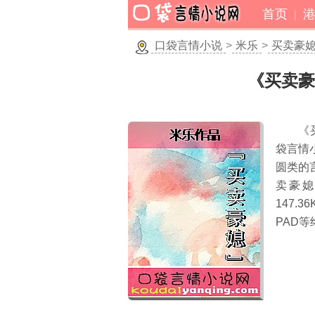
首页
口袋言情小说
>
米乐
>
买卖豪
《买卖豪
《
袋言情
圆类的
卖豪媳
147.36
PAD