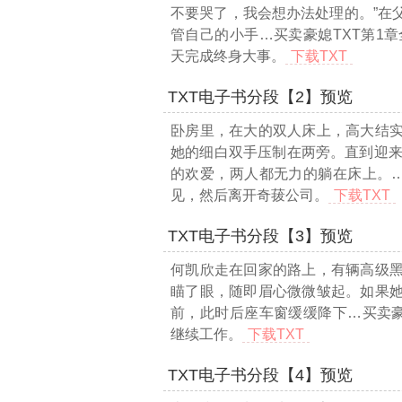
不要哭了，我会想办法处理的。”在
管自己的小手
…买卖豪媳TXT第1章全
天完成终身大事。
下载TXT
TXT电子书分段【2】预览
卧房里，在大的双人床上，高大结
她的细白双手压制在两旁。直到迎来
的欢爱，两人都无力的躺在床上。
见，然后离开奇菝公司。
下载TXT
TXT电子书分段【3】预览
何凯欣走在回家的路上，有辆高级
瞄了眼，随即眉心微微皱起。如果
前，此时后座车窗缓缓降下
…买卖豪
继续工作。
下载TXT
TXT电子书分段【4】预览