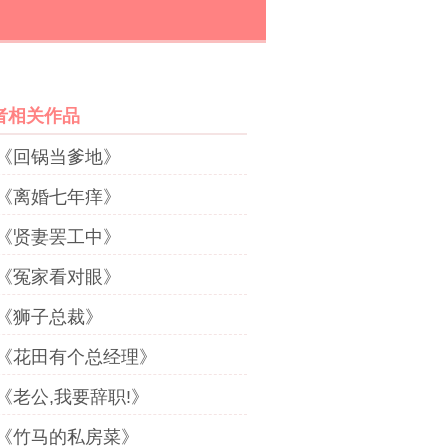
者相关作品
《回锅当爹地》
《离婚七年痒》
《贤妻罢工中》
《冤家看对眼》
《狮子总裁》
《花田有个总经理》
《老公,我要辞职!》
《竹马的私房菜》