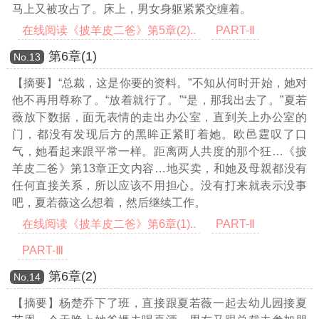
马上又被攻占了。床上，男女身躯紧紧交缠着。
在线阅读《披羊皮二爸》第5章(2)..
PART-Ⅱ
第6章(1)
Νο.13
【摘要】“总裁，这是你要的资料。”不知从何时开始，她对
他不再用尊称了。“放着就行了。”“是，那我出去了。”夏若
薇放下数据，面无表情的走出办公室，直到关上办公室的
门，都没有发现后方的黑眸正紧盯着她。欧邑霆叹了口
气，她看起来跟平常一样。距离两人共度的那个狂
…《披
羊皮二爸》第13章正文内容…
地买卖，和她及母親都没有
任何直接关系，所以应该不用担心。没有打来就表示没事
吧，夏若薇这么想着，然后继续工作。
在线阅读《披羊皮二爸》第6章(1)..
PART-Ⅱ
PART-Ⅲ
第6章(2)
Νο.14
【摘要】杨楚乔下了班，直接跟夏若薇一起去幼儿园接夏