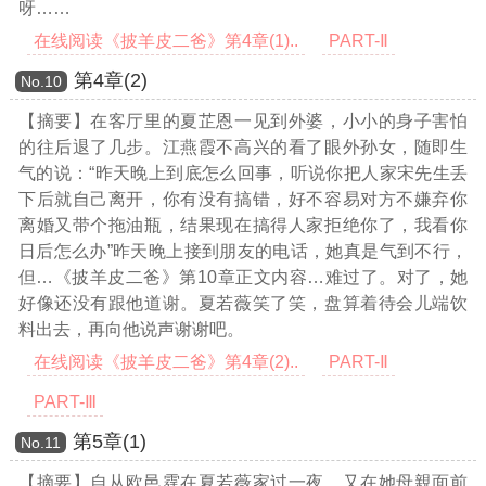
呀……
在线阅读《披羊皮二爸》第4章(1)..
PART-Ⅱ
第4章(2)
Νο.10
【摘要】在客厅里的夏芷恩一见到外婆，小小的身子害怕
的往后退了几步。江燕霞不高兴的看了眼外孙女，随即生
气的说：“昨天晚上到底怎么回事，听说你把人家宋先生丢
下后就自己离开，你有没有搞错，好不容易对方不嫌弃你
离婚又带个拖油瓶，结果现在搞得人家拒绝你了，我看你
日后怎么办”昨天晚上接到朋友的电话，她真是气到不行，
但
…《披羊皮二爸》第10章正文内容…
难过了。对了，她
好像还没有跟他道谢。夏若薇笑了笑，盘算着待会儿端饮
料出去，再向他说声谢谢吧。
在线阅读《披羊皮二爸》第4章(2)..
PART-Ⅱ
PART-Ⅲ
第5章(1)
Νο.11
【摘要】自从欧邑霆在夏若薇家过一夜，又在她母親面前