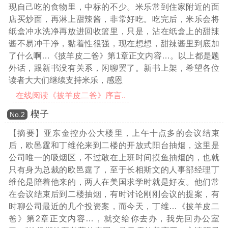
现自己吃的食物里，中标的不少。米乐常到住家附近的面
店买炒面，再淋上甜辣酱，非常好吃。吃完后，米乐会将
纸盒冲水洗净再放进回收篮里，只是，沾在纸盒上的甜辣
酱不易冲干净，黏着性很强，现在想想，甜辣酱里到底加
了什么啊
…《披羊皮二爸》第1章正文内容…
。以上都是题
外话，跟新书没有关系，闲聊罢了。新书上架，希望各位
读者大大们继续支持米乐，感恩
在线阅读《披羊皮二爸》序言..
楔子
Νο.2
【摘要】亚东金控办公大楼里，上午十点多的会议结束
后，欧邑霆和丁维伦来到二楼的开放式阳台抽烟，这里是
公司唯一的吸烟区，不过敢在上班时间摸鱼抽烟的，也就
只有身为总裁的欧邑霆了，至于长相斯文的人事部经理丁
维伦是陪着他来的，两人在美国求学时就是好友。他们常
在会议结束后到二楼抽烟，有时讨论刚刚会议的提案，有
时聊公司最近的几个投资案，而今天，丁维
…《披羊皮二
爸》第2章正文内容…
，就交给你去办，我先回办公室