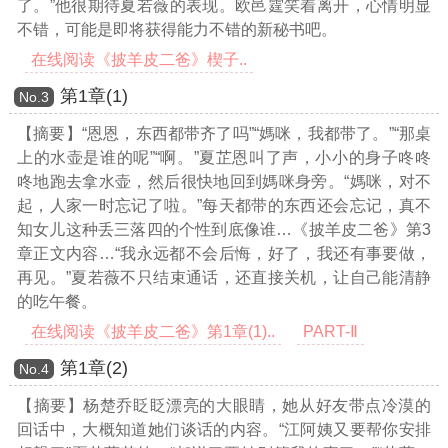
了。”他很期待夏若薇的表现。欧邑霆笑着离开，心情明显
不错，可能是即将获得能力不错的新秘书吧。
在线阅读《披羊皮二爸》楔子..
第1章(1)
Νο.3
【摘要】“恩恩，东西都带齐了吗”“媽咪，我都带了。”“那桌
上的水壶是谁的呢”“啊。”夏芷恩叫了声，小小的身子咚咚
咚地跑去拿水壶，然后很快地回到媽咪身旁。“媽咪，对不
起，人家一时忘记了啦。”每天都带的东西还会忘记，真不
知女儿这种丢三落四的个性到底像谁
…《披羊皮二爸》第3
章正文内容…
“我永远都不会后悔，好了，我还有事要做，
再见。”夏若薇不只结束通话，还直接关机，让自己能清静
的吃午餐。
在线阅读《披羊皮二爸》第1章(1)..
PART-Ⅱ
第1章(2)
Νο.4
【摘要】杨楚乔眨眨漂亮的大眼睛，她从好友带点冷漠的
回话中，大概知道她们谈话的内容。“江阿姨又要帮你安排