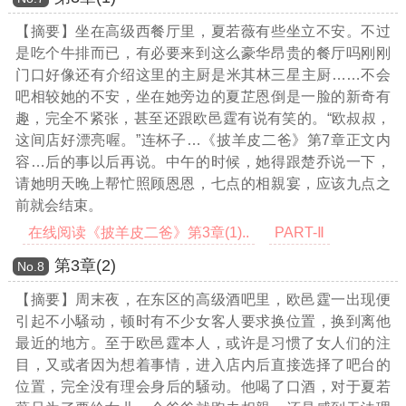
【摘要】坐在高级西餐厅里，夏若薇有些坐立不安。不过
是吃个牛排而已，有必要来到这么豪华昂贵的餐厅吗刚刚
门口好像还有介绍这里的主厨是米其林三星主厨……不会
吧相较她的不安，坐在她旁边的夏芷恩倒是一脸的新奇有
趣，完全不紧张，甚至还跟欧邑霆有说有笑的。“欧叔叔，
这间店好漂亮喔。”连杯子
…《披羊皮二爸》第7章正文内
容…
后的事以后再说。中午的时候，她得跟楚乔说一下，
请她明天晚上帮忙照顾恩恩，七点的相親宴，应该九点之
前就会结束。
在线阅读《披羊皮二爸》第3章(1)..
PART-Ⅱ
第3章(2)
Νο.8
【摘要】周末夜，在东区的高级酒吧里，欧邑霆一出现便
引起不小騒动，顿时有不少女客人要求换位置，换到离他
最近的地方。至于欧邑霆本人，或许是习惯了女人们的注
目，又或者因为想着事情，进入店内后直接选择了吧台的
位置，完全没有理会身后的騒动。他喝了口酒，对于夏若