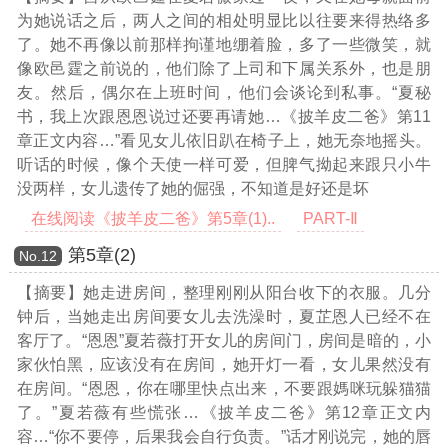
为她说话之后，两人之间的相处明显比以往要来得热络多
了。她不再像以前那样拘谨地绷着脸，多了一些微笑，就
像欧邑霆之前说的，他们除了上司和下属关系外，也是朋
友。然后，偶尔在上班时间，他们会谈论到私事。“夏秘
书，我上次跟恩恩说过还要再请她
…《披羊皮二爸》第11
章正文内容…
”看见女儿依旧趴在椅子上，她无奈地摇头。
听话的时候，像个天使一样可爱，但脾气拗起来跟只小牛
没两样，女儿遗传了她的倔强，不知道是好还是坏
在线阅读《披羊皮二爸》第5章(1)..
PART-Ⅱ
第5章(2)
Νο.12
【摘要】她走进房间，整理刚刚从阳台收下的衣服。几分
钟后，当她走出房间要女儿去洗澡时，夏芷恩人已经不在
客厅了。“恩恩”夏若薇打开女儿的房间门，房间是暗的，小
家伙怕黑，应该没有在房间，她开灯一看，女儿果然没有
在房间。“恩恩，你在哪里快点出来，不要跟媽咪玩躲猫猫
了。”夏若薇有些慌张
…《披羊皮二爸》第12章正文内
容…
“你不要停，后果我会自行负责。”话才刚说完，她的唇