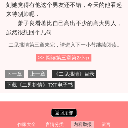
刻她觉得有他这个男友还不错，今天的他看起
来特别帅呢．
萧子良看著比自己高出不少的高大男人，
虽然很想回个几句……
二见挑情第三章未完，请进入下一小节继续阅读..
>> 阅读第三章第
2
小节
下一章
上一章
《二见挑情》目录
下载《二见挑情》TXT电子书
返回顶部
作家大全
言情分类
内容举报
留言