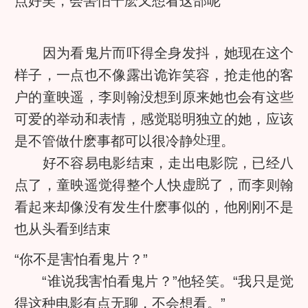
点好笑，会害怕干麽又想看这部呢
因为看鬼片而吓得全身发抖，她现在这个
样子，一点也不像露出诡诈笑容，抢走他的客
户的童映遥，李则翰没想到原来她也会有这些
可爱的举动和表情，感觉聪明独立的她，应该
是不管做什麽事都可以很冷静
理。
好不容易电影结束，走出电影院，已经八
点了，童映遥觉得整个人快虚
了，而李则翰
看起来却像没有发生什麽事似的，他刚刚不是
也从头看到结束
“你不是害怕看鬼片？”
“谁说我害怕看鬼片？”他轻笑。“我只是觉
得这种电影有点无聊，不会想看。”