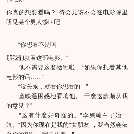
你真的想要看吗？”待会儿该不会在电影院里
听见某个男人惨叫吧
“你想看不是吗
那我们就看这部电影。”
他不需要这麽牺牲啦。“如果你想看其他
电影的话……”
“没关系，就看你想看的。”
童映遥困惑地看著他。“干麽这麽顺从我
的意见？”
“这有什麽好奇怪的。”李则翰白了她一
眼。“因为你现在是我的“女朋友”，我当然会依