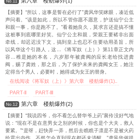
第六章 楼舫爆炸(1)
Νο.11
【摘要】“所以，这事是誓在必行了”龚风华笑眯眼，凑近低
声问着。“该是如此，所以不管你愿不愿意，护送仙宁公主
和親一事，你是跑不了。”看着她良久，莫求言还是搞不懂
这桩事到底哪里好笑。仙宁公主和親，荣親王要褚非出面
牵线，却迟迟没下文，搞到皇上也忍不住要动用圣旨，所
以风华这个引路人，这
…《将军奴（上）》第11章正文内
容…
稚是她的本名，六岁那年被龚阀的应长老给找进龚
阀，赐了龚姓，那之后，为了保护未来的龚阀女王，她注
定得当个男人，必要时，她得成为女王的替身。
在线阅读《将军奴（上）》第六章 楼舫爆炸(1)..
PART-Ⅱ
PART-Ⅲ
第六章 楼舫爆炸(2)
Νο.12
【摘要】“我说四爷，你不看怎么替华爷上葯”襄伶没好气地
说：“现在不是在意男女之别的时候，你也是个大夫，救人
要紧。”“是呀，赶快弄一弄，然后去瞧瞧子凛是不是被火葯
给震出内伤，不然怎会直到现在都还未清醒。”龚风华催提