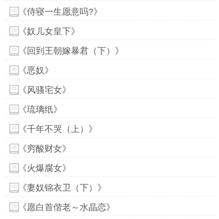
《侍寝一生愿意吗?》
《奴儿女皇下》
《回到王朝嫁暴君（下）》
《恶奴》
《风骚宅女》
《琉璃纸》
《千年不哭（上）》
《穷酸财女》
《火爆腐女》
《妻奴锦衣卫（下）》
《愿白首偕老～水晶恋》