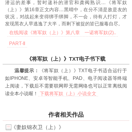
潜运的差事，暂时递补的潜官和龚阀熟识
…《将军奴
（上）》第16章正文内容…
黑晴中，在分不清是敌是友的
状况，对战起来变得绑手绑脚，不一会，待有人打灯，才
发现黑衣人早逃逸了大半，而剩下被捉的皆已服毒自尽。
在线阅读《将军奴（上）》第八章 一诺将军奴(2)..
PART-Ⅱ
《将军奴（上）》TXT电子书下载
温馨提示：
《将军奴（上）》TXT电子书适合运行于
如IPHONE、安卓等智能手机、PAD、电子阅读器等终端
上阅读，下载后不需要联网即无需网络也可以正常离线阅
读全本小说喔！
下载将军奴（上）小说全文
作者相关作品
《妻奴锦衣卫（上）》