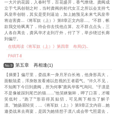
一大片的花园，入春时节，百花盛开，香气缭绕。龚阀成
立于弋风创朝之时，当时龚阀的初代女王之所以会支持弋
风皇帝创朝，其实是受到逼迫，加上她预见未来弋风皇帝
将迫害龚
…《将军奴（上）》第8章正文内容…
。“不群，帐
款我交给飒离了，待会你去找他点算。左不群点点头，三
人各自离去，龚风华才走到厅外，付了下，举步绕过长廊
到偏厅。
在线阅读《将军奴（上）》第四章 布局(2)..
PART-Ⅱ
第五章 再相逢(1)
Νο.9
【摘要】偏厅里，娄战耒一身月牙白长袍，他身形高大，
面貌隂柔，浑身散发看难以忽视的王者霸气。“许久不见，
不知阁下今日到龚阀，所为何事”龚风华客气询问。“子凛是
不是像被踩到尾巴的猫……”他笑眯魅眸，呷了口茶，才嘴
笑低时，“跑了”“形容得其贴切，可见阁下相当了解子
凛。”她扬眉轻笑，
…《将军奴（上）》第9章正文内容…
她
邀娄战耒去商宴，是因为她猜想子凛八成会带弋照霆去，