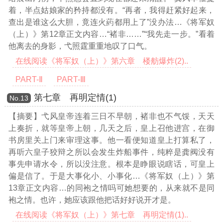
着，半点姑娘家的矜持都没有。“再者，我得赶紧好起来，
查出是谁这么大胆，竟连火葯都用上了”没办法
…《将军奴
（上）》第12章正文内容…
“褚非……”“我先走一步。”看着
他离去的身影，弋照霆重重地叹了口气。
在线阅读《将军奴（上）》第六章 楼舫爆炸(2)..
PART-Ⅱ
PART-Ⅲ
第七章 再明定情(1)
Νο.13
【摘要】弋风皇帝连着三日不早朝，褚非也不气馁，天天
上奏折，就等皇帝上朝，几天之后，皇上召他进宫，在御
书房里关上门来审理这事。他一看便知道皇上打算私了，
再听六皇子狡辩之所以会发生炸船事件，纯粹是龚阀没有
事先申请水令，所以没注意。根本是睁眼说瞎话，可皇上
偏是信了。于是大事化小、小事化
…《将军奴（上）》第
13章正文内容…
的同袍之情吗可她想要的，从来就不是同
袍之情。也许，她应该跟他把话好好说开才是。
在线阅读《将军奴（上）》第七章 再明定情(1)..