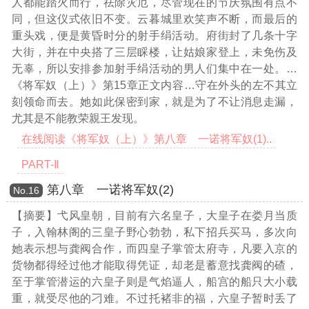
人都能踏火而行，祛除灾厄，尽管现在的节庆氛围有点不
同，但这仪式依旧不变。云暮城里欢笑声不断，而最后的
重头戏，便是黄昏时分的射手绢活动。府街封了几条十字
大街，并在中央搭了三层睬楼，让姑娘家登上，未免伤及
无辜，所以安排参加射手绢活动的男人们集中在一处。
…
《将军奴（上）》第15章正文内容…
守在外头的左不其立
刻领命而去。她如此保密到家，就是为了不让消息走漏，
尤其是不能教荣親王发现。
在线阅读《将军奴（上）》第八章 一诺将军奴(1)..
PART-Ⅱ
第八章 一诺将军奴(2)
Νο.16
【摘要】弋风皇朝，目前有六名皇子，大皇子在娄月当质
子，入翰林阁的三皇子野心勃勃，私下招兵买马，多次向
她表示想与龚阀合作，而四皇子掌管太府寺，凡要入京的
货物都得经过他才能取得凭证，却老是蓄意找龚阀的碴，
至于掌管潜运的六皇子则是气焰逼人，船宫的船只大小载
重，就受尽他的刁难。不过托褚非的福，六皇子暂时丢了