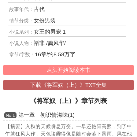
古代
故事年代：
女扮男装
情节分类：
女王的男宠 1
小说系列：
褚非 /龚风华/
小说人物：
16章/约8.58万字
章节/字数：
从头开始阅读本书
下载《将军奴（上）》TXT全集
《将军奴（上）》章节列表
第一章 初识情滋味(1)
Νο.1
【摘要】入秋的天候瞬息万变。一早还艳阳高照，到了中
午就狂风大作，天色隂霾得像是随时会落下暴雨。风在他