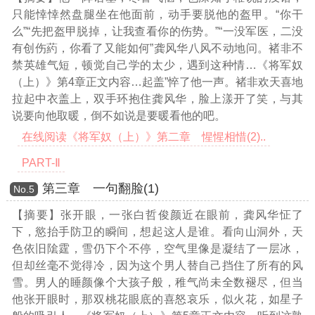
只能悻悻然盘腿坐在他面前，动手要脱他的盔甲。“你干
么”“先把盔甲脱掉，让我查看你的伤势。”“一没军医，二没
有创伤葯，你看了又能如何”龚风华八风不动地问。褚非不
禁英雄气短，顿觉自己学的太少，遇到这种情
…《将军奴
（上）》第4章正文内容…
起盖”悴了他一声。褚非欢天喜地
拉起中衣盖上，双手环抱住龚风华，脸上漾开了笑，与其
说要向他取暖，倒不如说是要暖看他的吧。
在线阅读《将军奴（上）》第二章 惺惺相惜(2)..
PART-Ⅱ
第三章 一句翻脸(1)
Νο.5
【摘要】张开眼，一张白哲俊颜近在眼前，龚风华怔了
下，慾抬手防卫的瞬间，想起这人是谁。看向山洞外，天
色依旧隂霆，雪仍下个不停，空气里像是凝结了一层冰，
但却丝毫不觉得冷，因为这个男人替自己挡住了所有的风
雪。男人的睡颜像个大孩子般，稚气尚未全数褪尽，但当
他张开眼时，那双桃花眼底的喜怒哀乐，似火花，如星子