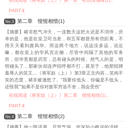
在线阅读《将军奴（上）》第一章 初识情滋味(2)..
PART-Ⅱ
第二章 惺惺相惜(1)
Νο.3
【摘要】褚非怒气冲天，一连数天这把火还是不消停，庆
幸的是，他是在皇卫司当差，和五军都督所有些距离，不
用天天看到龚风华。而这两个地方，说远没多远，说近
嘛，都在皇上的学风宫左侧，尽管中间隔了其他的军务
所，但毕竟都是武官，总有碰头的时候。然气人的是，明
明碰头了，那家伙却连声招呼都不打，甚至于，他那招牌
羞辱人的笑又
…《将军奴（上）》第3章正文内容…
笑肉不
笑的态度，褚非被激怒了。“我要你低头，你偏是不低头，
还怪我”“如果不是你对敌军穷追不舍，我会受伤”
在线阅读《将军奴（上）》第二章 惺惺相惜(1)..
PART-Ⅱ
第二章 惺惺相惜(2)
Νο.4
【摘要】他一阵语塞，尽管气恼，也深知小稚说的没错，