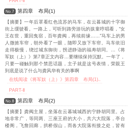
PART-Ⅱ
第四章 布局(1)
Νο.7
【摘要】一年后罩看红色流苏的马车，在云暮城的十字御
街上缓驶看。一路上，可听到路旁游玩的孩童哼唱看，“女
王在世，重回曳宿，百年龚阀，再续前缘……”马车上的男
人微掀车帘，朝外看了一眼，随即又放下车帘。马车依旧
走得极慢，绕过城东御街，拐进静诣的福寿胡同。
…《将
军奴（上）》第7章正文内容…
要继续保持沉默。一年了，
只要一碰触到那个禁思话题，主子就是这号表情，荣親王
到底是说了什么与龚风华有关的事啊
在线阅读《将军奴（上）》第四章 布局(1)..
PART-Ⅱ
第四章 布局(2)
Νο.8
【摘要】龚阀主屋，坐落在云暮城城西的宁静胡同里。占
地非常广，等同两、三座王府的大小，共六大院落，亭台
楼阁，飞詹回廊，拱桥假山，而各大院落衔接之处，皆有