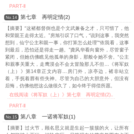
PART-Ⅱ
第七章 再明定情(2)
Νο.14
【摘要】“这褚都督倒也是个文武兼备之才，只可惜了，他
和荣親王走得太近。”房旭引叹了口气，“说到这事，我突然
想到，仙宁公主和親一事，你打算怎么处理”“依我看，这事
到最后，恐怕还是得走一趟。”龚风华看向窗外，尽管窗子
紧闭，但她仿佛瞧见他孤单的身影，那般令她不舍。“公主
和親事关重大，走鹰漠会不会太冒险那儿不但
…《将军奴
（上）》第14章正文内容…
房门外，凉亭边，褚非站立
着，手抚着唇有些失神。尽管为自己的大胆意外，但没有
后悔，仿佛他想这么做很久了，如今终于得偿所愿。
在线阅读《将军奴（上）》第七章 再明定情(2)..
PART-Ⅱ
第八章 一诺将军奴(1)
Νο.15
【摘要】过火节，顾名思义就是生起一簇簇的火，让所有