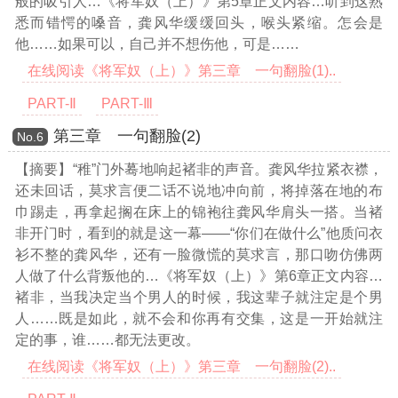
般的吸引人
…《将军奴（上）》第5章正文内容…
听到这熟
悉而错愕的嗓音，龚风华缓缓回头，喉头紧缩。怎会是
他……如果可以，自己并不想伤他，可是……
在线阅读《将军奴（上）》第三章 一句翻脸(1)..
PART-Ⅱ
PART-Ⅲ
第三章 一句翻脸(2)
Νο.6
【摘要】“稚”门外蓦地响起褚非的声音。龚风华拉紧衣襟，
还未回话，莫求言便二话不说地冲向前，将掉落在地的布
巾踢走，再拿起搁在床上的锦袍往龚风华肩头一搭。当褚
非开门时，看到的就是这一幕——“你们在做什么”他质问衣
衫不整的龚风华，还有一脸微慌的莫求言，那口吻仿佛两
人做了什么背叛他的
…《将军奴（上）》第6章正文内容…
褚非，当我决定当个男人的时候，我这辈子就注定是个男
人……既是如此，就不会和你再有交集，这是一开始就注
定的事，谁……都无法更改。
在线阅读《将军奴（上）》第三章 一句翻脸(2)..