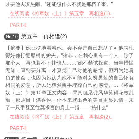
才要他去凑热闹。“还能想什么不就是那档子事。”
在线阅读《将军奴（上）》第五章 再相逢(1)..
PART-Ⅱ
第五章 再相逢(2)
Νο.10
【摘要】她怔楞地看着他。会不会是自己想岔了可他表现
得好像打翻醋桶的妒夫。“褚非，在我心里有一个人，除了
那个人，再也装不下其他人……”她不禁试探道。当年惜懂
无知，直到要分离，才察觉自己对他的感情，但因为她肩
负的使命，也因为她认为他不可能对女扮男装的自己怀有
相同的爱意，所以她毅然親手埋葬自己的感情。
…《将军
奴（上）》第10章正文内容…
果真瞧见龚风华笑得花枝乱
颤，那眉目里满喜悦，让本来就出色的美目更显风情，末
了一只手甚至往莫求言的肩上一搭——“搞什么”
在线阅读《将军奴（上）》第五章 再相逢(2)..
PART-Ⅱ