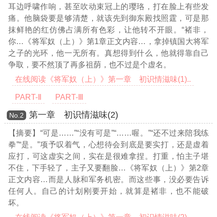
耳边呼啸作响，甚至吹动束冠上的璎珞，打在脸上有些发
痛。他脑袋要是够清楚，就该先到御东殿找照霆，可是那
抹鲜艳的红仿佛占满所有色彩，让他转不开眼。“褚非，
你
…《将军奴（上）》第1章正文内容…
，拿掉镇国大将军
之子的光环，他一无所有。真想得到什么，他就得靠自己
争取，要不然顶了再多祖荫，也不过是个虚名。
在线阅读《将军奴（上）》第一章 初识情滋味(1)..
PART-Ⅱ
PART-Ⅲ
第一章 初识情滋味(2)
Νο.2
【摘要】“可是……”“没有可是”“……喔。”“还不过来陪我练
拳”“是。”项予叹着气，心想待会到底是要实打，还是虚着
应打，可这虚实之间，实在是很难拿捏。打重，怕主子堪
不住，下手轻了，主子又要翻脸
…《将军奴（上）》第2章
正文内容…
而是人脉和军务机密。而这些事，没必要告诉
任何人。自己的计划刚要开始，就算是褚非，也不能破
坏。