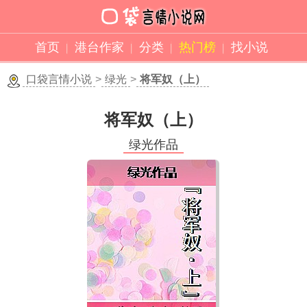
首页
港台作家
分类
热门榜
找小说
口袋言情小说
>
绿光
>
将军奴（上）
将军奴（上）
绿光作品