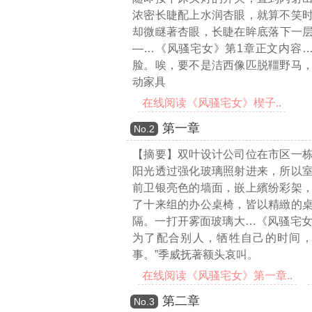
浓密长睫配上水润杏眼，就算不笑
却微瞇著杏眼，长睫在眸底落下一
—
…《风骚宅女》第1章正文内容
脸。唉，要不是洁西像匹脱韁野马
动家具
在线阅读《风骚宅女》楔子..
第一章
Νο.2
【摘要】双叶设计公司位在市区一
阳光透过强化玻璃照射进来，所以
前卫银亮色的墙面，嵌上繽纷彩架
了十来组的办公桌椅，皆以精緻的
隔。一打开雾面玻璃大
…《风骚宅女
为了配合别人，牺牲自己的时间，
事。”季威抚著额头哀叫。
在线阅读《风骚宅女》第一章..
第二章
Νο.3