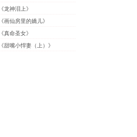
《龙神泪上》
《画仙房里的嬌儿》
《真命圣女》
《甜嘴小悍妻（上）》