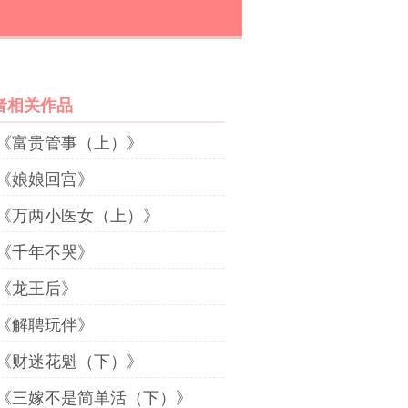
者相关作品
《富贵管事（上）》
《娘娘回宫》
《万两小医女（上）》
《千年不哭》
《龙王后》
《解聘玩伴》
《财迷花魁（下）》
《三嫁不是简单活（下）》