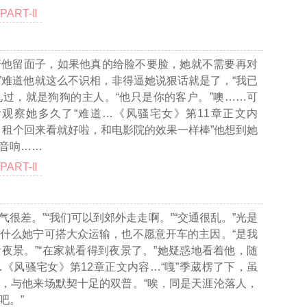
PART-Ⅱ
普他留面子，如果他真的给脸不要脸，她就不需要再对
么”难道他就这么不识相，非得逼她说狠话就是了，“我已
过，就是狗狗的主人。“他只是你的客户。”噢……可
观察她多久了“难道
…《风骚宅女》第11章正文内
，租个回来看就好啦，和电影院的效果一样棒”他想到她
音响……
PART-Ⅱ
气很差。”“我们可以到郊外走走啊。”“交通很乱。”光是
什么她宁可搭大众运输，也不愿意开车的主因。“是我
夜景。”“在家就看得到夜景了。”她疑惑地看着他，随
…《风骚宅女》第12章正文内容…
“嘎”季葳楞了下，虽
，与他来场默契十足的双普。“唉，同是天涯沦落人，
吧。”