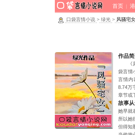
首页
口袋言情小说
>
绿光
>
风骚宅
作品简
《
袋言情
言情内
8.7
章节或
故事从
她早就
所以她
但得知
当他放