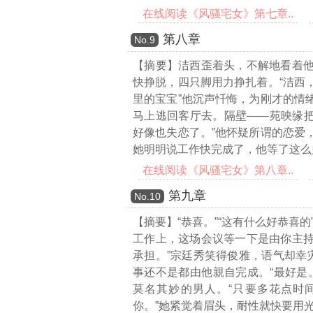
在线阅读《风骚宅女》第七章..
第八章
Νο.9
【摘要】洁西歪着头，不解地看着
快挣脱，四只脚用力挣扎着。“洁西
里的宝宝”他沉声忏悔，为刚才的情
马上逃回客厅去。隔壁——苑映缘
好像也失恋了。”他怀疑所谓的恋爱
她明明说工作快完成了，他等了这么
在线阅读《风骚宅女》第八章..
第九章
Νο.10
【摘要】“恭喜。”“这有什么好恭喜
工作上，这场会议等一下是由你主
承担。”宗廷秀笑得俊雅，语气却幸
事还不是都由他親自完成。“最好是
莫名其妙的男人。“只要多花点时
你。”她紧觉着眉头，耐性就快要用