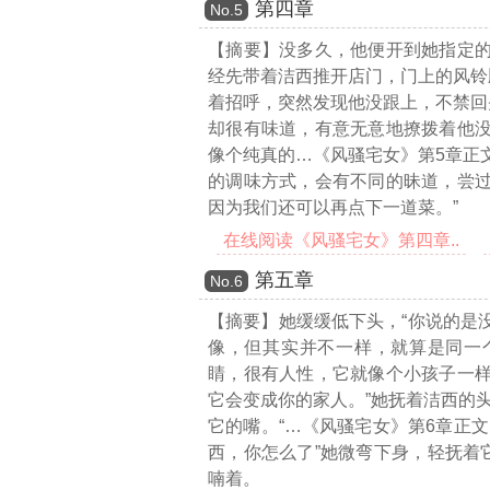
第四章
Νο.5
【摘要】没多久，他便开到她指定
经先带着洁西推开店门，门上的风铃
着招呼，突然发现他没跟上，不禁回
却很有味道，有意无意地撩拨着他
像个纯真的
…《风骚宅女》第5章正
的调味方式，会有不同的昧道，尝
因为我们还可以再点下一道菜。”
在线阅读《风骚宅女》第四章..
第五章
Νο.6
【摘要】她缓缓低下头，“你说的是
像，但其实并不一样，就算是同一
睛，很有人性，它就像个小孩子一
它会变成你的家人。”她抚着洁西的头
它的嘴。“
…《风骚宅女》第6章正
西，你怎么了”她微弯下身，轻抚着
喃着。