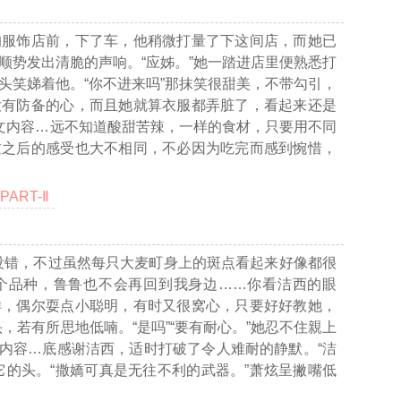
的服饰店前，下了车，他稍微打量了下这间店，而她已
顺势发出清脆的声响。“应姊。”她一踏进店里便熟悉打
头笑娣着他。“你不进来吗”那抹笑很甜美，不带勾引，
没有防备的心，而且她就算衣服都弄脏了，看起来还是
文内容…
远不知道酸甜苦辣，一样的食材，只要用不同
过之后的感受也大不相同，不必因为吃完而感到惋惜，
PART-Ⅱ
没错，不过虽然每只大麦町身上的斑点看起来好像都很
个品种，鲁鲁也不会再回到我身边……你看洁西的眼
样，偶尔耍点小聪明，有时又很窝心，只要好好教她，
，若有所思地低喃。“是吗”“要有耐心。”她忍不住親上
文内容…
底感谢洁西，适时打破了令人难耐的静默。“洁
它的头。“撒嬌可真是无往不利的武器。”萧炫呈撇嘴低