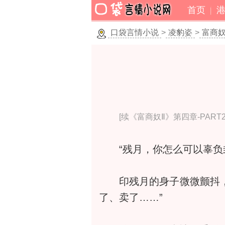
首页
口袋言情小说
>
凌豹姿
>
富商奴
[续《富商奴Ⅱ》第四章-PART2
“残月，你怎么可以辜负封
印残月的身子微微颤抖，他
了、卖了……”