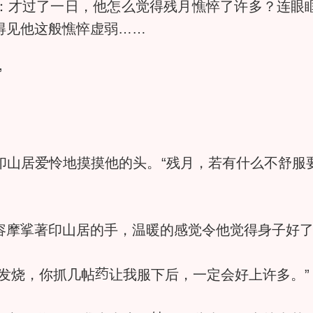
才过了一日，他怎么觉得残月憔悴了许多？连眼眶
得见他这般憔悴虚弱……
”
居爱怜地摸摸他的头。“残月，若有什么不舒服
摩挲著印山居的手，温暖的感觉令他觉得身子好
发烧，你抓几帖
让我服下后，一定会好上许多。”