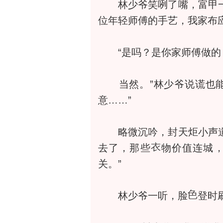
林少爷笑咧了嘴，富甲一方
位年轻师傅的手艺，我家布
“是吗？是你家师傅做的
当然。”林少爷说谎也
意……”
略微沉吟，封天炬小声道：
去了，那些
物价值连城
关。”
林少爷一听，脸
登时