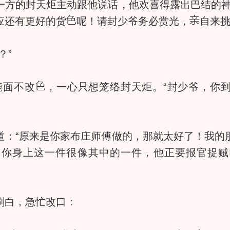
的封天炬主动跟他说话，他欢喜得露出巴结的神
应还有更好的货
呢！请封少爷务必赏光，
自来挑
？”
能面不改
，一心只想笼络封天炬。“封少爷，你
“原来是你家布庄师傅做的，那就太好了！我的
，你身上这一件很像其中的一件，他正要报官捉贼
刷白，急忙改口：