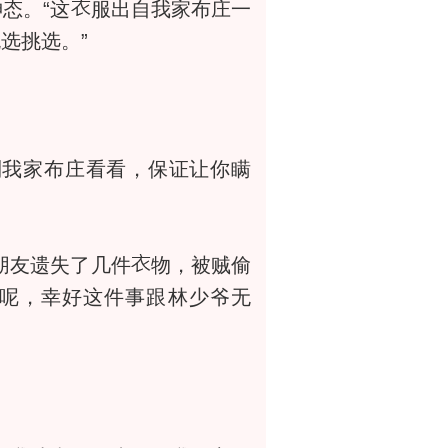
态。“这
服出自我家布庄一
选挑选。”
到我家布庄看看，保证让你瞒
朋友遗失了几件
物，被贼偷
呢，幸好这件事跟林少爷无