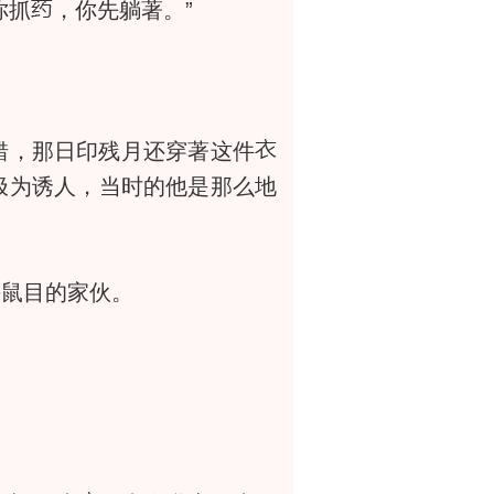
你抓
，你先躺著。”
错，那日印残月还穿著这件
极为诱人，当时的他是那么地
鼠目的家伙。