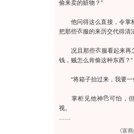
偷来卖的赃物？”
他问得这么直接，令掌
把那些
服的来历交代得清
况且那些
服看起来再
钱，贼怎么肯偷这种东西？”
“将箱子抬过来，我要一件
掌柜见他神
可怕，
视。
……
《富商