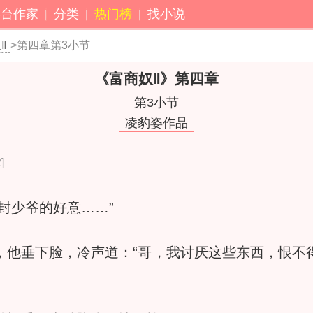
港台作家
分类
热门榜
找小说
Ⅱ
>第四章第3小节
《富商奴Ⅱ》
第四章
第3小节
凌豹姿作品
]
少爷的好意……”
垂下脸，冷声道：“哥，我讨厌这些东西，恨不