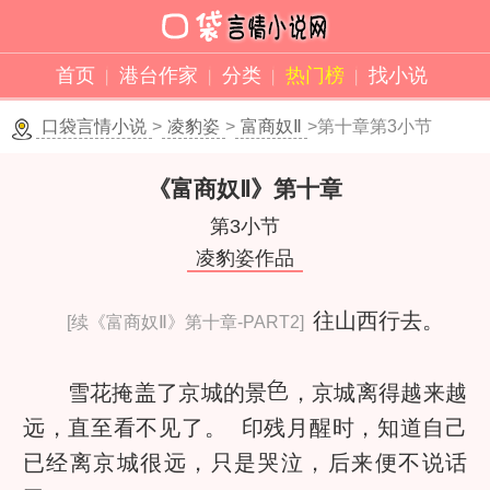
首页
港台作家
分类
热门榜
找小说
口袋言情小说
>
凌豹姿
>
富商奴Ⅱ
>第十章第3小节
《富商奴Ⅱ》
第十章
第3小节
凌豹姿作品
往山西行去。
[续《富商奴Ⅱ》第十章-PART2]
雪花掩盖了京城的景
，京城离得越来越
远，直至看不见了。 印残月醒时，知道自己
已经离京城很远，只是哭泣，后来便不说话