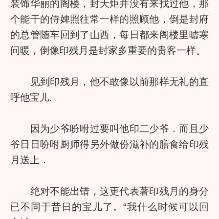
装饰华丽的阁楼，封天炬并没有来找过他，那
个能干的侍婢照往常一样的照顾他，倒是封府
的总管随车回到了山西，每日都来阁楼里嘘寒
问暖，倒像印残月是封家多重要的贵客一样。
见到印残月，他不敢像以前那样无礼的直
呼他宝儿.
因为少爷吩咐过要叫他印二少爷．而且少
爷日日吩咐厨师得另外做份滋补的膳食给印残
月送上．
绝对不能出错，这更代表著印残月的身分
已不同于昔日的宝儿了。“我什么时候可以回