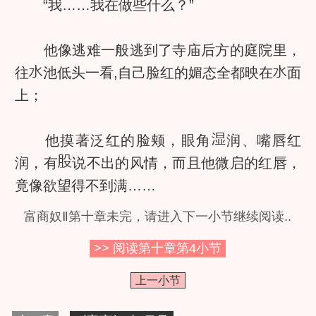
“我……我在做些什么？”
他像逃难一般逃到了寺庙后方的庭院里，
往
池低头一看,自己脸红的媚态全都映在
面
上；
他摸著泛红的脸颊，眼角
润、嘴唇红
润，有
说不出的风情，而且他微启的红唇，
竟像欲望得不到满……
富商奴Ⅱ第十章未完，请进入下一小节继续阅读..
>> 阅读第十章第
4
小节
上一小节