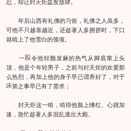
忍，却让封天炬益发放肆。
年后山西有礼佛的习俗，礼佛之人虽多，
可他不只越靠越近，还趁著人多拥挤时，下口
就啃上了他雪白的颈项。
一
令他轻颤发麻的热气从脚底窜上头
顶，他是个年轻男子，之前与封天炬的欢爱那
么热烈，再加上他的身子早已谓养好了，对于
第之事早已有了需求；
封天炬这一啃，啃得他脸上绋红、心跳加
速，急忙趁著人多混乱逃出大殿。