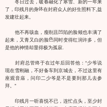
冬日过去，暖春融化了寒雪、新的一年来
了，印残月的身
在封府众人的好生照料下,益
发建壮起来。
他不再咳血，瘦削且凹陷的脸颊也丰满了
起来，又青又白的脸
同时变得红润许多，但
是他的神情却显得极为孤寂.
封府总管终于在过年后回答他：“少爷说
现在雪刚融，不好备车到京城去，不过这里有
座观音庙，问印二少爷是不是要到那儿去参
拜。”
印残月一听喜悦不已，连忙点头，至少封