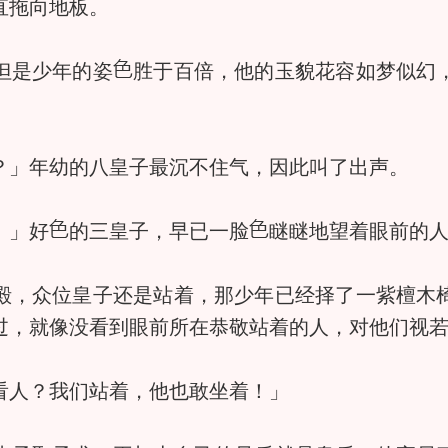
直拖向地板。
但是少年的姿
胜于百倍，他的玉貌花容如梦似幻
」年幼的八皇子最沉不住气，因此叫了出声。
。」好
的三皇子，早已一脸
瞇瞇地望着眼前的
，众位皇子还是站着，那少年已经择了一紫檀木椅
过，就像没看到眼前所在恭敬站着的人，对他们视
人？我们站着，他也敢坐着！」