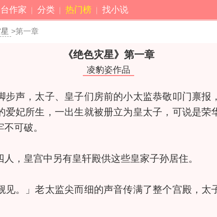
港台作家
分类
热门榜
找小说
灾星
>第一章
《绝色灾星》
第一章
凌豹姿作品
步声，太子、皇子们房前的小太监恭敬叩门禀报，
的爱妃所生，一出生就被册立为皇太子，可说是荣
牢不可破。
人，皇宫中另有皇轩殿供这些皇家子孙居住。
见。」老太监尖而细的声音传满了整个宫殿，太子