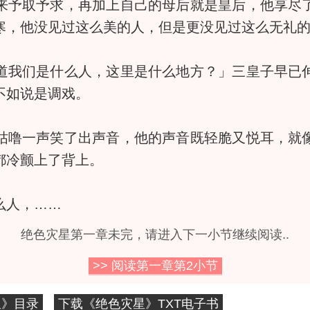
予取予求，再加上自己的母后就是皇后，他享尽了
寒，他没见过这么美的人，但是更没见过这么无礼
我们是什么人，这里是什么地方？」三皇子早已伸
不如说是调戏。
噜一声笑了出声音，他的声音既轻脆又悦耳，就像
都冷颤上了背上。
人，……
绝色灾星第一章未完，请进入下一小节继续阅读..
>> 阅读第一章第
2
小节
星》目录
下载《绝色灾星》TXT电子书