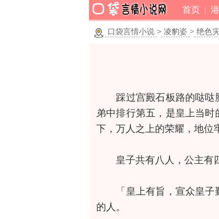
首页
口袋言情小说
>
凌豹姿
>
绝色
踩过宫殿石板路的哒哒脚
弟中排行第五，是皇上当时
下，万人之上的荣耀，地位
皇子共有八人，公主有四
「皇上有旨，宣众皇子觐
的人。