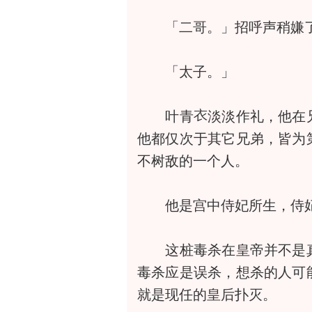
「二哥。」招呼声稍嫌了
「太子。」
叶青
淡淡作礼，他在
他都仅次于其它兄弟，皆为
不树敌的一个人。
他是宫中侍妃所生，侍妃
这桩毒杀在皇帝并不是真
毒杀应是误杀，想杀的人可
就是现任的皇后扑灭。