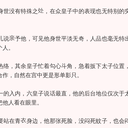
身世没有特殊之
，在众皇子中的表现也无特别的
儿说
予他，可见他身世平淡无奇，人品也毫无特
个人。
络，其余皇子忙着勾心斗角，急着扳下太子位置，
合作，自然在宫中更是形单影只。
的入内，六皇子说话最直，他的后台地位仅次于太
把他人看在眼里。
要站在青
身边，他那张死脸，没闷死蚊子，也会