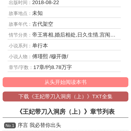
2018-08-22
出版时间：
未知
故事地点：
古代架空
故事年代：
帝王将相,婚后相处,日久生情,宫闱倾轧
情节分类：
单行本
小说系列：
傅瑾熙 /穆开微/
小说人物：
17章/约8.78万字
章节/字数：
从头开始阅读本书
下载《王妃带刀入洞房（上）》TXT全集
《王妃带刀入洞房（上）》章节列表
序言 我必替你出头
Νο.1