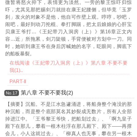
微暂将怒火抑下，表情更为淡然。一旁的黎王惊吓归惊
吓，尤其见那把赐剑刀就挂在康王妃腰侧，但毕竟「玉罗
刹」发火的对象不是他，他自可作壁上观。哼哼，吵吧，
闹吧，最好到动刀抡棍、拳打脚踢，把太后娘娘的心肝宝
贝康王爷打
…《王妃带刀入洞房（上）》第16章正文内
容…
近」所拖累，剑刀陡顿，手背便被对方划中一刀。同
时，她听到康王爷在身后厉喊她的名字，眨眼间，脚底下
的船板暴裂。
在线阅读《王妃带刀入洞房（上）》第八章 不要不要
我(1)..
PART-Ⅱ
第八章 不要不要我(2)
Νο.17
【摘要】沉船。不是江水急遽涌进，将船身整个淹没的那
种沉船，而是整个底部莫名其妙裂成无数片，所有人全部
掉进江中。「王爷黎王爷快，把船划过去」、「啊九皇子
殿下在那儿，攀着一根木柱浮在那儿殿下、殿下——再撑
会儿，小人这就过去」、「柳真人也无事，攀在另一根木