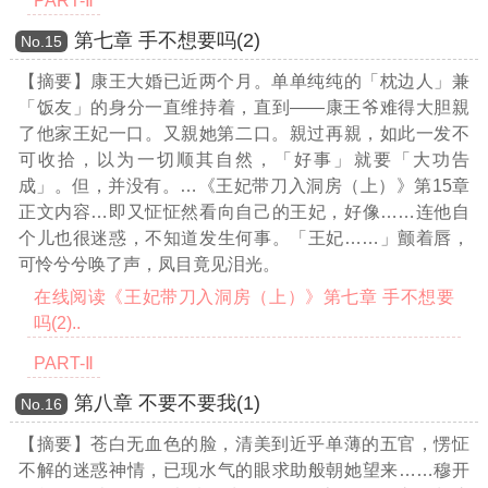
PART-Ⅱ
第七章 手不想要吗(2)
Νο.15
【摘要】康王大婚已近两个月。单单纯纯的「枕边人」兼
「饭友」的身分一直维持着，直到——康王爷难得大胆親
了他家王妃一口。又親她第二口。親过再親，如此一发不
可收拾，以为一切顺其自然，「好事」就要「大功告
成」。但，并没有。
…《王妃带刀入洞房（上）》第15章
正文内容…
即又怔怔然看向自己的王妃，好像……连他自
个儿也很迷惑，不知道发生何事。「王妃……」颤着唇，
可怜兮兮唤了声，凤目竟见泪光。
在线阅读《王妃带刀入洞房（上）》第七章 手不想要
吗(2)..
PART-Ⅱ
第八章 不要不要我(1)
Νο.16
【摘要】苍白无血色的脸，清美到近乎单薄的五官，愣怔
不解的迷惑神情，已现水气的眼求助般朝她望来……穆开