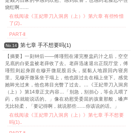
是颇为自家的爷感到欣慰、感到欢喜，也感到老脸忍不住
烧红啊……
在线阅读《王妃带刀入洞房（上）》第六章 有些怜惜
了(2)..
PART-Ⅱ
第七章 手不想要吗(1)
Νο.14
【摘要】一刻钟后——傅瑾熙在灌完整盅葯汁之后，空空
见底的白瓷盅被老薛收了去。老薛迅速退出正院厅堂，傅
瑾熙则起身跟在穆开微屁股后头，挺黏人地跟回内寝房
里。见穆开微落坐于塌上，他也跟过去在榻上坐下。感觉
她眸光过来，他也将目光瞥了过去。
…《王妃带刀入洞房
（上）》第14章正文内容…
「别急，别担心，等会儿喂了
葯，你就能说话的。」像在劝慰受委屈的孩童那般，嗓声
无比轻柔，「要记得啊，就说那些……你该说的话。」
在线阅读《王妃带刀入洞房（上）》第七章 手不想要
吗(1)..