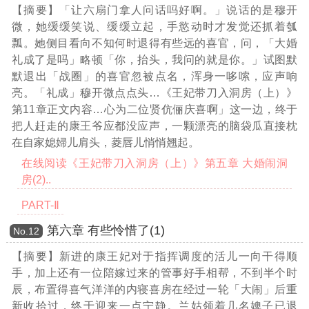
【摘要】「让六扇门拿人问话吗好啊。」说话的是穆开
微，她缓缓笑说、缓缓立起，手慾动时才发觉还抓着瓠
瓢。她侧目看向不知何时退得有些远的喜官，问，「大婚
礼成了是吗」略顿「你，抬头，我问的就是你。」试图默
默退出「战圈」的喜官忽被点名，浑身一哆嗦，应声响
亮。「礼成」穆开微点点头
…《王妃带刀入洞房（上）》
第11章正文内容…
心为二位贤伉俪庆喜啊」这一边，终于
把人赶走的康王爷应都没应声，一颗漂亮的脑袋瓜直接枕
在自家媳婦儿肩头，菱唇儿悄悄翘起。
在线阅读《王妃带刀入洞房（上）》第五章 大婚闹洞
房(2)..
PART-Ⅱ
第六章 有些怜惜了(1)
Νο.12
【摘要】新进的康王妃对于指挥调度的活儿一向干得顺
手，加上还有一位陪嫁过来的管事好手相帮，不到半个时
辰，布置得喜气洋洋的内寝喜房在经过一轮「大闹」后重
新收拾过，终于迎来一点宁静。兰姑领着几名婢子已退