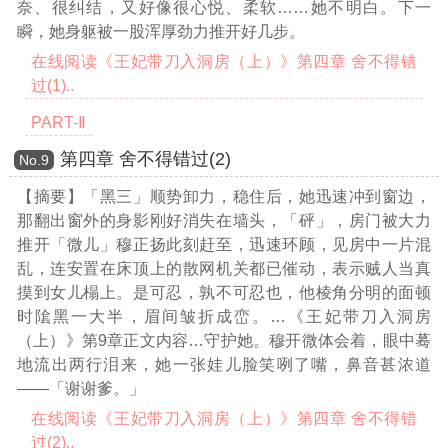
奈、很纠结，又好像很心悦、柔软……她不明白。下一
瞬，她身躯被一股浑厚劲力推开好几步。
在线阅读《王妃带刀入洞房（上）》第四章 舍不得错
过(1)..
PART-Ⅱ
第四章 舍不得错过(2)
Νο.9
【摘要】「黑三」顺势卸力，稳住后，她迅速冲到窗边，
那翻出窗外的身影刚好消失在墙头，「砰」，房门被大力
推开「微儿」穆正扬此刻赶至，迅速环顾，见房中一片混
乱，连安置在床顶上的散网机关都已催动，表示贼人当真
摸到女儿榻上。是可忍，孰不可忍也，他棱角分明的面顿
时隂黑一大半，眉间皱折成峦。
…《王妃带刀入洞房
（上）》第9章正文内容…
守护她。穆开微体会着，眼中蓦
地流出两行泪来，她一张娃儿脸笑咧了嘴，鼻音甚浓道
——「谢谢爹。」
在线阅读《王妃带刀入洞房（上）》第四章 舍不得错
过(2)..