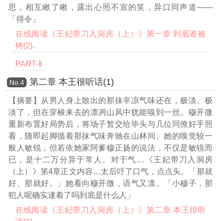
思，相互瞅了瞅，露出心照不宣的笑，异口同声道——
「得令」
在线阅读《王妃带刀入洞房（上）》第一章 到底谁被
铐(2)..
PART-Ⅱ
第二章 本王很听话(1)
Νο.4
【摘要】从男人身上散出的那抹辛凉气味还在，极淡、极
淡了，但在穿梭来去的凛冽山风中犹能嗅到一丝。穆开微
重新布置好局势后，将场子暂交给毕头与几位同僚好手照
看，随即起脚循着那抹气味奔驰在山林间。她的嗅觉较一
般人敏锐，但若依她家阿爹穆正扬的说法，不仅是敏锐而
已，是十二万分异于常人。对于气
…《王妃带刀入洞房
（上）》第4章正文内容…
太后吁了口气，点点头。「那就
好、那就好。」她看向穆开微，语气又凛。「小穆子，那
犯人呢确实逮着了吗到底是什么人」
在线阅读《王妃带刀入洞房（上）》第二章 本王很听