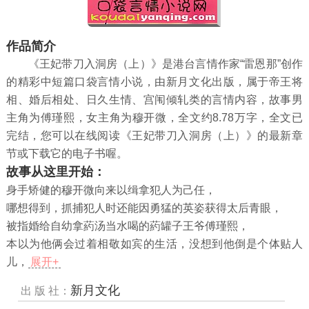
作品简介
《王妃带刀入洞房（上）》是港台言情作家“雷恩那”创作
的精彩中短篇口袋言情小说，由新月文化出版，属于帝王将
相、婚后相处、日久生情、宫闱倾轧类的言情内容，故事男
主角为傅瑾熙，女主角为穆开微，全文约8.78万字，全文已
完结，您可以在线阅读《王妃带刀入洞房（上）》的最新章
节或下载它的电子书喔。
故事从这里开始：
身手矫健的穆开微向来以缉拿犯人为己任，
哪想得到，抓捕犯人时还能因勇猛的英姿获得太后青眼，
被指婚给自幼拿葯汤当水喝的葯罐子王爷傅瑾熙，
本以为他俩会过着相敬如宾的生活，没想到他倒是个体贴人
儿，
展开+
新月文化
出 版 社：