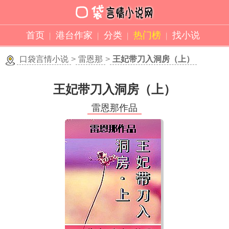
首页
港台作家
分类
热门榜
找小说
口袋言情小说
>
雷恩那
>
王妃带刀入洞房（上）
王妃带刀入洞房（上）
雷恩那作品