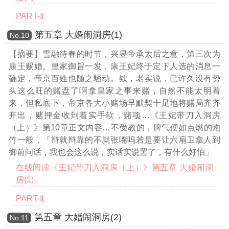
PART-Ⅱ
第五章 大婚闹洞房(1)
Νο.10
【摘要】雪融待春的时节，兴昱帝承太后之意，第三次为
康王赐婚。皇家御旨一发，康王妃终于定下人选的消息一
确定，帝京百姓也随之騒动。欸，老实说，已许久没有势
头这么旺的赌盘了啊拿皇家之事来赌，自然不能太明着
来，但私底下，帝京各大小赌场早默契十足地将赌局齐齐
开出，赌押金收到着实手软，赌项
…《王妃带刀入洞房
（上）》第10章正文内容…
不受教的，脾气便如点燃的炮
竹一般，「辩就辩靠的不就张嘴吗若是要让六扇卫拿人到
御前问话，我也会这么说，实话实说罢了，有什么好怕」
在线阅读《王妃带刀入洞房（上）》第五章 大婚闹洞
房(1)..
PART-Ⅱ
第五章 大婚闹洞房(2)
Νο.11