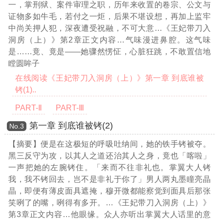
一，掌刑狱、案件审理之职，历年来收置的卷宗、公文与
证物多如牛毛，若付之一炬，后果不堪设想，再加上监牢
中尚关押人犯，深夜遭受祝融，不可大意
…《王妃带刀入
洞房（上）》第2章正文内容…
气味漫进鼻腔。这气味
是……竟、竟是——她骤然愣怔，心脏狂跳，不敢置信地
瞠圆眸子
在线阅读《王妃带刀入洞房（上）》第一章 到底谁被
铐(1)..
PART-Ⅱ
PART-Ⅲ
第一章 到底谁被铐(2)
Νο.3
【摘要】便是在这极短的呼吸吐纳间，她的铁手铐被夺。
黑三反守为攻，以其人之道还治其人之身，竟也「喀啦」
一声把她的左腕铐住。「来而不往非礼也。掌翼大人铐
我，我不铐回去，岂不是非礼于你了」男人两丸墨瞳亮晶
晶，即便有薄皮面具遮掩，穆开微都能察觉到面具后那张
笑咧了的嘴，咧得有多开。
…《王妃带刀入洞房（上）》
第3章正文内容…
他眼缘。众人亦听出掌翼大人话里的意