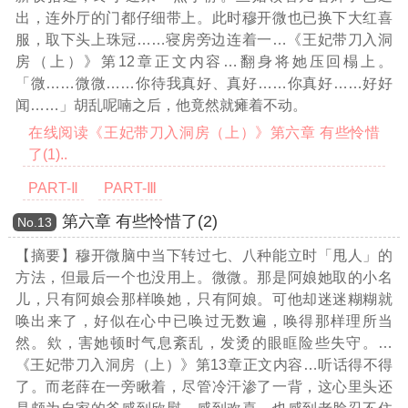
出，连外厅的门都仔细带上。此时穆开微也已换下大红喜
服，取下头上珠冠……寝房旁边连着一
…《王妃带刀入洞
房（上）》第12章正文内容…
翻身将她压回榻上。
「微……微微……你待我真好、真好……你真好……好好
闻……」胡乱呢喃之后，他竟然就瘫着不动。
在线阅读《王妃带刀入洞房（上）》第六章 有些怜惜
了(1)..
PART-Ⅱ
PART-Ⅲ
第六章 有些怜惜了(2)
Νο.13
【摘要】穆开微脑中当下转过七、八种能立时「甩人」的
方法，但最后一个也没用上。微微。那是阿娘她取的小名
儿，只有阿娘会那样唤她，只有阿娘。可他却迷迷糊糊就
唤出来了，好似在心中已唤过无数遍，唤得那样理所当
然。欸，害她顿时气息紊乱，发烫的眼眶险些失守。
…
《王妃带刀入洞房（上）》第13章正文内容…
听话得不得
了。而老薛在一旁瞅着，尽管冷汗渗了一背，这心里头还