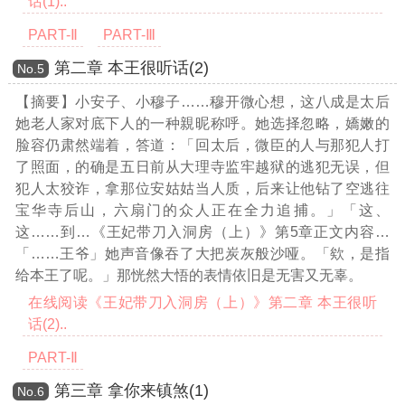
话(1)..
PART-Ⅱ
PART-Ⅲ
第二章 本王很听话(2)
Νο.5
【摘要】小安子、小穆子……穆开微心想，这八成是太后
她老人家对底下人的一种親昵称呼。她选择忽略，嬌嫩的
脸容仍肃然端着，答道：「回太后，微臣的人与那犯人打
了照面，的确是五日前从大理寺监牢越狱的逃犯无误，但
犯人太狡诈，拿那位安姑姑当人质，后来让他钻了空逃往
宝华寺后山，六扇门的众人正在全力追捕。」「这、
这……到
…《王妃带刀入洞房（上）》第5章正文内容…
「……王爷」她声音像吞了大把炭灰般沙哑。「欸，是指
给本王了呢。」那恍然大悟的表情依旧是无害又无辜。
在线阅读《王妃带刀入洞房（上）》第二章 本王很听
话(2)..
PART-Ⅱ
第三章 拿你来镇煞(1)
Νο.6