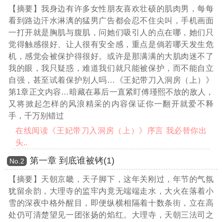
【摘要】我身边有许多女性朋友喜欢壮硕的肌肉男，每每
看到路边汗水淋漓的猛男广告都会忍不住尖叫，手机画面
一打开就是胸肌与腹肌，问她们吸引人的点在哪，她们只
觉得触感很好、让人很有安全感，重点是倘若哪天发生危
机，感觉会被保护得很好。或许是那满满的大肌肉迷不了
我的眼，我只疑惑，难道我们就只能被保护，而不能自立
自强，甚至试着保护别人吗
…《王妃带刀入洞房（上）》
第1章正文内容…
暗藏在幕后一直紧盯傅瑾熙不放的敌人，
又将掀起怎样的风浪精采的内容保证你一翻开就爱不释
手，千万别错过
在线阅读《王妃带刀入洞房（上）》序言 我必替你出
头..
第一章 到底谁被铐(1)
Νο.2
【摘要】天朝京畿，天子脚下，这年关刚过，年节的气氛
犹留余韵，大理寺的监牢内竟无端端走水，大火在落着小
雪的深夜中格外醒目，即便纵横相隔着十数条街，立在高
处仍可清楚望见一团张扬的焰红。大理寺，天朝三法司之