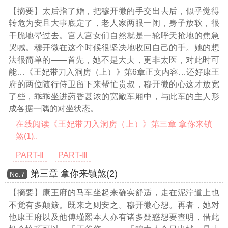
【摘要】太后指了婚，把穆开微的手交出去后，似乎觉得
转危为安且大事底定了，老人家两眼一闭，身子放软，很
干脆地晕过去。宫人宫女们自然就是一轮呼天抢地的焦急
哭喊。穆开微在这个时候很坚决地收回自己的手。她的想
法很简单的——首先，她不是大夫，更非太医，对此时可
能
…《王妃带刀入洞房（上）》第6章正文内容…
还好康王
府的两位随行侍卫留下来帮忙贵叔，穆开微的心这才放宽
了些，乖乖坐进葯香甚浓的宽敞车厢中，与此车的主人形
成各据一隅的对坐状态。
在线阅读《王妃带刀入洞房（上）》第三章 拿你来镇
煞(1)..
PART-Ⅱ
PART-Ⅲ
第三章 拿你来镇煞(2)
Νο.7
【摘要】康王府的马车坐起来确实舒适，走在泥泞道上也
不觉有多颠簸。既来之则安之。穆开微心想。再者，她对
他康王府以及他傅瑾熙本人亦有诸多疑惑想要查明，借此