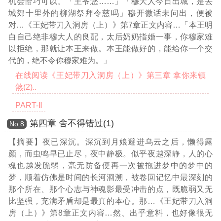
机会恰巧可以。「王爷您……」「穆大人今日出城，是去
城郊十里外的柳湖祭拜令慈吗」穆开微话未问出，便被
对
…《王妃带刀入洞房（上）》第7章正文内容…
「本王明
白自己绝非穆大人的良配，太后奶奶指婚一事，你穆家难
以拒绝，那就让本王来做。本王能做好的，能给你一个交
代的，绝不令你穆家难为。」
在线阅读《王妃带刀入洞房（上）》第三章 拿你来镇
煞(2)..
PART-Ⅱ
第四章 舍不得错过(1)
Νο.8
【摘要】夜已深沉。深沉到月娘避进乌云之后，懒得露
颜，而虫鸣早已止尽，夜中静极。似乎夜越深静，人的心
魂也越发脆弱，毫无防备便再一次被拖进梦中的梦中的
梦，顺着仿佛是时间的长河洄溯，被卷回记忆中最深刻的
那个所在、那个心志与神魂影最受冲击的点，既脆弱又无
比坚强，充满矛盾却是最真的本心。那
…《王妃带刀入洞
房（上）》第8章正文内容…
然、出乎意料，也好像很无