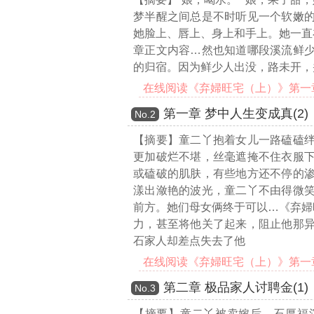
梦半醒之间总是不时听见一个软嫩
她脸上、唇上、身上和手上。她一直
章正文内容…
然也知道哪段溪流鲜
的归宿。因为鲜少人出没，路未开，
在线阅读《弃婦旺宅（上）》第一章 
第一章 梦中人生变成真(2)
Νο.2
【摘要】童二丫抱着女儿一路磕磕
更加破烂不堪，丝毫遮掩不住衣服
或磕破的肌肤，有些地方还不停的
漾出潋艳的波光，童二丫不由得微
前方。她们母女俩终于可以
…《弃婦
力，甚至将他关了起来，阻止他那
石家人却差点失去了他
在线阅读《弃婦旺宅（上）》第一章 
第二章 极品家人讨聘金(1)
Νο.3
【摘要】童二丫被卖嫁后，石厚福