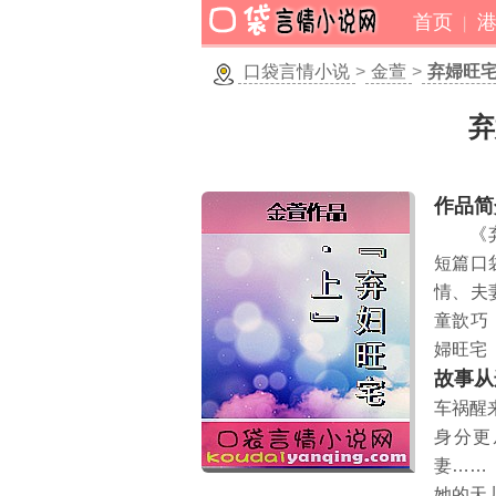
首页
口袋言情小说
>
金萱
>
弃婦旺
弃
作品简
《
短篇口
情、夫
童歆巧
婦旺宅
故事从
车祸醒
身分更
妻……
她的天