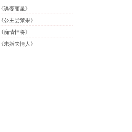
《诱娶丽星》
《公主尝禁果》
《痴情悍将》
《未婚夫情人》