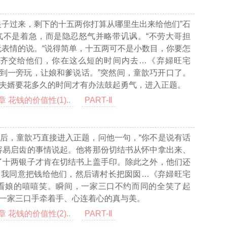
银子过来，剩下的十五两你打算从哪里生出来给他们”石
气不是着急，而是隐忍怒气并略带讥讽。“不劳大哥担
无表情的说。“说得简单，十五两可不是小数目，你要怎
齐交给他们，你在这么短的时间内去
…《弃婦旺宅
，到一旁玩，让娘和爹说话。”突然间，童歆巧开口了。
夫婿要花多久的时间才有办法鼓起勇气，进入正题。
花钱的价值性(1)..
PART-Ⅱ
后，童歆巧直接进入正题，问他一句，“你不是说有话
容易启齿的事情说起。他将那份切结书从怀中拿出来、
了十两银子才肯在切结书上盖手印。除此之外，他们还
。我同意把钱给他们，然后请村长把囡囡
…《弃婦旺宅
看娘的嘻嘻笑。瞬间，一家三口不约而同的全笑了起
一家三口手牵着手、心连着心的真与美。
花钱的价值性(2)..
PART-Ⅱ