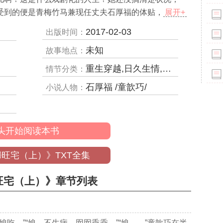
受到的便是青梅竹马兼现任丈夫石厚福的体贴，
展开+
2017-02-03
出版时间：
未知
故事地点：
重生穿越,日久生情,夫妻情深
情节分类：
石厚福 /童歆巧/
小说人物：
头开始阅读本书
旺宅（上）》TXT全集
旺宅（上）》章节列表
娘吃。”“娘，不生病，囡囡乖乖。”“娘……”童歆巧在半