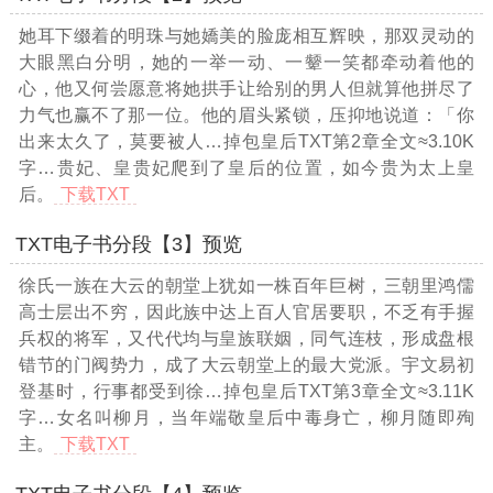
她耳下缀着的明珠与她嬌美的脸庞相互辉映，那双灵动的
大眼黑白分明，她的一举一动、一颦一笑都牵动着他的
心，他又何尝愿意将她拱手让给别的男人但就算他拼尽了
力气也赢不了那一位。他的眉头紧锁，压抑地说道：「你
出来太久了，莫要被人
…掉包皇后TXT第2章全文≈3.10K
字…
贵妃、皇贵妃爬到了皇后的位置，如今贵为太上皇
后。
下载TXT
TXT电子书分段【3】预览
徐氏一族在大云的朝堂上犹如一株百年巨树，三朝里鸿儒
高士层出不穷，因此族中达上百人官居要职，不乏有手握
兵权的将军，又代代均与皇族联姻，同气连枝，形成盘根
错节的门阀势力，成了大云朝堂上的最大党派。宇文易初
登基时，行事都受到徐
…掉包皇后TXT第3章全文≈3.11K
字…
女名叫柳月，当年端敬皇后中毒身亡，柳月随即殉
主。
下载TXT