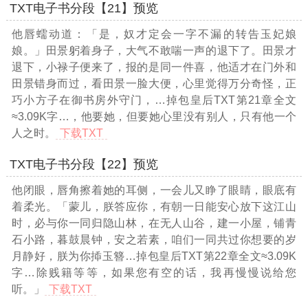
TXT电子书分段【21】预览
他唇蠕动道：「是，奴才定会一字不漏的转告玉妃娘
娘。」田景躬着身子，大气不敢喘一声的退下了。田景才
退下，小禄子便来了，报的是同一件喜，他适才在门外和
田景错身而过，看田景一脸大便，心里觉得万分奇怪，正
巧小方子在御书房外守门，
…掉包皇后TXT第21章全文
≈3.09K字…
，他要她，但要她心里没有别人，只有他一个
人之时。
下载TXT
TXT电子书分段【22】预览
他闭眼，唇角擦着她的耳侧，一会儿又睁了眼睛，眼底有
着柔光。「蒙儿，朕答应你，有朝一日能安心放下这江山
时，必与你一同归隐山林，在无人山谷，建一小屋，铺青
石小路，暮鼓晨钟，安之若素，咱们一同共过你想要的岁
月静好，朕为你揷玉簪
…掉包皇后TXT第22章全文≈3.09K
字…
除贱籍等等，如果您有空的话，我再慢慢说给您
听。」
下载TXT