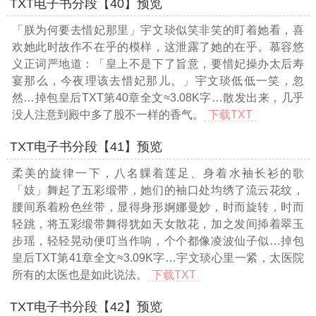
TXT电子书分段【40】预览
「朕为何要去惜妃那里」宇文琰似笑非笑的盯着她看，喜
欢她此时故作不在乎的模样，这泄露了她的在乎。慕容悠
义正词严地道：「皇上不是下了旨意，要惜妃操办太后寿
宴那么，今夜理该去惜妃那儿。」宇文琰低低一笑，忽
然
…掉包皇后TXT第40章全文≈3.08K字…
散发出来，几乎
没人注意到殿中多了股不一样的香气。
下载TXT
TXT电子书分段【41】预览
柔美的旋律一下，八名躶着莲足、身着水袖长衫的歌
「妓」舞起了五彩缎带，她们的袖口处均绣了流云花纹，
腰间系着粉色丝带，显得身形婀娜曼妙，时而旋转，时而
轻跳，将五彩缎带舞得犹如天女散花，加之发间揷着翠玉
步瑶，轻轻晃动便叮当作响，个个都像凌波仙子似
…掉包
皇后TXT第41章全文≈3.09K字…
宇文琰心里一紧，太医院
所有的太医也是如此说法。
下载TXT
TXT电子书分段【42】预览