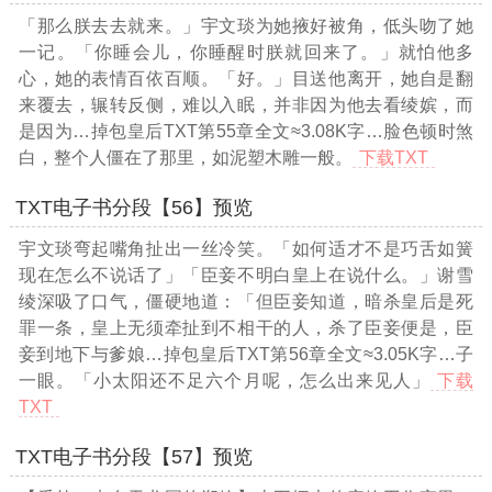
「那么朕去去就来。」宇文琰为她掖好被角，低头吻了她
一记。「你睡会儿，你睡醒时朕就回来了。」就怕他多
心，她的表情百依百顺。「好。」目送他离开，她自是翻
来覆去，辗转反侧，难以入眠，并非因为他去看绫嫔，而
是因为
…掉包皇后TXT第55章全文≈3.08K字…
脸色顿时煞
白，整个人僵在了那里，如泥塑木雕一般。
下载TXT
TXT电子书分段【56】预览
宇文琰弯起嘴角扯出一丝冷笑。「如何适才不是巧舌如簧
现在怎么不说话了」「臣妾不明白皇上在说什么。」谢雪
绫深吸了口气，僵硬地道：「但臣妾知道，暗杀皇后是死
罪一条，皇上无须牵扯到不相干的人，杀了臣妾便是，臣
妾到地下与爹娘
…掉包皇后TXT第56章全文≈3.05K字…
子
一眼。「小太阳还不足六个月呢，怎么出来见人」
下载
TXT
TXT电子书分段【57】预览