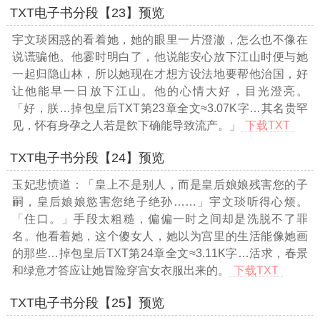
TXT电子书分段【23】预览
宇文琰困惑的看着她，她的眼里一片澄澈，怎么也不像在
说谎骗他。他霎时明白了，他说能安心放下江山时便与她
一起归隐山林，所以她现在才想方设法地要帮他治国，好
让他能早一日放下江山。他的心情大好，目光澄亮。
「好，朕
…掉包皇后TXT第23章全文≈3.07K字…
其名贵罕
见，怀有身孕之人若是飮下确能导致流产。」
下载TXT
TXT电子书分段【24】预览
玉妃悲愤道：「皇上不是别人，而是皇后娘娘残害您的子
嗣，皇后娘娘慾害您绝子绝孙……」宇文琰听得心烦。
「住口。」手段太粗糙，偏偏一时之间却是洗脱不了罪
名。他看着她，这个傻女人，她以为宫里的生活能像她画
的那些
…掉包皇后TXT第24章全文≈3.11K字…
活求，春景
和绿意才答应让她冒险穿宫女衣服出来的。
下载TXT
TXT电子书分段【25】预览