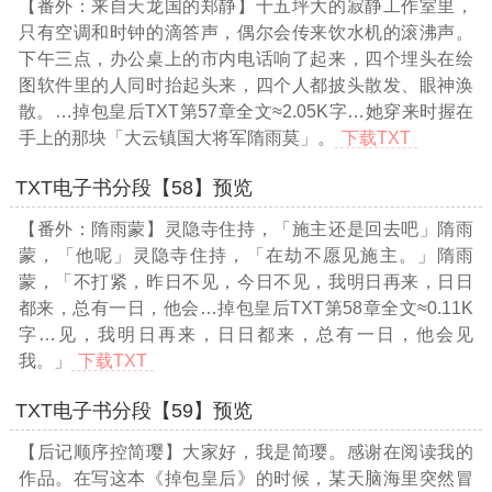
【番外：来自天龙国的郑静】十五坪大的寂静工作室里，
只有空调和时钟的滴答声，偶尔会传来饮水机的滚沸声。
下午三点，办公桌上的市内电话响了起来，四个埋头在绘
图软件里的人同时抬起头来，四个人都披头散发、眼神涣
散。
…掉包皇后TXT第57章全文≈2.05K字…
她穿来时握在
手上的那块「大云镇国大将军隋雨莫」。
下载TXT
TXT电子书分段【58】预览
【番外：隋雨蒙】灵隐寺住持，「施主还是回去吧」隋雨
蒙，「他呢」灵隐寺住持，「在劫不愿见施主。」隋雨
蒙，「不打紧，昨日不见，今日不见，我明日再来，日日
都来，总有一日，他会
…掉包皇后TXT第58章全文≈0.11K
字…
见，我明日再来，日日都来，总有一日，他会见
我。」
下载TXT
TXT电子书分段【59】预览
【后记顺序控简璎】大家好，我是简璎。感谢在阅读我的
作品。在写这本《掉包皇后》的时候，某天脑海里突然冒