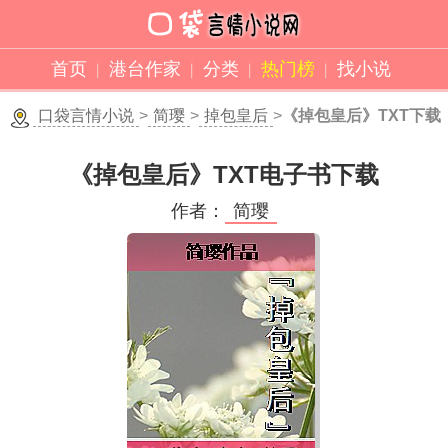
首页
港台作家
分类
热门榜
找小说
口袋言情小说
>
简璎
>
掉包皇后
>
《掉包皇后》TXT下载
《掉包皇后》TXT电子书下载
作者：
简璎