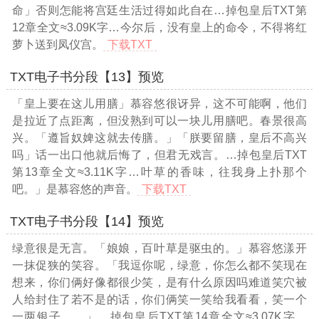
命」否则怎能将宫廷生活过得如此自在
…掉包皇后TXT第
12章全文≈3.09K字…
今尔后，没有皇上的命令，不得将红
萝卜送到凤仪宫。
下载TXT
TXT电子书分段【13】预览
「皇上要在这儿用膳」慕容悠很讶异，这不可能啊，他们
是拉近了点距离，但没熟到可以一块儿用膳吧。春景很高
兴。「遵旨奴婢这就去传膳。」「朕要留膳，皇后不高兴
吗」话一出口他就后悔了，但君无戏言。
…掉包皇后TXT
第13章全文≈3.11K字…
叶草的香味，往我身上扑那个
吧。」是慕容悠的声音。
下载TXT
TXT电子书分段【14】预览
绿意很是无言。「娘娘，百叶草是驱虫的。」慕容悠漾开
一抹促狭的笑容。「我逗你呢，绿意，你怎么都不笑现在
想来，你们俩好像都很少笑，是有什么原因吗难道笑穴被
人给封住了若不是的话，你们俩笑一笑给我看看，笑一个
一两银子……」
…掉包皇后TXT第14章全文≈3.07K字…