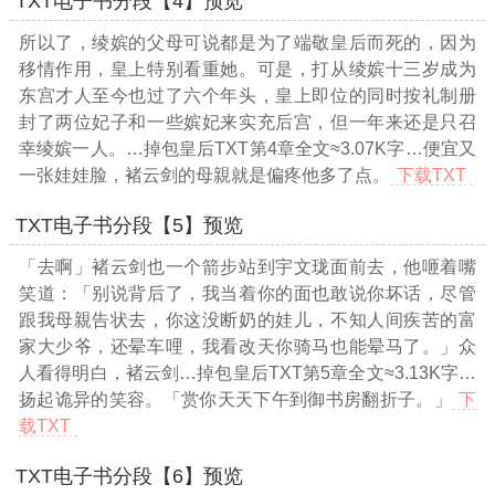
TXT电子书分段【4】预览
所以了，绫嫔的父母可说都是为了端敬皇后而死的，因为
移情作用，皇上特别看重她。可是，打从绫嫔十三岁成为
东宫才人至今也过了六个年头，皇上即位的同时按礼制册
封了两位妃子和一些嫔妃来实充后宫，但一年来还是只召
幸绫嫔一人。
…掉包皇后TXT第4章全文≈3.07K字…
便宜又
一张娃娃脸，褚云剑的母親就是偏疼他多了点。
下载TXT
TXT电子书分段【5】预览
「去啊」褚云剑也一个箭步站到宇文珑面前去，他咂着嘴
笑道：「别说背后了，我当着你的面也敢说你坏话，尽管
跟我母親告状去，你这没断奶的娃儿，不知人间疾苦的富
家大少爷，还晕车哩，我看改天你骑马也能晕马了。」众
人看得明白，褚云剑
…掉包皇后TXT第5章全文≈3.13K字…
扬起诡异的笑容。「赏你天天下午到御书房翻折子。」
下
载TXT
TXT电子书分段【6】预览