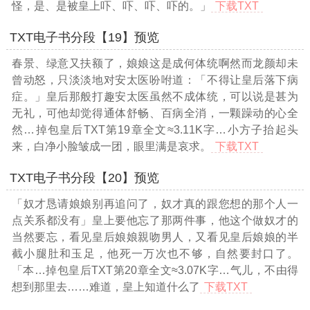
怪，是、是被皇上吓、吓、吓、吓的。」
下载TXT
TXT电子书分段【19】预览
春景、绿意又扶额了，娘娘这是成何体统啊然而龙颜却未
曾动怒，只淡淡地对安太医吩咐道：「不得让皇后落下病
症。」皇后那般打趣安太医虽然不成体统，可以说是甚为
无礼，可他却觉得通体舒畅、百病全消，一颗躁动的心全
然
…掉包皇后TXT第19章全文≈3.11K字…
小方子抬起头
来，白净小脸皱成一团，眼里满是哀求。
下载TXT
TXT电子书分段【20】预览
「奴才恳请娘娘别再追问了，奴才真的跟您想的那个人一
点关系都没有」皇上要他忘了那两件事，他这个做奴才的
当然要忘，看见皇后娘娘親吻男人，又看见皇后娘娘的半
截小腿肚和玉足，他死一万次也不够，自然要封口了。
「本
…掉包皇后TXT第20章全文≈3.07K字…
气儿，不由得
想到那里去……难道，皇上知道什么了
下载TXT