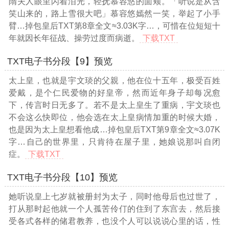
隋夫人眼里闪着泪光，轻抚慕容悠的面颊。「听说是从含
笑山来的，路上雪很大吧」慕容悠嫣然一笑，举起了小手
臂
…掉包皇后TXT第8章全文≈3.03K字…
，可惜在位短短十
年就因长年征战、操劳过度而病逝。
下载TXT
TXT电子书分段【9】预览
太上皇，也就是宇文琰的父親，他在位十五年，极受百姓
爱戴，是个仁民爱物的好皇帝，然而近年身子却每况愈
下，传言时日无多了。若不是太上皇生了重病，宇文琰也
不会这么快即位，他会选在太上皇病情加重的时候大婚，
也是因为太上皇想看他成
…掉包皇后TXT第9章全文≈3.07K
字…
自己的世界里，只肯待在屋子里，她娘说那叫自闭
症。
下载TXT
TXT电子书分段【10】预览
她听说皇上七岁就被册封为太子，同时他母后也过世了，
打从那时起他就一个人孤苦伶仃的住到了东宫去，然后接
受各式各样的储君教养，也没个人可以说说心里的话，性