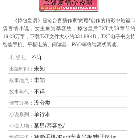
《掉包皇后》是港台言情作家“简璎”创作的精彩中短篇口
袋言情小说，女主角为慕容悠，掉包皇后TXT共
59
章节约
19.09万
字，下载TXT文件大小约
331.88
KB，TXT电子书支持
智能手机、平板电脑、阅读器、PAD等终端离线阅读。
不详
出 版 社：
未知
出版时间：
未知
故事地点：
不详
故事年代：
没分类
情节分类：
单行本
小说系列：
某男/慕容悠/
小说人物：
智能手机/iPad/安卓平板/电子阅读器/MP4等
终端要求：