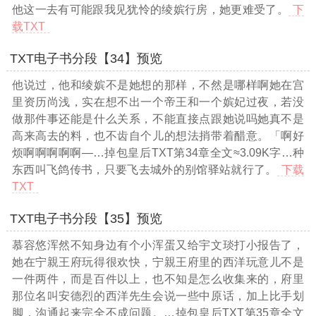
他这一去有可能跟我见犹怜的绫嫔行房，她更难受了。
下
载TXT
TXT电子书分段【34】预览
他说过，他和绫嫔不是她想的那样，不然是哪样啊她在宫
里资历尚浅，实在想不出一个帝王和一个嫔妃过夜，若没
做那件事还能是什么关系，不能直接点跟她说吗她真不是
高来高去的料，也不齿自个儿的想法捎带着醋意。「啊好
烦啊啊啊啊啊—
…掉包皇后TXT第34章全文≈3.09K字…
种
东西叫飞鸽传书，只要飞去城外的别馆驿站就行了。
下载
TXT
TXT电子书分段【35】预览
慕容悠浑然不知身边有个小浑蛋又给宇文琰打小报告了，
她在宁親王府玩得很欢快，宁親王府里的西洋玩意儿不是
一件两件，而是百件以上，也不知是怎么收集来的，府里
那位名叫安德烈的西洋先生会说一些中原话，加上比手划
脚，沟通起来完全不成问题。
…掉包皇后TXT第35章全文