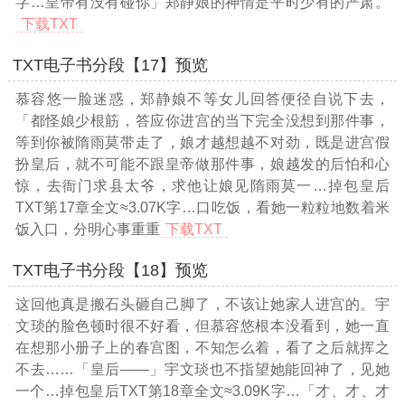
字…
皇帝有没有碰你」郑静娘的神情是平时少有的严肃。
下载TXT
TXT电子书分段【17】预览
慕容悠一脸迷惑，郑静娘不等女儿回答便径自说下去，
「都怪娘少根筋，答应你进宫的当下完全没想到那件事，
等到你被隋雨莫带走了，娘才越想越不对劲，既是进宫假
扮皇后，就不可能不跟皇帝做那件事，娘越发的后怕和心
惊，去衙门求县太爷，求他让娘见隋雨莫一
…掉包皇后
TXT第17章全文≈3.07K字…
口吃饭，看她一粒粒地数着米
饭入口，分明心事重重
下载TXT
TXT电子书分段【18】预览
这回他真是搬石头砸自己脚了，不该让她家人进宫的。宇
文琰的脸色顿时很不好看，但慕容悠根本没看到，她一直
在想那小册子上的春宫图，不知怎么着，看了之后就挥之
不去……「皇后——」宇文琰也不指望她能回神了，见她
一个
…掉包皇后TXT第18章全文≈3.09K字…
「才、才、才