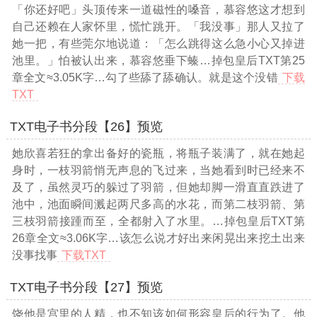
「你还好吧」头顶传来一道磁性的嗓音，慕容悠这才想到
自己还赖在人家怀里，慌忙跳开。「我没事」那人又拉了
她一把，有些莞尔地说道：「怎么跳得这么急小心又掉进
池里。」怕被认出来，慕容悠垂下螓
…掉包皇后TXT第25
章全文≈3.05K字…
勾了些舔了舔确认。就是这个没错
下载
TXT
TXT电子书分段【26】预览
她欣喜若狂的拿出备好的瓷瓶，将瓶子装满了，就在她起
身时，一枝羽箭悄无声息的飞过来，当她看到时已经来不
及了，虽然灵巧的躲过了羽箭，但她却脚一滑直直跌进了
池中，池面瞬间溅起两尺多高的水花，而第二枝羽箭、第
三枝羽箭接踵而至，全都射入了水里。
…掉包皇后TXT第
26章全文≈3.06K字…
该怎么说才好出来闲晃出来挖土出来
没事找事
下载TXT
TXT电子书分段【27】预览
饶他是宫里的人精，也不知该如何形容皇后的行为了。他