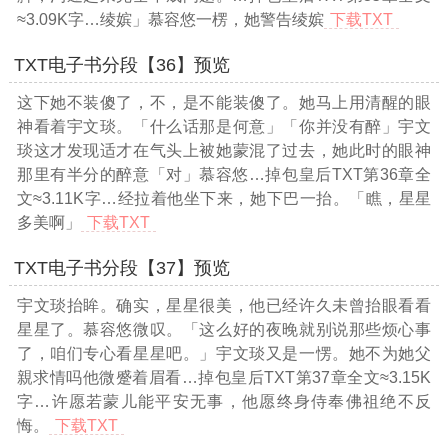
≈3.09K字…
绫嫔」慕容悠一楞，她警告绫嫔
下载TXT
TXT电子书分段【36】预览
这下她不装傻了，不，是不能装傻了。她马上用清醒的眼
神看着宇文琰。「什么话那是何意」「你并没有醉」宇文
琰这才发现适才在气头上被她蒙混了过去，她此时的眼神
那里有半分的醉意「对」慕容悠
…掉包皇后TXT第36章全
文≈3.11K字…
经拉着他坐下来，她下巴一抬。「瞧，星星
多美啊」
下载TXT
TXT电子书分段【37】预览
宇文琰抬眸。确实，星星很美，他已经许久未曾抬眼看看
星星了。慕容悠微叹。「这么好的夜晚就别说那些烦心事
了，咱们专心看星星吧。」宇文琰又是一愣。她不为她父
親求情吗他微蹙着眉看
…掉包皇后TXT第37章全文≈3.15K
字…
许愿若蒙儿能平安无事，他愿终身侍奉佛祖绝不反
悔。
下载TXT