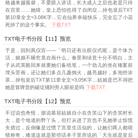
格越来越孤僻，不爱跟人讲话，长大成人之后也老是只待
在宫里……她猜，皇上恐怕也得了自闭症
…掉包皇后TXT
第10章全文≈3.08K字…
它在仙界幸福快乐，完全忘了小花
死掉了的这个事实。
下载TXT
TXT电子书分段【11】预览
于是，回到凤仪宫——「明日还有出殡仪式呢，是个体力
活，娘娘不睡究竟在画什么」春景和绿意十分不明白，主
子从武英殿回来就要她们备纸笔，一个劲儿的坐在矮案前
埋头苦画，还让她们多点几盏烛火，越亮越好，多泡些浓
茶
…掉包皇后TXT第11章全文≈3.05K字…
姑娘是巴不得把
她是冒牌货的破绽捅到旁人眼前是吗
下载TXT
TXT电子书分段【12】预览
不过说也奇怪，据说慕容姑娘自小在含笑山下的含笑村长
大，是个地道的野丫头，但打从进了宫也不见她举止惊慌
失措过，反倒像是过惯了宫里生活似的，让她们两人都啧
啧称奇，难道这就是那些话本子里所说的「天生就是皇后