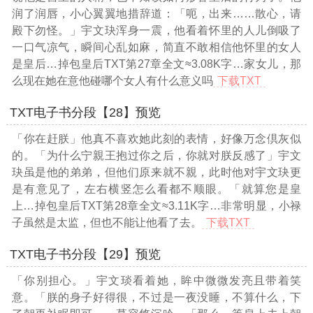
润了润唇，小心翼翼地措辞道：「呃，出来……散心，请
殿下勿怪。」宇文玦浑身一震，他看着怀里的人儿倒吸了
一口气凉气，瞬间心乱如麻，简直不敢相信他怀里的女人
是皇后
…掉包皇后TXT第27章全文≈3.08K字…
家女儿，那
么现在她在意他碰哪个女人有什么意义吗
下载TXT
TXT电子书分段【28】预览
「你在赶朕」他真不喜欢她此刻的表情，好像万念倶灰似
的。「为什么宁親王抱过你之后，你就对朕反感了」宇文
玦虽是他的弟弟，但他们原来就不親，此时他对宇文玦更
是有意见了，左右横竖怎么看都不顺眼。「就算您是皇
上
…掉包皇后TXT第28章全文≈3.11K字…
非常明显，小禄
子虽然是太监，但也不能让他看了去。
下载TXT
TXT电子书分段【29】预览
「你别担心。」宇文琰看着她，眸中微微发亮且带着笑
意。「朕的身子好得很，不过是一夜没睡，不算什么，下