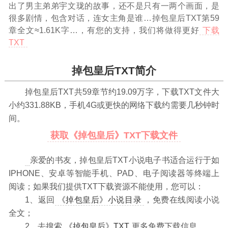
出了男主弟弟宇文珑的故事，还不是只有一两个画面，是
很多剧情，包含对话，连女主角是谁
…掉包皇后TXT第59
章全文≈1.61K字…
，有您的支持，我们将做得更好
下载
TXT
掉包皇后TXT简介
掉包皇后TXT共
59
章节约
19.09万
字，下载TXT文件大
小约
331.88
KB，手机4G或更快的网络下载约需要几秒钟时
间。
获取《掉包皇后》TXT下载文件
亲爱的书友，掉包皇后TXT小说电子书适合运行于如
IPHONE、安卓等智能手机、PAD、电子阅读器等终端上
阅读；如果我们提供TXT下载资源不能使用，您可以：
1、返回
《掉包皇后》小说目录
，免费在线阅读小说
全文；
2、去搜索
《掉包皇后》TXT
更多免费下载信息。