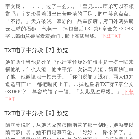
宇文珑，「……」过了一会儿。「皇兄……臣弟可以不领
赏吗」宇文琰看着眼巴巴苦哈哈的手足，眸中笑意点点。
「不行。」天方破晓，寂静的一品军侯府，府门外两头腾
云吐球的石狮，气势一
…掉包皇后TXT第6章全文≈3.08K
字…
隋雨莫蹙眉看着她们，脸上布满黑线。
下载TXT
TXT电子书分段【7】预览
她们两个当他是死的吗他严重怀疑她们根本是一搭一唱来
损他的，什么人渣，他生平第一次被骂人渣，简直快吐血
了他。他微愠地一拍桌子。「你们说够了没有」两人也知
道适可而止，都把嘴闭上了。
…掉包皇后TXT第7章全文
≈3.06K字…
慕容悠福了一福。「女儿见过母親。」
下载
TXT
TXT电子书分段【8】预览
隋雨莫说的，从她答应扮演隋雨蒙的那一刻起，她就要以
隋雨蒙自居，她不再是慕容悠。「好好，一路辛苦了。」