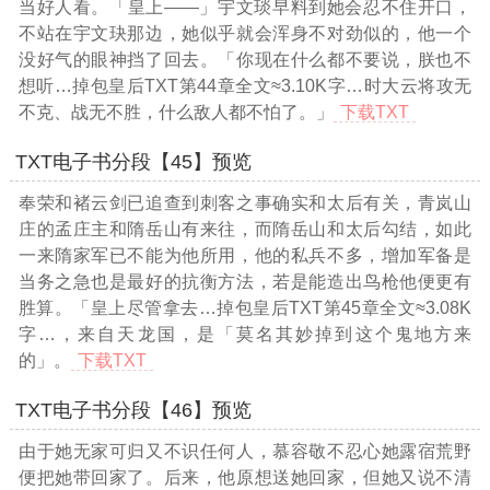
当好人看。「皇上——」宇文琰早料到她会忍不住开口，
不站在宇文玦那边，她似乎就会浑身不对劲似的，他一个
没好气的眼神挡了回去。「你现在什么都不要说，朕也不
想听
…掉包皇后TXT第44章全文≈3.10K字…
时大云将攻无
不克、战无不胜，什么敌人都不怕了。」
下载TXT
TXT电子书分段【45】预览
奉荣和褚云剑已追查到刺客之事确实和太后有关，青岚山
庄的孟庄主和隋岳山有来往，而隋岳山和太后勾结，如此
一来隋家军已不能为他所用，他的私兵不多，增加军备是
当务之急也是最好的抗衡方法，若是能造出鸟枪他便更有
胜算。「皇上尽管拿去
…掉包皇后TXT第45章全文≈3.08K
字…
，来自天龙国，是「莫名其妙掉到这个鬼地方来
的」。
下载TXT
TXT电子书分段【46】预览
由于她无家可归又不识任何人，慕容敬不忍心她露宿荒野
便把她带回家了。后来，他原想送她回家，但她又说不清