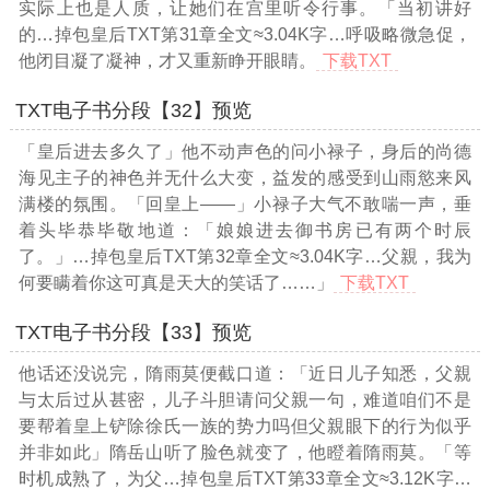
实际上也是人质，让她们在宫里听令行事。「当初讲好
的
…掉包皇后TXT第31章全文≈3.04K字…
呼吸略微急促，
他闭目凝了凝神，才又重新睁开眼睛。
下载TXT
TXT电子书分段【32】预览
「皇后进去多久了」他不动声色的问小禄子，身后的尚德
海见主子的神色并无什么大变，益发的感受到山雨慾来风
满楼的氛围。「回皇上——」小禄子大气不敢喘一声，垂
着头毕恭毕敬地道：「娘娘进去御书房已有两个时辰
了。」
…掉包皇后TXT第32章全文≈3.04K字…
父親，我为
何要瞒着你这可真是天大的笑话了……」
下载TXT
TXT电子书分段【33】预览
他话还没说完，隋雨莫便截口道：「近日儿子知悉，父親
与太后过从甚密，儿子斗胆请问父親一句，难道咱们不是
要帮着皇上铲除徐氏一族的势力吗但父親眼下的行为似乎
并非如此」隋岳山听了脸色就变了，他瞪着隋雨莫。「等
时机成熟了，为父
…掉包皇后TXT第33章全文≈3.12K字…