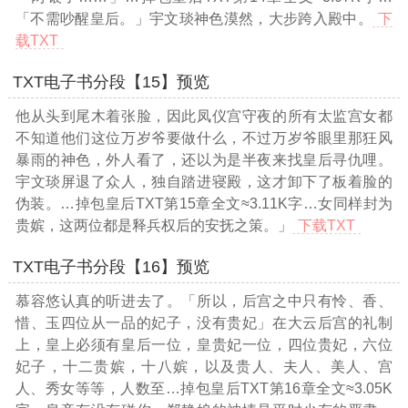
「不需吵醒皇后。」宇文琰神色漠然，大步跨入殿中。
下
载TXT
TXT电子书分段【15】预览
他从头到尾木着张脸，因此凤仪宫守夜的所有太监宫女都
不知道他们这位万岁爷要做什么，不过万岁爷眼里那狂风
暴雨的神色，外人看了，还以为是半夜来找皇后寻仇哩。
宇文琰屏退了众人，独自踏进寝殿，这才卸下了板着脸的
伪装。
…掉包皇后TXT第15章全文≈3.11K字…
女同样封为
贵嫔，这两位都是释兵权后的安抚之策。」
下载TXT
TXT电子书分段【16】预览
慕容悠认真的听进去了。「所以，后宫之中只有怜、香、
惜、玉四位从一品的妃子，没有贵妃」在大云后宫的礼制
上，皇上必须有皇后一位，皇贵妃一位，四位贵妃，六位
妃子，十二贵嫔，十八嫔，以及贵人、夫人、美人、宫
人、秀女等等，人数至
…掉包皇后TXT第16章全文≈3.05K