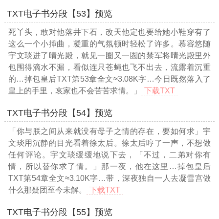
TXT电子书分段【53】预览
死丫头，敢对他落井下石，改天他定也要给她小鞋穿有了
这么一个小揷曲，凝重的气氛顿时轻松了许多。慕容悠随
宇文琰进了晴光殿，就见一圈又一圏的禁军将晴光殿里外
包围得滴水不漏，看似连只苍蝇也飞不出去，流露着沉重
的
…掉包皇后TXT第53章全文≈3.08K字…
今日既然落入了
皇上的手里，哀家也不会苦苦求情。」
下载TXT
TXT电子书分段【54】预览
「你与朕之间从来就没有母子之情的存在，要如何求」宇
文琰用沉静的目光看着徐太后。徐太后哼了一声，不想做
任何评论。宇文琰缓缓地说下去，「不过，二弟对你有
情，所以替你求了情。」那一夜，他在这里
…掉包皇后
TXT第54章全文≈3.10K字…
带，深夜独自一人去凝雪宫做
什么那疑团至今未解。
下载TXT
TXT电子书分段【55】预览