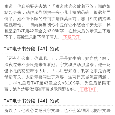
难道，他真的要失去她了「难道就这么放着不管」郑静娘
站起身来，动作猛烈到把一旁小几上摆的葯碗、银匙都弄
倒了。她不管不顾的冲到了隋雨莫面前，怒目相向的抬眸
瞪视着他。「隋雨莫当初你不是保证小悠会平安无事
…掉
包皇后TXT第42章全文≈3.08K字…
在徐太后的示意之下退
下了，寝殿里只剩下母子两人。
下载TXT
TXT电子书分段【43】预览
「还有什么事，你说吧。」儿子是她生的，她自然了解，
深夜过来不会只是来看看她。宇文玦没动那盅茶，他一眨
也不眨的凝望着徐太后。「儿臣想知道，刺客之事是否与
母后有关」太后寿宴闯进了刺客，这两日京城流言四起，
一
…掉包皇后TXT第43章全文≈3.10K字…
为皇后是隋雨
蒙，她当然要救活隋雨蒙以示同盟友好。
下载TXT
TXT电子书分段【44】预览
所以了，他没必要感激宇文玦，也不会笨得因此把宇文玦