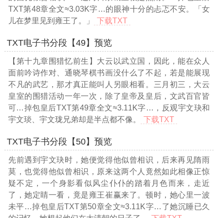
TXT第48章全文≈3.03K字…
的眼神十分的忐忑不安。「女
儿在梦里见到雍王了。」
下载TXT
TXT电子书分段【49】预览
【第十九章围猎忆前生】大云以武立国，因此，能在众人
面前吟诗作对、通晓琴棋书画没什么了不起，若是能展现
不凡的武艺，那才真正能叫人另眼相看。三月初三，大云
皇室的围猎活动一年一次，除了皇帝及皇后，文武百官皆
可
…掉包皇后TXT第49章全文≈3.11K字…
，反观宇文玦和
宇文琰、宇文珑兄弟却是半点都不像。
下载TXT
TXT电子书分段【50】预览
先前遇到宇文玦时，她便觉得他似曾相识，后来再见隋雨
莫，也觉得他似曾相识，原来这两个人竟然如此相像正惊
疑不定，一个身影看似风尘仆仆的踏着月色而来，走近
了，她定睛一看，竟是雍王崔赢来了。顿时，她心里一波
未平
…掉包皇后TXT第50章全文≈3.11K字…
了她沉睡已久