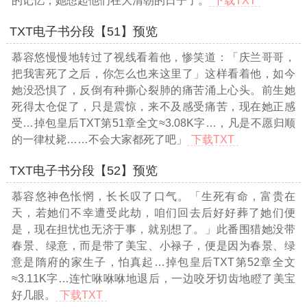
的记忆，她想起他们在大清朝的日子了。
下载TXT
TXT电子书分段【51】预览
慕容悠慢慢地转过了视线看着他，惨笑道：「庆兰哥哥，
把我害死了之后，你怎么也来这里了」这样看着他，如今
她没恐惧了，反倒有种撕心裂肺的痛苦涌上心头。前生她
死得太仓促了，只是震惊，来不及感受痛苦，现在她正感
受
…掉包皇后TXT第51章全文≈3.08K字…
，凡是不愿归顺
的一律杖毙……不会大家都死了吧」
下载TXT
TXT电子书分段【52】预览
慕容悠神色怅惘，长长叹了口气。「生死有命，富贵在
天，若她们不幸遭受此劫，咱们回去后好好葬了她们便
是，现在担忧也无济于事，就别想了。」此番围猎她没带
春景、绿意，而是带了美宝、小禄子，便是因为春景、绿
意是隋府的家生子，怕真起
…掉包皇后TXT第52章全文
≈3.11K字…
连忙咻咻咻地退后，一边咬牙切齿地瞪了美宝
好几眼。
下载TXT