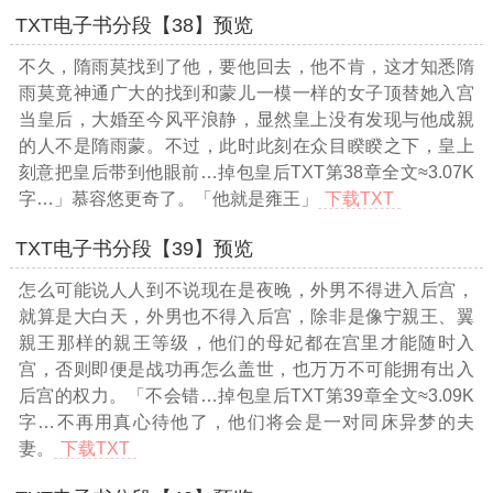
TXT电子书分段【38】预览
不久，隋雨莫找到了他，要他回去，他不肯，这才知悉隋
雨莫竟神通广大的找到和蒙儿一模一样的女子顶替她入宫
当皇后，大婚至今风平浪静，显然皇上没有发现与他成親
的人不是隋雨蒙。不过，此时此刻在众目睽睽之下，皇上
刻意把皇后带到他眼前
…掉包皇后TXT第38章全文≈3.07K
字…
」慕容悠更奇了。「他就是雍王」
下载TXT
TXT电子书分段【39】预览
怎么可能说人人到不说现在是夜晚，外男不得进入后宫，
就算是大白天，外男也不得入后宫，除非是像宁親王、翼
親王那样的親王等级，他们的母妃都在宫里才能随时入
宫，否则即便是战功再怎么盖世，也万万不可能拥有出入
后宫的权力。「不会错
…掉包皇后TXT第39章全文≈3.09K
字…
不再用真心待他了，他们将会是一对同床异梦的夫
妻。
下载TXT