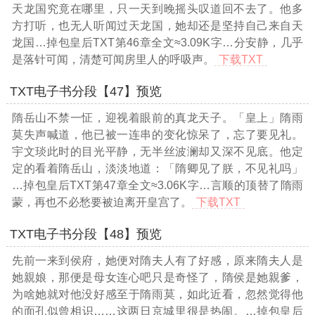
天龙国究竟在哪里，只一天到晚摇头叹道回不去了。他多
方打听，也无人听闻过天龙国，她却还是坚持自己来自天
龙国
…掉包皇后TXT第46章全文≈3.09K字…
分安静，几乎
是落针可闻，清楚可闻房里人的呼吸声。
下载TXT
TXT电子书分段【47】预览
隋岳山不禁一怔，迎视着眼前的真龙天子。「皇上」隋雨
莫失声喊道，他已被一连串的变化惊呆了，忘了要见礼。
宇文琰此时的目光平静，无半丝波澜却又深不见底。他定
定的看着隋岳山，淡淡地道：「隋卿见了朕，不见礼吗」
…掉包皇后TXT第47章全文≈3.06K字…
言顺的顶替了隋雨
蒙，再也不必愁要被迫离开皇宫了。
下载TXT
TXT电子书分段【48】预览
先前一来到侯府，她便对隋夫人有了好感，原来隋夫人是
她親娘，那便是母女连心吧只是奇怪了，隋侯是她親爹，
为啥她就对他没好感至于隋雨莫，如此近看，忽然觉得他
的面孔似曾相识……这两日京城里很是热闹。
…掉包皇后