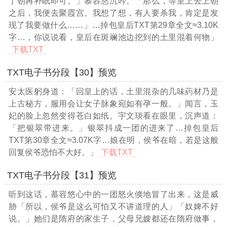
了朝再补眠即可。」慕容悠沉吟。「那么，等皇上去上朝
之后，我便去聚霞宫。我想了想，有人要杀我，肯定是发
现了我要做什么……」
…掉包皇后TXT第29章全文≈3.10K
字…
，你说说看，皇后在斑斓池边挖到的土里混着何物」
下载TXT
TXT电子书分段【30】预览
安太医躬身道：「回皇上的话，土里混杂的几味葯材乃是
上古秘方，服用会让女子脉象宛如有孕一般。」闻言，玉
妃的脸上忽然变得苍白如纸。宇文琰看在眼里，沉声道：
「把银翠带进来。」银翠抖成一团的进来了
…掉包皇后
TXT第30章全文≈3.07K字…
娘在明，侯爷在暗，若是这般
回复侯爷恐怕不大好。」
下载TXT
TXT电子书分段【31】预览
听到这话，慕容悠心中的一团怒火倏地冒了出来，这是威
胁「所以，侯爷是这么可怕又不讲道理的人」「奴婢不好
说。」她们是隋府的家生子，父母兄嫂都还在隋府做事，