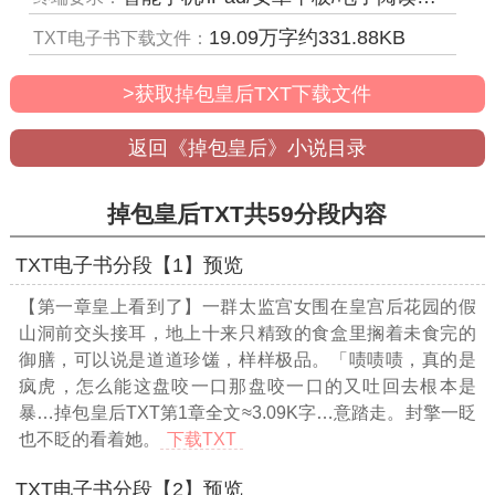
19.09
万字约
331.88
KB
TXT电子书下载文件：
>获取掉包皇后TXT下载文件
返回《掉包皇后》小说目录
掉包皇后TXT共59分段内容
TXT电子书分段【1】预览
【第一章皇上看到了】一群太监宫女围在皇宫后花园的假
山洞前交头接耳，地上十来只精致的食盒里搁着未食完的
御膳，可以说是道道珍馐，样样极品。「啧啧啧，真的是
疯虎，怎么能这盘咬一口那盘咬一口的又吐回去根本是
暴
…掉包皇后TXT第1章全文≈3.09K字…
意踏走。封擎一眨
也不眨的看着她。
下载TXT
TXT电子书分段【2】预览