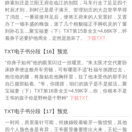
静素别庄是兰阳王府在临江的别院，马车行走了足足四个
时辰才到，到时已是星子满天。管理别庄的大总管早早得
了消息，一番迎接拜见后，便将王府来的人安置好，又置
办了一顿丰盛的晚饭，派了几个相貌端正手脚机灵的丫鬟
到孙石玉
…聚宝福妻（下）TXT第15章全文≈4.66K字…
怀
着身子还要护他周全，定然是急坏了。
下载TXT
TXT电子书分段【16】预览
“你身子如何”他的眼里闪过一丝暖意。“朱太医才交代要卧
床静养便这般舟车劳顿，可有哪里不适”杜福兮挨蹭过去，
抱住他的腰，将脸贴在他胸怀里，拉了他未受伤的那手到
自己腹部贴着。“爷，你摸摸，咱们的孩子是不是挺活
…聚
宝福妻（下）TXT第16章全文≈4.59K字…
你，你根本不是
王爷的孩子你是野种是个野种”
下载TXT
TXT电子书分段【17】预览
一时间，房里落针可闻，何姨娘咬着银牙一脸愤恨，其他
四个人脸色各是有异，王爷眼里像要喷出火来，王妃一脸