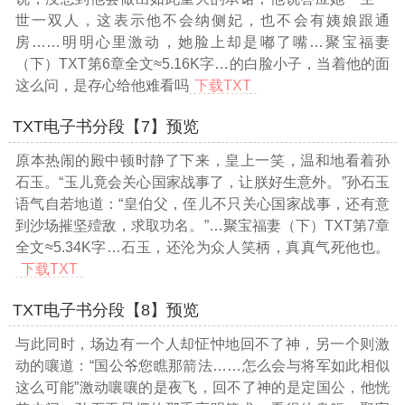
世一双人，这表示他不会纳侧妃，也不会有姨娘跟通
房……明明心里激动，她脸上却是嘟了嘴
…聚宝福妻
（下）TXT第6章全文≈5.16K字…
的白脸小子，当着他的面
这么问，是存心给他难看吗
下载TXT
TXT电子书分段【7】预览
原本热闹的殿中顿时静了下来，皇上一笑，温和地看着孙
石玉。“玉儿竟会关心国家战事了，让朕好生意外。”孙石玉
语气自若地道：“皇伯父，侄儿不只关心国家战事，还有意
到沙场摧坚殪敌，求取功名。”
…聚宝福妻（下）TXT第7章
全文≈5.34K字…
石玉，还沦为众人笑柄，真真气死他也。
下载TXT
TXT电子书分段【8】预览
与此同时，场边有一个人却怔忡地回不了神，另一个则激
动的嚷道：“国公爷您瞧那箭法……怎么会与将军如此相似
这么可能”激动嚷嚷的是夜飞，回不了神的是定国公，他恍