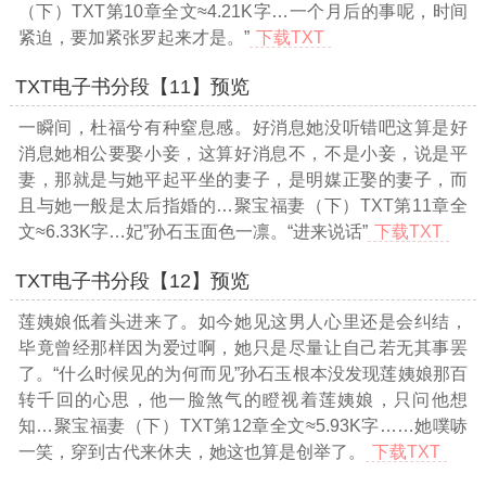
（下）TXT第10章全文≈4.21K字…
一个月后的事呢，时间
紧迫，要加紧张罗起来才是。”
下载TXT
TXT电子书分段【11】预览
一瞬间，杜福兮有种窒息感。好消息她没听错吧这算是好
消息她相公要娶小妾，这算好消息不，不是小妾，说是平
妻，那就是与她平起平坐的妻子，是明媒正娶的妻子，而
且与她一般是太后指婚的
…聚宝福妻（下）TXT第11章全
文≈6.33K字…
妃”孙石玉面色一凛。“进来说话”
下载TXT
TXT电子书分段【12】预览
莲姨娘低着头进来了。如今她见这男人心里还是会纠结，
毕竟曾经那样因为爱过啊，她只是尽量让自己若无其事罢
了。“什么时候见的为何而见”孙石玉根本没发现莲姨娘那百
转千回的心思，他一脸煞气的瞪视着莲姨娘，只问他想
知
…聚宝福妻（下）TXT第12章全文≈5.93K字…
…她噗哧
一笑，穿到古代来休夫，她这也算是创举了。
下载TXT