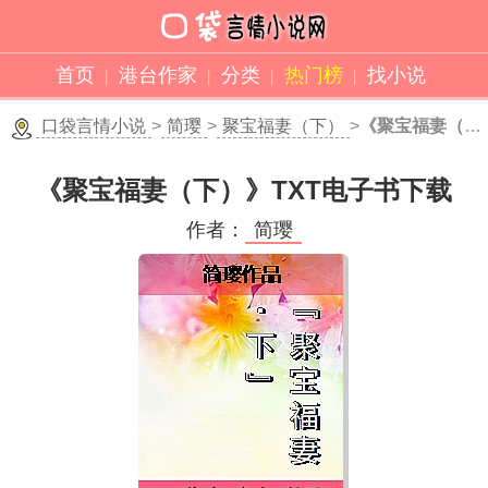
首页
港台作家
分类
热门榜
找小说
口袋言情小说
>
简璎
>
聚宝福妻（下）
>
《聚宝福妻（下）》TXT下载
《聚宝福妻（下）》TXT电子书下载
作者：
简璎