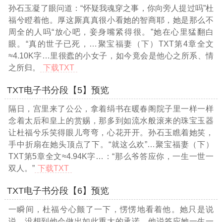
孙石玉凝了眼问道：“怀疑我魂穿之事，你向旁人提过吗”杜
福兮瞪着他。厚这厮真真很小看她的智商耶，她是那么不
周全的人吗“放心吧，妾身嘴紧得很。”她在心里猛翻白
眼。“真的世子已死，
…聚宝福妻（下）TXT第4章全文
≈4.10K字…
里很蠹的小女子，如今竟会是他心之所系、情
之所归。
下载TXT
TXT电子书分段【5】预览
隔日，宫里来了公公，拿着绢书在暖春阁院子里一样一样
念着太后和皇上的赏赐，那多到如流水般滚来的珠宝玉器
让杜福兮乐笑得眼儿弯弯，心花开开。孙石玉瞧着她笑，
手中折扇在她头顶点了下。“就这么欢”
…聚宝福妻（下）
TXT第5章全文≈4.94K字…
：“那么爷答应你，一生一世一
双人。”
下载TXT
TXT电子书分段【6】预览
一瞬间，杜福兮心颤了一下，愣愣地看着他。她只是说
说，没想到他会做出如此重大的承诺，他说答应她一生一