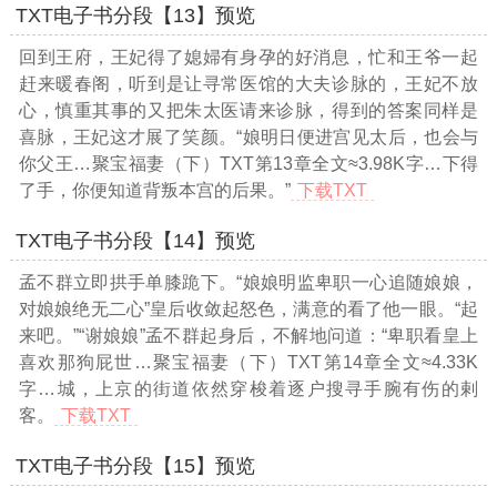
TXT电子书分段【13】预览
回到王府，王妃得了媳婦有身孕的好消息，忙和王爷一起
赶来暖春阁，听到是让寻常医馆的大夫诊脉的，王妃不放
心，慎重其事的又把朱太医请来诊脉，得到的答案同样是
喜脉，王妃这才展了笑颜。“娘明日便进宫见太后，也会与
你父王
…聚宝福妻（下）TXT第13章全文≈3.98K字…
下得
了手，你便知道背叛本宫的后果。”
下载TXT
TXT电子书分段【14】预览
孟不群立即拱手单膝跪下。“娘娘明监卑职一心追随娘娘，
对娘娘绝无二心”皇后收敛起怒色，满意的看了他一眼。“起
来吧。”“谢娘娘”孟不群起身后，不解地问道：“卑职看皇上
喜欢那狗屁世
…聚宝福妻（下）TXT第14章全文≈4.33K
字…
城，上京的街道依然穿梭着逐户搜寻手腕有伤的剌
客。
下载TXT
TXT电子书分段【15】预览