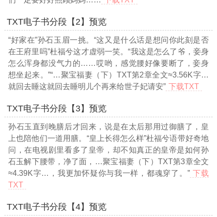
TXT电子书分段【2】预览
“好家在”孙石玉眉一挑。“这又是什么话是想问你此刻是否
在王府里吗”杜福兮这才虚弱一笑。“我这是怎么了爷，妾身
怎么浑身都没气力的……哎哟，感觉腰好像要断了，妾身
想坐起来。”“
…聚宝福妻（下）TXT第2章全文≈3.56K字…
就回去睡这就回去睡明儿个再来给世子妃请安”
下载TXT
TXT电子书分段【3】预览
孙石玉直到晚膳后才回来，说是在太后那用过御膳了，皇
上也陪他们一道用膳。“皇上长得怎么样”杜福兮语带好奇地
问，在电视剧里看多了皇帝，却不知真正的皇帝是如何孙
石玉解下腰带，净了面，
…聚宝福妻（下）TXT第3章全文
≈4.39K字…
，我更加怀疑你与我一样，都魂穿了。”
下载
TXT
TXT电子书分段【4】预览