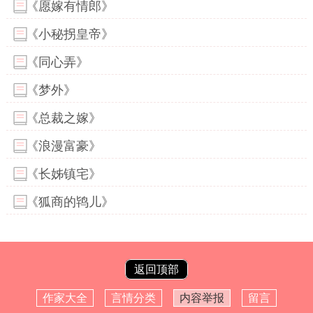
《愿嫁有情郎》
《小秘拐皇帝》
《同心弄》
《梦外》
《总裁之嫁》
《浪漫富豪》
《长姊镇宅》
《狐商的鸨儿》
返回顶部
作家大全
言情分类
内容举报
留言