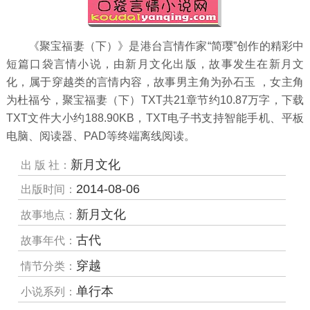
《聚宝福妻（下）》是港台言情作家“简璎”创作的精彩中
短篇口袋言情小说，由新月文化出版，故事发生在新月文
化，属于穿越类的言情内容，故事男主角为孙石玉 ，女主角
为杜福兮，聚宝福妻（下）TXT共
21
章节约
10.87万
字，下载
TXT文件大小约
188.90
KB，TXT电子书支持智能手机、平板
电脑、阅读器、PAD等终端离线阅读。
新月文化
出 版 社：
2014-08-06
出版时间：
新月文化
故事地点：
古代
故事年代：
穿越
情节分类：
单行本
小说系列：