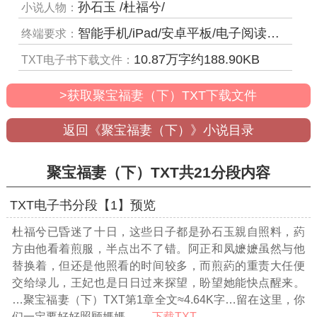
孙石玉 /杜福兮/
小说人物：
智能手机/iPad/安卓平板/电子阅读器/MP4等
终端要求：
10.87
万字约
188.90
KB
TXT电子书下载文件：
>获取聚宝福妻（下）TXT下载文件
返回《聚宝福妻（下）》小说目录
聚宝福妻（下）TXT共21分段内容
TXT电子书分段【1】预览
杜福兮已昏迷了十日，这些日子都是孙石玉親自照料，葯
方由他看着煎服，半点出不了错。阿正和凤嬷嬷虽然与他
替换着，但还是他照看的时间较多，而煎葯的重责大任便
交给绿儿，王妃也是日日过来探望，盼望她能快点醒来。
…聚宝福妻（下）TXT第1章全文≈4.64K字…
留在这里，你
们一定要好好照顾媽媽……
下载TXT