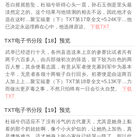
苍白摇摇慾坠，杜福兮听得心头一震，孙石玉倒是里头最
淡然定之的。这个结果与他猜测的相去不远，因此他才会
选在这时
…聚宝福妻（下）TXT第17章全文≈5.24K字…
他
已决定永远埋葬在心中，他选择原谅。
下载TXT
TXT电子书分段【18】预览
武举已经进行十天，各州县选送来上京的参赛比试者共有
两千六百多人，由兵部做初次的筛选，留下较为出色的两
百人整，其余便看志愿，有意从军者便充募到军中为基本
士卒，无意者各领十两银子自行回乡。初赛便是由这两百
人加上上
…聚宝福妻（下）TXT第18章全文≈5.13K字…
力
而做出更歹毒之事，不然只怕终有一日会引火自焚。
下载
TXT
TXT电子书分段【19】预览
杜福兮仍适应不了没有冷气的古代夏天，尤其是她身上黏
着的那个奶娃娃啊，像个小火炉似的，让她热上加热，真
是燠热难当，适才她身上的小家伙已经哭一阵了，所以此