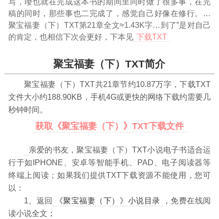
写，璎也就在完成这本书的期间里同时做了很多事，在完
稿的同时，那些事也二完成了，感觉自己好像在修行。
…
聚宝福妻（下）TXT第21章全文≈1.43K字…
到了”是对自己
的肯定，也相信下次会更好，下本见
下载TXT
聚宝福妻（下）TXT简介
聚宝福妻（下）TXT共
21
章节约
10.87万
字，下载TXT
文件大小约
188.90
KB，手机4G或更快的网络下载约需要几
秒钟时间。
获取《聚宝福妻（下）》TXT下载文件
亲爱的书友，聚宝福妻（下）TXT小说电子书适合运
行于如IPHONE、安卓等智能手机、PAD、电子阅读器等
终端上阅读；如果我们提供TXT下载资源不能使用，您可
以：
1、返回
《聚宝福妻（下）》小说目录
，免费在线阅
读小说全文；