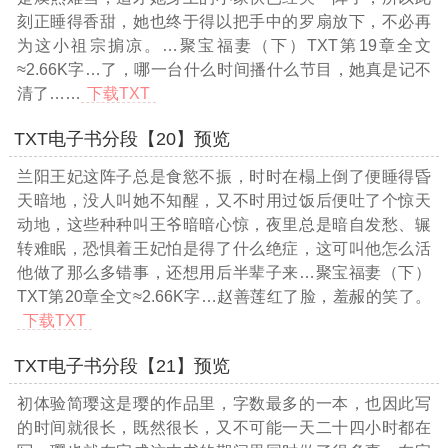
刻正睡得香甜，她也终于得以把手中的罗扇放下，不必再
为这小祖宗掮凉。
…聚宝福妻（下）TXT第19章全文
≈2.66K字…
了，哪一台什么时间播什么节目，她真是记不
清了……
下载TXT
TXT电子书分段【20】预览
兰阳王妃这阵子总是食慾不振，时时在榻上倒了便睡得昏
天暗地，没人叫她不知醒，又不时用过饭后便吐了个惊天
动地，这些种种叫王爷暗暗心惊，夜里总是暗自发愁、辗
转难眠，恐惧着王妃怕是得了什么绝症，这可叫他怎么活
他做了那么多错事，还想用后半辈子来
…聚宝福妻（下）
TXT第20章全文≈2.66K字…
赵善莲红了脸，羞赧的笑了。
下载TXT
TXT电子书分段【21】预览
初体验简璎这是璎的作品里，字数最多的一本，也因此写
的时间就很长，既然很长，又不可能一天二十四小时都在