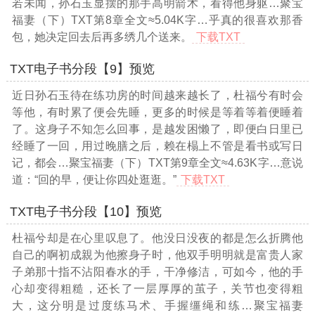
若未闻，孙石玉显摆的那手高明箭术，看得他身躯
…聚宝
福妻（下）TXT第8章全文≈5.04K字…
乎真的很喜欢那香
包，她决定回去后再多绣几个送来。
下载TXT
TXT电子书分段【9】预览
近日孙石玉待在练功房的时间越来越长了，杜福兮有时会
等他，有时累了便会先睡，更多的时候是等着等着便睡着
了。这身子不知怎么回事，是越发困懒了，即便白日里已
经睡了一回，用过晚膳之后，赖在榻上不管是看书或写日
记，都会
…聚宝福妻（下）TXT第9章全文≈4.63K字…
意说
道：“回的早，便让你四处逛逛。”
下载TXT
TXT电子书分段【10】预览
杜福兮却是在心里叹息了。他没日没夜的都是怎么折腾他
自己的啊初成親为他擦身子时，他双手明明就是富贵人家
子弟那十指不沾阳春水的手，干净修洁，可如今，他的手
心却变得粗糙，还长了一层厚厚的茧子，关节也变得粗
大，这分明是过度练马术、手握缰绳和练
…聚宝福妻