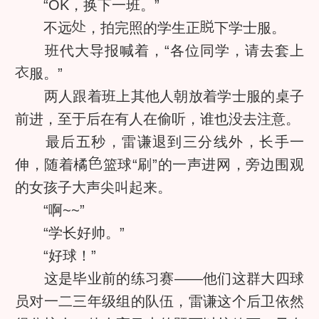
“OK，换下一班。”
不远
，拍完照的学生正
下学士服。
班代大导报喊着，“各位同学，请去套上
服。”
两人跟着班上其他人朝放着学士服的桌子
前进，至于后在有人在偷听，谁也没去注意。
最后五秒，雷谦退到三分线外，长手一
伸，随着橘
篮球“刷”的一声进网，旁边围观
的女孩子大声尖叫起来。
“啊~~”
“学长好帅。”
“好球！”
这是毕业前的练习赛——他们这群大四球
员对一二三年级组的队伍，雷谦这个后卫依然