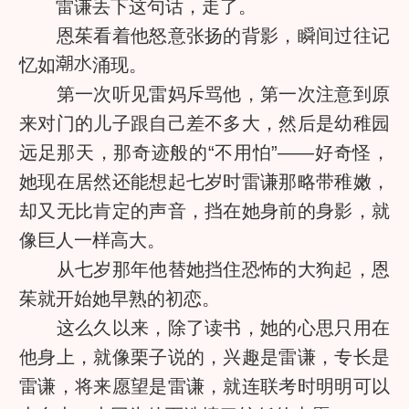
雷谦丢下这句话，走了。
恩茱看着他怒意张扬的背影，瞬间过往记
忆如
涌现。
第一次听见雷妈斥骂他，第一次注意到原
来对门的儿子跟自己差不多大，然后是幼稚园
远足那天，那奇迹般的“不用怕”——好奇怪，
她现在居然还能想起七岁时雷谦那略带稚嫩，
却又无比肯定的声音，挡在她身前的身影，就
像巨人一样高大。
从七岁那年他替她挡住恐怖的大狗起，恩
茱就开始她早熟的初恋。
这么久以来，除了读书，她的心思只用在
他身上，就像栗子说的，兴趣是雷谦，专长是
雷谦，将来愿望是雷谦，就连联考时明明可以