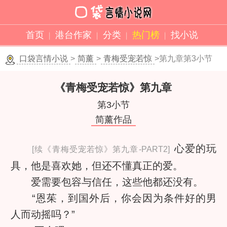
首页
港台作家
分类
热门榜
找小说
口袋言情小说
>
简薰
>
青梅受宠若惊
>第九章第3小节
《青梅受宠若惊》
第九章
第3小节
简薰作品
心爱的玩
[续《青梅受宠若惊》第九章-PART2]
具，他是喜欢她，但还不懂真正的爱。
爱需要包容与信任，这些他都还没有。
“恩茱，到国外后，你会因为条件好的男
人而动摇吗？”