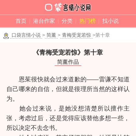
首页
港台作家
分类
热门榜
找小说
口袋言情小说
>
简薰
>
青梅受宠若惊
>第十章
《青梅受宠若惊》
第十章
简薰作品
恩茱很快就会过来道歉的——雷谦不知道
自己哪来的自信，但就是很理所当然的这样认
为。
她会过来说，是她没想清楚所以擅作主
张，考虑过后，还是觉得应该替他多想一些，
所以决定不去念书。