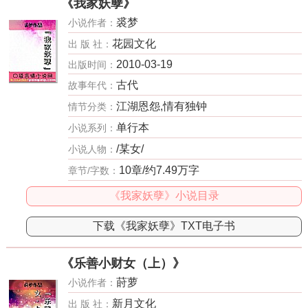
《我家妖孽》
裘梦
小说作者：
花园文化
出 版 社：
2010-03-19
出版时间：
古代
故事年代：
江湖恩怨,情有独钟
情节分类：
单行本
小说系列：
/某女/
小说人物：
10章/约7.49万字
章节/字数：
《我家妖孽》小说目录
下载《我家妖孽》TXT电子书
《乐善小财女（上）》
莳萝
小说作者：
新月文化
出 版 社：