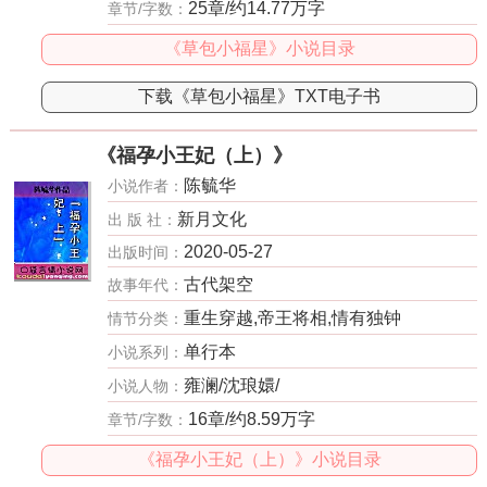
25章/约14.77万字
章节/字数：
《草包小福星》小说目录
下载《草包小福星》TXT电子书
《福孕小王妃（上）》
陈毓华
小说作者：
新月文化
出 版 社：
2020-05-27
出版时间：
古代架空
故事年代：
重生穿越,帝王将相,情有独钟
情节分类：
单行本
小说系列：
雍澜/沈琅嬛/
小说人物：
16章/约8.59万字
章节/字数：
《福孕小王妃（上）》小说目录