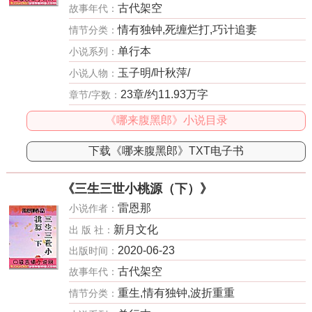
古代架空
故事年代：
情有独钟,死缠烂打,巧计追妻
情节分类：
单行本
小说系列：
玉子明/叶秋萍/
小说人物：
23章/约11.93万字
章节/字数：
《哪来腹黑郎》小说目录
下载《哪来腹黑郎》TXT电子书
《三生三世小桃源（下）》
雷恩那
小说作者：
新月文化
出 版 社：
2020-06-23
出版时间：
古代架空
故事年代：
重生,情有独钟,波折重重
情节分类：