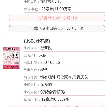
司徒尊/容芙/
小说人物：
23章/约11.00万字
章节/字数：
《贫妻出头天》小说目录
下载《贫妻出头天》TXT电子书
《老公,对不起》
殷亚悦
小说作者：
禾扬
出 版 社：
2007-06-15
出版时间：
现代
故事年代：
情有独钟,巧取豪夺,患得患失
情节分类：
亲爱的
小说系列：
贺砚楠/言恬萌/
小说人物：
12章/约6.53万字
章节/字数：