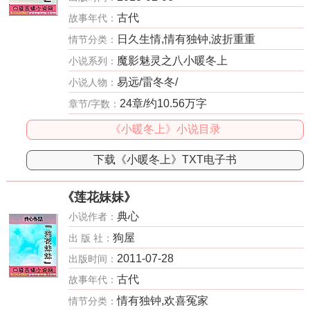
古代
故事年代：
日久生情,情有独钟,波折重重
情节分类：
魔影魅灵之八小暖冬上
小说系列：
易远/雷冬冬/
小说人物：
24章/约10.56万字
章节/字数：
《小暖冬上》小说目录
下载《小暖冬上》TXT电子书
《莲花妹妹》
典心
小说作者：
狗屋
出 版 社：
2011-07-28
出版时间：
古代
故事年代：
情有独钟,欢喜冤家
情节分类：