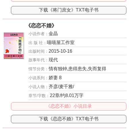
下载《将门庶女》TXT电子书
《恋恋不婚》
金晶
小说作者：
喵喵屋工作室
出 版 社：
2015-10-16
出版时间：
现代
故事年代：
情有独钟,患得患失,失而复得
情节分类：
娇妻 8
小说系列：
齐彦/麦千雅/
小说人物：
22章/约8.01万字
章节/字数：
《恋恋不婚》小说目录
下载《恋恋不婚》TXT电子书