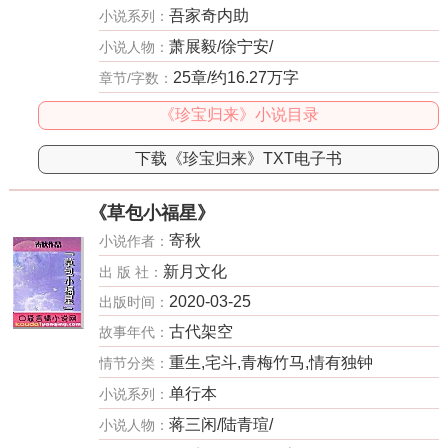
吾家奇内助
小说系列：
萧展毅/徐宁安/
小说人物：
25章/约16.27万字
章节/字数：
《珍宝归来》小说目录
下载《珍宝归来》TXT电子书
《草包小福星》
寄秋
小说作者：
新月文化
出 版 社：
2020-03-25
出版时间：
古代架空
故事年代：
重生,宅斗,青梅竹马,情有独钟
情节分类：
单行本
小说系列：
蒋三闲/陆青瑄/
小说人物：