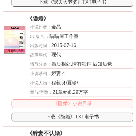
下载《宠夫大老婆》TXT电子书
《隐婚》
金晶
小说作者：
喵喵屋工作室
出 版 社：
2015-07-16
出版时间：
现代
故事年代：
婚后相处,情有独钟,后知后觉
情节分类：
娇妻 4
小说系列：
程毅良/夏瑜/
小说人物：
21章/约8.29万字
章节/字数：
《隐婚》小说目录
下载《隐婚》TXT电子书
《醉妻不认婚》