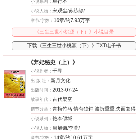
单行本
小说系列：
宋观尘/苏练缇/
小说人物：
16章/约7.93万字
章节/字数：
《三生三世小桃源（下）》小说目录
下载《三生三世小桃源（下）》TXT电子书
《弃妃秘史（上）》
千寻
小说作者：
新月文化
出 版 社：
2013-07-24
出版时间：
古代架空
故事年代：
青梅竹马,情有独钟,波折重重,失而复得
情节分类：
艳本倾城
小说系列：
周旭镛/李萱/
小说人物：
14章/约10.61万字
章节/字数：