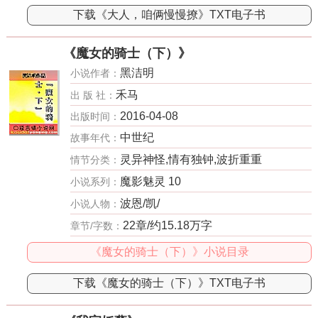
下载《大人，咱俩慢慢撩》TXT电子书
《魔女的骑士（下）》
黑洁明
小说作者：
禾马
出 版 社：
2016-04-08
出版时间：
中世纪
故事年代：
灵异神怪,情有独钟,波折重重
情节分类：
魔影魅灵 10
小说系列：
波恩/凯/
小说人物：
22章/约15.18万字
章节/字数：
《魔女的骑士（下）》小说目录
下载《魔女的骑士（下）》TXT电子书