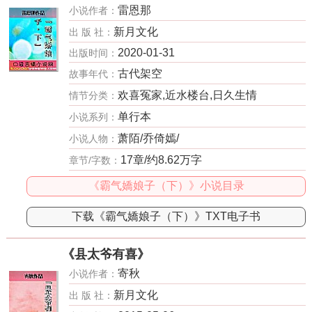
雷恩那
小说作者：
新月文化
出 版 社：
2020-01-31
出版时间：
古代架空
故事年代：
欢喜冤家,近水楼台,日久生情
情节分类：
单行本
小说系列：
萧陌/乔倚嫣/
小说人物：
17章/约8.62万字
章节/字数：
《霸气嬌娘子（下）》小说目录
下载《霸气嬌娘子（下）》TXT电子书
《县太爷有喜》
寄秋
小说作者：
新月文化
出 版 社：