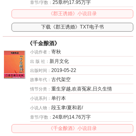
25章/约17.95万字
章节/字数：
《郡王诱婚》小说目录
下载《郡王诱婚》TXT电子书
《千金酿酒》
寄秋
小说作者：
新月文化
出 版 社：
2019-05-22
出版时间：
古代架空
故事年代：
重生穿越,欢喜冤家,日久生情
情节分类：
单行本
小说系列：
段玉聿/夏和若/
小说人物：
24章/约14.76万字
章节/字数：
《千金酿酒》小说目录