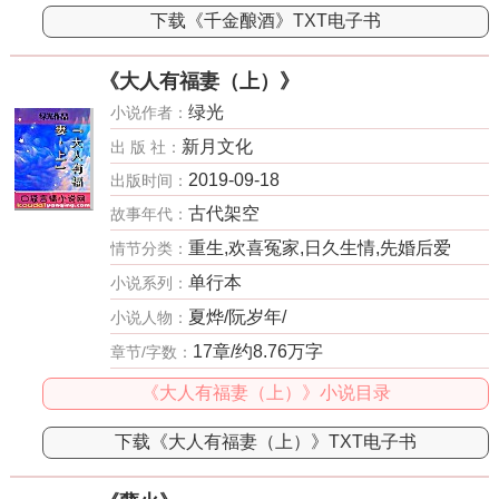
下载《千金酿酒》TXT电子书
《大人有福妻（上）》
绿光
小说作者：
新月文化
出 版 社：
2019-09-18
出版时间：
古代架空
故事年代：
重生,欢喜冤家,日久生情,先婚后爱
情节分类：
单行本
小说系列：
夏烨/阮岁年/
小说人物：
17章/约8.76万字
章节/字数：
《大人有福妻（上）》小说目录
下载《大人有福妻（上）》TXT电子书