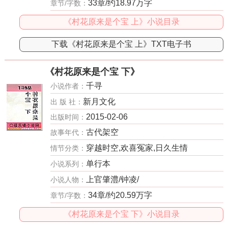
33章/约18.97万字
章节/字数：
《村花原来是个宝 上》小说目录
下载《村花原来是个宝 上》TXT电子书
《村花原来是个宝 下》
千寻
小说作者：
新月文化
出 版 社：
2015-02-06
出版时间：
古代架空
故事年代：
穿越时空,欢喜冤家,日久生情
情节分类：
单行本
小说系列：
上官肇澧/钟凌/
小说人物：
34章/约20.59万字
章节/字数：
《村花原来是个宝 下》小说目录