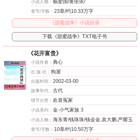
杨爱国/黄依依/
小说人物：
23章/约10.33万字
章节/字数：
《甜蜜战争》小说目录
下载《甜蜜战争》TXT电子书
《花开富贵》
典心
小说作者：
狗屋
出 版 社：
2002-03-00
出版时间：
古代
故事年代：
欢喜冤家
情节分类：
金·小气家族 3
小说系列：
海东青/钱珠珠/钱金金,袁大鹏,严耀玉
小说人物：
10章/约10.50万字
章节/字数：