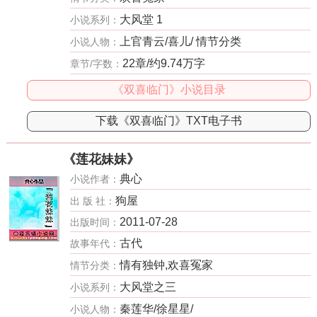
大风堂 1
小说系列：
上官青云/喜儿/ 情节分类
小说人物：
22章/约9.74万字
章节/字数：
《双喜临门》小说目录
下载《双喜临门》TXT电子书
《莲花妹妹》
典心
小说作者：
狗屋
出 版 社：
2011-07-28
出版时间：
古代
故事年代：
情有独钟,欢喜冤家
情节分类：
大风堂之三
小说系列：
秦莲华/徐星星/
小说人物：