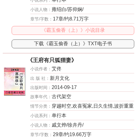
雍绍白/苏仰娴/
小说人物：
17章/约8.71万字
章节/字数：
《霸玉偷香（上）》小说目录
下载《霸玉偷香（上）》TXT电子书
《王府有只狐狸妻》
艾佟
小说作者：
新月文化
出 版 社：
2014-09-17
出版时间：
古代架空
故事年代：
穿越时空,欢喜冤家,日久生情,波折重重
情节分类：
单行本
小说系列：
戚文烨/徐卉丹/
小说人物：
29章/约19.66万字
章节/字数：