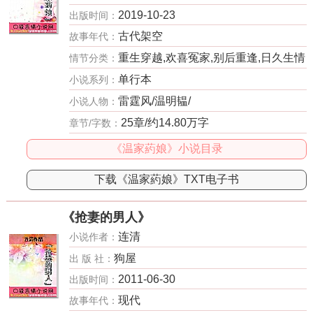
2019-10-23
出版时间：
古代架空
故事年代：
重生穿越,欢喜冤家,别后重逢,日久生情
情节分类：
单行本
小说系列：
雷霆风/温明韫/
小说人物：
25章/约14.80万字
章节/字数：
《温家葯娘》小说目录
下载《温家葯娘》TXT电子书
《抢妻的男人》
连清
小说作者：
狗屋
出 版 社：
2011-06-30
出版时间：
现代
故事年代：