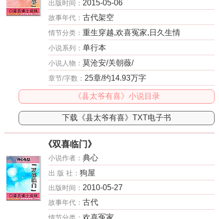
2015-05-06
出版时间：
古代架空
故事年代：
重生穿越,欢喜冤家,日久生情
情节分类：
单行本
小说系列：
莫沧安/关朝薇/
小说人物：
25章/约14.93万字
章节/字数：
《县太爷有喜》小说目录
下载《县太爷有喜》TXT电子书
《双喜临门》
典心
小说作者：
狗屋
出 版 社：
2010-05-27
出版时间：
古代
故事年代：
欢喜冤家
情节分类：