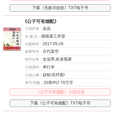
下载《无敌洋娃娃》TXT电子书
《公子可有婚配》
金晶
小说作者：
喵喵屋工作室
出 版 社：
2017-05-18
出版时间：
古代架空
故事年代：
女追男,欢喜冤家
情节分类：
单行本
小说系列：
赵钦/吴纾梨/
小说人物：
20章/约7.70万字
章节/字数：
《公子可有婚配》小说目录
下载《公子可有婚配》TXT电子书