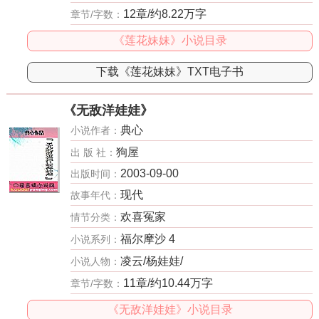
12章/约8.22万字
章节/字数：
《莲花妹妹》小说目录
下载《莲花妹妹》TXT电子书
《无敌洋娃娃》
典心
小说作者：
狗屋
出 版 社：
2003-09-00
出版时间：
现代
故事年代：
欢喜冤家
情节分类：
福尔摩沙 4
小说系列：
凌云/杨娃娃/
小说人物：
11章/约10.44万字
章节/字数：
《无敌洋娃娃》小说目录