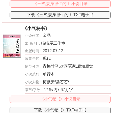
《王爷,妾身很忙的!》小说目录
下载《王爷,妾身很忙的!》TXT电子书
《小气秘书》
金晶
小说作者：
喵喵屋工作室
出 版 社：
2012-07-12
出版时间：
现代
故事年代：
青梅竹马,欢喜冤家,后知后觉
情节分类：
单行本
小说系列：
梅默安/棠芯芯/
小说人物：
17章/约7.67万字
章节/字数：
《小气秘书》小说目录
下载《小气秘书》TXT电子书