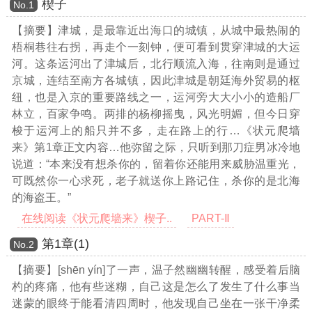
楔子
Νο.1
【摘要】津城，是最靠近出海口的城镇，从城中最热闹的
梧桐巷往右拐，再走个一刻钟，便可看到贯穿津城的大运
河。这条运河出了津城后，北行顺流入海，往南则是通过
京城，连结至南方各城镇，因此津城是朝廷海外贸易的枢
纽，也是入京的重要路线之一，运河旁大大小小的造船厂
林立，百家争鸣。两排的杨柳摇曳，风光明媚，但今日穿
梭于运河上的船只并不多，走在路上的行
…《状元爬墙
来》第1章正文内容…
他弥留之际，只听到那刀症男冰冷地
说道：“本来没有想杀你的，留着你还能用来威胁温重光，
可既然你一心求死，老子就送你上路记住，杀你的是北海
的海盗王。”
在线阅读《状元爬墙来》楔子..
PART-Ⅱ
第1章(1)
Νο.2
【摘要】[shēn yín]了一声，温子然幽幽转醒，感受着后脑
杓的疼痛，他有些迷糊，自己这是怎么了发生了什么事当
迷蒙的眼终于能看清四周时，他发现自己坐在一张干净柔