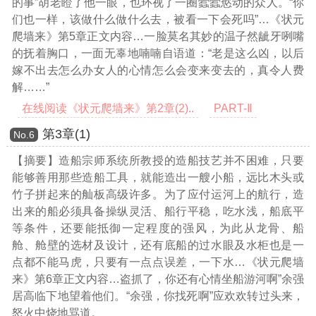
的事”胡老瞪了他一眼，也环视了一圈蠹蠹慾动的众人。“你
们也一样，该做什么做什么去，被看一下会死吗”
…《状元
爬墙来》第5章正文内容…
一脸莫名其妙的温子然龇牙咧嘴
的抚着胸口，一面无辜地喃喃自语道：“老是这么凶，以后
嫁不出去怎么办女人的心情怎么会变来变去的，真令人费
解……”
在线阅读《状元爬墙来》第2章(2)..
PART-Ⅱ
第3章(1)
Νο.6
【摘要】造船宗师系统所教授的造船技艺并不困难，只要
能够善用那些造船工具，就能造出一艘小船，远比木头或
竹子拼起来的舢板高级许多。为了应付运河上的航行，造
出来的船必须具备操纵灵活、船行平稳，吃水浅，船底平
等条件，还要能抵御一定程度的强风，为此从龙骨、船
舱、舱壁的选材及设计，还有底船的过水眼及水柜也是一
点都不能马虎，只要有一点点误差，一下水
…《状元爬墙
来》第6章正文内容…
盗抓了，你还有心情坐船游河啊”余强
居高临下地望着他们。“余强，你找死啊”应欢欢转过头来，
怒火中烧地骂道。