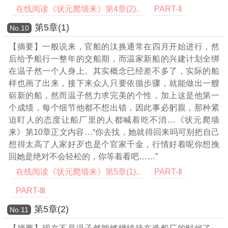
在线阅读《状元爬墙来》第4章(2)..
PART-Ⅱ
第5章(1)
Νο.10
【摘要】一般说来，官船的汰换通常在四月开始进行，然
后给予船行一整年的交船期，而温家新船的兴建计划全绑
在温子然一个人身上。其实概念已经差不多了，实际的船
样也画了出来，接下来众人只要依循步骤，就能做出一艘
崭新的船，然而温子然力求完美的个性，加上这是他第一
个成绩，每个细节他都不想出错，因此事必躬親，那种紧
迫盯人的态度让船厂里的人都喊着吃不消
…《状元爬墙
来》第10章正文内容…
“你去找，她就得回来吗可别把自己
想得太高了人家好歹也是个官家千金，行情好着呢你想挽
回她是绝对不会轻松的，你等着看吧……”
在线阅读《状元爬墙来》第5章(1)..
PART-Ⅱ
PART-Ⅲ
第5章(2)
Νο.11