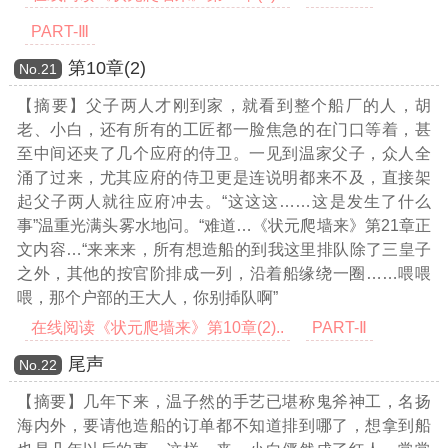
PART-Ⅲ
第10章(2)
Νο.21
【摘要】父子两人才刚到家，就看到整个船厂的人，胡
老、小白，还有所有的工匠都一脸焦急的在门口等着，甚
至中间还夹了几个应府的侍卫。一见到温家父子，众人全
涌了过来，尤其应府的侍卫更是连说明都来不及，直接架
起父子两人就往应府冲去。“这这这……这是发生了什么
事”温重光满头雾水地问。“难道
…《状元爬墙来》第21章正
文内容…
“来来来，所有想造船的到我这里排队除了三皇子
之外，其他的按官阶排成一列，沿着船缘绕一圈……喂喂
喂，那个户部的王大人，你别揷队啊”
在线阅读《状元爬墙来》第10章(2)..
PART-Ⅱ
尾声
Νο.22
【摘要】几年下来，温子然的手艺已堪称鬼斧神工，名扬
海内外，要请他造船的订单都不知道排到哪了，想拿到船