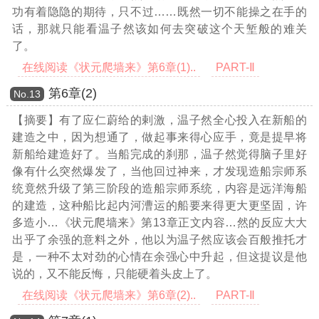
功有着隐隐的期待，只不过……既然一切不能操之在手的
话，那就只能看温子然该如何去突破这个天堑般的难关
了。
在线阅读《状元爬墙来》第6章(1)..
PART-Ⅱ
第6章(2)
Νο.13
【摘要】有了应仁蔚给的剌激，温子然全心投入在新船的
建造之中，因为想通了，做起事来得心应手，竟是提早将
新船给建造好了。当船完成的刹那，温子然觉得脑子里好
像有什么突然爆发了，当他回过神来，才发现造船宗师系
统竟然升级了第三阶段的造船宗师系统，内容是远洋海船
的建造，这种船比起内河漕运的船要来得更大更坚固，许
多造小
…《状元爬墙来》第13章正文内容…
然的反应大大
出乎了余强的意料之外，他以为温子然应该会百般推托才
是，一种不太对劲的心情在余强心中升起，但这提议是他
说的，又不能反悔，只能硬着头皮上了。
在线阅读《状元爬墙来》第6章(2)..
PART-Ⅱ