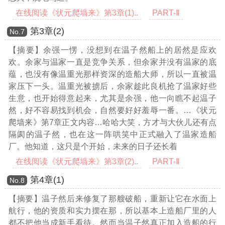
在线阅读《状元爬墙来》第3章(1)..
PART-Ⅱ
第3章(2)
Νο.7
【摘要】余强一愣，没想到在温子然船上的居然是应欢
欢。余家与温家一直是竞争关系，但余家并没有温家的底
蕴，也没有像温重光那样资深的造船大师，所以一直被温
家压下一头。温重光被掳后，余家趁此良机抢了温家好些
生意，也开始得意起来，尤其是余强，他一向瞧不起温子
然，好不容易找到机会，自然要好好羞辱一番。
…《状元
爬墙来》第7章正文内容…
哈哈大笑，方才与大伙儿还有点
隔阂的温子然，也在这一阵哄笑中正式融入了温家造船
厂。他知道，这只是个开始，未来的日子还长着
在线阅读《状元爬墙来》第3章(2)..
PART-Ⅱ
第4章(1)
Νο.8
【摘要】温子然后来修复了那艘破船，重新让它在水面上
航行，他的资质和实力摆在那，所以基本上造船厂里的人
都不把他当成新手看待。然而当温子然真正加入造船的行