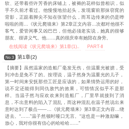
软、还带着些许芳香的床铺上，被褥的花样似曾相识，似
乎不久前才看过。他慢慢地抬起头，发现窗前那抹窃窕的
背影，正踮着脚尖不知在张望什么，而耳边传来的仍是哗
啦啦的雨
…《状元爬墙来》第2章正文内容…
次都对他很不
客气，爱管闲事又凶巴巴，但他必须老实说，她真的很够
朋友、很讲义气。他……真的很庆幸有她陪在身旁。
在线阅读《状元爬墙来》第1章(1)..
PART-Ⅱ
第1章(2)
Νο.3
【摘要】虽然温家的造船厂毫发无伤，但温重光被掳，受
到冲击是免不了的。按理说，温子然身为温重光的儿子，
第一时间来安抚那些工匠是应该的，如果情势运用的好，
说不定还能得到同仇敌忾的效果，可惜情况似乎不是那
样。当温子然与应欢欢来到造船厂，厂里早就接到了消
息，不出意料的陷入了混乱，而这种混乱在温子然说出来
意时达到了极点——
…《状元爬墙来》第3章正文内容…
绕
进去。“……”温子然顿时哑口无言。“这也是一种激励嘛，
放心，我对你很有信心的哈哈哈……”