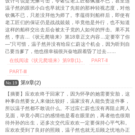
设计可说是无懈可击，令诸位老工匠都佩服不已，甚至连
温子然的跟班小白也早就没了先前的那种轻视态度，对他
钦佩不已，只差没拜他为师了。李蕴得到船样后，即使有
老工匠们的保证仍是战战兢兢，毕竟他是外行，也不知道
这样的船样交出去后会被太子党的人如何的抨击。果不其
然，李吉
…《状元爬墙来》第18章正文内容…
定要宰了你
—”只可惜，温子然并没有给应仁蔚这个机会，因为听到自
己要当爹了，他也很幸福很兴奋地跟着昏了过去……
在线阅读《状元爬墙来》第9章(1)..
PART-Ⅱ
PART-Ⅲ
第9章(2)
Νο.19
【摘要】应欢欢终于回家了，因为怀孕的她需要安胎，这
种事自然要女人来做比较好，温家没有人能负责这件事，
所以温子然都不敢说什么。不过应仁蔚也没有再阻止两人
见面，毕竟小两口的感情他是看在眼里的，再者他也很期
待外孙的出生，还多次交代应欢欢一定要保持心平气和。
应欢欢受到了良好的照顾，温子然也就无后顾之忧地办正