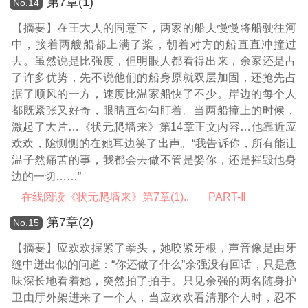
第7章(1)
Νο.14
【摘要】在王大人的同意下，两家的船夫慢慢将船驶往河
中，接着两艘船都上满了桨，朝着对方的船直直冲撞过
去。虽然说是比强度，但明眼人都看得出来，余家还是占
了许多优势，先不说他们的船身原就双层加固，还抢先占
据了顺风的一方，速度比温家船快了不少。岸边的每个人
都既紧张又好奇，眼睛直勾勾盯着。当两船撞上的时候，
激起了大片
…《状元爬墙来》第14章正文内容…
他靠近应
欢欢，隂恻恻的在她耳边笑了出声。“我告诉你，所有能让
温子然痛苦的事，我都会去做不管是娶你，还是摧毁他身
边的一切……”
在线阅读《状元爬墙来》第7章(1)..
PART-Ⅱ
第7章(2)
Νο.15
【摘要】应欢欢握紧了拳头，她咬紧牙根，声音像是由牙
缝中迸出似的问道：“你还做了什么”余强没有回话，只是意
味深长地看着她，突然拍了拍手。只见余强的两名随身护
卫由厅外架进来了一个人，当应欢欢看清那个人时，忍不