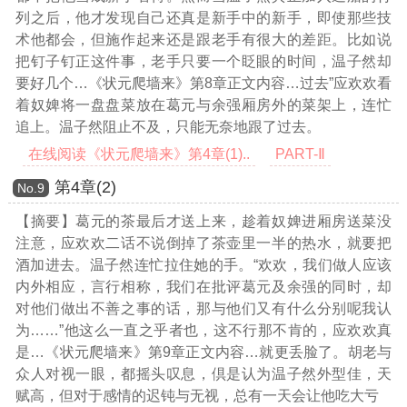
列之后，他才发现自己还真是新手中的新手，即使那些技
术他都会，但施作起来还是跟老手有很大的差距。比如说
把钉子钉正这件事，老手只要一个眨眼的时间，温子然却
要好几个
…《状元爬墙来》第8章正文内容…
过去”应欢欢看
着奴婢将一盘盘菜放在葛元与余强厢房外的菜架上，连忙
追上。温子然阻止不及，只能无奈地跟了过去。
在线阅读《状元爬墙来》第4章(1)..
PART-Ⅱ
第4章(2)
Νο.9
【摘要】葛元的茶最后才送上来，趁着奴婢进厢房送菜没
注意，应欢欢二话不说倒掉了茶壶里一半的热水，就要把
酒加进去。温子然连忙拉住她的手。“欢欢，我们做人应该
内外相应，言行相称，我们在批评葛元及余强的同时，却
对他们做出不善之事的话，那与他们又有什么分别呢我认
为……”他这么一直之乎者也，这不行那不肯的，应欢欢真
是
…《状元爬墙来》第9章正文内容…
就更丢脸了。胡老与
众人对视一眼，都摇头叹息，倶是认为温子然外型佳，天
赋高，但对于感情的迟钝与无视，总有一天会让他吃大亏