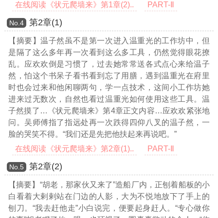
在线阅读《状元爬墙来》第1章(2)..
PART-Ⅱ
第2章(1)
Νο.4
【摘要】温子然虽不是第一次进入温重光的工作坊中，但
是隔了这么多年再一次看到这么多工具，仍然觉得眼花撩
乱。应欢欢倒是习惯了，过去她常常送各式点心来给温子
然，怕这个书呆子看书看到忘了用膳，遇到温重光在府里
时也会过来和他闲聊两句，学一点技术，这间小工作坊她
进来过无数次，自然也看过温重光如何使用这些工具。温
子然摸了
…《状元爬墙来》第4章正文内容…
应欢欢紧张地
问。吴师傅指了指远处再一次跌得四仰八叉的温子然，一
脸的哭笑不得。“我们还是先把他扶起来再说吧。”
在线阅读《状元爬墙来》第2章(1)..
PART-Ⅱ
第2章(2)
Νο.5
【摘要】“胡老，那家伙又来了”造船厂内，正刨着船板的小
白看着大剌剌站在门边的人影，大为不悦地放下了手上的
刨刀。“我去赶他走”小白说完，便要起身赶人。“专心做你