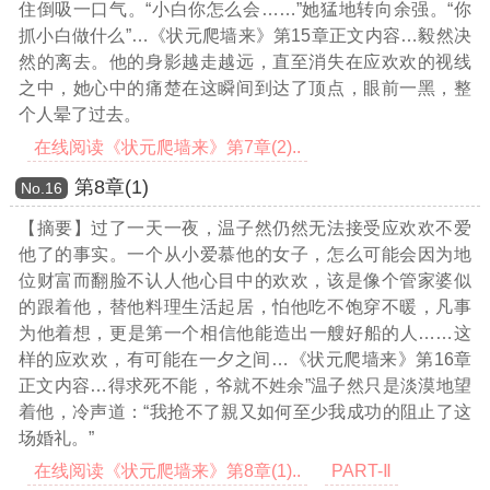
住倒吸一口气。“小白你怎么会……”她猛地转向余强。“你
抓小白做什么”
…《状元爬墙来》第15章正文内容…
毅然决
然的离去。他的身影越走越远，直至消失在应欢欢的视线
之中，她心中的痛楚在这瞬间到达了顶点，眼前一黑，整
个人晕了过去。
在线阅读《状元爬墙来》第7章(2)..
第8章(1)
Νο.16
【摘要】过了一天一夜，温子然仍然无法接受应欢欢不爱
他了的事实。一个从小爱慕他的女子，怎么可能会因为地
位财富而翻脸不认人他心目中的欢欢，该是像个管家婆似
的跟着他，替他料理生活起居，怕他吃不饱穿不暖，凡事
为他着想，更是第一个相信他能造出一艘好船的人……这
样的应欢欢，有可能在一夕之间
…《状元爬墙来》第16章
正文内容…
得求死不能，爷就不姓余”温子然只是淡漠地望
着他，冷声道：“我抢不了親又如何至少我成功的阻止了这
场婚礼。”
在线阅读《状元爬墙来》第8章(1)..
PART-Ⅱ