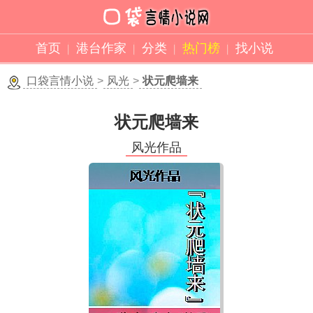
首页
港台作家
分类
热门榜
找小说
口袋言情小说
>
风光
>
状元爬墙来
状元爬墙来
风光作品