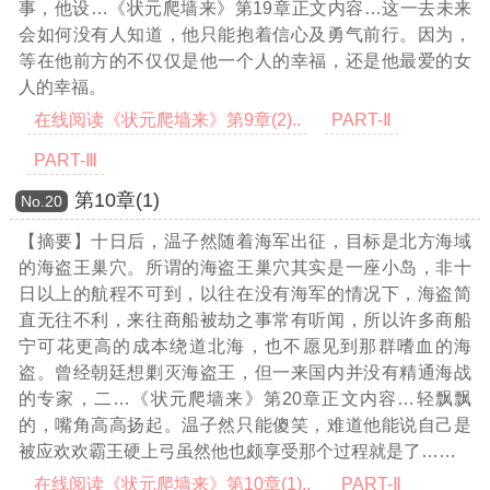
事，他设
…《状元爬墙来》第19章正文内容…
这一去未来
会如何没有人知道，他只能抱着信心及勇气前行。因为，
等在他前方的不仅仅是他一个人的幸福，还是他最爱的女
人的幸福。
在线阅读《状元爬墙来》第9章(2)..
PART-Ⅱ
PART-Ⅲ
第10章(1)
Νο.20
【摘要】十日后，温子然随着海军出征，目标是北方海域
的海盗王巢穴。所谓的海盗王巢穴其实是一座小岛，非十
日以上的航程不可到，以往在没有海军的情况下，海盗简
直无往不利，来往商船被劫之事常有听闻，所以许多商船
宁可花更高的成本绕道北海，也不愿见到那群嗜血的海
盗。曾经朝廷想剿灭海盗王，但一来国内并没有精通海战
的专家，二
…《状元爬墙来》第20章正文内容…
轻飘飘
的，嘴角高高扬起。温子然只能傻笑，难道他能说自己是
被应欢欢霸王硬上弓虽然他也颇享受那个过程就是了……
在线阅读《状元爬墙来》第10章(1)..
PART-Ⅱ