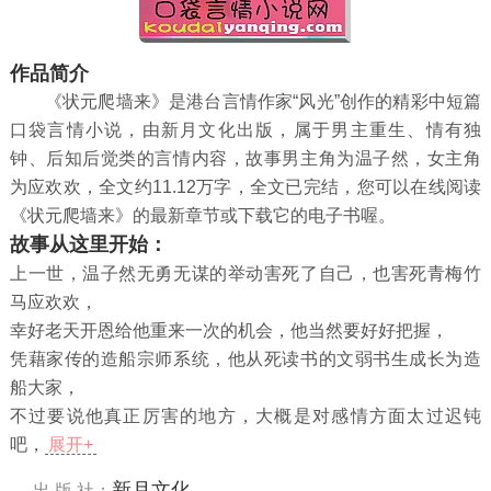
作品简介
《状元爬墙来》是港台言情作家“风光”创作的精彩中短篇
口袋言情小说，由新月文化出版，属于男主重生、情有独
钟、后知后觉类的言情内容，故事男主角为温子然，女主角
为应欢欢，全文约11.12万字，全文已完结，您可以在线阅读
《状元爬墙来》的最新章节或下载它的电子书喔。
故事从这里开始：
上一世，温子然无勇无谋的举动害死了自己，也害死青梅竹
马应欢欢，
幸好老天开恩给他重来一次的机会，他当然要好好把握，
凭藉家传的造船宗师系统，他从死读书的文弱书生成长为造
船大家，
不过要说他真正厉害的地方，大概是对感情方面太过迟钝
吧，
展开+
新月文化
出 版 社：