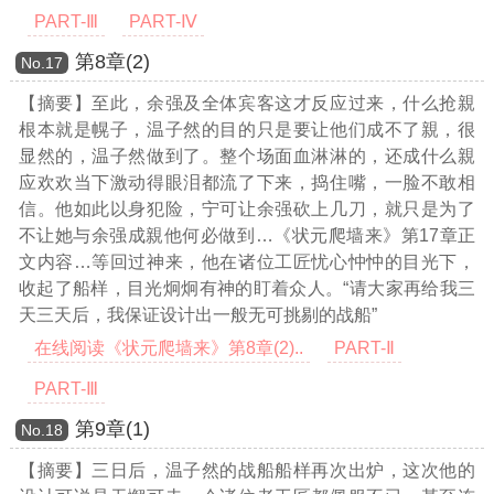
PART-Ⅲ
PART-Ⅳ
第8章(2)
Νο.17
【摘要】至此，余强及全体宾客这才反应过来，什么抢親
根本就是幌子，温子然的目的只是要让他们成不了親，很
显然的，温子然做到了。整个场面血淋淋的，还成什么親
应欢欢当下激动得眼泪都流了下来，捣住嘴，一脸不敢相
信。他如此以身犯险，宁可让余强砍上几刀，就只是为了
不让她与余强成親他何必做到
…《状元爬墙来》第17章正
文内容…
等回过神来，他在诸位工匠忧心忡忡的目光下，
收起了船样，目光炯炯有神的盯着众人。“请大家再给我三
天三天后，我保证设计出一般无可挑剔的战船”
在线阅读《状元爬墙来》第8章(2)..
PART-Ⅱ
PART-Ⅲ
第9章(1)
Νο.18
【摘要】三日后，温子然的战船船样再次出炉，这次他的