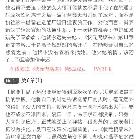
【摘要】现在不是温子然能够继续待在造船厂的时候了。
他若再不去追，他的女人很可能就要不属于他了在想通了
对应欢欢的感情之后，温子然隔天就赶到了应府，而不是
如往常一般留在造船厂没日没夜的工作。对他而言，就算
错失了这次官船的汰换生意，下一次还有机会；但是如果
错失了应欢欢，他就永远失去她
…《状元爬墙来》第11章
正文内容…
于是温子然默默的离开了，在能够证明自己的
感情之前，他根本没有资格来找她。他欠她的情，该还
了，而且会加倍奉还
在线阅读《状元爬墙来》第5章(2)..
PART-Ⅱ
第6章(1)
Νο.12
【摘要】温子然想要重新得到应欢欢的心，决定采取最直
接的手段。他将自己的计划告诉造船厂的人时，毫无意外
的得到了众人的支持，胡老只差没一脚把他踢出大门，要
他不成功不准回来。隔日一早，温子然谁都没带，只身一
人来到了应府，正式地递上了拜帖，很意外的，这次老门
房没有拦他，反而意味深长地望着他。
…《状元爬墙来》
第12章正文内容…
，虽然立场各不同，却也对温子然的成