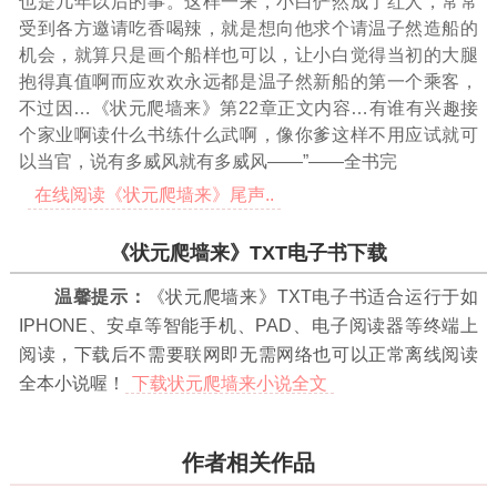
也是几年以后的事。这样一来，小白俨然成了红人，常常
受到各方邀请吃香喝辣，就是想向他求个请温子然造船的
机会，就算只是画个船样也可以，让小白觉得当初的大腿
抱得真值啊而应欢欢永远都是温子然新船的第一个乘客，
不过因
…《状元爬墙来》第22章正文内容…
有谁有兴趣接
个家业啊读什么书练什么武啊，像你爹这样不用应试就可
以当官，说有多威风就有多威风——”——全书完
在线阅读《状元爬墙来》尾声..
《状元爬墙来》TXT电子书下载
温馨提示：
《状元爬墙来》TXT电子书适合运行于如
IPHONE、安卓等智能手机、PAD、电子阅读器等终端上
阅读，下载后不需要联网即无需网络也可以正常离线阅读
全本小说喔！
下载状元爬墙来小说全文
作者相关作品