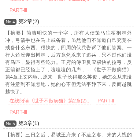
PART-Ⅲ
第2章(2)
Νο.4
【摘要】简洁明快的一个字，所有人便策马往梧桐林外
冲，弓箭手也在马上戒备着，虽然他们不知道自己究竟在
戒备什么东西。很快的，四周的伏兵告诉了他们答案。一
行人还没奔出树林，后方竟然杀来了追兵，只不过他们没
有马匹，显得有些吃力。王府的侍卫反应极快的拉弓，反
正箭都已经搭上了，嗖嗖嗖的几声，
…《世子不做病猫》
第4章正文内容…
原来，世子长得那么英俊，她怎么从来没
有注意到不知怎地，她的心不但无法平静下来，反而越跳
越快了。
在线阅读《世子不做病猫》第2章(2)..
PART-Ⅱ
PART-Ⅲ
第3章(1)
Νο.5
【摘要】三日之后，易城王府来了不速之客。来的人找的