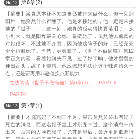
第6章(2)
Νο.12
【摘要】洛真原本还不知道自己被带来做什么，但一见到
阳烨，她突然什么都懂了。他是来接她的，他一定是来接
她的「世子……」这一刻，她真的感动得快要落泪了。从
小到大，就是阳烨最关心她、最挺她了，虽然他以前真的
对她很坏，不过她不介意，因为他这阵子的好，已经完完
全全折服她了。当然，更虏获了
…《世子不做病猫》第12
章正文内容…
看着她消失不见，过了好半晌，他才慢慢的
伸出舌头，舔了下嘴唇。他应该想办法让这个味道留久一
点，还是要再用罪恶值换点新能力
在线阅读《世子不做病猫》第6章(2)..
PART-Ⅱ
PART-Ⅲ
第7章(1)
Νο.13
【摘要】才选完妃子不到三个月，皇宫竟然又传出有妃子
死亡的消息，而这名妃子皇上才刚宠幸过。这个消息一传
出来，后宫的人脸都黑了，尤其是皇后，最近更是低调行