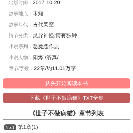
2017-10-20
出版时间：
未知
故事地点：
古代架空
故事年代：
灵异神怪,情有独钟
情节分类：
恶魔恶作剧
小说系列：
阳烨 /洛真/
小说人物：
22章/约11.01万字
章节/字数：
从头开始阅读本书
下载《世子不做病猫》TXT全集
《世子不做病猫》章节列表
第1章(1)
Νο.1