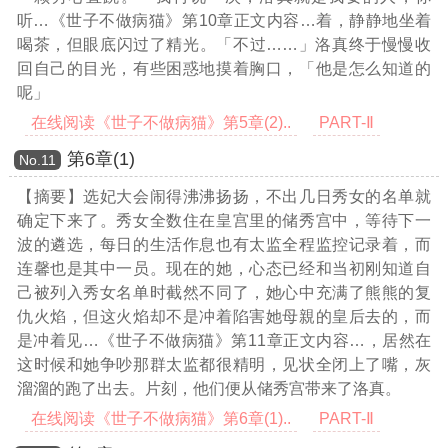
听
…《世子不做病猫》第10章正文内容…
着，静静地坐着
喝茶，但眼底闪过了精光。「不过……」洛真终于慢慢收
回自己的目光，有些困惑地摸着胸口，「他是怎么知道的
呢」
在线阅读《世子不做病猫》第5章(2)..
PART-Ⅱ
第6章(1)
Νο.11
【摘要】选妃大会闹得沸沸扬扬，不出几日秀女的名单就
确定下来了。秀女全数住在皇宫里的储秀宫中，等待下一
波的遴选，每日的生活作息也有太监全程监控记录着，而
连馨也是其中一员。现在的她，心态已经和当初刚知道自
己被列入秀女名单时截然不同了，她心中充满了熊熊的复
仇火焰，但这火焰却不是冲着陷害她母親的皇后去的，而
是冲着见
…《世子不做病猫》第11章正文内容…
，居然在
这时候和她争吵那群太监都很精明，见状全闭上了嘴，灰
溜溜的跑了出去。片刻，他们便从储秀宫带来了洛真。
在线阅读《世子不做病猫》第6章(1)..
PART-Ⅱ