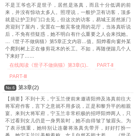
不是王爷也不是世子，居然是洛真，而且十分低调的前
来，并没有惊动太多人。照理说，一般护卫有访客，顶多
就是让护卫到门口去见，但这次的访客，易城王居然派门
房迎到了屋内，安置在一般宾客使用的花厅，当洛真听说
后，不免有些疑惑，她不明白有什么重要之人会来找她。
…《世子不做病猫》第5章正文内容…
值。阳烨看向窗外某
个爬到树上正在修剪花木的长工。不如，再随便踹几个人
下来好了……
在线阅读《世子不做病猫》第3章(1)..
PART-Ⅱ
PART-Ⅲ
第3章(2)
Νο.6
【摘要】不到十天，宁玉兰便前来邀请阳烨及洛真前往大
将军府作客，言下之意就不用多说，正是和黎升平的相親
宴。来到大将军府，宁玉兰非常积极的招呼阳烨两人，只
不过看到女儿仍是一身男装时，她不由得皱了皱眉头。为
了表示慎重，她特别让连馨将洛真先带开，好好打扮一
番，她宁玉兰以美貌着称，女儿自然不能太差。
…《世子