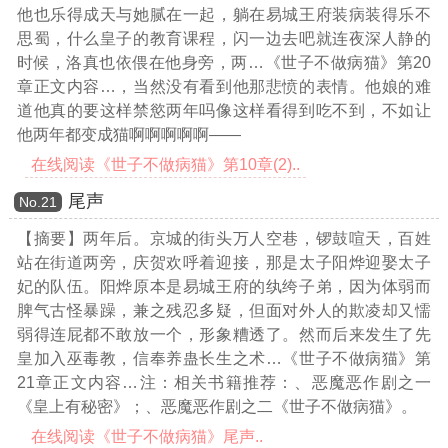
他也乐得成天与她腻在一起，躺在易城王府装病装得乐不
思蜀，什么皇子的教育课程，闪一边去吧就连夜深人静的
时候，洛真也依偎在他身旁，两
…《世子不做病猫》第20
章正文内容…
，当然没有看到他那悲愤的表情。他娘的难
道他真的要这样禁慾两年吗像这样看得到吃不到，不如让
他两年都变成猫啊啊啊啊啊——
在线阅读《世子不做病猫》第10章(2)..
尾声
Νο.21
【摘要】两年后。京城的街头万人空巷，锣鼓喧天，百姓
站在街道两旁，庆贺欢呼着迎接，那是太子阳烨迎娶太子
妃的队伍。阳烨原本是易城王府的纨绔子弟，因为体弱而
脾气古怪暴躁，兼之残忍多疑，但面对外人的欺凌却又懦
弱得连屁都不敢放一个，形象糟透了。然而后来发生了先
皇加入巫毒教，信奉养蛊长生之术
…《世子不做病猫》第
21章正文内容…
注：相关书籍推荐：、恶魔恶作剧之一
《皇上有秘密》；、恶魔恶作剧之二《世子不做病猫》。
在线阅读《世子不做病猫》尾声..