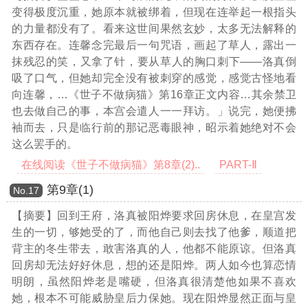
变得极度沉重，她原本就被绑着，但现在连举起一根指头
的力量都没有了。看来这世间果然玄妙，太多无法解释的
东西存在。连馨念完最后一句咒语，画起了草人，露出一
抹残忍的笑，又拿了针，要从草人的胸口刺下——洛真倒
吸了口气，但她却完全没有被刺穿的感觉，感觉古怪地看
向连馨，
…《世子不做病猫》第16章正文内容…
其余禁卫
也去做自己的事，本宫会遣人一一拜访。」说完，她便拂
袖而去，只是临行前的那记恶毒眼神，昭示着她绝对不会
这么罢手的。
在线阅读《世子不做病猫》第8章(2)..
PART-Ⅱ
第9章(1)
Νο.17
【摘要】回到王府，洛真被阳烨要求回房休息，在皇宫发
生的一切，够她受的了，而他自己则去找了他爹，顺道把
背主的冬生带去，敢害洛真的人，他都不能原谅。但洛真
回房却无法好好休息，想的还是阳烨。两人如今也算恋情
明朗，虽然阳烨老是嘴硬，但洛真很清楚他如果不喜欢
她，根本不可能威胁皇后力保她。现在阳烨显然正面与皇