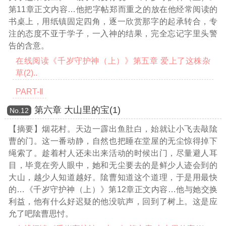
第11章正文内容…
他把字帖郑而重之的放在他经常阅读的
书桌上，用纸镇固定四角，逐一欣赏那字的起承转合，专
注的态度不亚于学子，一入神的结果，完全忘记字里头警
告的含意。
在线阅读《千岁守护神（上）》第五章 爱上了这株杂
草(2)..
PART-Ⅱ
第六章 大山里的宝(1)
Νο.12
【摘要】烟花村。天边一霹出鱼肚白，始就让小飞去敲隂
曹的门。这一番动静，自然也把睡在堂屋的无尘惊得掉下
绳索了。趁着村人还未出来活动的时候出门，尽量避人耳
目，毕竟在旁人眼中，她和无尘要去的是鲜少人迹会到的
大山，越少人知道越好。隂曹知道这个道理，于是用最快
的
…《千岁守护神（上）》第12章正文内容…
他与她交换
利益，他有什么好迟疑的他没吭声，回到了树上。这是应
允了吧隂曹思忖。