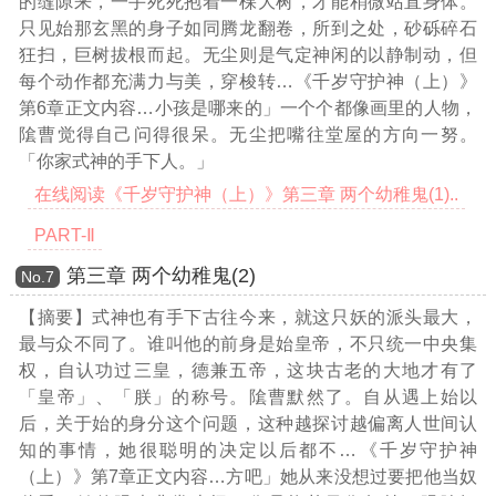
的缝隙来，一手死死抱着一棵大树，才能稍微站直身体。
只见始那玄黑的身子如同腾龙翻卷，所到之处，砂砾碎石
狂扫，巨树拔根而起。无尘则是气定神闲的以静制动，但
每个动作都充满力与美，穿梭转
…《千岁守护神（上）》
第6章正文内容…
小孩是哪来的」一个个都像画里的人物，
隂曹觉得自己问得很呆。无尘把嘴往堂屋的方向一努。
「你家式神的手下人。」
在线阅读《千岁守护神（上）》第三章 两个幼稚鬼(1)..
PART-Ⅱ
第三章 两个幼稚鬼(2)
Νο.7
【摘要】式神也有手下古往今来，就这只妖的派头最大，
最与众不同了。谁叫他的前身是始皇帝，不只统一中央集
权，自认功过三皇，德兼五帝，这块古老的大地才有了
「皇帝」、「朕」的称号。隂曹默然了。自从遇上始以
后，关于始的身分这个问题，这种越探讨越偏离人世间认
知的事情，她很聪明的决定以后都不
…《千岁守护神
（上）》第7章正文内容…
方吧」她从来没想过要把他当奴