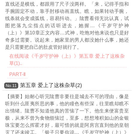
直线还是横线，都跟用了尺子没两样。「来，记得手指和
手腕固定不动，靠手肘移动画直线。瞧，如果转动手腕，
线条就会变成弧线，容易抖动。」隂曹看得无比认真，试
图把落九尘指点的话听进去，她握
…《千岁守护神
（上）》第10章正文内容…
式神，吃饱对他来说也只是好
奇多过需要。说起来，她家里的男人都没她什么事，她还
是只需要把自己的肚皮管好就行了。
在线阅读《千岁守护神（上）》第五章 爱上了这株杂
草(1)..
PART-Ⅱ
第五章 爱上了这株杂草(2)
Νο.11
【摘要】始耐心听完隂曹非要往是城去不可的理由，像是
听到什么匪夷所思的事，他的瞳色有些深，往里瞧却瞧不
出情绪。隂曹不知道他真的苦恼了一下。他生来便富贵至
极，从来不曾为食物烦恼过，至多，想想堆积如山的金银
珠宝要怎么挥霍才好，最可惜的就是阿房宫直到他的皇朝
灭了还未竣工。「银子只要你说
…《千岁守护神（上）》