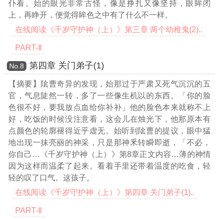
仆看。始的眼光非常古怪，像是挣扎又像坚持，眼眸闭
上，再睁开，便觉得眸色之中有了什么不一样。
在线阅读《千岁守护神（上）》第三章 两个幼稚鬼(2)..
PART-Ⅱ
第四章 关门弟子(1)
Νο.8
【摘要】隂曹奇异的发现，始那过于严肃又死气沉沉的五
官，气息陡然一转，多了一些像生机以的东西。「你的脸
色很不好，要我放点血给你补补」他的脸色本来就称不上
好，吃饭的时候没注意看，这会儿在烛光下，他那原本有
点颜色的轮廓褪得近乎虚无。始听到隂曹的提议，眼中猛
地出现一抹亮丽的神采，只是那神釆转瞬即逝，「不必，
你自己
…《千岁守护神（上）》第8章正文内容…
薄的神情
因为这样而温柔了起来。看着手里还带着温度的吃食，轻
轻的叹了口气。这孩子。
在线阅读《千岁守护神（上）》第四章 关门弟子(1)..
PART-Ⅱ