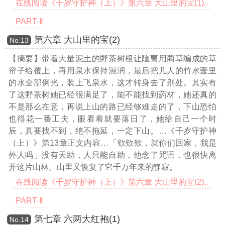
在线阅读《千岁守护神（上）》第六章 大山里的宝(1)..
PART-Ⅱ
第六章 大山里的宝(2)
Νο.13
【摘要】带着大量泥土的野茶树根让隂曹用蔺草编成的草
帘子给覆上，再用泉水保持濕润，最后把几人的竹水壸里
的水全部倒光，装上飞泉水，这才转身去了别处。其实有
了这野茶树她已经很满足了，能不能找到葯材，她还真的
不是那么在意，再说上山的路已经够难走的了，下山恐怕
也得花一番工夫，眼看着就要落日了，她给自己一个时
辰，真要找不到，绝不拖延，一定下山。
…《千岁守护神
（上）》第13章正文内容…
「欸欸欸，就你们回家，我是
外人吗」没有天助，人只能自助，他念了咒语，也很快离
开这片山林。山里又恢复了它千万年来的静寂。
在线阅读《千岁守护神（上）》第六章 大山里的宝(2)..
PART-Ⅱ
第七章 六两大红袍(1)
Νο.14