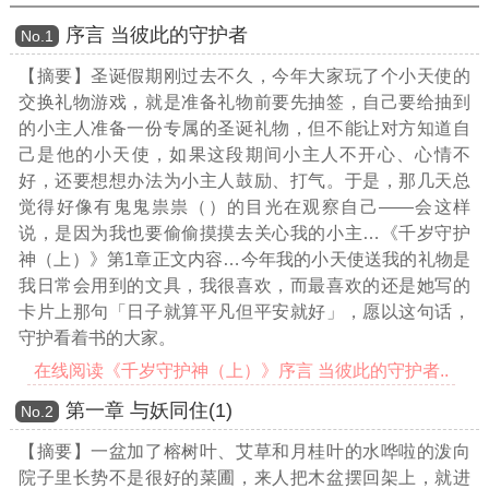
序言 当彼此的守护者
Νο.1
【摘要】圣诞假期刚过去不久，今年大家玩了个小天使的
交换礼物游戏，就是准备礼物前要先抽签，自己要给抽到
的小主人准备一份专属的圣诞礼物，但不能让对方知道自
己是他的小天使，如果这段期间小主人不开心、心情不
好，还要想想办法为小主人鼓励、打气。于是，那几天总
觉得好像有鬼鬼祟祟（）的目光在观察自己——会这样
说，是因为我也要偷偷摸摸去关心我的小主
…《千岁守护
神（上）》第1章正文内容…
今年我的小天使送我的礼物是
我日常会用到的文具，我很喜欢，而最喜欢的还是她写的
卡片上那句「日子就算平凡但平安就好」，愿以这句话，
守护看着书的大家。
在线阅读《千岁守护神（上）》序言 当彼此的守护者..
第一章 与妖同住(1)
Νο.2
【摘要】一盆加了榕树叶、艾草和月桂叶的水哗啦的泼向
院子里长势不是很好的菜圃，来人把木盆摆回架上，就进