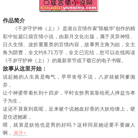
作品简介
《千岁守护神（上）》是港台言情作家“陈毓华”创作的精
彩中短篇口袋言情小说，由新月文化出版，属于灵异神怪、
日久生情、波折重重类的言情内容，故事男主角为始，女主
角为阴曹，全文约8.71万字，全文已完结，您可以在线阅读
《千岁守护神（上）》的最新章节或下载它的电子书喔。
故事从这里开始：
说起她的人生真是晦气，早早丧母不说，八岁就被阿爹抛
弃，
让个神婆带着长到十四岁，平时女扮男装靠给死人摔盆当孝
子为生，
这还不算衰到底呢，近来被个说她血好香的大妖给缠上，硬
是住进她家，
喂，就算是妖他也是男的好吗？这样同居她还要不要嫁人
啊，
展开+