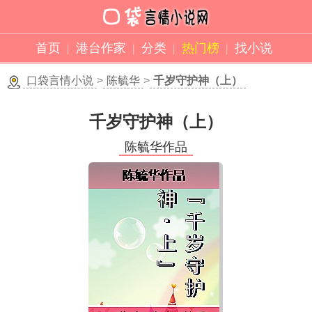
首页
港台作家
分类
热门榜
找小说
口袋言情小说
>
陈毓华
>
千岁守护神（上）
千岁守护神（上）
陈毓华作品