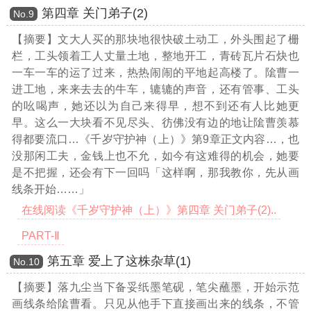
第四章 关门弟子(2)
Νο.9
【摘要】文大人买的那块地很快破土动工，外头围起了栅
栏，工头领着工人丈量土地，整地开工，青砖瓦片石炔也
一车一车的运了过来，热热闹闹的平地起高楼了。隂曹一
进工地，来来去去的牛车，辘辘的声音，还有管事、工头
的吆喝声，她还以为自己来得早，想不到还有人比她更
早。这么一大块看不见尽头、彷佛没有边的地让隂曹羡慕
得都要流口
…《千岁守护神（上）》第9章正文内容…
，也
没那闲工夫，金钱上也不允，如今有这难得的机会，她要
是不把握，还会有下一回吗「这样啊，那我教你，先从画
线条开始……」
在线阅读《千岁守护神（上）》第四章 关门弟子(2)..
PART-Ⅱ
第五章 爱上了这株杂草(1)
Νο.10
【摘要】落九尘当下备妥纸墨笔砚，笔尖蘸墨，开始示范
画线条给隂曹看。只见从他手下直接画出来的线条，不管