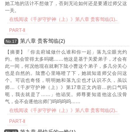
她工地的活计不想做了，否则无论如何还是要通过师父这
一关。
在线阅读《千岁守护神（上）》第八章 贵客驾临(1)..
PART-Ⅱ
第八章 贵客驾临(2)
Νο.17
【摘要】「你去府城做什么谁和你一起」落九尘眼光灼
灼。他会管得太多吗嗯……他这是基于关爱弟子，才会有
此一间，何况他现在就剩下隂小曹这个弟子，多几分关心
也是自然的。隂曹心里咯噔了下，她就知道师父会问这
个。可说也奇怪，明明她和落九尘也才认识不久，虽以
师
…《千岁守护神（上）》第17章正文内容…
的口气吗
呃，我去就是了……」他谄笑。师尊要知道他这么没骨
气，会不会逐他出师门呜呜呜呜……
在线阅读《千岁守护神（上）》第八章 贵客驾临(2)..
PART-Ⅱ
第九章 最快乐的一晚(1)