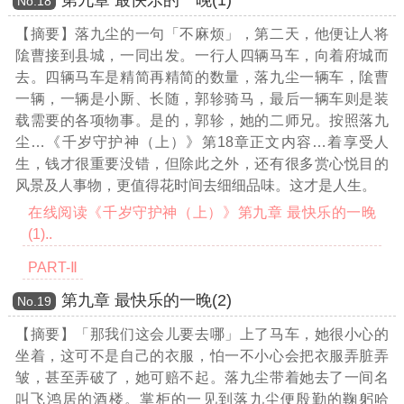
Νο.18
【摘要】落九尘的一句「不麻烦」，第二天，他便让人将
隂曹接到县城，一同出发。一行人四辆马车，向着府城而
去。四辆马车是精简再精简的数量，落九尘一辆车，隂曹
一辆，一辆是小厮、长随，郭轸骑马，最后一辆车则是装
载需要的各项物事。是的，郭轸，她的二师兄。按照落九
尘
…《千岁守护神（上）》第18章正文内容…
着享受人
生，钱才很重要没错，但除此之外，还有很多赏心悦目的
风景及人事物，更值得花时间去细细品味。这才是人生。
在线阅读《千岁守护神（上）》第九章 最快乐的一晚
(1)..
PART-Ⅱ
第九章 最快乐的一晚(2)
Νο.19
【摘要】「那我们这会儿要去哪」上了马车，她很小心的
坐着，这可不是自己的衣服，怕一不小心会把衣服弄脏弄
皱，甚至弄破了，她可赔不起。落九尘带着她去了一间名
叫飞鸿居的酒楼。掌柜的一见到落九尘便殷勤的鞠躬哈