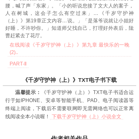
腰，喊了声「东家」。「小的听说您接了文大人的案子，
人在树城，这会子怎么有空过来」
…《千岁守护神
（上）》第19章正文内容…
说。」「是落爷说就让小姐好
好睡，不许吵你。」知道师父找自己，打理好外表后，隂
曹赶紧去了花厅。
在线阅读《千岁守护神（上）》第九章 最快乐的一晚
(2)..
PART-Ⅱ
《千岁守护神（上）》TXT电子书下载
温馨提示：
《千岁守护神（上）》TXT电子书适合运
行于如IPHONE、安卓等智能手机、PAD、电子阅读器等
终端上阅读，下载后不需要联网即无需网络也可以正常离
线阅读全本小说喔！
下载千岁守护神（上）小说全文
作者相关作品