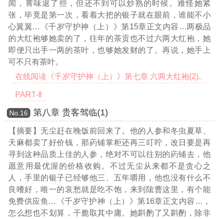
闻，菁味退了些，但还不到可以炒熟的时候。难怪她紧
张，毕竟是第一次，看着大把的银子就在眼前，谁能不小
心翼翼
…《千岁守护神（上）》第15章正文内容…
两极品
的大红袍够她卖的了，往年的茶贡也不过六两大红袍，她
即便只出手一两的茶叶，也够她发财的了。再说，她手上
可不只有茶叶。
在线阅读《千岁守护神（上）》第七章 六两大红袍(2)..
PART-Ⅱ
第八章 贵客驾临(1)
Νο.16
【摘要】无尘赶在晚饭前回来了。他的人参和冬虫夏草、
天麻都卖了好价钱，那葯铺掌柜还再三叮咛，改日要是再
寻到这种品质上佳的人参，绝对不可以往别的葯铺去，他
愿意用最优渥的价格收购。不过无尘从来都不是贪心之
人，手里的银子已经够他三、五年嚼用，他也没有什么不
良嗜好，唯一的哀愁就是吃不饱，来到隂曹这里，有个能
免费供应鱼
…《千岁守护神（上）》第16章正文内容…
，
怎么想也不划算，干脆取其中庸。她斟酌了又斟酌，除非