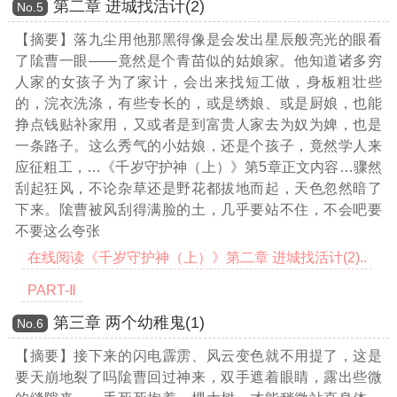
第二章 进城找活计(2)
Νο.5
【摘要】落九尘用他那黑得像是会发出星辰般亮光的眼看
了隂曹一眼——竟然是个青苗似的姑娘家。他知道诸多穷
人家的女孩子为了家计，会出来找短工做，身板粗壮些
的，浣衣洗涤，有些专长的，或是绣娘、或是厨娘，也能
挣点钱贴补家用，又或者是到富贵人家去为奴为婢，也是
一条路子。这么秀气的小姑娘，还是个孩子，竟然学人来
应征粗工，
…《千岁守护神（上）》第5章正文内容…
骤然
刮起狂风，不论杂草还是野花都拔地而起，天色忽然暗了
下来。隂曹被风刮得满脸的土，几乎要站不住，不会吧要
不要这么夸张
在线阅读《千岁守护神（上）》第二章 进城找活计(2)..
PART-Ⅱ
第三章 两个幼稚鬼(1)
Νο.6
【摘要】接下来的闪电霹雳、风云变色就不用提了，这是
要天崩地裂了吗隂曹回过神来，双手遮着眼睛，露出些微