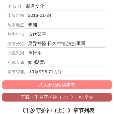
新月文化
出 版 社：
2018-01-24
出版时间：
未知
故事地点：
古代架空
故事年代：
灵异神怪,日久生情,波折重重
情节分类：
单行本
小说系列：
始 /阴曹/
小说人物：
19章/约8.71万字
章节/字数：
从头开始阅读本书
下载《千岁守护神（上）》TXT全集
《千岁守护神（上）》章节列表