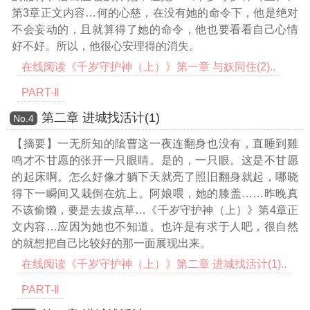
第3章正文内容…
何的心慈，在没有她的命令下，他是绝对
不会妄动的，且就算得了她的命令，他也要看看自己心情
好不好。所以，他很心安理得的消失。
在线阅读《千岁守护神（上）》第一章 与妖同住(2)..
PART-Ⅱ
第二章 进城找活计(1)
Νο.4
【摘要】一无所知的隂曹这一夜连翻身也没有，直睡到雞
鸣才不甘愿的张开一只眼睛。是的，一只眼。这是不甘愿
的起床啊。怎么好像才躺下天就亮了照旧翻身就起，哪晓
得下一瞬间又栽倒在炕上。阿娘喂，她的膝盖……昨晚真
不该偷懒，要是去拔点草
…《千岁守护神（上）》第4章正
文内容…
应因为她也不知道。也许是有求于人吧，很自然
的就想把自己比较好的那一面展现出来。
在线阅读《千岁守护神（上）》第二章 进城找活计(1)..
PART-Ⅱ