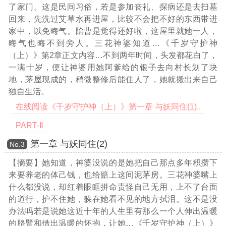
了家门。这是民间习俗，若是参加丧礼、探病还是去扫墓
回来，先洗过艾草水再进屋，比较不会把不好的东西带进
家中，以免晦气。隂曹是觉得还好啦，这屋里就她一人，
晦气也晦不到旁人。三花神婆知道
…《千岁守护神
（上）》第2章正文内容…
不到两年时间，头发都花白了，
一满十岁，便让神婆用她阿爹给的银子去向村长划了块
地，茅屋现成的，稍微整修后能住人了，她就搬出来自己
独自生活。
在线阅读《千岁守护神（上）》第一章 与妖同住(1)..
PART-Ⅱ
第一章 与妖同住(2)
Νο.3
【摘要】她知道，神婆没说的是她把自己那点多年积攒下
来要养老的体己钱，也给赔上这间泥茅房。三花神婆嘴上
什么都没说，却红着眼眶拼命责怪自己无用，上不了台面
的道行，护不住她，躲在她看不见的地方拭泪。这不是没
办法吗若是说她这近十年的人生里有那么一个人伸出温暖
的胳臂和借出温暖的怀抱，让她
…《千岁守护神（上）》