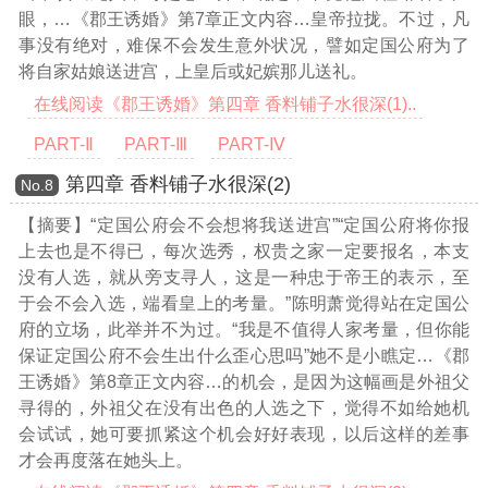
眼，
…《郡王诱婚》第7章正文内容…
皇帝拉拢。不过，凡
事没有绝对，难保不会发生意外状况，譬如定国公府为了
将自家姑娘送进宫，上皇后或妃嫔那儿送礼。
在线阅读《郡王诱婚》第四章 香料铺子水很深(1)..
PART-Ⅱ
PART-Ⅲ
PART-Ⅳ
第四章 香料铺子水很深(2)
Νο.8
【摘要】“定国公府会不会想将我送进宫”“定国公府将你报
上去也是不得已，每次选秀，权贵之家一定要报名，本支
没有人选，就从旁支寻人，这是一种忠于帝王的表示，至
于会不会入选，端看皇上的考量。”陈明萧觉得站在定国公
府的立场，此举并不为过。“我是不值得人家考量，但你能
保证定国公府不会生出什么歪心思吗”她不是小瞧定
…《郡
王诱婚》第8章正文内容…
的机会，是因为这幅画是外祖父
寻得的，外祖父在没有出色的人选之下，觉得不如给她机
会试试，她可要抓紧这个机会好好表现，以后这样的差事
才会再度落在她头上。