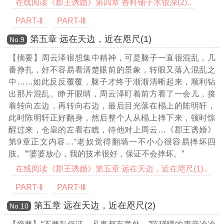
在线阅读《郡王诱婚》第四章 香料铺子水很深(2)..
PART-Ⅱ
PART-Ⅲ
第五章 远在天边，近在咫尺(1)
Νο.9
【摘要】周云泽很想集中精神，可是脑子一直很混乱，几
番挣扎，好不容易看清楚眼前的景象，转眼又落入混乱之
中……如此反反覆覆，脑子才终于渐渐清晰起来，顺利钻
出那片混乱。睁开眼睛，周云泽盯着前方看了一会儿，接
着转向左边，再转向右边，最后目光落在榻上的陈明轩，
此时陈明轩正好翻身，然后整个人从榻上摔下来，顿时惊
醒过来，仓皇的左看右瞧，待他对上周云
…《郡王诱婚》
第9章正文内容…
“老奴觉得翻墙一不小心很容易摔坏四
肢。”“婆婆放心，我的技术很好，保证不会摔坏。”
在线阅读《郡王诱婚》第五章 远在天边，近在咫尺(1)..
PART-Ⅱ
PART-Ⅲ
第五章 远在天边，近在咫尺(2)
Νο.10