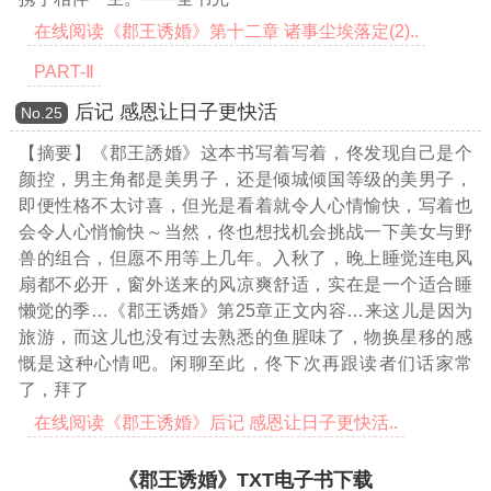
在线阅读《郡王诱婚》第十二章 诸事尘埃落定(2)..
PART-Ⅱ
后记 感恩让日子更快活
Νο.25
【摘要】《郡王誘婚》这本书写着写着，佟发现自己是个
颜控，男主角都是美男子，还是倾城倾国等级的美男子，
即便性格不太讨喜，但光是看着就令人心情愉快，写着也
会令人心悄愉快～当然，佟也想找机会挑战一下美女与野
兽的组合，但愿不用等上几年。入秋了，晚上睡觉连电风
扇都不必开，窗外送来的风凉爽舒适，实在是一个适合睡
懒觉的季
…《郡王诱婚》第25章正文内容…
来这儿是因为
旅游，而这儿也没有过去熟悉的鱼腥味了，物换星移的感
慨是这种心情吧。闲聊至此，佟下次再跟读者们话家常
了，拜了
在线阅读《郡王诱婚》后记 感恩让日子更快活..
《郡王诱婚》TXT电子书下载