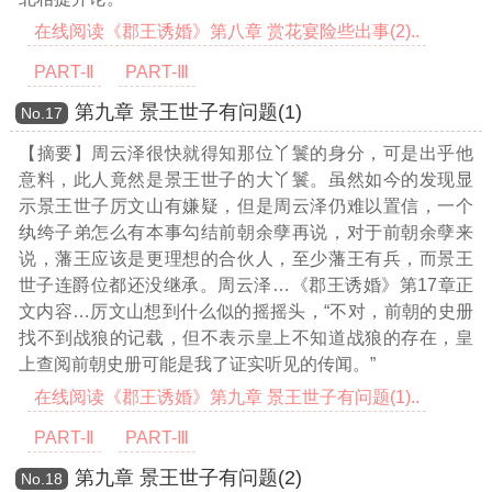
在线阅读《郡王诱婚》第八章 赏花宴险些出事(2)..
PART-Ⅱ
PART-Ⅲ
第九章 景王世子有问题(1)
Νο.17
【摘要】周云泽很快就得知那位丫鬟的身分，可是出乎他
意料，此人竟然是景王世子的大丫鬟。虽然如今的发现显
示景王世子厉文山有嫌疑，但是周云泽仍难以置信，一个
纨绔子弟怎么有本事勾结前朝余孽再说，对于前朝余孽来
说，藩王应该是更理想的合伙人，至少藩王有兵，而景王
世子连爵位都还没继承。周云泽
…《郡王诱婚》第17章正
文内容…
厉文山想到什么似的摇摇头，“不对，前朝的史册
找不到战狼的记载，但不表示皇上不知道战狼的存在，皇
上查阅前朝史册可能是我了证实听见的传闻。”
在线阅读《郡王诱婚》第九章 景王世子有问题(1)..
PART-Ⅱ
PART-Ⅲ
第九章 景王世子有问题(2)
Νο.18