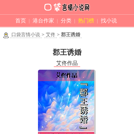
首页
港台作家
分类
热门榜
找小说
口袋言情小说
>
艾佟
>
郡王诱婚
郡王诱婚
艾佟作品