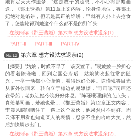
她肯定天天作噩梦。“这是成子的疏忽，不小心将那幅画
送
…《郡王诱婚》第11章正文内容…
论身份地位，睿郡王
妃绝对是馅饼，但若是真正的馅饼，早就有人扑上去抢食
了，怎能轮得到她这个什么都不是的野丫头
在线阅读《郡王诱婚》第六章 想方设法求退亲(1)..
PART-Ⅱ
PART-Ⅲ
PART-Ⅳ
第六章 想方设法求退亲(2)
Νο.12
【摘要】“姑娘，时候不早了，该安置了。”易嬷嬷一脸担心
的看着陈瑾曦，回到定国公府后，姑娘就收起往常的随
兴，一举一动都小心谨慎，看得她好心疼。陈瑾曦将目光
从窗外收回来，转向立于榻边的易嬷嬷，“司画呢”“司画还
在晕船，老奴让她今晚好好休息。”陈瑾曦理解的点点头，
真羡慕司画，若她也晕
…《郡王诱婚》第12章正文内容…
李晟风瞬间咽住了，遇上这个家伙，他果然讨不到好。周
云泽不用看也知道某人的表情，忍俊不住的哈哈大笑，然
后加快脚步出门。
在线阅读《郡王诱婚》第六章 想方设法求退亲(2)..