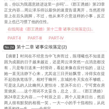
去，你以为我愿意踏进这里一步吗”
…《郡王诱婚》第23章
正文内容…
周云泽乐得以最快的速度告退离开，当然惹得
皇上在后头跳脚，不过，他从来不介意这样的小事，反正
皇上也已习惯了他的任性。
在线阅读《郡王诱婚》第十二章 诸事尘埃落定(1)..
PART-Ⅱ
PART-Ⅲ
PART-Ⅳ
第十二章 诸事尘埃落定(2)
Νο.24
【摘要】时间在不经意当中飞奔而过，陈瑾曦也不知道是
因为成親的日子越来越近，还是周云泽突然一点消息都没
有，只是每日送来一封情诗，看起来像在应付似的，这让
她一直无法静下心来，尤其这三日开始飘雪，冷得实在提
不起劲执笔练字。相对于幽州，京城的冬天实在不够瞧，
可是这儿的人比幽州人更怕冷，坚决不出们，宁可窝在房
里烧炭……这个用词不太妥当，总之，京
…《郡王诱婚》
第24章正文内容…
一个时辰之后，两个人迎来日出，然后
两人很有默契的相视一笑，一大一小的手十指相扣，从此
携手相伴一生。——全书完