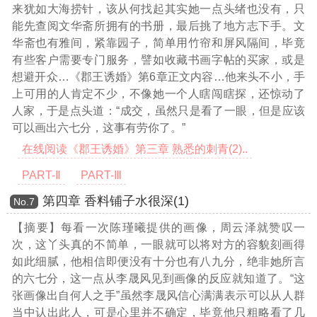
来犹如大海捞针，该从何找起其实她一点头绪也没有，只
能先查阅文华斋所拥有的书册，最后挑了地方志下手。文
华斋也有雅间，紧靠园子，简单用竹帘和屏风隔间，毕竟
有些客户需要专门服务，譬如收藏书画字帖的买家，或是
想避开众
…《郡王诱婚》第6章正文内容…
他来头不小，手
上可用的人肯定不少，不像她一个人瞎闯瞎探，还惊动了
人家，于是点头道：“成交，虽然只是看了一眼，但是应该
可以画出六七分，这事有劳你了。”
在线阅读《郡王诱婚》第三章 熟悉的刺青(2)..
PART-Ⅱ
PART-Ⅲ
第四章 香料铺子水很深(1)
Νο.7
【摘要】每看一次陈瑾曦提供的画像，周云泽就赞叹一
次，这丫头真的不简单，一眼就可以将对方的容貌刻画得
如此细腻，他相信即便没有十分也有八九分，绝非她所言
的六七分，这一点从李晟风见到画像的反应就知道了。“这
张画像出自何人之手”虽然李晟风信心满满表示可以从人群
当中认出此人，可是心里并不确定，毕竟他只粗略看了几