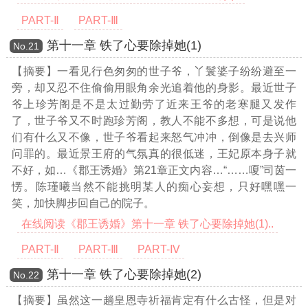
PART-Ⅱ
PART-Ⅲ
第十一章 铁了心要除掉她(1)
Νο.21
【摘要】一看见行色匆匆的世子爷，丫鬟婆子纷纷避至一
旁，却又忍不住偷偷用眼角余光追着他的身影。最近世子
爷上珍芳阁是不是太过勤劳了近来王爷的老寒腿又发作
了，世子爷又不时跑珍芳阁，教人不能不多想，可是说他
们有什么又不像，世子爷看起来怒气冲冲，倒像是去兴师
问罪的。最近景王府的气氛真的很低迷，王妃原本身子就
不好，如
…《郡王诱婚》第21章正文内容…
“……嗄”司茵一
愣。陈瑾曦当然不能挑明某人的痴心妄想，只好嘿嘿一
笑，加快脚步回自己的院子。
在线阅读《郡王诱婚》第十一章 铁了心要除掉她(1)..
PART-Ⅱ
PART-Ⅲ
PART-Ⅳ
第十一章 铁了心要除掉她(2)
Νο.22
【摘要】虽然这一趟皇恩寺祈福肯定有什么古怪，但是对