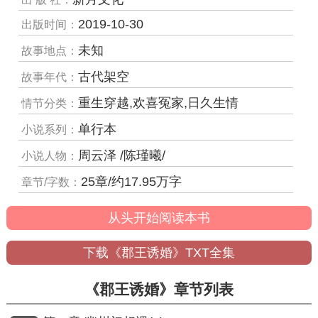
2019-10-30
出版时间：
未知
故事地点：
古代架空
故事年代：
重生穿越,欢喜冤家,日久生情
情节分类：
单行本
小说系列：
周云泽 /陈瑾曦/
小说人物：
25章/约17.95万字
章节/字数：
从头开始阅读本书
下载《郡王诱婚》TXT全集
《郡王诱婚》章节列表