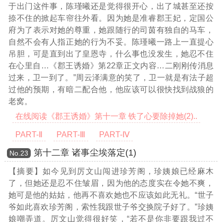
于出门这件事，陈瑾曦还是觉得很开心，出了城甚至还按
捺不住的掀起车帘往外看。因为她是准睿郡王妃，定国公
府为了表示对她的尊重，她跟随行的司茵有独自的马车，
自然不会有人指正她的行为不妥。陈瑾曦一路上一直提心
吊胆，可是直到出了皇恩寺，什么事也没发生，她忍不住
在心里自
…《郡王诱婚》第22章正文内容…
二刚刚传消息
过来，卫一到了。”周云泽满意的笑了，卫一就是有法子超
过他的预期，有暗二配合他，他应该可以很快找到战狼的
老窝。
在线阅读《郡王诱婚》第十一章 铁了心要除掉她(2)..
PART-Ⅱ
PART-Ⅲ
PART-Ⅳ
第十二章 诸事尘埃落定(1)
Νο.23
【摘要】如今见到厉文山闯进珍芳阁，珍姨娘已经麻木
了，但她还是忍不住皱眉，因为他的态度实在令她不爽，
她可是他的姑姑，他再不喜欢她也不应该如此无礼。“世子
爷如此喜欢珍芳阁，索性我跟世子爷交换院子好了。”珍姨
娘嘲弄道。厉文山觉得很好笑，“若不是你非要跟我过不