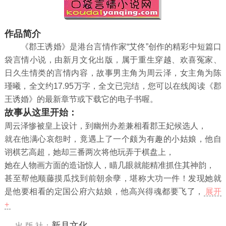
作品简介
《郡王诱婚》是港台言情作家“艾佟”创作的精彩中短篇口
袋言情小说，由新月文化出版，属于重生穿越、欢喜冤家、
日久生情类的言情内容，故事男主角为周云泽，女主角为陈
瑾曦，全文约17.95万字，全文已完结，您可以在线阅读《郡
王诱婚》的最新章节或下载它的电子书喔。
故事从这里开始：
周云泽惨被皇上设计，到幽州办差兼相看郡王妃候选人，
就在他满心哀怨时，竟遇上了一个颇为有趣的小姑娘，他自
诩棋艺高超，她却三番两次将他玩弄于棋盘上，
她在人物画方面的造诣惊人，瞄几眼就能精准抓住其神韵，
甚至帮他顺藤摸瓜找到前朝余孽，堪称大功一件！发现她就
是他要相看的定国公府六姑娘，他高兴得魂都要飞了，
展开
+
新月文化
出 版 社：