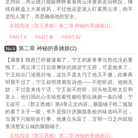
文内容…
周云骁只能眼睁睁看着周云泽重新走回棋院，继
续在棋盘上大展雄风，不过他还是派人盯紧周云泽，倒不
是怕人溜了，而是确保他的安全。
在线阅读《郡王诱婚》第二章 神秘的香姨娘(1)..
PART-Ⅱ
PART-Ⅲ
PART-Ⅳ
第二章 神秘的香姨娘(2)
Νο.4
【摘要】既然已经被逮着了，宁王的家务事当然也没必要
拖了，周云泽三日后很爽快的踏进宁王府，可是他来了，
宁王却出门巡视封地，这岂不是太巧了他又不傻，此事再
明显不过了，宁王叔明摆着告诉他——不想听训。他倒无
妨，不过是来传个话，宁王叔不想听，回头他丢给太后和
皇上，他们因此心生恼怒索性赐给那位姨娘一条白绫，宁
王叔可
…《郡王诱婚》第4章正文内容…
胭脂铺子暗二狐疑
的看了主子一眼，爷不是很讨厌胭脂香粉的味道吗不过，
当属下只能听命行事，他遂点头应了，言明一日之内就能
查清楚安云城的胭脂铺子。
在线阅读《郡王诱婚》第二章 神秘的香姨娘(2)..