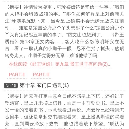
【摘要】神情转为凝重，可珍姨娘还是坚信一件事，“我们
的人绝不会曝露战狼的事。”“那你如何解释皇上对前朝关
注”珍姨娘沉默下来，当今皇上确实不会无缘无故关注前
朝……难道是定国公府那个丫头想起了什么“定国公府那个
丫头肯定记起五年前的事了。”厉文山也想到了。
…《郡王
诱婚》第18章正文内容…
，客人吃什么饭陈明轩实在无
言，看了一脸认真的小顺子一眼，忍不住摇了摇头，然后
转身走人。小顺子觉得好无辜，难道他错了吗
在线阅读《郡王诱婚》第九章 景王世子有问题(2)..
PART-Ⅱ
PART-Ⅲ
第十章 家门口遇刺(1)
Νο.19
【摘要】周云泽打定主意今日绝不陪皇上下棋，还好进了
乾清宫，皇上并未摆上棋具，而是一本前朝史书。皇上不
发一语的指着史书，示意他看过再说。周云泽已经猜到怎
么回事，但还是拿起史书细细看来。皇上慢条斯理的喝着
茶，直到周云泽放下史书，他也跟着放下茶盏。“朕认为