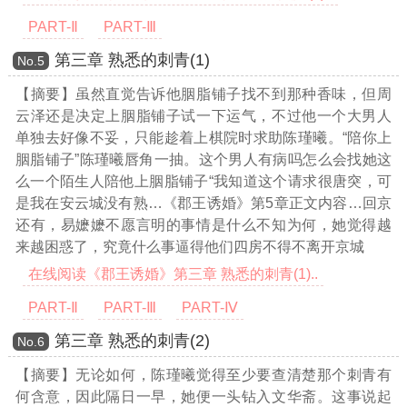
PART-Ⅱ
PART-Ⅲ
第三章 熟悉的刺青(1)
Νο.5
【摘要】虽然直觉告诉他胭脂铺子找不到那种香味，但周
云泽还是决定上胭脂铺子试一下运气，不过他一个大男人
单独去好像不妥，只能趁着上棋院时求助陈瑾曦。“陪你上
胭脂铺子”陈瑾曦唇角一抽。这个男人有病吗怎么会找她这
么一个陌生人陪他上胭脂铺子“我知道这个请求很唐突，可
是我在安云城没有熟
…《郡王诱婚》第5章正文内容…
回京
还有，易嬷嬷不愿言明的事情是什么不知为何，她觉得越
来越困惑了，究竟什么事逼得他们四房不得不离开京城
在线阅读《郡王诱婚》第三章 熟悉的刺青(1)..
PART-Ⅱ
PART-Ⅲ
PART-Ⅳ
第三章 熟悉的刺青(2)
Νο.6
【摘要】无论如何，陈瑾曦觉得至少要查清楚那个刺青有
何含意，因此隔日一早，她便一头钻入文华斋。这事说起