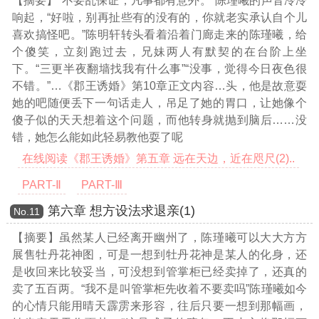
【摘要】“不要乱保证，凡事都有意外。”陈瑾曦的声音冷冷
响起，“好啦，别再扯些有的没有的，你就老实承认自个儿
喜欢搞怪吧。”陈明轩转头看着沿着门廊走来的陈瑾曦，给
个傻笑，立刻跑过去，兄妹两人有默契的在台阶上坐
下。“三更半夜翻墙找我有什么事”“没事，觉得今日夜色很
不错。”
…《郡王诱婚》第10章正文内容…
头，他是故意耍
她的吧随便丢下一句话走人，吊足了她的胃口，让她像个
傻子似的天天想着这个问题，而他转身就抛到脑后……没
错，她怎么能如此轻易教他耍了呢
在线阅读《郡王诱婚》第五章 远在天边，近在咫尺(2)..
PART-Ⅱ
PART-Ⅲ
第六章 想方设法求退亲(1)
Νο.11
【摘要】虽然某人已经离开幽州了，陈瑾曦可以大大方方
展售牡丹花神图，可是一想到牡丹花神是某人的化身，还
是收回来比较妥当，可没想到管掌柜已经卖掉了，还真的
卖了五百两。“我不是叫管掌柜先收着不要卖吗”陈瑾曦如今
的心情只能用晴天霹雳来形容，往后只要一想到那幅画，