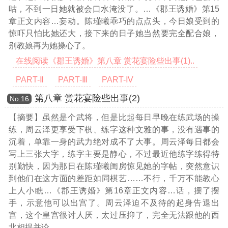
咕，不到一日她就被会口水淹没了。
…《郡王诱婚》第15
章正文内容…
妄动。陈瑾曦乖巧的点点头，今日娘受到的
惊吓只怕比她还大，接下来的日子她当然要完全配合娘，
别教娘再为她操心了。
在线阅读《郡王诱婚》第八章 赏花宴险些出事(1)..
PART-Ⅱ
PART-Ⅲ
PART-Ⅳ
第八章 赏花宴险些出事(2)
Νο.16
【摘要】虽然是个武将，但是比起每日早晚在练武场的操
练，周云泽更享受下棋、练字这种文雅的事，没有遇事的
沉着，单靠一身的武力绝对成不了大事。周云泽每日都会
写上三张大字，练字主要是静心，不过最近他练字练得特
别勤快，因为那日在陈瑾曦闺房惊见她的字帖，突然意识
到他们在这方面的差距如同棋艺……不行，千万不能教心
上人小瞧
…《郡王诱婚》第16章正文内容…
话，摆了摆
手，示意他可以出宫了。周云泽迫不及待的起身告退出
宫，这个皇宫很讨人厌，太过压抑了，完全无法跟他的西
北相提并论。