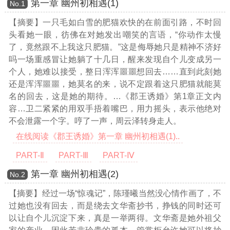
第一章 幽州初相遇(1)
Νο.1
【摘要】一只毛如白雪的肥猫欢快的在前面引路，不时回
头看她一眼，彷佛在对她发出嘲笑的言语，“你动作太慢
了，竟然跟不上我这只肥猫。”这是侮辱她只是精神不济好
吗一场重感冒让她躺了十几日，醒来发现自个儿变成另一
个人，她难以接受，整日浑浑噩噩想回去……直到此刻她
还是浑浑噩噩，她莫名的来，说不定跟着这只肥猫就能莫
名的回去，这是她的期待。
…《郡王诱婚》第1章正文内
容…
卫二紧紧的用双手捂着嘴巴，用力摇头，表示他绝对
不会泄露一个字。哼了一声，周云泽转身走人。
在线阅读《郡王诱婚》第一章 幽州初相遇(1)..
PART-Ⅱ
PART-Ⅲ
PART-Ⅳ
第一章 幽州初相遇(2)
Νο.2
【摘要】经过一场“惊魂记”，陈瑾曦当然没心情作画了，不
过她也没有回去，而是绕去文华斋抄书，挣钱的同时还可
以让自个儿沉淀下来，真是一举两得。文华斋是她外祖父