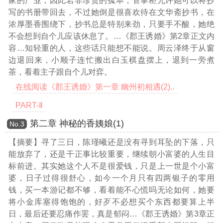
家的产业，因此若非珍贵的孤本，管掌柜允许她可以将抄
写的书册带回去，不过她倒是很喜欢待在文华斋抄书，在
浓厚墨香围绕下，抄书总是特别来劲，只要手不酸，她绝
不会想到自个儿应该休息了。
…《郡王诱婚》第2章正文内
容…
知轻重的人，这些话只能想不能说。周云泽终于从窗
边退回来，小顺子连忙搬出白玉棋盘摆上，退到一旁煮
茶，看着主子跟自个儿对弈。
在线阅读《郡王诱婚》第一章 幽州初相遇(2)..
PART-Ⅱ
第二章 神秘的香姨娘(1)
Νο.3
【摘要】寻了三日，陈瑾曦还是没有寻到耳坠的下落，只
能放弃了，还是干正事比较重要，继续朝小富婆的人生目
标前进。其实她这个人不是很爱钱，只是上一世是个小富
婆，日子过得很舒心，如今一个月只有四两银子的零用
钱，买一本游记都不够，看着能不心慌吗无论如何，她要
将小金库塞得饱饱的，好歹不必想买个东西都要算上半
日，最后还要忍痛作罢，真是郁闷
…《郡王诱婚》第3章正