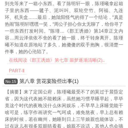
到先等来了一箱小东西。看了陈明轩一眼，陈瑾曦拿起箱
子里的东西——毽子、泥叫叫、双轮空竹、阿福、九连
环、机关盒……最后，她隂阳怪气的得了一个结论，“真是
热闹”陈明轩嘿嘿一笑，“周公子担心你太无聊了，给你寻了
一些东西打发时间。”陈瑾
…《郡王诱婚》第14章正文内
容…
周云泽依依不舍的看了她一眼，终于转身离开。陈瑾
曦不知道在原地站了多久，她傻傻的双手抱胸，很清楚一
件事，她的心沦陷了。
在线阅读《郡王诱婚》第七章 噩梦逐渐清晰(2)..
PART-Ⅱ
第八章 赏花宴险些出事(1)
Νο.15
【摘要】来了定国公府，陈瑾曦最受不了的莫过于晨昏定
省，因为这代表她不能赖床，虽然她习惯早睡早起，早毕
竟这个时代的夜晚没什么休闲娱乐，不早早上床睡觉能干
啥可是，练字作画讲究一气呵成，难免熬夜，早上总有赖
床的时候，若在幽州，她睡到日上三竿娘親也能体谅，不
过在这儿有很多双眼睛看着，娘親不说话，其他人也会嘀