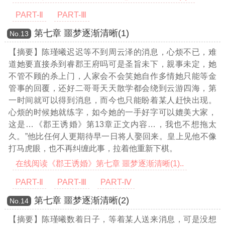
PART-Ⅱ
PART-Ⅲ
第七章 噩梦逐渐清晰(1)
Νο.13
【摘要】陈瑾曦迟迟等不到周云泽的消息，心烦不已，难
道她要直接杀到睿郡王府吗可是圣旨未下，親事未定，她
不管不顾的杀上门，人家会不会笑她自作多情她只能等金
管事的回覆，还好二哥哥天天散学都会绕到云游四海，第
一时间就可以得到消息，而今也只能盼着某人赶快出现。
心烦的时候她就练字，如今她的一手好字可以媲美大家，
这是
…《郡王诱婚》第13章正文内容…
，我也不想拖太
久。”他比任何人更期待早一日将人娶回来。皇上见他不像
打马虎眼，也不再纠缠此事，拉着他重新下棋。
在线阅读《郡王诱婚》第七章 噩梦逐渐清晰(1)..
PART-Ⅱ
PART-Ⅲ
PART-Ⅳ
第七章 噩梦逐渐清晰(2)
Νο.14
【摘要】陈瑾曦数着日子，等着某人送来消息，可是没想