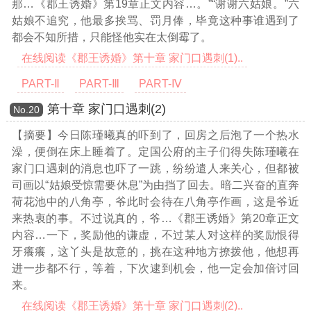
那
…《郡王诱婚》第19章正文内容…
。”“谢谢六姑娘。”六
姑娘不追究，他最多挨骂、罚月俸，毕竟这种事谁遇到了
都会不知所措，只能怪他实在太倒霉了。
在线阅读《郡王诱婚》第十章 家门口遇刺(1)..
PART-Ⅱ
PART-Ⅲ
PART-Ⅳ
第十章 家门口遇刺(2)
Νο.20
【摘要】今日陈瑾曦真的吓到了，回房之后泡了一个热水
澡，便倒在床上睡着了。定国公府的主子们得失陈瑾曦在
家门口遇刺的消息也吓了一跳，纷纷遣人来关心，但都被
司画以“姑娘受惊需要休息”为由挡了回去。暗二兴奋的直奔
荷花池中的八角亭，爷此时会待在八角亭作画，这是爷近
来热衷的事。不过说真的，爷
…《郡王诱婚》第20章正文
内容…
一下，奖励他的谦虚，不过某人对这样的奖励恨得
牙癢癢，这丫头是故意的，挑在这种地方撩拨他，他想再
进一步都不行，等着，下次逮到机会，他一定会加倍讨回
来。
在线阅读《郡王诱婚》第十章 家门口遇刺(2)..