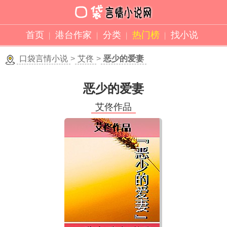
首页
港台作家
分类
热门榜
找小说
口袋言情小说
>
艾佟
>
恶少的爱妻
恶少的爱妻
艾佟作品