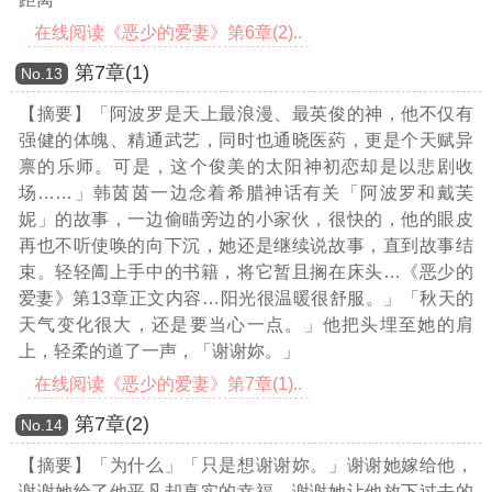
在线阅读《恶少的爱妻》第6章(2)..
第7章(1)
Νο.13
【摘要】「阿波罗是天上最浪漫、最英俊的神，他不仅有
强健的体魄、精通武艺，同时也通晓医葯，更是个天赋异
禀的乐师。可是，这个俊美的太阳神初恋却是以悲剧收
场……」韩茵茵一边念着希腊神话有关「阿波罗和戴芙
妮」的故事，一边偷瞄旁边的小家伙，很快的，他的眼皮
再也不听使唤的向下沉，她还是继续说故事，直到故事结
束。轻轻阖上手中的书籍，将它暂且搁在床头
…《恶少的
爱妻》第13章正文内容…
阳光很温暖很舒服。」「秋天的
天气变化很大，还是要当心一点。」他把头埋至她的肩
上，轻柔的道了一声，「谢谢妳。」
在线阅读《恶少的爱妻》第7章(1)..
第7章(2)
Νο.14
【摘要】「为什么」「只是想谢谢妳。」谢谢她嫁给他，
谢谢她给了他平凡却真实的幸福，谢谢她让他放下过去的