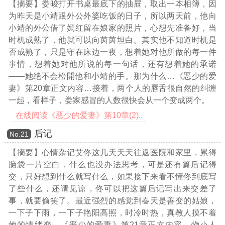
【摘要】娄晙打开书桌最底下的抽屉，取出一本相簿，因
为昨天是小靖跟外公外婆吃饭的日子，所以两天前，他向
小靖的外公借了嫣红留在娘家的照片，心想先准备好，当
时机成熟了，他就可以向茵茵坦白。其实他不知道时机是
否成熟了，只是守在床边一夜，想着她对他所做的每一件
事情，想着她对他所说的每一句话，还有想着她的承诺
——她绝不会松開他和小靖的手。那为什么
…《恶少的爱
妻》第20章正文内容…
接着，两个人的唇舌很自然的纠缠
一起，看样子，娄家感冒的人数很快会从一个变成两个。
在线阅读《恶少的爱妻》第10章(2)..
后记
Νο.21
【摘要】心情杂记艾佟这几天天天往返医院和家里，累得
脑袋一片空白，什么也没办法思考，可是还有篇后记得
交，只好想到什么就写什么，如果接下来看不懂佟到底写
了些什么，还请见谅，佟可以把这篇后记写出来交差了
事，就要偷笑了。最近强烈的感觉到春天是善变的姑娘，
一下子下雨，一下子艳阳高照，时冷时热，真教人摸不着
她的情绪变
…《恶少的爱妻》第21章正文内容…
物小人