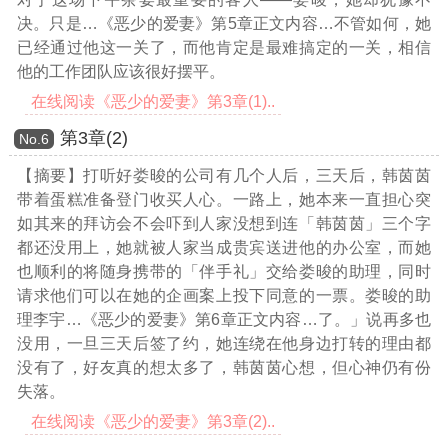
决。只是
…《恶少的爱妻》第5章正文内容…
不管如何，她
已经通过他这一关了，而他肯定是最难搞定的一关，相信
他的工作团队应该很好摆平。
在线阅读《恶少的爱妻》第3章(1)..
第3章(2)
Νο.6
【摘要】打听好娄晙的公司有几个人后，三天后，韩茵茵
带着蛋糕准备登门收买人心。一路上，她本来一直担心突
如其来的拜访会不会吓到人家没想到连「韩茵茵」三个字
都还没用上，她就被人家当成贵宾送进他的办公室，而她
也顺利的将随身携带的「伴手礼」交给娄晙的助理，同时
请求他们可以在她的企画案上投下同意的一票。娄晙的助
理李宇
…《恶少的爱妻》第6章正文内容…
了。」说再多也
没用，一旦三天后签了约，她连绕在他身边打转的理由都
没有了，好友真的想太多了，韩茵茵心想，但心神仍有份
失落。
在线阅读《恶少的爱妻》第3章(2)..