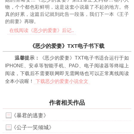
物，个个都色彩鲜明，这是这套小说最了不起的地方。佟
真的好累，这篇后记就到此告一段落，我们下一本《王子
的前妻》再聊。
在线阅读《恶少的爱妻》后记..
《恶少的爱妻》TXT电子书下载
温馨提示：
《恶少的爱妻》TXT电子书适合运行于如
IPHONE、安卓等智能手机、PAD、电子阅读器等终端上
阅读，下载后不需要联网即无需网络也可以正常离线阅读
全本小说喔！
下载恶少的爱妻小说全文
作者相关作品
《暴君的逃妻》
《公子一笑倾城》