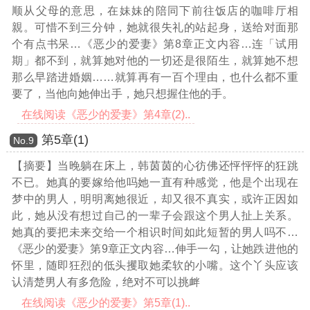
顺从父母的意思，在妹妹的陪同下前往饭店的咖啡厅相
親。可惜不到三分钟，她就很失礼的站起身，送给对面那
个有点书呆
…《恶少的爱妻》第8章正文内容…
连「试用
期」都不到，就算她对他的一切还是很陌生，就算她不想
那么早踏进婚姻……就算再有一百个理由，也什么都不重
要了，当他向她伸出手，她只想握住他的手。
在线阅读《恶少的爱妻》第4章(2)..
第5章(1)
Νο.9
【摘要】当晚躺在床上，韩茵茵的心彷佛还怦怦怦的狂跳
不已。她真的要嫁给他吗她一直有种感觉，他是个出现在
梦中的男人，明明离她很近，却又很不真实，或许正因如
此，她从没有想过自己的一辈子会跟这个男人扯上关系。
她真的要把未来交给一个相识时间如此短暂的男人吗不
…
《恶少的爱妻》第9章正文内容…
伸手一勾，让她跌进他的
怀里，随即狂烈的低头攫取她柔软的小嘴。这个丫头应该
认清楚男人有多危险，绝对不可以挑衅
在线阅读《恶少的爱妻》第5章(1)..