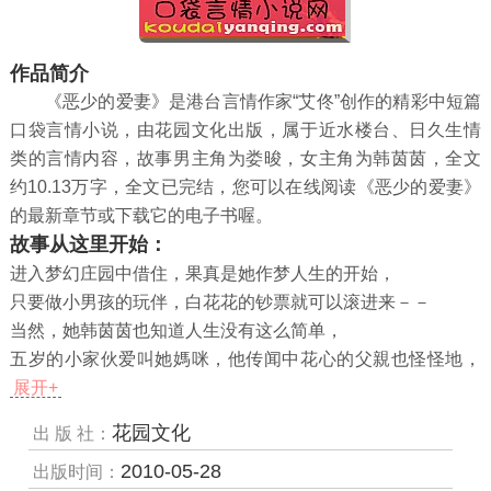
作品简介
《恶少的爱妻》是港台言情作家“艾佟”创作的精彩中短篇
口袋言情小说，由花园文化出版，属于近水楼台、日久生情
类的言情内容，故事男主角为娄晙，女主角为韩茵茵，全文
约10.13万字，全文已完结，您可以在线阅读《恶少的爱妻》
的最新章节或下载它的电子书喔。
故事从这里开始：
进入梦幻庄园中借住，果真是她作梦人生的开始，
只要做小男孩的玩伴，白花花的钞票就可以滚进来－－
当然，她韩茵茵也知道人生没有这么简单，
五岁的小家伙爱叫她媽咪，他传闻中花心的父親也怪怪地，
展开+
花园文化
出 版 社：
2010-05-28
出版时间：