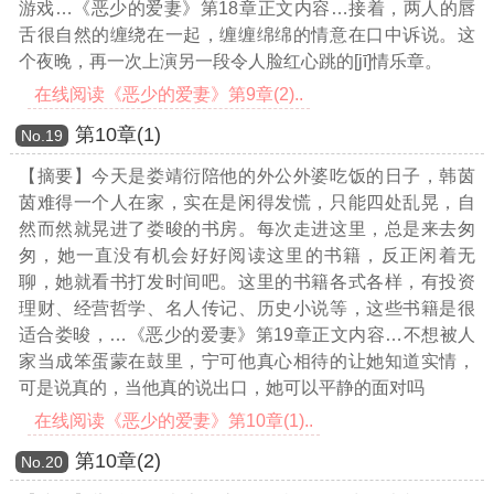
游戏
…《恶少的爱妻》第18章正文内容…
接着，两人的唇
舌很自然的缠绕在一起，缠缠绵绵的情意在口中诉说。这
个夜晚，再一次上演另一段令人脸红心跳的[jī]情乐章。
在线阅读《恶少的爱妻》第9章(2)..
第10章(1)
Νο.19
【摘要】今天是娄靖衍陪他的外公外婆吃饭的日子，韩茵
茵难得一个人在家，实在是闲得发慌，只能四处乱晃，自
然而然就晃进了娄晙的书房。每次走进这里，总是来去匆
匆，她一直没有机会好好阅读这里的书籍，反正闲着无
聊，她就看书打发时间吧。这里的书籍各式各样，有投资
理财、经营哲学、名人传记、历史小说等，这些书籍是很
适合娄晙，
…《恶少的爱妻》第19章正文内容…
不想被人
家当成笨蛋蒙在鼓里，宁可他真心相待的让她知道实情，
可是说真的，当他真的说出口，她可以平静的面对吗
在线阅读《恶少的爱妻》第10章(1)..
第10章(2)
Νο.20