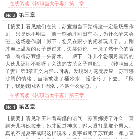
在线阅读《转职当太子妻》第二章..
第三章
Νο.3
【摘要】看见她们在笑，苏宜姗当下觉得这一定是场恶作
剧。只是她不明白，前一刻她才刚出车祸，为什么醒来会
碰上这场恶作剧「殿下，您又在跟小的闹着玩儿了。」刚
才奉上温茶的女子走过来，边笑边说，一脸了然于心的表
情，看得苏宜姗一头雾水。「殿下，昨儿个您闹月露宫的
大伙儿还闹不够呀」旁边的古装女子帮腔。
…《转职当太
子妻》第3章正文内容…
回话。发现对方毫无反应，苏宜娜
沸腾的情绪，当场被泼了桶冷水，慢慢冷了下去。「殿
下，我是魏国珞王周泓，不叫什么副总。」
在线阅读《转职当太子妻》第三章..
第四章
Νο.4
【摘要】听见珞王带着调侃的语气，苏宜娜愣了许久，直
到芳儿将她拉走，她才回过神来，瞪大眼打量那个男人。
真的不是夏宇威吗这样说来，夏宇威死了苏宜娜一颗心直