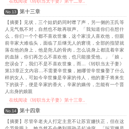
在线阅读《转职当太子妻》第十二章..
第十三章
Νο.13
【摘要】见状，三个姑奶奶同时噤了声，另一侧的王氏等
人见气氛不对，自然也不敢再吱声。「我知道你们在想什
么，你们一个个都不喜欢世豫，这个家没人喜欢他，但眼
前辛家大难临头，面临了后继无人的窘境，全部的指望就
落在他的身上，他是尧儿的骨肉，怎么说身上都流着辛家
的血脉，你们再怎么不喜欢他，也只能接受他。」「娘，
您误会了，我们不是不喜欢世豫，而
…《转职当太子妻》
第13章正文内容…
不需要辛世豫，她哪管辛世豫娶了什么
样的女人，可如今辛世豫是辛家的传人，他的妻子将来生
下的孩子，便是辛家的香火，辛家的嫡传，怎能有一个晋
人出身的娘親
在线阅读《转职当太子妻》第十三章..
第十四章
Νο.14
【摘要】尽管辛老夫人打定主意不让苏宜姗扶正，但在这
个节骨眼上，她当然不会傻到跟孙子起冲突。「叫宜姗是