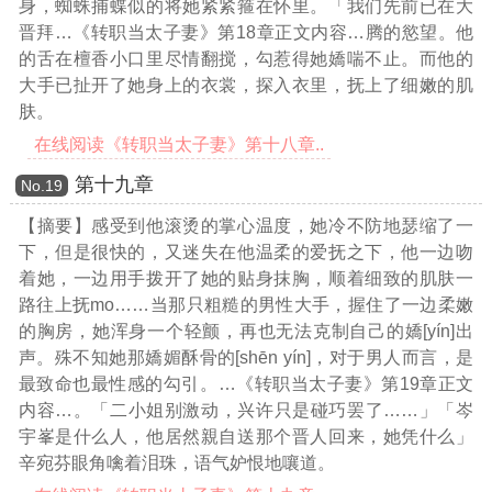
身，蜘蛛捕蝶似的将她紧紧箍在怀里。「我们先前已在大
晋拜
…《转职当太子妻》第18章正文内容…
腾的慾望。他
的舌在檀香小口里尽情翻搅，勾惹得她嬌喘不止。而他的
大手已扯开了她身上的衣裳，探入衣里，抚上了细嫩的肌
肤。
在线阅读《转职当太子妻》第十八章..
第十九章
Νο.19
【摘要】感受到他滚烫的掌心温度，她冷不防地瑟缩了一
下，但是很快的，又迷失在他温柔的爱抚之下，他一边吻
着她，一边用手拨开了她的贴身抹胸，顺着细致的肌肤一
路往上抚mo……当那只粗糙的男性大手，握住了一边柔嫩
的胸房，她浑身一个轻颤，再也无法克制自己的嬌[yín]出
声。殊不知她那嬌媚酥骨的[shēn yín]，对于男人而言，是
最致命也最性感的勾引。
…《转职当太子妻》第19章正文
内容…
。「二小姐别激动，兴许只是碰巧罢了……」「岑
宇峯是什么人，他居然親自送那个晋人回来，她凭什么」
辛宛芬眼角噙着泪珠，语气妒恨地嚷道。