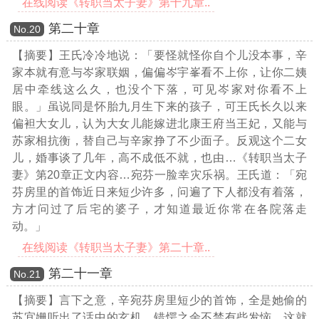
在线阅读《转职当太子妻》第十九章..
第二十章
Νο.20
【摘要】王氏冷冷地说：「要怪就怪你自个儿没本事，辛
家本就有意与岑家联姻，偏偏岑宇峯看不上你，让你二姨
居中牵线这么久，也没个下落，可见岑家对你看不上
眼。」虽说同是怀胎九月生下来的孩子，可王氏长久以来
偏袒大女儿，认为大女儿能嫁进北康王府当王妃，又能与
苏家相抗衡，替自己与辛家挣了不少面子。反观这个二女
儿，婚事谈了几年，高不成低不就，也由
…《转职当太子
妻》第20章正文内容…
宛芬一脸幸灾乐祸。王氏道：「宛
芬房里的首饰近日来短少许多，问遍了下人都没有着落，
方才问过了后宅的婆子，才知道最近你常在各院落走
动。」
在线阅读《转职当太子妻》第二十章..
第二十一章
Νο.21
【摘要】言下之意，辛宛芬房里短少的首饰，全是她偷的
苏宜姗听出了话中的玄机，错愕之余不禁有些发恼。这就