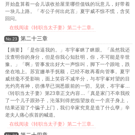
开始盘算着一会儿该收拾屋里哪些值钱的玩意儿，好带着
一块儿上路。「岑公子何出此言」夏宇威不惊不慌，含笑
回问。
在线阅读《转职当太子妻》第二十二章..
第二十三章
Νο.23
【摘要】「是你逼我的。」岑宇峯眯了眯眼。「虽然我还
没查明你的身分，但是你我心知肚明，你，不可能是辛世
豫。」「啊」管事发出好大一声惊叫，脚下一个踉呛，跌
坐在地上。苏宜姗单手抚额，已经不敢再看向管事。夏宇
威丝毫不受影响，面上笑容不减半分，与岑宇峯对望的目
光灼亮有神，彷佛早已洞悉眼前的一切。见状，岑宇峯
…
《转职当太子妻》第23章正文内容…
「真是家门不幸我殁
了一个儿子跟孙子，沦落到得把指望放在一个庶子身上，
结果还迎了个骗子上门，我们辛家究竟是造了什么孽」辛
老夫人痛心疾首的喊道。
在线阅读《转职当太子妻》第二十三章..
第二十四章