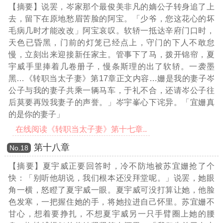
【摘要】说罢，岑家那个最俊美非凡的嫡公子转身追了上
去，留下在原地愁眉苦脸的阿宝。「少爷，您这花心的坏
毛病几时才能改改」阿宝哀叹。软轿一抵达辛府门口时，
天色已昏黑，门前的灯笼已经点上，守门的下人不敢怠
慢，立刻出来迎接新任家主。管事下了马，拨开锦帘，夏
宇威手里捧着几卷册子，慢条斯理的出了软轿。一袭墨
黑
…《转职当太子妻》第17章正文内容…
姗是我的妻子岑
公子与我的妻子共乘一辆马车，于礼不合，还请岑公子往
后莫要再毁我妻子的声誉。」岑宇峯心下诧异。「宜姗真
的是你的妻子」
在线阅读《转职当太子妻》第十七章..
第十八章
Νο.18
【摘要】夏宇威正要回答时，冷不防地被苏宜姗抢了个
快：「别听他胡说，我们根本还没拜堂呢。」说罢，她眼
角一横，怒瞪了夏宇威一眼。夏宇威可没打算让她，他脸
色发寒，一把握住她的手，将她拉进自己怀里。苏宜姗不
甘心，想着要挣扎，不想夏宇威另一只手臂圈上她的腰