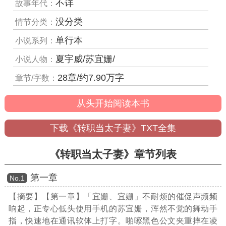
不详
故事年代：
没分类
情节分类：
单行本
小说系列：
夏宇威/苏宜姗/
小说人物：
28章/约7.90万字
章节/字数：
从头开始阅读本书
下载《转职当太子妻》TXT全集
《转职当太子妻》章节列表
第一章
Νο.1
【摘要】【第一章】「宜姗、宜姗」不耐烦的催促声频频
响起，正专心低头使用手机的苏宜姗，浑然不觉的舞动手
指，快速地在通讯软体上打字。啪嚓黑色公文夹重摔在凌