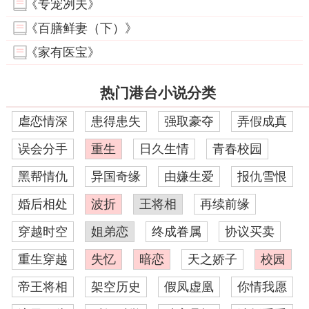
《专宠冽夫》
《百膳鲜妻（下）》
《家有医宝》
热门港台小说分类
虐恋情深
患得患失
强取豪夺
弄假成真
误会分手
重生
日久生情
青春校园
黑帮情仇
异国奇缘
由嫌生爱
报仇雪恨
婚后相处
波折
王将相
再续前缘
穿越时空
姐弟恋
终成眷属
协议买卖
重生穿越
失忆
暗恋
天之娇子
校园
帝王将相
架空历史
假凤虚凰
你情我愿