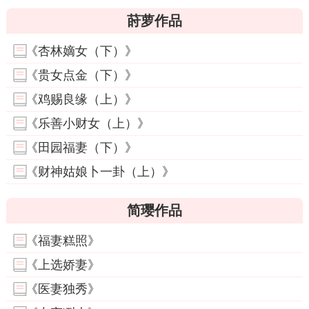
莳萝作品
《杏林嫡女（下）》
《贵女点金（下）》
《鸡赐良缘（上）》
《乐善小财女（上）》
《田园福妻（下）》
《财神姑娘卜一卦（上）》
简璎作品
《福妻糕照》
《上选娇妻》
《医妻独秀》