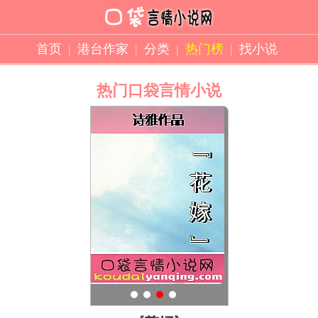
首页
港台作家
分类
热门榜
找小说
热门口袋言情小说